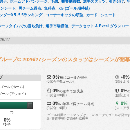
調子
,
ホームアドバンテージ
,
予想
,
観客動員数
,
選手スタッツ
,
引き分け
,
ーンシート
,
両チーム得点
,
無得点
,
xG (ゴール期待値)
ンダー0.5~5.5ランキング
,
コーナーキックの順位
,
カード
,
シュート
ハーフタイムでの勝ち負け
,
選手市場価値
,
データセット & Excel ダウンロー
26/27
: グループC 2026/27シーズンのスタッツはシーズンが
0分
0%
プ
毎にゴールが発生
+
(0試合中0ゴール)
(普段より
ゴール (ホーム)
0%
0%
の確率で無失点
ゴール (アウェイ)
(0試合中0回)
(普段よ
0%
0%
の確率で両チーム得点
-
FT
(0試合中0回)
(スコア
75'
*ゴール時間ヒートマップは、このリーグでゴールが発生
赤=高確率/黄=普通/緑=低確率
0%
後半