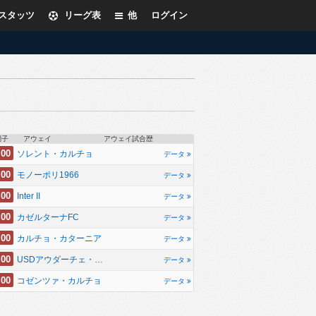
スタッツ
リーグ表
他
ログイン
調子
アウェイ
アウェイ試合歴
.00
ソレント・カルチョ
データ
.00
モノーポリ1966
データ
.00
Inter II
データ
.00
カゼルターナFC
データ
.00
カルチョ・カターニア
データ
.00
USDアウダーチェ・チェリニョーラ
データ
.00
コゼンツァ・カルチョ
データ