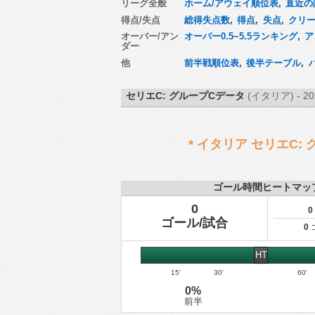
リーグ全般
ホーム/アウェイ順位表
,
直近の
得点/失点
総得失点数
,
得点
,
失点
,
クリ
オーバー/アン
オーバー0.5~5.5ランキング
,
ア
ダー
他
前半戦順位表
,
後半テーブル
,
セリエC: グループCデータ
(イタリア) - 20
* イタリア セリエC
ゴール時間ヒートマッ
0
0
ゴール/試合
0
HT
15'
30'
60'
0%
前半