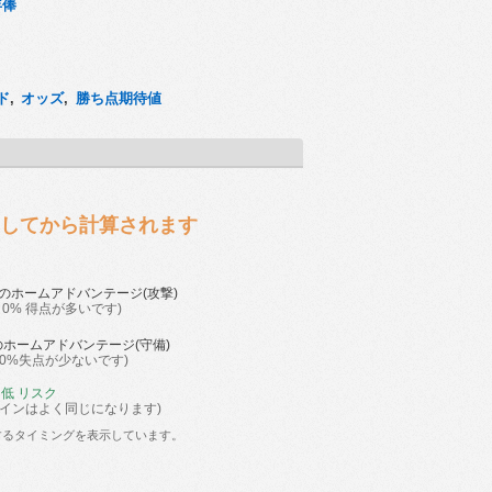
年俸
ド
,
オッズ
,
勝ち点期待値
開幕してから計算されます
のホームアドバンテージ(攻撃)
 0% 得点が多いです)
のホームアドバンテージ(守備)
り0%失点が少ないです)
 低 リスク
ラインはよく同じになります)
するタイミングを表示しています。