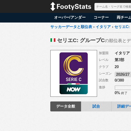
オーバー/アンダー
コーナー
両チー
サッカーデータと順位表
›
イタリア
›
セリエC:
セリエC: グループC
の順位表とデ
イタリア
加盟国
第3部
レベル
20
クラブ
シーズン
2026/2
0/380
試合数
進捗
0%
終了
データ全般
試合
詳細デ