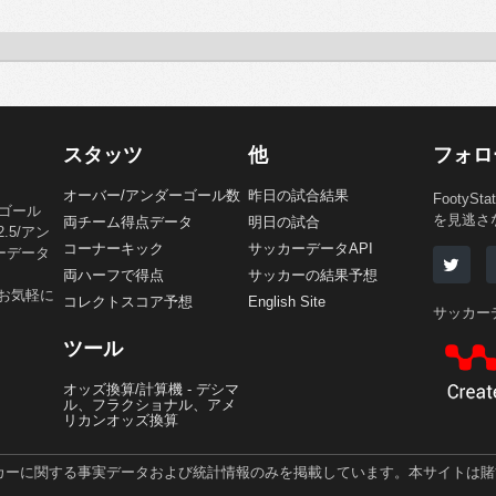
スタッツ
他
フォロ
オーバー/アンダーゴール数
昨日の試合結果
Footy
、ゴール
を見逃さ
両チーム得点データ
明日の試合
5/アン
コーナーキック
サッカーデータAPI
ーデータ
両ハーフで得点
サッカーの結果予想
お気軽に
コレクトスコア予想
English Site
サッカー
ツール
オッズ換算/計算機 - デシマ
ル、フラクショナル、アメ
リカンオッズ換算
ッカーに関する事実データおよび統計情報のみを掲載しています。本サイトは