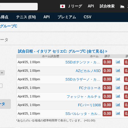
Ｊリーグ
API
試合検索
ム得点
テニス (EN)
API
プレミアム
CSV
 グループC
ータ
試合日程 - イタリア セリエC: グループC (全て見る)
ホーム試合歴
ホーム
調子
0.00
0
SSDポテンツァ・カルチョ
April/25, 1:00pm
0.00
0
AZピカルノASD
April/25, 1:00pm
7
0.00
0
SSDカラザーノ・カルチョ
April/25, 1:00pm
0.00
0
FCクロトーネ
April/25, 1:00pm
0.00
0
フォッジャ・カルチョ
April/25, 1:00pm
ータ
0.00
0
FCバーリ1908
April/25, 1:00pm
0.00
0
SSバルレッタ・カルチョ
April/25, 1:00pm
*あなたのいる地域の標準時間帯で表示しています。 (
+01:00
)