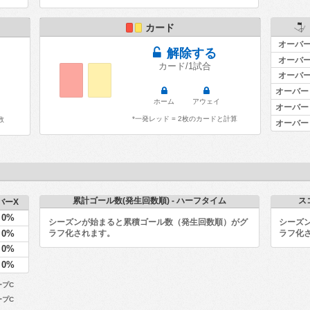
カード
オーバー 
解除する
オーバー 
カード/1試合
オーバー 
オーバー 
ホーム
アウェイ
オーバー 
*一発レッド = 2枚のカードと計算
数
オーバー 
累計ゴール数(発生回数順) - ハーフタイム
ス
バーX
0%
シーズンが始まると累積ゴール数（発生回数順）がグ
シーズ
0%
ラフ化されます。
ラフ化
0%
0%
ープC
ープC