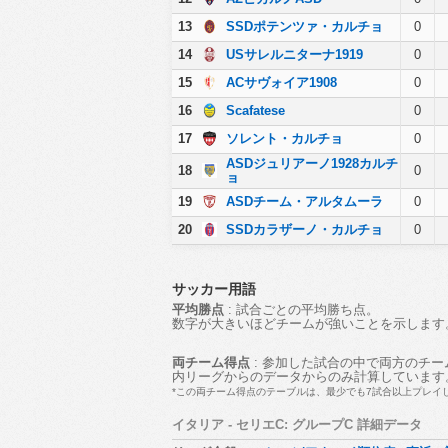
13
SSDポテンツァ・カルチョ
0
14
USサレルニターナ1919
0
15
ACサヴォイア1908
0
16
Scafatese
0
17
ソレント・カルチョ
0
ASDジュリアーノ1928カルチ
18
0
ョ
19
ASDチーム・アルタムーラ
0
20
SSDカラザーノ・カルチョ
0
サッカー用語
平均勝点
: 試合ごとの平均勝ち点。
数字が大きいほどチームが強いことを示します
両チーム得点
: 参加した試合の中で両方のチ
内リーグからのデータからのみ計算しています
*この両チーム得点のテーブルは、最少でも7試合以上プレイ
イタリア - セリエC: グループC 詳細データ