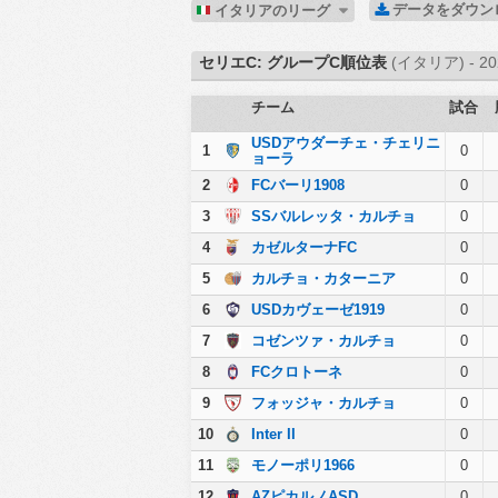
データをダウ
イタリアのリーグ
セリエC: グループC順位表
(イタリア) - 20
チーム
試合
USDアウダーチェ・チェリニ
1
0
ョーラ
2
FCバーリ1908
0
3
SSバルレッタ・カルチョ
0
4
カゼルターナFC
0
5
カルチョ・カターニア
0
6
USDカヴェーゼ1919
0
7
コゼンツァ・カルチョ
0
8
FCクロトーネ
0
9
フォッジャ・カルチョ
0
10
Inter II
0
11
モノーポリ1966
0
12
AZピカルノASD
0