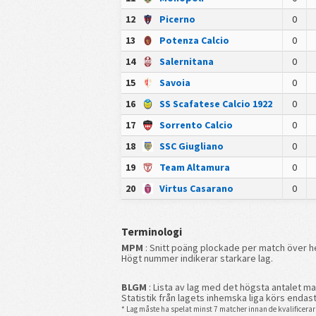
12
Picerno
0
13
Potenza Calcio
0
14
Salernitana
0
15
Savoia
0
16
SS Scafatese Calcio 1922
0
17
Sorrento Calcio
0
18
SSC Giugliano
0
19
Team Altamura
0
20
Virtus Casarano
0
Terminologi
MPM
: Snitt poäng plockade per match över he
Högt nummer indikerar starkare lag.
BLGM
: Lista av lag med det högsta antalet ma
Statistik från lagets inhemska liga körs endast
* Lag måste ha spelat minst 7 matcher innan de kvalificerar