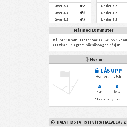
0%
Över 2.5
Under 2.5
0%
Över 3.5
Under 3.5
0%
Över 4.5
Under 4.5
Mål med 10 minuter
Mål per 10 minuter för Serie C Grupp C ko
att visas i diagram när säsongen börjar.
Hörnor
LÅS UPP
Hörnor / match
Hem
Borta
* Totala hörn / match
HALVTIDSTATISTIK (1:A HALVLEK / 2