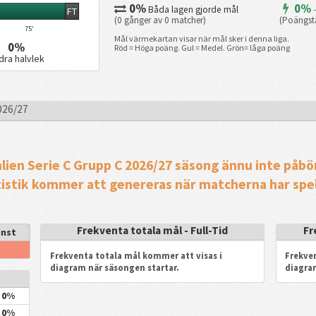
0%
0%
Båda lagen gjorde mål
-
FT
(0 gånger av 0 matcher)
(Poängstä
75'
Mål värmekartan visar när mål sker i denna liga.
0%
Röd = Höga poäng. Gul = Medel. Grön= låga poäng
dra halvlek
026/27
alien Serie C Grupp C 2026/27 säsong ännu inte påbö
tistik kommer att genereras när matcherna har spel
Frekventa totala mål - Full-Tid
Fr
inst
Frekventa totala mål kommer att visas i
Frekven
diagram när säsongen startar.
diagra
0%
0%