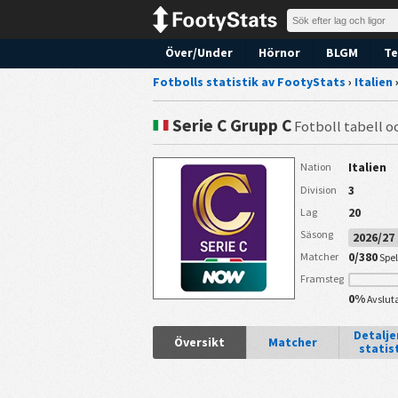
Över/Under
Hörnor
BLGM
Te
Fotbolls statistik av FootyStats
›
Italien
Serie C Grupp C
Fotboll tabell o
Italien
Nation
3
Division
20
Lag
Säsong
2026/2
0/380
Matcher
Spe
Framsteg
0%
Avslut
Detalj
Översikt
Matcher
statis