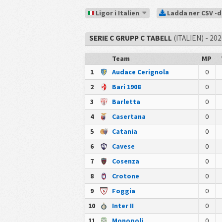
Ligor i Italien
Ladda ner CSV -
SERIE C GRUPP C TABELL
(ITALIEN) - 20
Team
MP
1
Audace Cerignola
0
2
Bari 1908
0
3
Barletta
0
4
Casertana
0
5
Catania
0
6
Cavese
0
7
Cosenza
0
8
Crotone
0
9
Foggia
0
10
Inter II
0
11
Monopoli
0