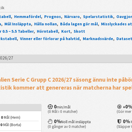
tik
abell
,
Hemmafördel
,
Prognos
,
Närvaro
,
Spelarstatistik
,
Oavgjo
a
,
Mål Insläppta
,
Hålla nollan
,
Båda lagen gör mål
,
Misslyckades at
 0.5 ~ 5.5 Tabeller
,
Hörntabell
,
Kort
,
Skott
ekstabell
,
Vinner eller förlorar på halvtid
,
Marknadsvärde
,
Dataset
2026/27
alien Serie C Grupp C 2026/27 säsong ännu inte påbö
tistik kommer att genereras när matcherna har spel
0
0
min/mål
+
(0 Mål i 0 matcher)
(Gör mer 
0
Mål (Hem)
0%
0%
Noll mål insläppta
0
Mål (Borta)
(0 gånger av 0 matcher)
(Släpper 