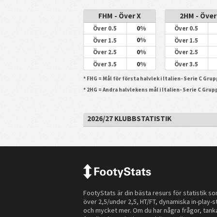
FHM - Över X
2HM - Över
0%
Över 0.5
Över 0.5
0%
Över 1.5
Över 1.5
0%
Över 2.5
Över 2.5
0%
Över 3.5
Över 3.5
* FHG = Mål för första halvlek i Italien- Serie C Grup
* 2HG = Andra halvlekens mål i Italien- Serie C Grup
2026/27 KLUBBSTATISTIK
FootyStats är din bästa resurs för statistik s
över 2,5/under 2,5, HT/FT, dynamiska in-play-st
och mycket mer. Om du har några frågor, tanka