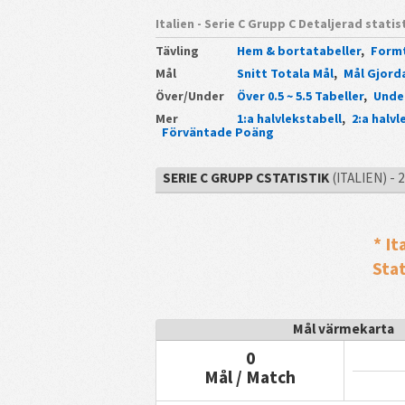
Italien - Serie C Grupp C Detaljerad statis
Tävling
Hem & bortatabeller
,
Formt
Mål
Snitt Totala Mål
,
Mål Gjord
Över/Under
Över 0.5 ~ 5.5 Tabeller
,
Under
Mer
1:a halvlekstabell
,
2:a halvl
Förväntade Poäng
SERIE C GRUPP CSTATISTIK
(ITALIEN) - 
* It
Sta
Mål värmekarta
0
Mål / Match