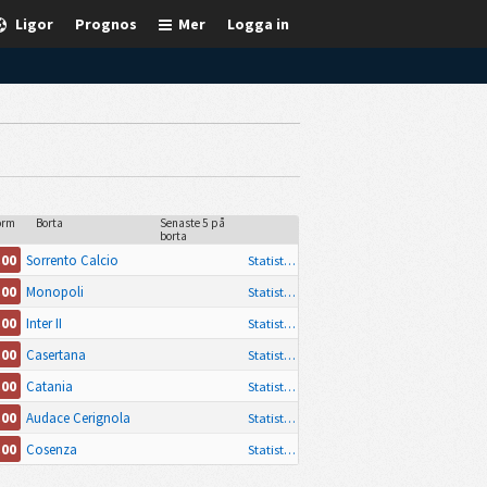
Ligor
Prognos
Mer
Logga in
orm
Borta
Senaste 5 på
borta
.00
Sorrento Calcio
Statistik
.00
Monopoli
Statistik
.00
Inter II
Statistik
.00
Casertana
Statistik
.00
Catania
Statistik
.00
Audace Cerignola
Statistik
.00
Cosenza
Statistik