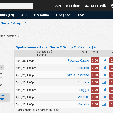
API
Matcher
Statistik
nnis (EN)
API
Premium
Prognos
CSV
›
Serie C Grupp C
ch Statistik
Spelschema - Italien Serie C Grupp C (Visa mer)
Senaste 5 på
Hem
Form
F
hemma
0.00
0
Potenza Calcio
April/25, 1:00pm
7
0.00
0
Picerno
April/25, 1:00pm
lade
0.00
0
Virtus Casarano
April/25, 1:00pm
0.00
0
Crotone
April/25, 1:00pm
ad
0.00
0
Foggia
April/25, 1:00pm
erad
0.00
0
Bari 1908
April/25, 1:00pm
tik
0.00
0
Barletta
April/25, 1:00pm
* Tiden är i din lokala tidszon (
+01:00
)