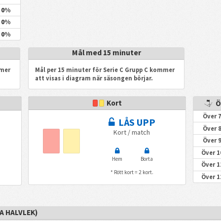
0%
0%
0%
Mål med 15 minuter
mmer
Mål per 15 minuter för Serie C Grupp C kommer
att visas i diagram när säsongen börjar.
Kort
Ö
Över 7
LÅS UPP
Över 8
Kort / match
Över 9
Över 1
Hem
Borta
Över 1
* Rött kort = 2 kort.
Över 1
:A HALVLEK)