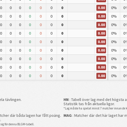
0.00
0
0
0
0
0
0
0
0%
0
0.00
0
0
0
0
0
0
0
0%
0
0.00
0
0
0
0
0
0
0
0%
0
0.00
0
0
0
0
0
0
0
0%
0
0.00
0
0
0
0
0
0
0
0%
0
0.00
0
0
0
0
0
0
0
0%
0
0.00
0
0
0
0
0
0
0
0%
0
0.00
0
0
0
0
0
0
0
0%
0
0.00
0
0
0
0
0
0
0
0%
0
la tävlingen.
HN
: Tabell över lag med det högsta an
Statistik tas från aktuella ligor.
*Lag måste ha spelat minst 7 matcher innan de kv
tcher där båda lagen har fått poäng.
MAG
: Matcher där det här laget har m
.
 sig för denna BLGM-tabell.