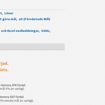
rt
,
Löner
t göra mål
,
xG (Förväntade Mål)
 och Excel-nedladdningar
,
Odds
,
rjad.
ats.
%
Hemma ATK fördel
mål 0% än vanligt)
Hemma DEF fördel
0% mindre mål än vanligt)