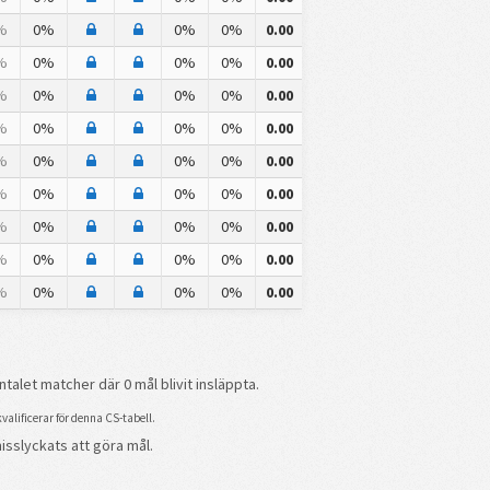
%
0%
0%
0%
0.00
%
0%
0%
0%
0.00
%
0%
0%
0%
0.00
%
0%
0%
0%
0.00
%
0%
0%
0%
0.00
%
0%
0%
0%
0.00
%
0%
0%
0%
0.00
%
0%
0%
0%
0.00
%
0%
0%
0%
0.00
talet matcher där 0 mål blivit insläppta.
alificerar för denna CS-tabell.
isslyckats att göra mål.