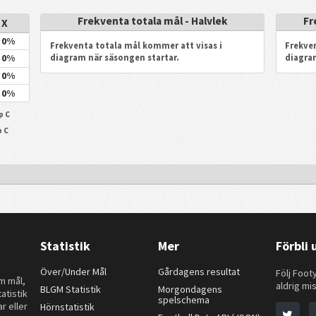
Frekventa totala mål - Halvlek
Fr
 X
0%
Frekventa totala mål kommer att visas i
Frekven
0%
diagram när säsongen startar.
diagra
0%
0%
p C
p C
Statistik
Mer
Förbli
Över/Under Mål
Gårdagens resultat
Följ Footy
om mål,
aldrig mis
BLGM Statistik
Morgondagens
atistik
spelschema
r eller
Hörnstatistik