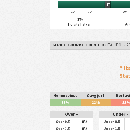
HT
15'
30'
60'
0%
Första halvan
An
SERIE C GRUPP C TRENDER
(ITALIEN) - 2
* It
Sta
Hemmavinst
Oavgjort
Bortav
33%
33%
33%
Över +
Under -
0%
Över 0.5
Under 0.5
0%
Över 1.5
Under 1.5