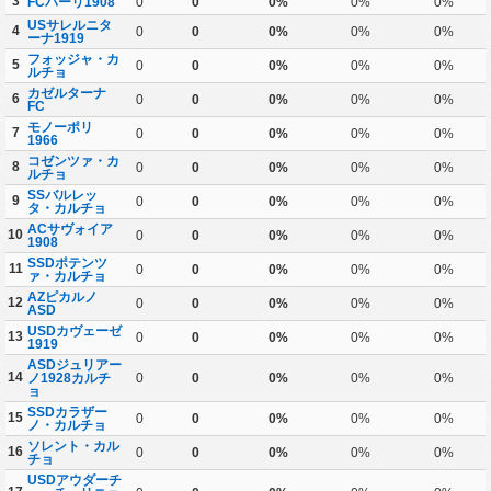
3
FCバーリ1908
0
0
0%
0%
0%
USサレルニタ
4
0
0
0%
0%
0%
ーナ1919
フォッジャ・カ
5
0
0
0%
0%
0%
ルチョ
カゼルターナ
6
0
0
0%
0%
0%
FC
モノーポリ
7
0
0
0%
0%
0%
1966
コゼンツァ・カ
8
0
0
0%
0%
0%
ルチョ
SSバルレッ
9
0
0
0%
0%
0%
タ・カルチョ
ACサヴォイア
10
0
0
0%
0%
0%
1908
SSDポテンツ
11
0
0
0%
0%
0%
ァ・カルチョ
AZピカルノ
12
0
0
0%
0%
0%
ASD
USDカヴェーゼ
13
0
0
0%
0%
0%
1919
ASDジュリアー
14
ノ1928カルチ
0
0
0%
0%
0%
ョ
SSDカラザー
15
0
0
0%
0%
0%
ノ・カルチョ
ソレント・カル
16
0
0
0%
0%
0%
チョ
USDアウダーチ