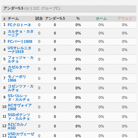
アンダー5.5
(セリエC: グループC)
チーム
試合
アンダー5.5
%
ホーム
アウェイ
#
1
FCクロトーネ
0
0
0%
0%
0%
カルチョ・カタ
2
0
0
0%
0%
0%
ーニア
3
FCバーリ1908
0
0
0%
0%
0%
USサレルニタ
4
0
0
0%
0%
0%
ーナ1919
フォッジャ・カ
5
0
0
0%
0%
0%
ルチョ
カゼルターナ
6
0
0
0%
0%
0%
FC
モノーポリ
7
0
0
0%
0%
0%
1966
コゼンツァ・カ
8
0
0
0%
0%
0%
ルチョ
SSバルレッ
9
0
0
0%
0%
0%
タ・カルチョ
ACサヴォイア
10
0
0
0%
0%
0%
1908
SSDポテンツ
11
0
0
0%
0%
0%
ァ・カルチョ
AZピカルノ
12
0
0
0%
0%
0%
ASD
USDカヴェーゼ
13
0
0
0%
0%
0%
1919