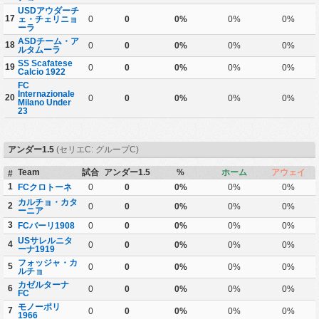
USDアウダーチ
17
ェ・チェリニョ
0
0
0%
0%
0%
ーラ
ASDチーム・ア
18
0
0
0%
0%
0%
ルタムーラ
SS Scafatese
19
0
0
0%
0%
0%
Calcio 1922
FC
Internazionale
20
0
0
0%
0%
0%
Milano Under
23
アンダー1.5
(セリエC: グループC)
Team
試合
アンダー1.5
%
ホーム
アウェイ
#
1
FCクロトーネ
0
0
0%
0%
0%
カルチョ・カタ
2
0
0
0%
0%
0%
ーニア
3
FCバーリ1908
0
0
0%
0%
0%
USサレルニタ
4
0
0
0%
0%
0%
ーナ1919
フォッジャ・カ
5
0
0
0%
0%
0%
ルチョ
カゼルターナ
6
0
0
0%
0%
0%
FC
モノーポリ
7
0
0
0%
0%
0%
1966