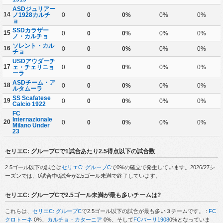
ASDジュリアー
14
ノ1928カルチ
0
0
0%
0%
0%
ョ
SSDカラザー
15
0
0
0%
0%
0%
ノ・カルチョ
ソレント・カル
16
0
0
0%
0%
0%
チョ
USDアウダーチ
17
ェ・チェリニョ
0
0
0%
0%
0%
ーラ
ASDチーム・ア
18
0
0
0%
0%
0%
ルタムーラ
SS Scafatese
19
0
0
0%
0%
0%
Calcio 1922
FC
Internazionale
20
0
0
0%
0%
0%
Milano Under
23
セリエC: グループCで1試合あたり2.5得点以下の試合数
2.5ゴール以下の試合は
セリエC: グループC
で0%の確立で発生しています。2026/27シ
ーズンでは、0試合中0試合が2.5ゴール未満で終了しています。
セリエC: グループCで2.5ゴール未満が最も多いチームは?
これらは、
セリエC: グループC
で2.5ゴール以下の試合が最も多い３チームです。 :
FC
クロトーネ
0%、
カルチョ・カターニア
0%、そして
FCバーリ1908
0%となっていま