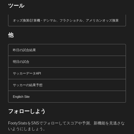
ツール
オッズ換算/計算機 - デシマル、フラクショナル、アメリカンオッズ換算
他
昨日の試合結果
明日の試合
サッカーデータAPI
サッカーの結果予想
English Site
フォローしよう
FootyStatsをSNSでフォローしてスコアや予測、新機能を見逃さな
いようにしましょう。