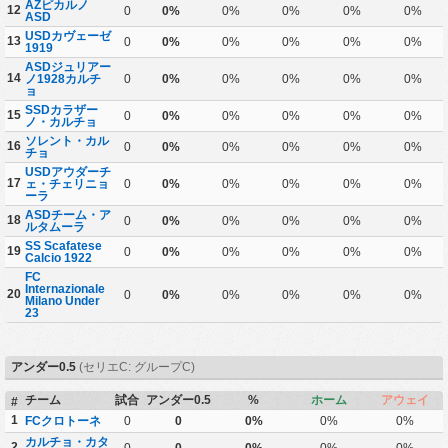
AZピカルノ
12
0
0%
0%
0%
0%
0%
ASD
USDカヴェーゼ
13
0
0%
0%
0%
0%
0%
1919
ASDジュリアー
14
ノ1928カルチ
0
0%
0%
0%
0%
0%
ョ
SSDカラザー
15
0
0%
0%
0%
0%
0%
ノ・カルチョ
ソレント・カル
16
0
0%
0%
0%
0%
0%
チョ
USDアウダーチ
17
ェ・チェリニョ
0
0%
0%
0%
0%
0%
ーラ
ASDチーム・ア
18
0
0%
0%
0%
0%
0%
ルタムーラ
SS Scafatese
19
0
0%
0%
0%
0%
0%
Calcio 1922
FC
Internazionale
20
0
0%
0%
0%
0%
0%
Milano Under
23
アンダー0.5
(セリエC: グループC)
チーム
試合
アンダー0.5
%
ホーム
アウェイ
#
1
FCクロトーネ
0
0
0%
0%
0%
カルチョ・カタ
2
0
0
0%
0%
0%