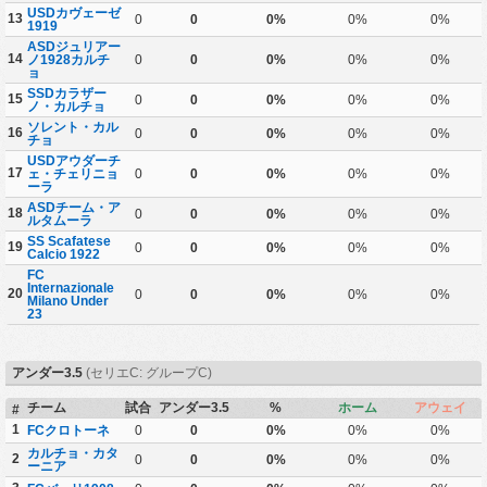
USDカヴェーゼ
13
0
0
0%
0%
0%
1919
ASDジュリアー
14
ノ1928カルチ
0
0
0%
0%
0%
ョ
SSDカラザー
15
0
0
0%
0%
0%
ノ・カルチョ
ソレント・カル
16
0
0
0%
0%
0%
チョ
USDアウダーチ
17
ェ・チェリニョ
0
0
0%
0%
0%
ーラ
ASDチーム・ア
18
0
0
0%
0%
0%
ルタムーラ
SS Scafatese
19
0
0
0%
0%
0%
Calcio 1922
FC
Internazionale
20
0
0
0%
0%
0%
Milano Under
23
アンダー3.5
(セリエC: グループC)
チーム
試合
アンダー3.5
%
ホーム
アウェイ
#
1
FCクロトーネ
0
0
0%
0%
0%
カルチョ・カタ
2
0
0
0%
0%
0%
ーニア