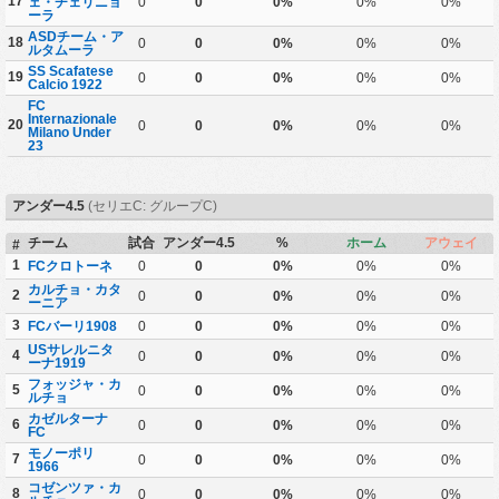
17
ェ・チェリニョ
0
0
0%
0%
0%
ーラ
ASDチーム・ア
18
0
0
0%
0%
0%
ルタムーラ
SS Scafatese
19
0
0
0%
0%
0%
Calcio 1922
FC
Internazionale
20
0
0
0%
0%
0%
Milano Under
23
アンダー4.5
(セリエC: グループC)
チーム
試合
アンダー4.5
%
ホーム
アウェイ
#
1
FCクロトーネ
0
0
0%
0%
0%
カルチョ・カタ
2
0
0
0%
0%
0%
ーニア
3
FCバーリ1908
0
0
0%
0%
0%
USサレルニタ
4
0
0
0%
0%
0%
ーナ1919
フォッジャ・カ
5
0
0
0%
0%
0%
ルチョ
カゼルターナ
6
0
0
0%
0%
0%
FC
モノーポリ
7
0
0
0%
0%
0%
1966
コゼンツァ・カ
8
0
0
0%
0%
0%