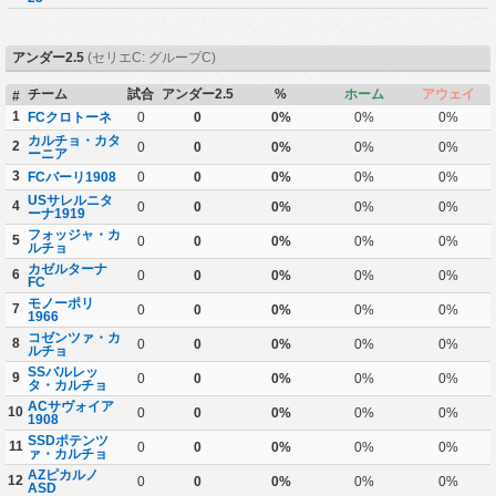
アンダー2.5
(セリエC: グループC)
チーム
試合
アンダー2.5
%
ホーム
アウェイ
#
1
FCクロトーネ
0
0
0%
0%
0%
カルチョ・カタ
2
0
0
0%
0%
0%
ーニア
3
FCバーリ1908
0
0
0%
0%
0%
USサレルニタ
4
0
0
0%
0%
0%
ーナ1919
フォッジャ・カ
5
0
0
0%
0%
0%
ルチョ
カゼルターナ
6
0
0
0%
0%
0%
FC
モノーポリ
7
0
0
0%
0%
0%
1966
コゼンツァ・カ
8
0
0
0%
0%
0%
ルチョ
SSバルレッ
9
0
0
0%
0%
0%
タ・カルチョ
ACサヴォイア
10
0
0
0%
0%
0%
1908
SSDポテンツ
11
0
0
0%
0%
0%
ァ・カルチョ
AZピカルノ
12
0
0
0%
0%
0%
ASD