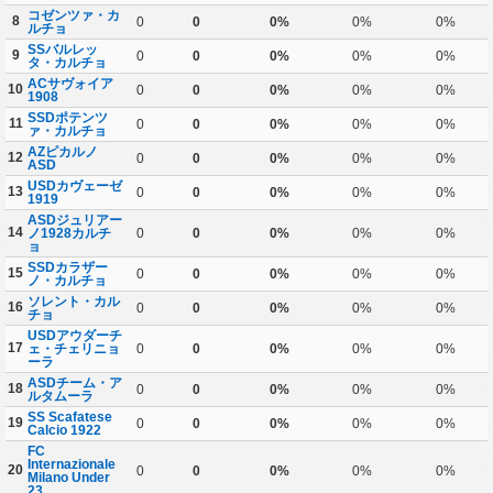
コゼンツァ・カ
8
0
0
0%
0%
0%
ルチョ
SSバルレッ
9
0
0
0%
0%
0%
タ・カルチョ
ACサヴォイア
10
0
0
0%
0%
0%
1908
SSDポテンツ
11
0
0
0%
0%
0%
ァ・カルチョ
AZピカルノ
12
0
0
0%
0%
0%
ASD
USDカヴェーゼ
13
0
0
0%
0%
0%
1919
ASDジュリアー
14
ノ1928カルチ
0
0
0%
0%
0%
ョ
SSDカラザー
15
0
0
0%
0%
0%
ノ・カルチョ
ソレント・カル
16
0
0
0%
0%
0%
チョ
USDアウダーチ
17
ェ・チェリニョ
0
0
0%
0%
0%
ーラ
ASDチーム・ア
18
0
0
0%
0%
0%
ルタムーラ
SS Scafatese
19
0
0
0%
0%
0%
Calcio 1922
FC
Internazionale
20
0
0
0%
0%
0%
Milano Under
23