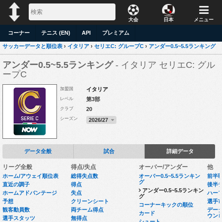
大会
日本
メニュー
コーナー
テニス (EN)
API
プレミアム
サッカーデータと順位表
›
イタリア
›
セリエC: グループC
›
アンダー0.5~5.5ランキング
アンダー0.5~5.5ランキング
- イタリア セリエC: グル
ープC
加盟国
イタリア
レベル
第3部
クラブ
20
シーズン
2026/27
データ全般
試合
詳細データ
リーグ全般
得点/失点
オーバー/アンダー
他
ホーム/アウェイ順位表
総得失点数
オーバー0.5~5.5ランキン
前半
グ
直近の調子
得点
後半
アンダー0.5~5.5ランキン
ホームアドバンテージ
失点
ハー
グ
予想
クリーンシート
選手
コーナーキックの順位
観客動員数
両チーム得点
データセ
カード
ウン
選手スタッツ
無得点
シュート