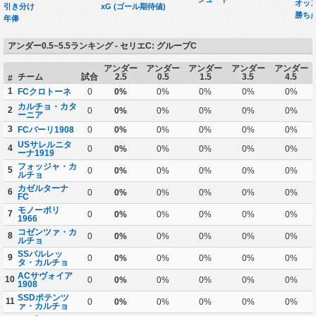
オッ
引き分け
xG (ゴール期待値)
勝ち
年俸
アンダー0.5~5.5ランキング - セリエC: グループC
アンダー
アンダー
アンダー
アンダー
アンダー
チーム
試合
2.5
0.5
1.5
3.5
4.5
#
1
FCクロトーネ
0
0%
0%
0%
0%
0%
カルチョ・カタ
2
0
0%
0%
0%
0%
0%
ーニア
3
FCバーリ1908
0
0%
0%
0%
0%
0%
USサレルニタ
4
0
0%
0%
0%
0%
0%
ーナ1919
フォッジャ・カ
5
0
0%
0%
0%
0%
0%
ルチョ
カゼルターナ
6
0
0%
0%
0%
0%
0%
FC
モノーポリ
7
0
0%
0%
0%
0%
0%
1966
コゼンツァ・カ
8
0
0%
0%
0%
0%
0%
ルチョ
SSバルレッ
9
0
0%
0%
0%
0%
0%
タ・カルチョ
ACサヴォイア
10
0
0%
0%
0%
0%
0%
1908
SSDポテンツ
11
0
0%
0%
0%
0%
0%
ァ・カルチョ