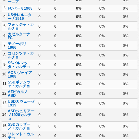
ーニア
3
FCバーリ1908
0
0
0%
0%
0%
USサレルニタ
4
0
0
0%
0%
0%
ーナ1919
フォッジャ・カ
5
0
0
0%
0%
0%
ルチョ
カゼルターナ
6
0
0
0%
0%
0%
FC
モノーポリ
7
0
0
0%
0%
0%
1966
コゼンツァ・カ
8
0
0
0%
0%
0%
ルチョ
SSバルレッ
9
0
0
0%
0%
0%
タ・カルチョ
ACサヴォイア
10
0
0
0%
0%
0%
1908
SSDポテンツ
11
0
0
0%
0%
0%
ァ・カルチョ
AZピカルノ
12
0
0
0%
0%
0%
ASD
USDカヴェーゼ
13
0
0
0%
0%
0%
1919
ASDジュリアー
14
ノ1928カルチ
0
0
0%
0%
0%
ョ
SSDカラザー
15
0
0
0%
0%
0%
ノ・カルチョ
ソレント・カル
16
0
0
0%
0%
0%
チョ