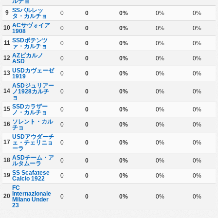
ルチョ
SSバルレッ
9
0
0
0%
0%
0%
タ・カルチョ
ACサヴォイア
10
0
0
0%
0%
0%
1908
SSDポテンツ
11
0
0
0%
0%
0%
ァ・カルチョ
AZピカルノ
12
0
0
0%
0%
0%
ASD
USDカヴェーゼ
13
0
0
0%
0%
0%
1919
ASDジュリアー
14
ノ1928カルチ
0
0
0%
0%
0%
ョ
SSDカラザー
15
0
0
0%
0%
0%
ノ・カルチョ
ソレント・カル
16
0
0
0%
0%
0%
チョ
USDアウダーチ
17
ェ・チェリニョ
0
0
0%
0%
0%
ーラ
ASDチーム・ア
18
0
0
0%
0%
0%
ルタムーラ
SS Scafatese
19
0
0
0%
0%
0%
Calcio 1922
FC
Internazionale
20
0
0
0%
0%
0%
Milano Under
23