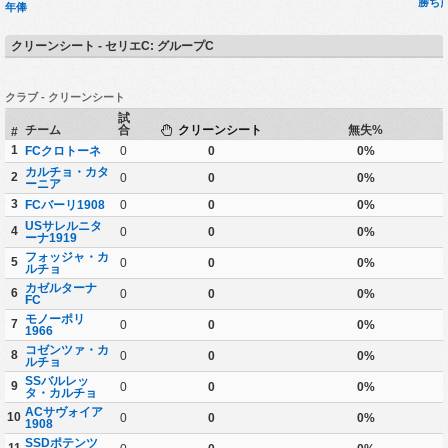
勝ち
年俸
クリーンシート - セリエC: グループC
クラブ - クリーンシート
試
チーム
合
クリーンシート
無失%
#
1
FCクロトーネ
0
0
0%
カルチョ・カタ
2
0
0
0%
ーニア
3
FCバーリ1908
0
0
0%
USサレルニタ
4
0
0
0%
ーナ1919
フォッジャ・カ
5
0
0
0%
ルチョ
カゼルターナ
6
0
0
0%
FC
モノーポリ
7
0
0
0%
1966
コゼンツァ・カ
8
0
0
0%
ルチョ
SSバルレッ
9
0
0
0%
タ・カルチョ
ACサヴォイア
10
0
0
0%
1908
SSDポテンツ