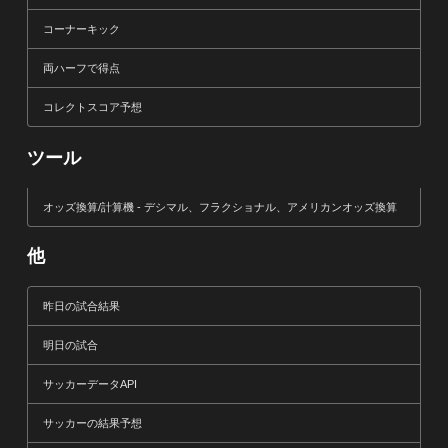
コーナーキック
両ハーフで得点
コレクトスコア予想
ツール
オッズ換算/計算機 - デシマル、フラクショナル、アメリカンオッズ換算
他
昨日の試合結果
明日の試合
サッカーデータAPI
サッカーの結果予想