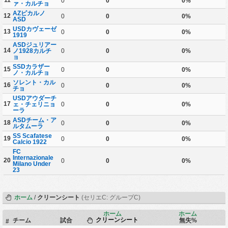
11
0
0
0%
ァ・カルチョ
AZピカルノ
12
0
0
0%
ASD
USDカヴェーゼ
13
0
0
0%
1919
ASDジュリアー
14
ノ1928カルチ
0
0
0%
ョ
SSDカラザー
15
0
0
0%
ノ・カルチョ
ソレント・カル
16
0
0
0%
チョ
USDアウダーチ
17
ェ・チェリニョ
0
0
0%
ーラ
ASDチーム・ア
18
0
0
0%
ルタムーラ
SS Scafatese
19
0
0
0%
Calcio 1922
FC
Internazionale
20
0
0
0%
Milano Under
23
ホーム
/
クリーンシート
(セリエC: グループC)
ホーム
ホーム
チーム
試合
クリーンシート
無失%
#