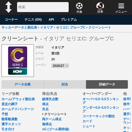
大会
日本
メニュー
コーナー
テニス (EN)
API
プレミアム
サッカーデータと順位表
›
イタリア
›
セリエC: グループC
›
クリーンシート
クリーンシート
- イタリア セリエC: グループC
加盟国
イタリア
レベル
第3部
クラブ
20
シーズン
2026/27
データ全般
試合
詳細データ
リーグ全般
得点/失点
オーバー/アンダー
他
ホーム/アウェイ順位表
総得失点数
オーバー0.5~5.5ランキン
前半
グ
直近の調子
得点
後半
アンダー0.5~5.5ランキン
ホームアドバンテージ
失点
ハー
グ
予想
クリーンシート
選手
コーナーキックの順位
観客動員数
両チーム得点
データセ
カード
ウン
選手スタッツ
無得点
シュート
オッ
引き分け
xG (ゴール期待値)