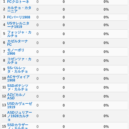
1
FCクロトーネ
0
0
0%
カルチョ・カタ
2
0
0
0%
ーニア
3
FCバーリ1908
0
0
0%
USサレルニタ
4
0
0
0%
ーナ1919
フォッジャ・カ
5
0
0
0%
ルチョ
カゼルターナ
6
0
0
0%
FC
モノーポリ
7
0
0
0%
1966
コゼンツァ・カ
8
0
0
0%
ルチョ
SSバルレッ
9
0
0
0%
タ・カルチョ
ACサヴォイア
10
0
0
0%
1908
SSDポテンツ
11
0
0
0%
ァ・カルチョ
AZピカルノ
12
0
0
0%
ASD
USDカヴェーゼ
13
0
0
0%
1919
ASDジュリアー
14
ノ1928カルチ
0
0
0%
ョ
SSDカラザー
15
0
0
0%
ノ・カルチョ