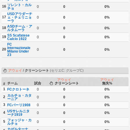
ソレント・カル
16
0
0
0%
チョ
USDアウダーチ
17
ェ・チェリニョ
0
0
0%
ーラ
ASDチーム・ア
18
0
0
0%
ルタムーラ
SS Scafatese
19
0
0
0%
Calcio 1922
FC
Internazionale
20
0
0
0%
Milano Under
23
アウェイ
/
クリーンシート
(セリエC: グループC)
アウェイ
アウェイ
チーム
試合
クリーンシート
無失%
#
1
FCクロトーネ
0
0
0%
カルチョ・カタ
2
0
0
0%
ーニア
3
FCバーリ1908
0
0
0%
USサレルニタ
4
0
0
0%
ーナ1919
フォッジャ・カ
5
0
0
0%
ルチョ
カゼルターナ