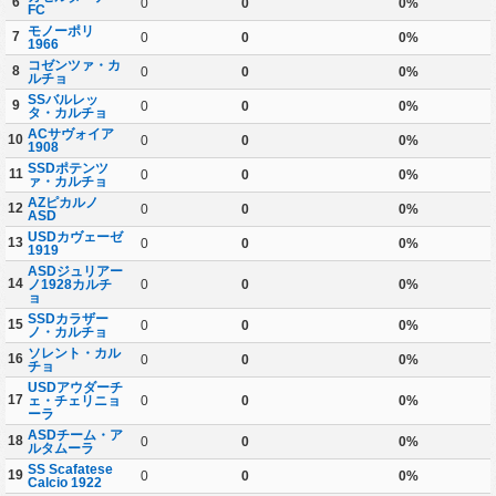
6
0
0
0%
FC
モノーポリ
7
0
0
0%
1966
コゼンツァ・カ
8
0
0
0%
ルチョ
SSバルレッ
9
0
0
0%
タ・カルチョ
ACサヴォイア
10
0
0
0%
1908
SSDポテンツ
11
0
0
0%
ァ・カルチョ
AZピカルノ
12
0
0
0%
ASD
USDカヴェーゼ
13
0
0
0%
1919
ASDジュリアー
14
ノ1928カルチ
0
0
0%
ョ
SSDカラザー
15
0
0
0%
ノ・カルチョ
ソレント・カル
16
0
0
0%
チョ
USDアウダーチ
17
ェ・チェリニョ
0
0
0%
ーラ
ASDチーム・ア
18
0
0
0%
ルタムーラ
SS Scafatese
19
0
0
0%
Calcio 1922