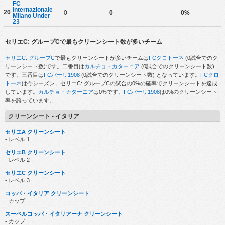
FC
Internazionale
20
0
0
0%
Milano Under
23
セリエC: グループCで最もクリーンシート数が多いチーム
セリエC: グループC
で最もクリーンシートが多いチームは
FCクロトーネ
(0試合でのク
リーンシート数)です。二番目は
カルチョ・カターニア
(0試合でのクリーンシート数)
です。三番目は
FCバーリ1908
(0試合でのクリーンシート数) となっています。
FCクロ
トーネ
は今シーズン、セリエC: グループCの試合の0%の確率でクリーンシートを達成
しています。
カルチョ・カターニア
は0%です。
FCバーリ1908
は0%のクリーンシート
率を誇っています。
クリーンシート - イタリア
セリエA クリーンシート
- レベル 1
セリエB クリーンシート
- レベル 2
セリエC クリーンシート
- レベル 3
コッパ・イタリア クリーンシート
- カップ
スーペルコッパ・イタリアーナ クリーンシート
- カップ