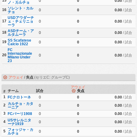
15
0
0
0.00
/ 試合
ノ・カルチョ
ソレント・カル
16
0
0
0.00
/ 試合
チョ
USDアウダーチ
17
ェ・チェリニョ
0
0
0.00
/ 試合
ーラ
ASDチーム・ア
18
0
0
0.00
/ 試合
ルタムーラ
SS Scafatese
19
0
0
0.00
/ 試合
Calcio 1922
FC
Internazionale
20
0
0
0.00
/ 試合
Milano Under
23
アウェイ
/
失点
(セリエC: グループC)
アウェイ
チーム
試合
失点
#
1
FCクロトーネ
0
0
0.00
/ 試合
カルチョ・カタ
2
0
0
0.00
/ 試合
ーニア
3
FCバーリ1908
0
0
0.00
/ 試合
USサレルニタ
4
0
0
0.00
/ 試合
ーナ1919
フォッジャ・カ
5
0
0
0.00
/ 試合
ルチョ