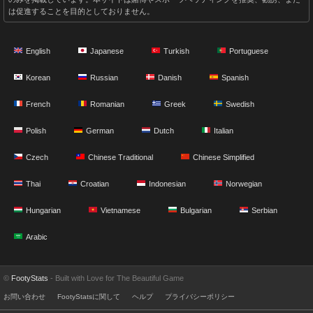
は促進することを目的としておりません。
English
Japanese
Turkish
Portuguese
Korean
Russian
Danish
Spanish
French
Romanian
Greek
Swedish
Polish
German
Dutch
Italian
Czech
Chinese Traditional
Chinese Simplified
Thai
Croatian
Indonesian
Norwegian
Hungarian
Vietnamese
Bulgarian
Serbian
Arabic
©
FootyStats
- Built with Love for The Beautiful Game
お問い合わせ
FootyStatsに関して
ヘルプ
プライバシーポリシー