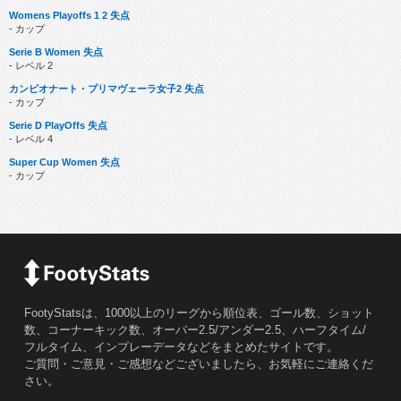
Womens Playoffs 1 2 失点
- カップ
Serie B Women 失点
- レベル 2
カンピオナート・プリマヴェーラ女子2 失点
- カップ
Serie D PlayOffs 失点
- レベル 4
Super Cup Women 失点
- カップ
FootyStatsは、1000以上のリーグから順位表、ゴール数、ショット
数、コーナーキック数、オーバー2.5/アンダー2.5、ハーフタイム/
フルタイム、インプレーデータなどをまとめたサイトです。
ご質問・ご意見・ご感想などございましたら、お気軽にご連絡くだ
さい。