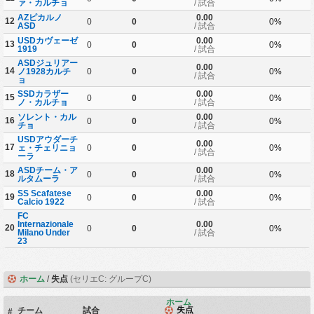
ァ・カルチョ
/ 試合
AZピカルノ
0.00
12
0
0
0%
ASD
/ 試合
USDカヴェーゼ
0.00
13
0
0
0%
1919
/ 試合
ASDジュリアー
0.00
14
ノ1928カルチ
0
0
0%
/ 試合
ョ
SSDカラザー
0.00
15
0
0
0%
ノ・カルチョ
/ 試合
ソレント・カル
0.00
16
0
0
0%
チョ
/ 試合
USDアウダーチ
0.00
17
ェ・チェリニョ
0
0
0%
/ 試合
ーラ
ASDチーム・ア
0.00
18
0
0
0%
ルタムーラ
/ 試合
SS Scafatese
0.00
19
0
0
0%
Calcio 1922
/ 試合
FC
Internazionale
0.00
20
0
0
0%
Milano Under
/ 試合
23
ホーム
/
失点
(セリエC: グループC)
ホーム
チーム
試合
失点
#