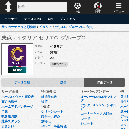
大会
日本
メニュー
コーナー
テニス (EN)
API
プレミアム
サッカーデータと順位表
›
イタリア
›
セリエC: グループC
›
失点
失点
- イタリア セリエC: グループC
加盟国
イタリア
レベル
第3部
クラブ
20
シーズン
2026/27
データ全般
試合
詳細データ
リーグ全般
得点/失点
オーバー/アンダー
他
ホーム/アウェイ順位表
総得失点数
オーバー0.5~5.5ランキン
前半
グ
直近の調子
得点
後半
アンダー0.5~5.5ランキン
ホームアドバンテージ
失点
ハー
グ
予想
クリーンシート
選手
コーナーキックの順位
観客動員数
両チーム得点
データセ
カード
ウン
選手スタッツ
無得点
シュート
オッ
引き分け
xG (ゴール期待値)