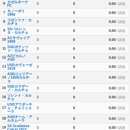
カゼルターナ
6
0
0
0.00
/ 試合
FC
モノーポリ
7
0
0
0.00
/ 試合
1966
コゼンツァ・カ
8
0
0
0.00
/ 試合
ルチョ
SSバルレッ
9
0
0
0.00
/ 試合
タ・カルチョ
ACサヴォイア
10
0
0
0.00
/ 試合
1908
SSDポテンツ
11
0
0
0.00
/ 試合
ァ・カルチョ
AZピカルノ
12
0
0
0.00
/ 試合
ASD
USDカヴェーゼ
13
0
0
0.00
/ 試合
1919
ASDジュリアー
14
ノ1928カルチ
0
0
0.00
/ 試合
ョ
SSDカラザー
15
0
0
0.00
/ 試合
ノ・カルチョ
ソレント・カル
16
0
0
0.00
/ 試合
チョ
USDアウダーチ
17
ェ・チェリニョ
0
0
0.00
/ 試合
ーラ
ASDチーム・ア
18
0
0
0.00
/ 試合
ルタムーラ
SS Scafatese
19
0
0
0.00
/ 試合
Calcio 1922