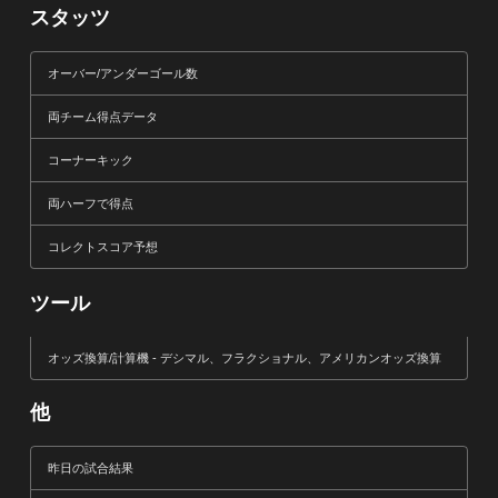
スタッツ
オーバー/アンダーゴール数
両チーム得点データ
コーナーキック
両ハーフで得点
コレクトスコア予想
ツール
オッズ換算/計算機 - デシマル、フラクショナル、アメリカンオッズ換算
他
昨日の試合結果