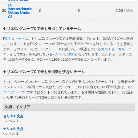
FC
Internazionale
20
0
0
0.00
/ 試合
Milano Under
23
セリエC: グループCで最も失点しているチーム
FCクロトーネ
は、セリエC: グループCでは守備崩壊しています。0試合で0ゴール失点
しており、これはFCクロトーネが1試合あたり平均0ゴールを許していることを意味し
ます。このリストでは、FCクロトーネに続いて、0失点している
カルチョ・カターニ
ア
、そして0ゴールを許している
FCバーリ1908
となっています。カルチョ・カターニ
アは1試合平均0失点、FCバーリ1908は1試合平均0失点となっています。
セリエC: グループCで最も失点数が少ないチーム
と
は、今シーズンのセリエC: グループCで失点が最も少ない2チームです。は磐石のデ
ィフェンスで、0試合での失点はたった0です。これは1試合あたりの平均失点は、
セリ
エC: グループC
の中ではダントツに優れています。も守備陣が奮闘しており、1試合あ
たり平均0失点とリーグで2番目に少ない失点数です。
失点 - イタリア
セリエA 失点
- レベル 1
セリエB 失点
- レベル 2