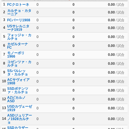
1
FCクロトーネ
0
0
0.00
/ 試合
カルチョ・カタ
2
0
0
0.00
/ 試合
ーニア
3
FCバーリ1908
0
0
0.00
/ 試合
USサレルニタ
4
0
0
0.00
/ 試合
ーナ1919
フォッジャ・カ
5
0
0
0.00
/ 試合
ルチョ
カゼルターナ
6
0
0
0.00
/ 試合
FC
モノーポリ
7
0
0
0.00
/ 試合
1966
コゼンツァ・カ
8
0
0
0.00
/ 試合
ルチョ
SSバルレッ
9
0
0
0.00
/ 試合
タ・カルチョ
ACサヴォイア
10
0
0
0.00
/ 試合
1908
SSDポテンツ
11
0
0
0.00
/ 試合
ァ・カルチョ
AZピカルノ
12
0
0
0.00
/ 試合
ASD
USDカヴェーゼ
13
0
0
0.00
/ 試合
1919
ASDジュリアー
14
ノ1928カルチ
0
0
0.00
/ 試合
ョ
SSDカラザー