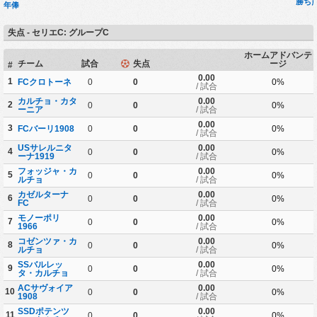
勝ち
年俸
失点 - セリエC: グループC
ホームアドバンテ
チーム
試合
失点
ージ
#
0.00
1
FCクロトーネ
0
0
0%
/ 試合
カルチョ・カタ
0.00
2
0
0
0%
ーニア
/ 試合
0.00
3
FCバーリ1908
0
0
0%
/ 試合
USサレルニタ
0.00
4
0
0
0%
ーナ1919
/ 試合
フォッジャ・カ
0.00
5
0
0
0%
ルチョ
/ 試合
カゼルターナ
0.00
6
0
0
0%
FC
/ 試合
モノーポリ
0.00
7
0
0
0%
1966
/ 試合
コゼンツァ・カ
0.00
8
0
0
0%
ルチョ
/ 試合
SSバルレッ
0.00
9
0
0
0%
タ・カルチョ
/ 試合
ACサヴォイア
0.00
10
0
0
0%
1908
/ 試合
SSDポテンツ
0.00
11
0
0
0%