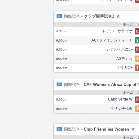
国際試合 -
クラブ親善試合3
ホーム
レアル・サラゴサ
0
4:30pm
ACFフィオレンティーナ
2
6:00pm
レアル・ハエン
0
6:00pm
ASモナコ
1
6:00pm
マラガCF
1
6:00pm
国際試合 -
CAF Womens Africa Cup of 
ホーム
Cabo Verde W
0
8:00pm
マリ女子代表
1
8:00pm
国際試合 -
Club Friendlies Women
ホーム