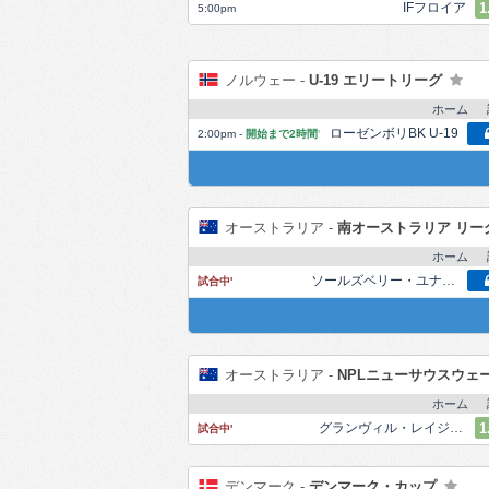
IFフロイア
1
5:00pm
ノルウェー -
U-19 エリートリーグ
ホーム
ローゼンボリBK U-19
2:00pm
-
開始まで2時間
'
オーストラリア -
南オーストラリア リー
ホーム
ソールズベリー・ユナイテッドFC
試合中
'
オーストラリア -
NPLニューサウスウェ
ホーム
グランヴィル・レイジFC
1
試合中
'
デンマーク -
デンマーク・カップ