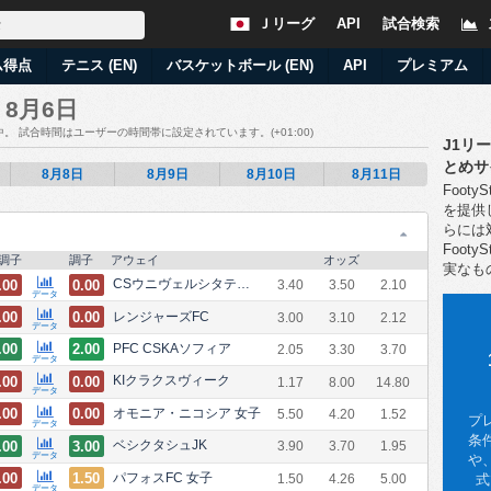
Ｊリーグ
API
試合検索
ム得点
テニス (EN)
バスケットボール (EN)
API
プレミアム
- 8月6日
中。 試合時間はユーザーの時間帯に設定されています。(
+01:00
)
J1リ
とめサ
8月8日
8月9日
8月10日
8月11日
Foot
を提供
らには
Foot
調子
調子
アウェイ
オッズ
実なも
.00
0.00
CSウニヴェルシタテア・クライオヴァ
3.40
3.50
2.10
データ
.00
0.00
レンジャーズFC
3.00
3.10
2.12
データ
.00
2.00
PFC CSKAソフィア
2.05
3.30
3.70
データ
.00
0.00
KÍクラクスヴィーク
1.17
8.00
14.80
データ
.00
0.00
オモニア・ニコシア 女子
5.50
4.20
1.52
プ
データ
条
.00
3.00
ベシクタシュJK
3.90
3.70
1.95
データ
や
.00
1.50
パフォスFC 女子
式
1.50
4.26
5.00
データ