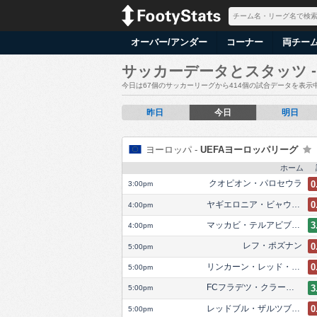
オーバー/アンダー
コーナー
両チー
サッカーデータとスタッツ
今日は67個のサッカーリーグから414個の試合データを表示
昨日
今日
明日
ヨーロッパ -
UEFAヨーロッパリーグ
ホーム
クオピオン・パロセウラ
0
3:00pm
ヤギエロニア・ビャウィストク
0
4:00pm
マッカビ・テルアビブFC
3
4:00pm
レフ・ポズナン
0
5:00pm
リンカーン・レッド・インプスFC
0
5:00pm
FCフラデツ・クラーロヴェー
3
5:00pm
レッドブル・ザルツブルク
0
5:00pm