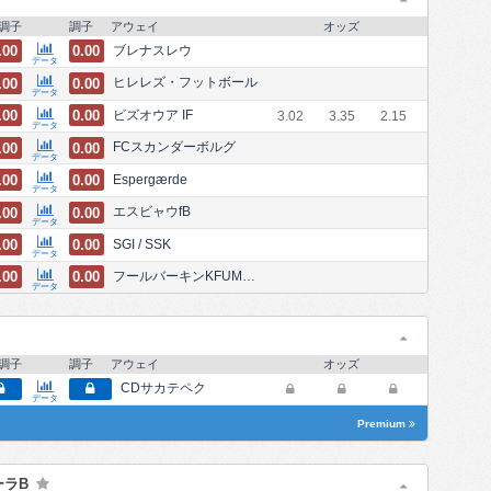
調子
調子
アウェイ
オッズ
.00
0.00
ブレナスレウ
データ
.00
0.00
ヒレレズ・フットボール
データ
.00
0.00
ビズオウア IF
3.02
3.35
2.15
データ
.00
0.00
FCスカンダーボルグ
データ
.00
0.00
Espergærde
データ
.00
0.00
エスビャウfB
データ
.00
0.00
SGI / SSK
データ
.00
0.00
フールバーキンKFUMオーフス
データ
調子
調子
アウェイ
オッズ
CDサカテペク
データ
Premium
ーラB