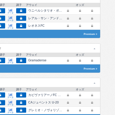
調子
調子
アウェイ
オッズ
ウニベルシタリオ・ポパジャン
データ
レアル・サン・アンドレス
データ
レオネスFC
データ
Premium
調子
調子
アウェイ
オッズ
Gramadense
データ
Premium
調子
調子
アウェイ
オッズ
カピヴァリアーノFC U-20
データ
CAジュベントス U-20
データ
グレミオ・ノヴォリゾンチーノ U-20
データ