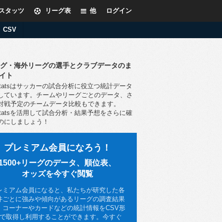
スタッツ
リーグ表
他
ログイン
CSV
ーグ・海外リーグの選手とクラブデータのま
イト
yStatsはサッカーの試合分析に役立つ統計データ
しています。チームやリーグごとのデータ、さ
対戦予定のチームデータ比較もできます。
yStatsを活用して試合分析・結果予想をさらに確
のにしましょう！
プレミアム会員になろう！
1500+リーグのデータ、順位表、
オッズを今すぐ閲覧
レミアム会員になると、私たちが研究した各
件ごとに強みや傾向があるリーグの調査結果
、コーナーやカードなどの統計情報をCSV形
で取得し利用することができます。今すぐ