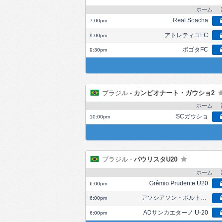
ホーム
Real Soacha
7:00pm
アトレティコFC
9:00pm
ボゴタFC
9:30pm
ブラジル -
カンピオナート・ガウショ2
ホーム
SCガウショ
10:00pm
ブラジル -
パウリスタU20
ホーム
Grêmio Prudente U20
6:00pm
アソシアソン・ポルトゥゲーザ・ジ・デスポルトス U-20
6:00pm
ADサンカエターノ U-20
6:00pm