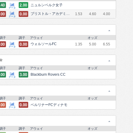
.40
2.00
ニュルンベルク女子
データ
.00
0.00
ブリストル・アカデミーWFC
1.53
4.60
4.00
データ
調子
調子
アウェイ
オッズ
.00
0.00
ウォルソールFC
1.35
5.00
6.55
データ
調子
調子
アウェイ
オッズ
.00
3.00
Blackburn Rovers CC
データ
調子
調子
アウェイ
オッズ
.00
0.00
ベルリナーFCディナモ
データ
調子
調子
アウェイ
オッズ