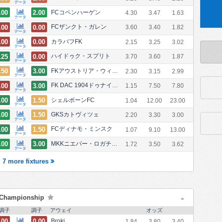
データ
.00
2.00
FCコペンハーゲン
4.30
3.47
1.63
データ
.00
0.00
FCザンクト・ガレン
3.60
3.40
1.82
データ
.00
0.00
カラバフFK
2.15
3.25
3.02
データ
.25
0.00
ハイドゥク・スプリト
3.70
3.60
1.87
データ
.50
3.00
FKアウストリア・ウィーン
2.30
3.15
2.99
データ
.00
3.00
FK DAC 1904ドゥナイスカー・ストレダ
1.15
7.50
7.80
データ
.00
1.50
シェルボーンFC
1.04
12.00
23.00
データ
.00
1.50
GKSカトヴィツェ
2.20
3.30
3.00
データ
.00
1.50
FCディナモ・ミンスク
1.07
9.10
13.00
データ
.00
3.00
MKKニエパー・ロガチョフ
1.72
3.50
3.62
データ
7 more fixtures
Championship
調子
調子
アウェイ
オッズ
.00
0.00
Broki
1.84
3.80
3.40