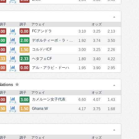
データ
調子
調子
アウェイ
オッズ
.00
0.00
FCアンドラ
3.10
3.25
2.13
データ
.00
2.00
デポルティーボ・ラ・コルーニャ
1.92
3.74
3.50
データ
.00
1.50
コルドバCF
3.00
3.25
2.26
データ
.33
2.33
ヘタフェCF
1.80
3.40
4.22
データ
.00
0.00
アル・アラビ・ドーハ
1.95
3.90
2.95
データ
Nations
調子
調子
アウェイ
オッズ
.00
3.00
カメルーン女子代表
6.60
4.07
1.43
データ
.50
1.50
Ghana W
4.17
3.75
1.68
データ
調子
調子
アウェイ
オッズ