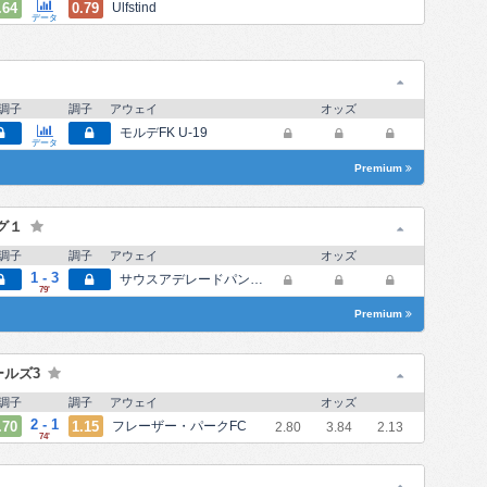
.64
0.79
Ulfstind
データ
調子
調子
アウェイ
オッズ
モルデFK U-19
データ
Premium
グ１
調子
調子
アウェイ
オッズ
1 - 3
サウスアデレードパンサーズFC
79
'
Premium
ールズ3
調子
調子
アウェイ
オッズ
2 - 1
.70
1.15
フレーザー・パークFC
2.80
3.84
2.13
74
'