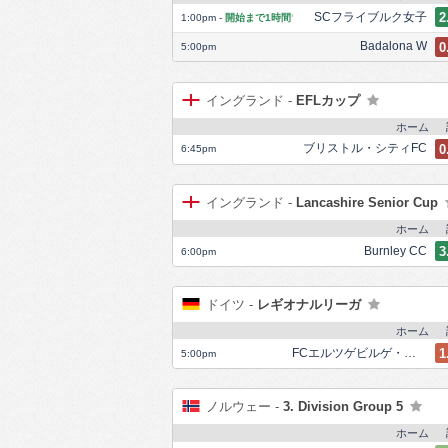
SCフライブルク女子
2
1:00pm
-
開始まで1時間
'
Badalona W
0
5:00pm
イングランド -
EFLカップ
ホーム
ブリストル・シティFC
0
6:45pm
イングランド -
Lancashire Senior Cup
ホーム
Burnley CC
3
6:00pm
ドイツ -
レギオナルリーガ
ホーム
FCエルツゲビルゲ・アウエ
1
5:00pm
ノルウェー -
3. Division Group 5
ホーム