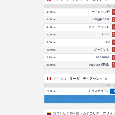
ホーム
ケアロップIF
0
4:00pm
Væggerløse
0
4:00pm
ネストヴェズIF
0
4:00pm
KRFK
0
4:00pm
BSI
0
4:00pm
ボーゲンセ
0
4:00pm
Aabenraa
0
4:30pm
Aalborg KFUM
0
5:00pm
メキシコ -
リーガ・デ・アセンソ
ホーム
トラスカラFC
10:00pm
コロンビア共和国 -
カテゴリア・プリメ