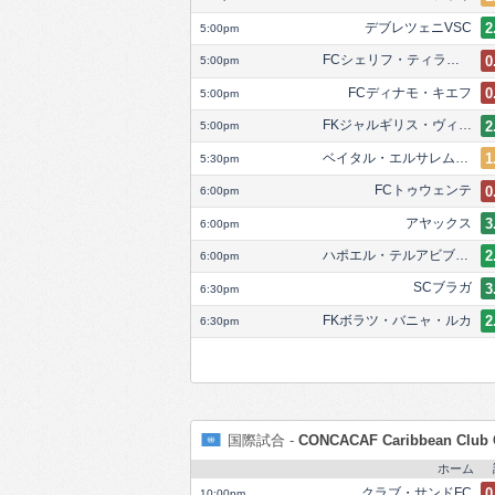
デブレツェニVSC
2
5:00pm
FCシェリフ・ティラスポリ
0
5:00pm
FCディナモ・キエフ
0
5:00pm
FKジャルギリス・ヴィルニュス
2
5:00pm
ベイタル・エルサレムFC
1
5:30pm
FCトゥウェンテ
0
6:00pm
アヤックス
3
6:00pm
ハポエル・テルアビブFC
2
6:00pm
SCブラガ
3
6:30pm
FKボラツ・バニャ・ルカ
2
6:30pm
国際試合 -
CONCACAF Caribbean Club 
ホーム
クラブ・サンドFC
0
10:00pm