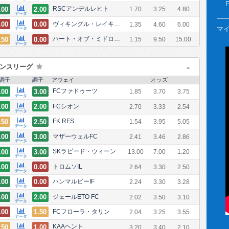
.00
2.00
RSCアンデルレヒト
1.70
3.25
4.80
データ
.00
0.00
ヴィキングル・レイキャヴィーク
1.35
4.60
6.00
マイ
データ
.50
0.00
ハート・オブ・ミドロシアンFC
1.15
9.50
15.00
データ
レンスリーグ
調子
調子
アウェイ
オッズ
.00
3.00
FCファドゥーツ
1.85
3.70
3.75
データ
.00
2.00
FCシオン
2.70
3.33
2.54
データ
.50
2.50
FK RFS
1.54
3.95
5.05
データ
.00
3.00
マザーウェルFC
2.41
3.46
2.86
データ
.00
3.00
SKラピード・ウィーン
13.00
7.00
1.20
データ
.00
0.00
トロムソIL
2.64
3.30
2.50
データ
.00
0.00
ハンマルビーIF
2.24
3.30
3.28
データ
.00
2.00
ジェールETO FC
2.02
3.50
3.10
データ
.00
1.50
FCフローラ・タリン
2.04
3.25
3.55
データ
.50
1.00
KAAヘント
3.20
3.40
2.10