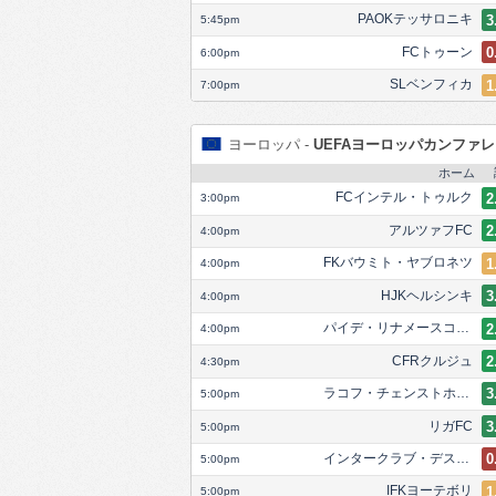
PAOKテッサロニキ
3
5:45pm
FCトゥーン
0
6:00pm
SLベンフィカ
1
7:00pm
ヨーロッパ -
UEFAヨーロッパカンファ
ホーム
FCインテル・トゥルク
2
3:00pm
アルツァフFC
2
4:00pm
FKバウミト・ヤブロネツ
1
4:00pm
HJKヘルシンキ
3
4:00pm
パイデ・リナメースコンド
2
4:00pm
CFRクルジュ
2
4:30pm
ラコフ・チェンストホヴァ
3
5:00pm
リガFC
3
5:00pm
インタークラブ・デスカルデス
0
5:00pm
IFKヨーテボリ
1
5:00pm