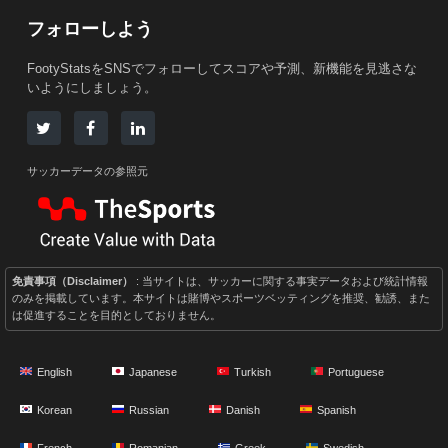
フォローしよう
FootyStatsをSNSでフォローしてスコアや予測、新機能を見逃さな
いようにしましょう。
サッカーデータの参照元
免責事項（Disclaimer）
: 当サイトは、サッカーに関する事実データおよび統計情報
のみを掲載しています。本サイトは賭博やスポーツベッティングを推奨、勧誘、また
は促進することを目的としておりません。
English
Japanese
Turkish
Portuguese
Korean
Russian
Danish
Spanish
French
Romanian
Greek
Swedish