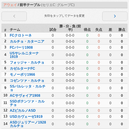
アウェイ
/ 前半テーブル
(セリエC: グループC)
矢印をタップしてデータを変更
勝 - 分 - 負 (前
チーム
試合
半)
得点
失点
差
勝点
#
1
FCクロトーネ
0
0-0-0
0
0
0
0
2
カルチョ・カターニア
0
0-0-0
0
0
0
0
3
FCバーリ1908
0
0-0-0
0
0
0
0
USサレルニターナ
4
0
0-0-0
0
0
0
0
1919
5
フォッジャ・カルチョ
0
0-0-0
0
0
0
0
6
カゼルターナFC
0
0-0-0
0
0
0
0
7
モノーポリ1966
0
0-0-0
0
0
0
0
8
コゼンツァ・カルチョ
0
0-0-0
0
0
0
0
SSバルレッタ・カルチ
9
0
0-0-0
0
0
0
0
ョ
10
ACサヴォイア1908
0
0-0-0
0
0
0
0
SSDポテンツァ・カル
11
0
0-0-0
0
0
0
0
チョ
12
AZピカルノASD
0
0-0-0
0
0
0
0
13
USDカヴェーゼ1919
0
0-0-0
0
0
0
0
ASDジュリアーノ1928
14
0
0-0-0
0
0
0
0
カルチョ