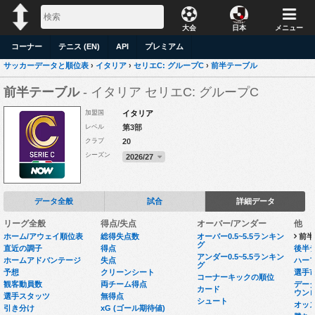
大会
日本
メニュー
コーナー
テニス (EN)
API
プレミアム
サッカーデータと順位表
›
イタリア
›
セリエC: グループC
›
前半テーブル
前半テーブル
- イタリア セリエC: グループC
加盟国
イタリア
レベル
第3部
クラブ
20
シーズン
2026/27
データ全般
試合
詳細データ
リーグ全般
得点/失点
オーバー/アンダー
他
ホーム/アウェイ順位表
総得失点数
オーバー0.5~5.5ランキン
前半
グ
直近の調子
得点
後半
アンダー0.5~5.5ランキン
ホームアドバンテージ
失点
ハー
グ
予想
クリーンシート
選手
コーナーキックの順位
観客動員数
両チーム得点
データセ
カード
ウン
選手スタッツ
無得点
シュート
オッ
引き分け
xG (ゴール期待値)