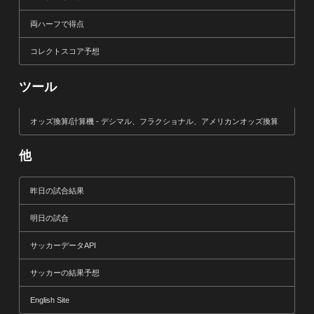
両ハーフで得点
コレクトスコア予想
ツール
オッズ換算/計算機 - デシマル、フラクショナル、アメリカンオッズ換算
他
昨日の試合結果
明日の試合
サッカーデータAPI
サッカーの結果予想
English Site