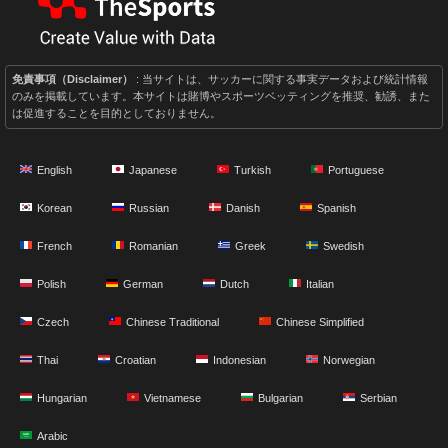
免責事項（Disclaimer）
: 当サイトは、サッカーに関する事実データおよび統計情報
のみを掲載しています。本サイトは賭博やスポーツベッティングを推奨、勧誘、また
は促進することを目的としておりません。
English
Japanese
Turkish
Portuguese
Korean
Russian
Danish
Spanish
French
Romanian
Greek
Swedish
Polish
German
Dutch
Italian
Czech
Chinese Traditional
Chinese Simplified
Thai
Croatian
Indonesian
Norwegian
Hungarian
Vietnamese
Bulgarian
Serbian
Arabic