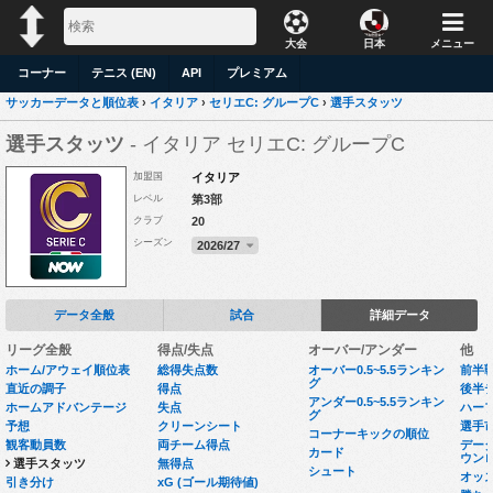
大会
日本
メニュー
コーナー
テニス (EN)
API
プレミアム
サッカーデータと順位表
›
イタリア
›
セリエC: グループC
›
選手スタッツ
選手スタッツ
- イタリア セリエC: グループC
加盟国
イタリア
レベル
第3部
クラブ
20
シーズン
2026/27
データ全般
試合
詳細データ
リーグ全般
得点/失点
オーバー/アンダー
他
ホーム/アウェイ順位表
総得失点数
オーバー0.5~5.5ランキン
前半
グ
直近の調子
得点
後半
アンダー0.5~5.5ランキン
ホームアドバンテージ
失点
ハー
グ
予想
クリーンシート
選手
コーナーキックの順位
観客動員数
両チーム得点
データセ
カード
ウン
選手スタッツ
無得点
シュート
オッ
引き分け
xG (ゴール期待値)