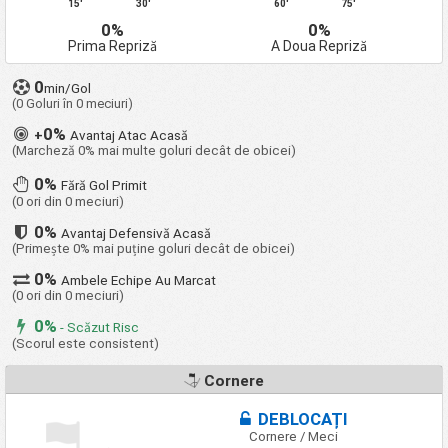
15'
30'
60'
75'
0%
0%
Prima Repriză
A Doua Repriză
0
min/Gol
(0 Goluri în 0 meciuri)
0%
+
Avantaj Atac Acasă
(Marcheză 0% mai multe goluri decât de obicei)
0%
Fără Gol Primit
(0 ori din 0 meciuri)
0%
Avantaj Defensivă Acasă
(Primește 0% mai puține goluri decât de obicei)
0%
Ambele Echipe Au Marcat
(0 ori din 0 meciuri)
0%
- Scăzut Risc
(Scorul este consistent)
Cornere
DEBLOCAȚI
Cornere / Meci