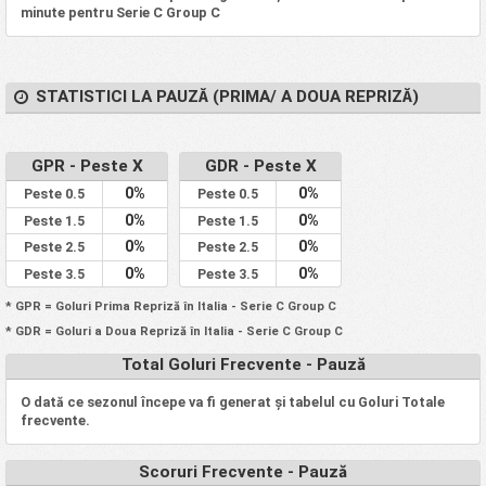
minute pentru Serie C Group C
STATISTICI LA PAUZĂ (PRIMA/ A DOUA REPRIZĂ)
GPR - Peste X
GDR - Peste X
0%
0%
Peste 0.5
Peste 0.5
0%
0%
Peste 1.5
Peste 1.5
0%
0%
Peste 2.5
Peste 2.5
0%
0%
Peste 3.5
Peste 3.5
* GPR = Goluri Prima Repriză în Italia - Serie C Group C
* GDR = Goluri a Doua Repriză în Italia - Serie C Group C
Total Goluri Frecvente - Pauză
O dată ce sezonul începe va fi generat și tabelul cu Goluri Totale
frecvente.
Scoruri Frecvente - Pauză