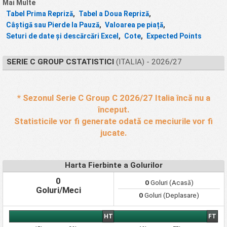
Mai Multe
Tabel Prima Repriză
,
Tabel a Doua Repriză
,
Câștigă sau Pierde la Pauză
,
Valoarea pe piață
,
Seturi de date și descărcări Excel
,
Cote
,
Expected Points
SERIE C GROUP CSTATISTICI
(ITALIA) - 2026/27
* Sezonul Serie C Group C 2026/27 Italia încă nu a
început.
Statisticile vor fi generate odată ce meciurile vor fi
jucate.
Harta Fierbinte a Golurilor
0
0
Goluri (Acasă)
Goluri/Meci
0
Goluri (Deplasare)
HT
FT