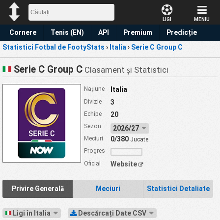
LIGI
MENIU
Cornere
Tenis (EN)
API
Premium
Predicție
Statistici Fotbal de FootyStats
›
Italia
›
Serie C Group C
Serie C Group C
Clasament și Statistici
Națiune
Italia
Divizie
3
Echipe
20
Sezon
2026/27
Meciuri
0/380
Jucate
Progres
Oficial
Website
Privire Generală
Meciuri
Statistici Detaliate
Ligi în Italia
Descărcați Date CSV