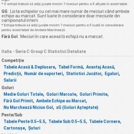
* O echipă trebuie să aibă jucate minim 7 meciuri pentru a fi afișate în acest tabel.
GG
: Lista echipelor cu cel mai mare număr de meciuri când ambele
echipe au marcat. Sunt luate în considerare doar meciurile din
campionatul intern.
* Echipa trebuie să aibă jucate minim 7 meciuri pentru a fi luată în considerare
pentru acest tabel de Ambele Marchează.
Fără Gol
: Meciuri în care această echipă nu a marcat.
Italia - Serie C Group C Statistici Detaliate
Competiție
Tabele Acasă & Deplasare
,
Tabel Formă
,
Avantaj Acasă
,
Predicții
,
Număr de suporteri
,
Statistici Jucător
,
Egaluri
,
Salarii
Goluri
Medie Goluri Totale
,
Goluri Marcate
,
Goluri Primite
,
Fără Gol Primit
,
Ambele Echipe au Marcat
,
Nu Marchează Niciun Gol
,
xG (Goluri Așteptate)
Peste/Sub
Tabele Peste 0.5~5.5
,
Tabele Sub 0.5~5.5
,
Tabele Cornere
,
Cartonașe
,
Șuturi