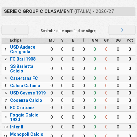
SERIE C GROUP C CLASAMENT
(ITALIA) - 2026/27
Schimbă date apasând pe săgeți
Echipa
MJ
V
E
Î
GM
GP
DG
Pct
USD Audace
0
0
0
0
0
0
0
0
1
Cerignola
FC Bari 1908
0
0
0
0
0
0
0
0
2
SS Barletta
0
0
0
0
0
0
0
0
3
Calcio
Casertana FC
0
0
0
0
0
0
0
0
4
Calcio Catania
0
0
0
0
0
0
0
0
5
USD Cavese 1919
0
0
0
0
0
0
0
0
6
Cosenza Calcio
0
0
0
0
0
0
0
0
7
FC Crotone
0
0
0
0
0
0
0
0
8
Foggia Calcio
0
0
0
0
0
0
0
0
9
1920
Inter II
0
0
0
0
0
0
0
0
10
Monopoli Calcio
0
0
0
0
0
0
0
0
11