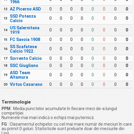
1966
AZ Picerno ASD
0
0
0
0
0
0
0
0
12
SSD Potenza
0
0
0
0
0
0
0
0
13
Calcio
US Salernitana
0
0
0
0
0
0
0
0
14
1919
FC Savoia 1908
0
0
0
0
0
0
0
0
15
SS Scafatese
0
0
0
0
0
0
0
0
16
Calcio 1922
Sorrento Calcio
0
0
0
0
0
0
0
0
17
SSC Giugliano
0
0
0
0
0
0
0
0
18
ASD Team
0
0
0
0
0
0
0
0
19
Altamura
Virtus Casarano
0
0
0
0
0
0
0
0
20
Terminologie
PPM
: Media punctelor acumulate în fiecare meci de-a lungul
competiției.
Numerele mai mari indică o echipă mai puternică.
FG
: Clasamentul echipelor cu cel mai mare număr de meciuri în care
au primit 0 goluri. Statisticile sunt preluate doar din meciurile din
Ligă.