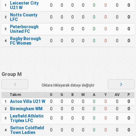
Leicester City
0
0
0
0
0
0
0
0
1
U21 W
Notts County
0
0
0
0
0
0
0
0
2
LFC
Peterborough
0
0
0
0
0
0
0
0
3
United FC
Rugby Borough
0
0
0
0
0
0
0
0
4
FC Women
Group M
Oklara tıklayarak datayı değiştir
Takım
O
G
B
M
A
Y
AV
P
Aston Villa U21 W
0
0
0
0
0
0
0
0
1
Birmingham WM
0
0
0
0
0
0
0
0
2
Leafield Athletic
0
0
0
0
0
0
0
0
3
Triplex LFC
Sutton Coldfield
0
0
0
0
0
0
0
0
4
Town Ladies