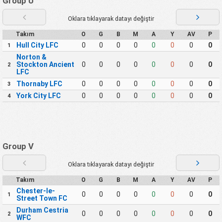
Group U
Oklara tıklayarak datayı değiştir
Takım
O
G
B
M
A
Y
AV
P
Hull City LFC
0
0
0
0
0
0
0
0
1
Norton &
Stockton Ancient
0
0
0
0
0
0
0
0
2
LFC
Thornaby LFC
0
0
0
0
0
0
0
0
3
York City LFC
0
0
0
0
0
0
0
0
4
Group V
Oklara tıklayarak datayı değiştir
Takım
O
G
B
M
A
Y
AV
P
Chester-le-
0
0
0
0
0
0
0
0
1
Street Town FC
Durham Cestria
0
0
0
0
0
0
0
0
2
WFC