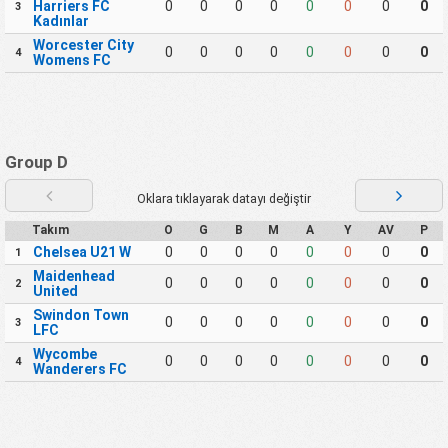
Harriers FC
0
0
0
0
0
0
0
0
3
Kadınlar
Worcester City
0
0
0
0
0
0
0
0
4
Womens FC
Group D
Oklara tıklayarak datayı değiştir
Takım
O
G
B
M
A
Y
AV
P
Chelsea U21 W
0
0
0
0
0
0
0
0
1
Maidenhead
0
0
0
0
0
0
0
0
2
United
Swindon Town
0
0
0
0
0
0
0
0
3
LFC
Wycombe
0
0
0
0
0
0
0
0
4
Wanderers FC