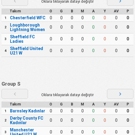
Oklara tıklayarak datayı değiştir
Takım
O
G
B
M
A
Y
AV
P
Chesterfield WFC
0
0
0
0
0
0
0
0
1
Loughborough
0
0
0
0
0
0
0
0
2
Lightning Women
Sheffield FC
0
0
0
0
0
0
0
0
3
Ladies
Sheffield United
0
0
0
0
0
0
0
0
4
U21 W
Group S
Oklara tıklayarak datayı değiştir
Takım
O
G
B
M
A
Y
AV
P
Barnsley Kadınlar
0
0
0
0
0
0
0
0
1
Derby County FC
0
0
0
0
0
0
0
0
2
Kadınlar
Manchester
0
0
0
0
0
0
0
0
3
United U21 W