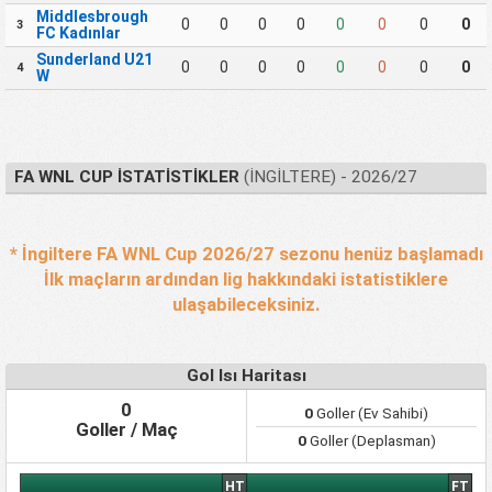
Middlesbrough
0
0
0
0
0
0
0
0
3
FC Kadınlar
Sunderland U21
0
0
0
0
0
0
0
0
4
W
FA WNL CUP İSTATISTIKLER
(İNGILTERE) - 2026/27
* İngiltere FA WNL Cup 2026/27 sezonu henüz başlamadı
İlk maçların ardından lig hakkındaki istatistiklere
ulaşabileceksiniz.
Gol Isı Haritası
0
0
Goller (Ev Sahibi)
Goller / Maç
0
Goller (Deplasman)
HT
FT