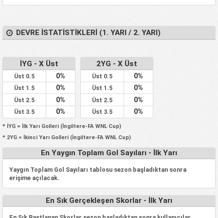
DEVRE İSTATISTIKLERI (1. YARI / 2. YARI)
İYG - X Üst
2YG - X Üst
0%
0%
Üst 0.5
Üst 0.5
0%
0%
Üst 1.5
Üst 1.5
0%
0%
Üst 2.5
Üst 2.5
0%
0%
Üst 3.5
Üst 3.5
* İYG = İlk Yarı Golleri (İngiltere-FA WNL Cup)
* 2YG = İkinci Yarı Golleri (İngiltere-FA WNL Cup)
En Yaygın Toplam Gol Sayıları - İlk Yarı
Yaygın Toplam Gol Sayıları tablosu sezon başladıktan sonra
erişime açılacak.
En Sık Gerçekleşen Skorlar - İlk Yarı
En Sık Rastlanan Skorlar sezon başladıktan sonra kullanıcılar