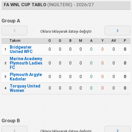
FA WNL CUP TABLO
(İNGILTERE) - 2026/27
Group A
Oklara tıklayarak datayı değiştir
Takım
O
G
B
M
A
Y
AV
P
Bridgwater
0
0
0
0
0
0
0
0
1
United WFC
Marine Academy
Plymouth Ladies
0
0
0
0
0
0
0
0
2
FC
Plymouth Argyle
0
0
0
0
0
0
0
0
3
Kadınlar
Torquay United
0
0
0
0
0
0
0
0
4
Women
Group B
Oklara tıklayarak datayı değiştir