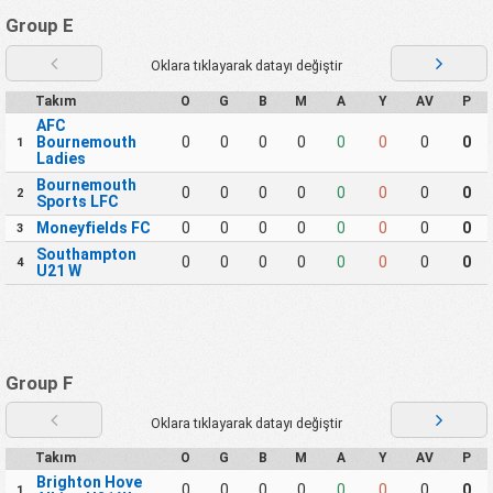
Group E
Oklara tıklayarak datayı değiştir
Takım
O
G
B
M
A
Y
AV
P
AFC
Bournemouth
0
0
0
0
0
0
0
0
1
Ladies
Bournemouth
0
0
0
0
0
0
0
0
2
Sports LFC
Moneyfields FC
0
0
0
0
0
0
0
0
3
Southampton
0
0
0
0
0
0
0
0
4
U21 W
Group F
Oklara tıklayarak datayı değiştir
Takım
O
G
B
M
A
Y
AV
P
Brighton Hove
0
0
0
0
0
0
0
0
1