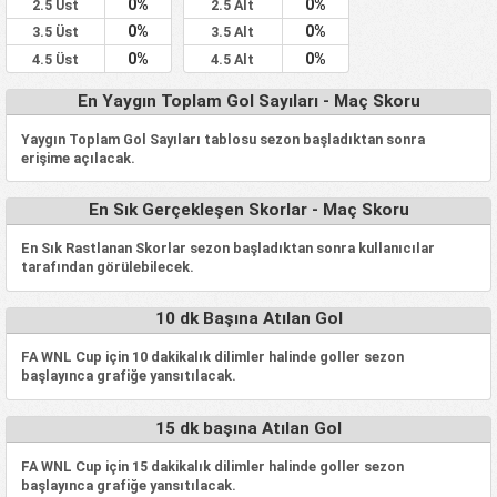
0%
0%
2.5 Üst
2.5 Alt
0%
0%
3.5 Üst
3.5 Alt
0%
0%
4.5 Üst
4.5 Alt
En Yaygın Toplam Gol Sayıları - Maç Skoru
Yaygın Toplam Gol Sayıları tablosu sezon başladıktan sonra
erişime açılacak.
En Sık Gerçekleşen Skorlar - Maç Skoru
En Sık Rastlanan Skorlar sezon başladıktan sonra kullanıcılar
tarafından görülebilecek.
10 dk Başına Atılan Gol
FA WNL Cup için 10 dakikalık dilimler halinde goller sezon
başlayınca grafiğe yansıtılacak.
15 dk başına Atılan Gol
FA WNL Cup için 15 dakikalık dilimler halinde goller sezon
başlayınca grafiğe yansıtılacak.