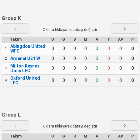
Group K
Oklara tıklayarak datayı değiştir
Takım
O
G
B
M
A
Y
AV
P
Abingdon United
0
0
0
0
0
0
0
0
1
WFC
Arsenal U21 W
0
0
0
0
0
0
0
0
2
Milton Keynes
0
0
0
0
0
0
0
0
3
Dons LFC
Oxford United
0
0
0
0
0
0
0
0
4
LFC
Group L
Oklara tıklayarak datayı değiştir
Takım
O
G
B
M
A
Y
AV
P