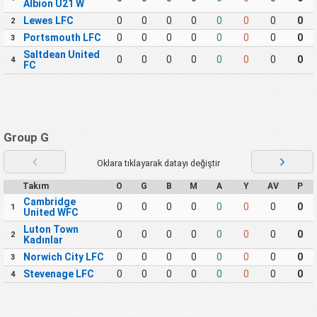
Albion U21 W
Lewes LFC
0
0
0
0
0
0
0
0
2
Portsmouth LFC
0
0
0
0
0
0
0
0
3
Saltdean United
0
0
0
0
0
0
0
0
4
FC
Group G
Oklara tıklayarak datayı değiştir
Takım
O
G
B
M
A
Y
AV
P
Cambridge
0
0
0
0
0
0
0
0
1
United WFC
Luton Town
0
0
0
0
0
0
0
0
2
Kadınlar
Norwich City LFC
0
0
0
0
0
0
0
0
3
Stevenage LFC
0
0
0
0
0
0
0
0
4