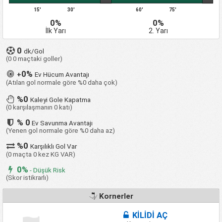
15'
30'
60'
75'
0%
0%
İlk Yarı
2. Yarı
0
dk/Gol
(0 0 maçtaki goller)
0%
+
Ev Hücum Avantajı
(Atılan gol normale göre %0 daha çok)
%0
Kaleyi Gole Kapatma
(0 karşılaşmanın 0 katı)
% 0
Ev Savunma Avantajı
(Yenen gol normale göre %0 daha az)
%0
Karşılıklı Gol Var
(0 maçta 0 kez KG VAR)
0%
- Düşük Risk
(Skor istikrarlı)
Kornerler
KİLİDİ AÇ