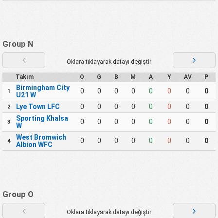
Group N
Oklara tıklayarak datayı değiştir
Takım
O
G
B
M
A
Y
AV
P
Birmingham City
0
0
0
0
0
0
0
0
1
U21 W
Lye Town LFC
0
0
0
0
0
0
0
0
2
Sporting Khalsa
0
0
0
0
0
0
0
0
3
W
West Bromwich
0
0
0
0
0
0
0
0
4
Albion WFC
Group O
Oklara tıklayarak datayı değiştir