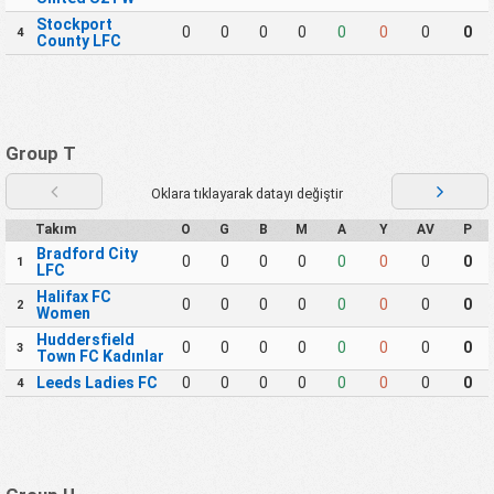
Stockport
0
0
0
0
0
0
0
0
4
County LFC
Group T
Oklara tıklayarak datayı değiştir
Takım
O
G
B
M
A
Y
AV
P
Bradford City
0
0
0
0
0
0
0
0
1
LFC
Halifax FC
0
0
0
0
0
0
0
0
2
Women
Huddersfield
0
0
0
0
0
0
0
0
3
Town FC Kadınlar
Leeds Ladies FC
0
0
0
0
0
0
0
0
4