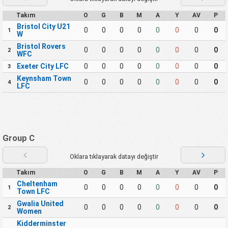
Takım
O
G
B
M
A
Y
AV
P
Bristol City U21
0
0
0
0
0
0
0
0
1
W
Bristol Rovers
0
0
0
0
0
0
0
0
2
WFC
Exeter City LFC
0
0
0
0
0
0
0
0
3
Keynsham Town
0
0
0
0
0
0
0
0
4
LFC
Group C
Oklara tıklayarak datayı değiştir
Takım
O
G
B
M
A
Y
AV
P
Cheltenham
0
0
0
0
0
0
0
0
1
Town LFC
Gwalia United
0
0
0
0
0
0
0
0
2
Women
Kidderminster