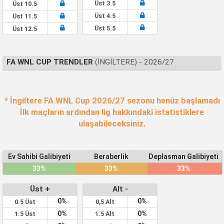
Üst 3.5
Üst 10.5
Üst 4.5
Üst 11.5
Üst 5.5
Üst 12.5
FA WNL CUP TRENDLER
(İNGILTERE) - 2026/27
* İngiltere FA WNL Cup 2026/27 sezonu henüz başlamadı
İlk maçların ardından lig hakkındaki istatistiklere
ulaşabileceksiniz.
Ev Sahibi Galibiyeti
Beraberlik
Deplasman Galibiyeti
33%
33%
33%
Üst +
Alt -
0%
0%
0.5 Üst
0,5 Alt
0%
0%
1.5 Üst
1.5 Alt