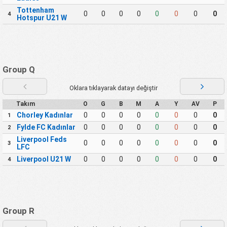
Tottenham
0
0
0
0
0
0
0
0
4
Hotspur U21 W
Group Q
Oklara tıklayarak datayı değiştir
Takım
O
G
B
M
A
Y
AV
P
Chorley Kadınlar
0
0
0
0
0
0
0
0
1
Fylde FC Kadınlar
0
0
0
0
0
0
0
0
2
Liverpool Feds
0
0
0
0
0
0
0
0
3
LFC
Liverpool U21 W
0
0
0
0
0
0
0
0
4
Group R