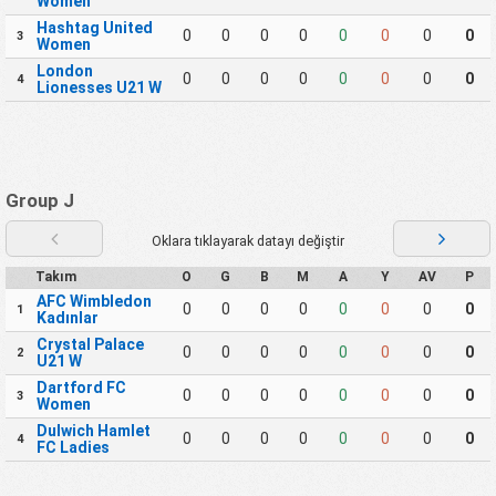
Women
Hashtag United
0
0
0
0
0
0
0
0
3
Women
London
0
0
0
0
0
0
0
0
4
Lionesses U21 W
Group J
Oklara tıklayarak datayı değiştir
Takım
O
G
B
M
A
Y
AV
P
AFC Wimbledon
0
0
0
0
0
0
0
0
1
Kadınlar
Crystal Palace
0
0
0
0
0
0
0
0
2
U21 W
Dartford FC
0
0
0
0
0
0
0
0
3
Women
Dulwich Hamlet
0
0
0
0
0
0
0
0
4
FC Ladies