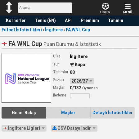
LİGLER
MENÜ
Kornerler
Tenis (EN)
API
Premium
Tahmin
Futbol İstatistikleri
›
İngiltere
›
FA WNL Cup
FA WNL Cup
Puan Durumu & İstatistik
Ülke
İngiltere
Tür
Kupa
Takımlar
88
Sezon
2026/27
Maçlar
0/132
Oynanan
İlerleme
Genel Bakış
Maçlar
Detaylı İstatistikler
İngiltere Ligleri
CSV Datayı İndir