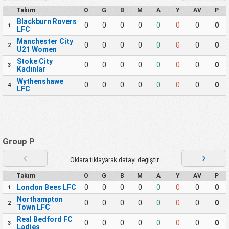
Takım
O
G
B
M
A
Y
AV
P
Blackburn Rovers
0
0
0
0
0
0
0
0
1
LFC
Manchester City
0
0
0
0
0
0
0
0
2
U21 Women
Stoke City
0
0
0
0
0
0
0
0
3
Kadınlar
Wythenshawe
0
0
0
0
0
0
0
0
4
LFC
Group P
Oklara tıklayarak datayı değiştir
Takım
O
G
B
M
A
Y
AV
P
London Bees LFC
0
0
0
0
0
0
0
0
1
Northampton
0
0
0
0
0
0
0
0
2
Town LFC
Real Bedford FC
0
0
0
0
0
0
0
0
3
Ladies