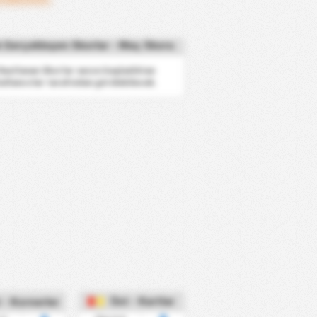
k Gerçekleşen Skorlar - Maç Skoru
 Rastlanan Skorlar sezon başladıktan
ullanıcılar tarafından görülebilecek.
Üst - Kartlar
 - Kornerler