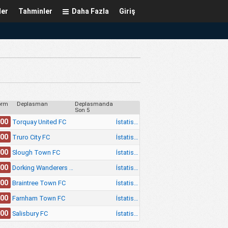
ler
Tahminler
Daha Fazla
Giriş
orm
Deplasman
Deplasmanda
Son 5
.00
İstatistik
Torquay United FC
.00
İstatistik
Truro City FC
.00
İstatistik
Slough Town FC
.00
İstatistik
Dorking Wanderers FC
.00
İstatistik
Braintree Town FC
.00
İstatistik
Farnham Town FC
.00
İstatistik
Salisbury FC