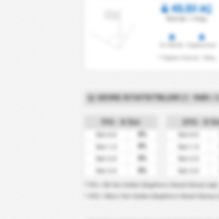
KİLİDİ AÇ
Korner / maç
Ev Sahibi
Deplasman
* Toplam Korner / Maç
DEVRE İSTATISTIKLERI (1. YARI / 2
İYG - X Üst
2YG - X Ü
0%
Üst 0.5
Üst 0.5
0%
Üst 1.5
Üst 1.5
0%
Üst 2.5
Üst 2.5
0%
Üst 3.5
Üst 3.5
* İYG = İlk Yarı Golleri (İngiltere-Ulusal Güney Ligi)
* 2YG = İkinci Yarı Golleri (İngiltere-Ulusal Güney L