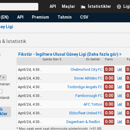
API
Maçlar
İstatistikler
Lig
 (EN)
API
Premium
Tahmin
CSV
ey Ligi
& İstatistik
Fikstür - İngiltere Ulusal Güney Ligi (Daha fazla gör)
e
İçerde Son 5
Ev Sahibi
Form
F
0.00
0
Chelmsford City FC
April/24, 4:30pm
27
0.00
0
Dover Athletic FC
April/24, 4:30pm
nanan
0.00
0
Tonbridge Angels FC
April/24, 4:30pm
0.00
0
Farnborough FC
April/24, 4:30pm
landı
0.00
0
AFC Totton
April/24, 4:30pm
lı
0.00
0
Ebbsfleet United FC
April/24, 4:30pm
ikler
0.00
0
Dagenham & Redbridge FC
April/24, 4:30pm
* Maç saati yerel saat diliminizde gösterilmiştir. (
+01:00
)