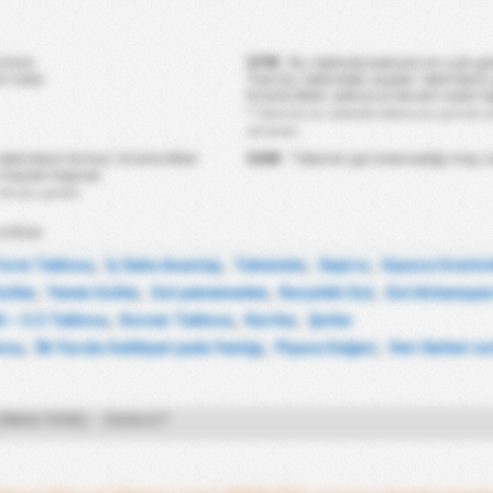
terir.
GYM
: Bu tabloda kalesini en çok gol
t eder.
Yani bu tablodaki sayılar takımların
İstatistikler yalnızca devam eden li
* Takımlar bu istatistik tablosuna girmek 
olmalıdır.
akımların listesi. İstatistikler
GAM
: Takımın gol atamadığı maç sa
 maçları kapsar.
olması gerekir.
stikler
Form Tablosu
,
İç Saha Avantajı
,
Tahminler
,
Seyirci
,
Oyuncu İstatist
Goller
,
Yenen Goller
,
Gol yememeden
,
Karşılıklı Gol
,
Gol Atılamaya
lt ~ 5.5 Tablosu
,
Korner Tablosu
,
Kartlar
,
Şutlar
losu
,
İlk Yarıda Galibiyet yada Yenilgi
,
Piyasa Değeri
,
Veri Setleri ve
İNGILTERE) - 2026/27