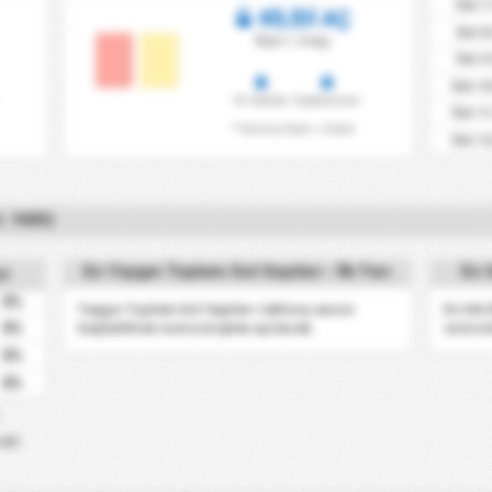
Üst 7
KİLİDİ AÇ
Üst 8
Kart / maç
Üst 9
Üst 10
Ev Sahibi
Deplasman
Üst 11
* Kırmızı Kart = 2 kart
Üst 12
. YARI)
En Yaygın Toplam Gol Sayıları - İlk Yarı
En S
st
0%
Yaygın Toplam Gol Sayıları tablosu sezon
En Sık
başladıktan sonra erişime açılacak.
sonra k
0%
0%
0%
igi)