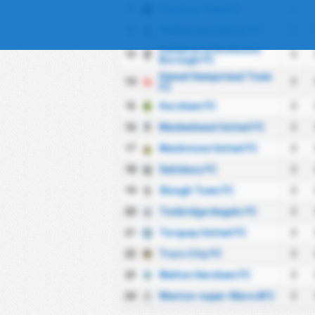
11
Farnham Town FC
0
12
Folkestone Invicta FC
0
Hampton & Richmond
13
0
Borough FC
Hemel Hempstead Town
14
0
FC
15
Horsham FC
0
16
Maidenhead United FC
0
17
Maidstone United FC
0
18
Salisbury FC
0
19
Slough Town FC
0
20
Tonbridge Angels FC
0
21
Torquay United FC
0
22
Truro City FC
0
23
Walton Hersham FC
0
24
Weston-super-Mare AFC
0