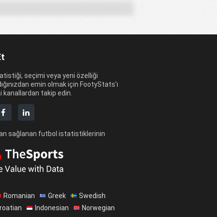
Et
tatistiği, seçimi veya yeni özelliği
ığınızdan emin olmak için FootyStats'ı
 kanallardan takip edin.
n sağlanan futbol istatistiklerinin
Romanian
Greek
Swedish
roatian
Indonesian
Norwegian