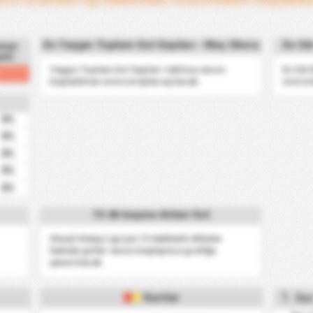
En Yaygın Toplam Gol Sayıları - Maç Skoru
En Sı
sman
yeti
Yaygın Toplam Gol Sayıları tablosu sezon
En Sık
başladıktan sonra erişime açılacak.
sonra k
0%
0%
0%
0%
0%
15 dk başına Atılan Gol
Ulusal Güney Ligi için 15 dakikalık dilimler
halinde goller sezon başlayınca grafiğe
yansıtılacak.
Kartlar
Üst