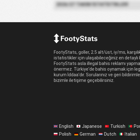
2026/27 TAKIM İSTATISTIKLERI
FootyStats, goller, 2.5 alt/üst, iy/ms, karşılıkl
istatistikler için ulaşabileceğiniz en detaylı
FootyStats asla illegal bahis reklamı yapm
önermez. Türkiye'de bahis oynamak için leg
kurum İddaa'dır. Sorularınız ve geri bildirimle
bizimle iletişime geçebilirsiniz.
English
Japanese
Turkish
Po
Polish
German
Dutch
Italian