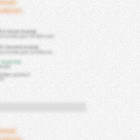
lamadı
ceksiniz.
%
Ev Hücum Avantajı
gol normale göre %0 daha çok)
Ev Savunma Avantajı
ol normale göre %0 daha az)
 Düşük Risk
krarlı)
ıldığını gösteriyor.
kor
lamadı
ceksiniz.