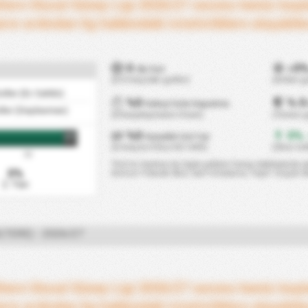
iltere Ulusal Güney Ligi 2026/27 sezonu henüz baş
arın ardından lig hakkındaki istatistiklere ulaşabile
0
0
dk/Gol
+
(0 0 maçtaki goller)
(Atılan 
ller (Ev Sahibi)
%0
% 0
Kaleyi Gole Kapatma
ller (Deplasman)
(0 karşılaşmanın 0 katı)
(Yenen g
%0
0%
Karşılıklı Gol Var
-
FT
(0 maçta 0 kez KG VAR)
(Skor isti
75'
*Gol Isı Haritası bu ligde gollerin hangi dakikalarda at
0%
Kırmızı=Yüksek Skor, Sarı=Ortalama, Yeşil= Düşük S
2. Yarı
LTERE) - 2026/27
iltere Ulusal Güney Ligi 2026/27 sezonu henüz baş
arın ardından lig hakkındaki istatistiklere ulaşabile