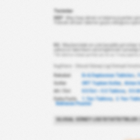
Terimler
MBP
: Maç başı alınan ortalama puanları gös
Yüksek olması takımın güçlü olduğunu işare
KG
: Maçlarındaki en çok karşılıklı gol atılan t
yalnızca takımların yerel liglerinde oynadığı
* Bir takımın listeye girmek için en az 7 maç yapmış 
İngiltere - Ulusal Güney Ligi Detaylı İstati
Rekabet
Ev & Deplasman Tabloları
,
Goller
ORT Toplam Goller
,
Atılan 
Alt / Üst
0.5 Üst ~ 5.5 Tablosu
,
0.5 A
Daha Fazla
1. Yarı Tablosu
,
2. Yarı Tab
Beklenen Puanlar
ULUSAL GÜNEY LIGI İSTATISTIKLER
(