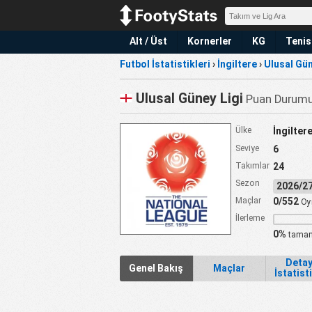
Alt / Üst
Kornerler
KG
Tenis
Futbol İstatistikleri
›
İngiltere
›
Ulusal Gün
Ulusal Güney Ligi
Puan Durumu 
Ülke
İngilter
Seviye
6
Takımlar
24
Sezon
2026/
Maçlar
0/552
Oy
İlerleme
0%
tamam
Detay
Genel Bakış
Maçlar
İstatist