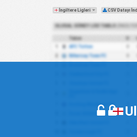
İngiltere Ligleri
CSV Datayı İn
ULUSAL GÜNEY LIGI TABLO
(İNGILTE
Takım
O
1
AFC Totton
0
2
Billericay Town FC
0
3
Braintree Town FC
0
4
Chelmsford City FC
0
5
Chesham United FC
0
Dagenham & Redbridge
6
0
FC
7
Dorking Wanderers FC
0
Ul
8
Dover Athletic FC
0
9
Ebbsfleet United FC
0
10
Farnborough FC
0