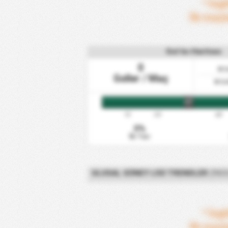
* İng
İlk maçl
Gol Isı Haritası
0
0
Go
Goller / Maç
0
Go
HT
15'
30'
60'
0%
İlk Yarı
ULUSAL GÜNEY LIGI TRENDLER
(İNGI
* İng
İlk maçl