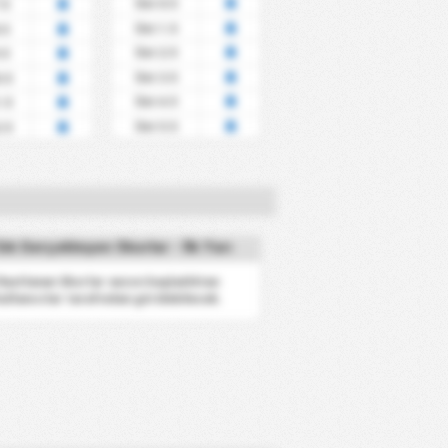
Üst 0.5
.5
Üst 1.5
.5
Üst 2.5
.5
Üst 3.5
.5
Üst 4.5
.5
Üst 5.5
.5
ık Gerçekleşen Skorlar - İlk Yarı
 Rastlanan Skorlar sezon başladıktan
ullanıcılar tarafından görülebilecek.