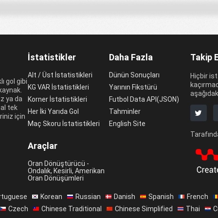
İstatistikler
Daha Fazla
Takip 
Alt / Üst İstatistikleri
Dünün Sonuçları
Hiçbir is
ı gol gibi
kaçırmad
KG VAR İstatistikleri
Yarının Fikstürü
 kaynak.
aşağıdaki
az ya da
Korner İstatistikleri
Futbol Data API(JSON)
al tek
Her İki Yarıda Gol
Tahminler
riniz için
Maç Skoru İstatistikleri
English Site
Tarafında
Araçlar
Oran Dönüştürücü -
Ondalık, Kesirli, Amerikan
Oran Dönüşümleri
rtuguese
Korean
Russian
Danish
Spanish
French
Czech
Chinese Traditional
Chinese Simplified
Thai
C