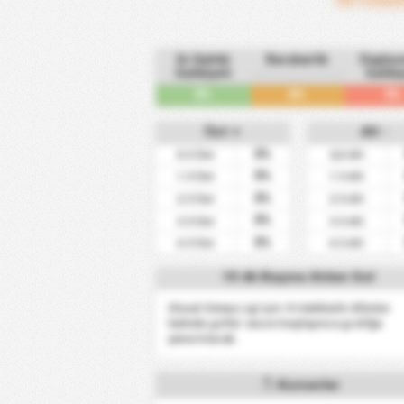
Ev Sahibi
Beraberlik
Depla
Galibiyeti
Galibi
0%
0%
0%
Üst +
Alt -
0%
0.5 Üst
0,5 Alt
0%
1.5 Üst
1.5 Alt
0%
2.5 Üst
2.5 Alt
0%
3.5 Üst
3.5 Alt
0%
4.5 Üst
4.5 Alt
10 dk Başına Atılan Gol
Ulusal Güney Ligi için 10 dakikalık dilimler
halinde goller sezon başlayınca grafiğe
yansıtılacak.
Kornerler