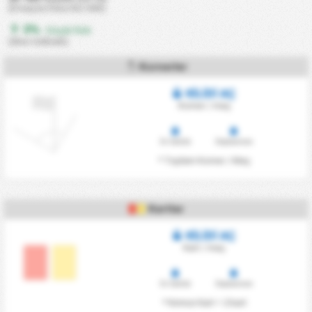
(0 maçta 0 kez KG VAR)
0%
- Düşük Risk
(Skor istikrarlı)
Kornerler
KİLİDİ AÇ
Korner / maç
Ev Sahibi
Deplasman
* Toplam Korner / Maç
Kartlar
KİLİDİ AÇ
Kart / maç
Ev Sahibi
Deplasman
* Kırmızı Kart = 2 kart