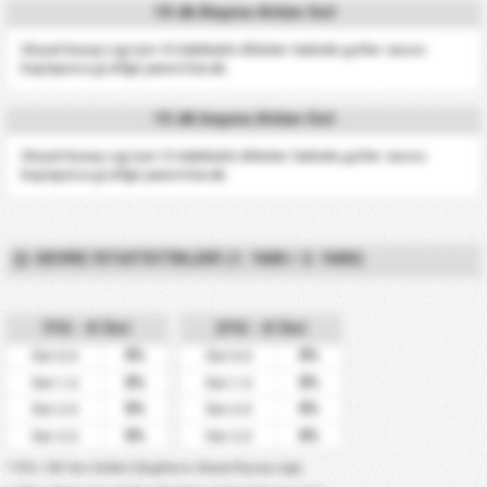
10 dk Başına Atılan Gol
Ulusal Kuzey Ligi için 10 dakikalık dilimler halinde goller sezon
başlayınca grafiğe yansıtılacak.
15 dk başına Atılan Gol
Ulusal Kuzey Ligi için 15 dakikalık dilimler halinde goller sezon
başlayınca grafiğe yansıtılacak.
DEVRE İSTATISTIKLERI (1. YARI / 2. YARI)
İYG - X Üst
2YG - X Üst
0%
0%
Üst 0.5
Üst 0.5
0%
0%
Üst 1.5
Üst 1.5
0%
0%
Üst 2.5
Üst 2.5
0%
0%
Üst 3.5
Üst 3.5
* İYG = İlk Yarı Golleri (İngiltere-Ulusal Kuzey Ligi)