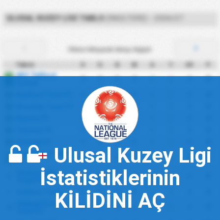
ULUSAL KUZEY LIGI TABLO
(İNGILTERE) - 2026/27
Oklara tıklayarak datayı değiştir
Takım
O
G
B
M
A
Y
AV
P
AFC Telford
0
0
0
0
0
0
0
0
1
United
Bedford Town FC
0
0
0
0
0
0
0
0
2
Brackley Town FC
0
0
0
0
0
0
0
0
3
Buxton FC
0
0
0
0
0
0
0
0
4
Chester FC
0
0
0
0
0
0
0
0
5
Chorley FC
0
0
0
0
0
0
0
0
6
Ulusal Kuzey Ligi
Darlington 1883
0
0
0
0
0
0
0
0
7
FC
İstatistiklerinin
Harborough
0
0
0
0
0
0
0
0
8
Town FC
Hebburn Town
0
0
0
0
0
0
0
0
KİLİDİNİ AÇ
9
Hednesford
0
0
0
0
0
0
0
0
10
Town FC