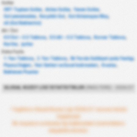
Goller
ORT Toplam Goller
,
Atılan Goller
,
Yenen Goller
,
Gol yememeden
,
Karşılıklı Gol
,
Gol Atılamayan Maç
,
xG (Gol Beklentisi)
Alt / Üst
0.5 Üst ~ 5.5 Tablosu
,
0.5 Alt ~ 5.5 Tablosu
,
Korner Tablosu
,
Kartlar
,
Şutlar
Daha Fazla
1. Yarı Tablosu
,
2. Yarı Tablosu
,
İlk Yarıda Galibiyet yada Yenilgi
,
Piyasa Değeri
,
Veri Setleri ve Excel İndirmeleri
,
Oranlar
,
Beklenen Puanlar
ULUSAL KUZEY LIGI İSTATISTIKLER
(İNGILTERE) - 2026/27
* İngiltere Ulusal Kuzey Ligi 2026/27 sezonu henüz
başlamadı
İlk maçların ardından lig hakkındaki istatistiklere
ulaşabileceksiniz.