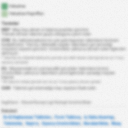
Yükselme
Yükselme Playoffları
Terimler
MBP
: Maç başı alınan ortalama puanları gösterir.
Yüksek olması takımın güçlü olduğunu işaret eder.
GYM
: Bu tabloda kalesini en çok gole kapatan takımların listesini
bulabilirsiniz. Yani bu tablodaki sayılar takımların gol yemediği
maçların sayısını gösterir. İstatistikler yalnızca devam eden liglerden
alınmıştır.
* Takımlar bu istatistik tablosuna girmek için aktif devam ede liginde en az 7 maç
oynamış olmalıdır.
KG
: Maçlarındaki en çok karşılıklı gol atılan takımların listesi.
İstatistikler yalnızca takımların yerel liglerinde oynadığı maçları
kapsar.
* Bir takımın listeye girmek için en az 7 maç yapmış olması gerekir.
GAM
: Takımın gol atamadığı maç sayısını ifade eder.
İngiltere - Ulusal Kuzey Ligi Detaylı İstatistikler
Rekabet
Ev & Deplasman Tabloları
,
Form Tablosu
,
İç Saha Avantajı
,
Tahminler
,
Seyirci
,
Oyuncu İstatistikleri
,
Beraberlikler
,
Maaş