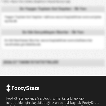
* 2YG = İkinci Yarı Golleri (İngiltere-Ulusal Kuzey Ligi)
En Yaygın Toplam Gol Sayıları - İlk Yarı
Yaygın Toplam Gol Sayıları tablosu sezon başladıktan sonra erişime
açılacak.
En Sık Gerçekleşen Skorlar - İlk Yarı
En Sık Rastlanan Skorlar sezon başladıktan sonra kullanıcılar
tarafından görülebilecek.
2026/27 TAKIM İSTATISTIKLERI
FootyStats, goller, 2.5 alt/üst, iy/ms, karşılıklı gol gibi
istatistikler için ulaşabileceğiniz en detaylı kaynak. FootyStats