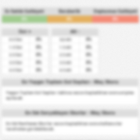
Ev Sahibi Galibiyeti
Beraberlik
Deplasman Galibiyeti
0%
0%
0%
Üst +
Alt -
0%
0%
0.5 Üst
0,5 Alt
0%
0%
1.5 Üst
1.5 Alt
0%
0%
2.5 Üst
2.5 Alt
0%
0%
3.5 Üst
3.5 Alt
0%
0%
4.5 Üst
4.5 Alt
En Yaygın Toplam Gol Sayıları - Maç Skoru
Yaygın Toplam Gol Sayıları tablosu sezon başladıktan sonra erişime
açılacak.
En Sık Gerçekleşen Skorlar - Maç Skoru
En Sık Rastlanan Skorlar sezon başladıktan sonra kullanıcılar
tarafından görülebilecek.