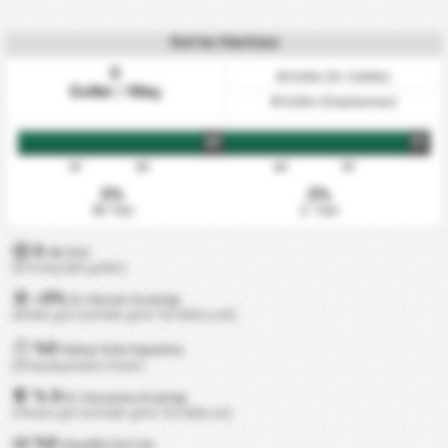
Gol Isı Haritası
0
0
Goller (Ev Sahibi)
Goller / Maç
0
Goller (Deplasman)
HT
FT
15'
30'
60'
75'
0%
0%
İlk Yarı
2. Yarı
0
dk/Gol
(0 0 maçtaki goller)
0%
+
Ev Hücum Avantajı
(Atılan gol normale göre %0 daha çok)
%0
Kaleyi Gole Kapatma
(0 karşılaşmanın 0 katı)
% 0
Ev Savunma Avantajı
(Yenen gol normale göre %0 daha az)
%0
Karşılıklı Gol Var