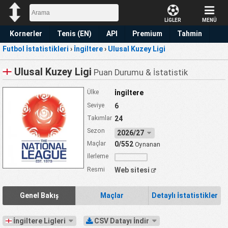
LİGLER
MENÜ
Kornerler
Tenis (EN)
API
Premium
Tahmin
Futbol İstatistikleri
›
İngiltere
›
Ulusal Kuzey Ligi
Ulusal Kuzey Ligi
Puan Durumu & İstatistik
Ülke
İngiltere
Seviye
6
Takımlar
24
Sezon
2026/27
Maçlar
0/552
Oynanan
İlerleme
Resmi
Web sitesi
Genel Bakış
Maçlar
Detaylı İstatistikler
İngiltere Ligleri
CSV Datayı İndir