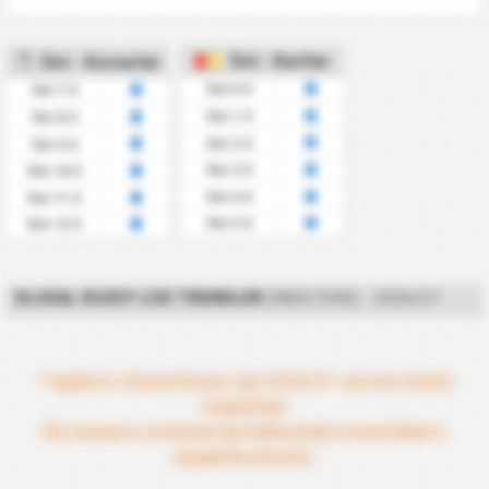
Üst - Kartlar
Üst - Kornerler
Üst 0.5
Üst 7.5
Üst 1.5
Üst 8.5
Üst 2.5
Üst 9.5
Üst 3.5
Üst 10.5
Üst 4.5
Üst 11.5
Üst 5.5
Üst 12.5
ULUSAL KUZEY LIGI TRENDLER
(İNGILTERE) - 2026/27
* İngiltere Ulusal Kuzey Ligi 2026/27 sezonu henüz
başlamadı
İlk maçların ardından lig hakkındaki istatistiklere
ulaşabileceksiniz.