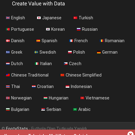
English
Japanese
Turkish
Portuguese
Korean
Russian
Danish
Spanish
French
Romanian
Greek
Swedish
Polish
German
Dutch
Italian
Czech
Chinese Traditional
Chinese Simplified
Thai
Croatian
Indonesian
Norwegian
Hungarian
Vietnamese
Bulgarian
Serbian
Arabic
©
FootyStats
- Futbola Olan Tutkuyla Yapıldı