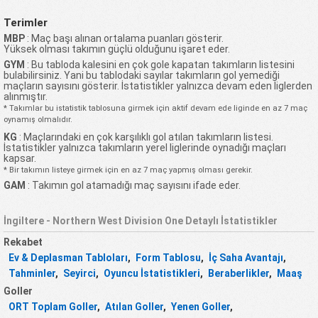
Terimler
MBP
: Maç başı alınan ortalama puanları gösterir.
Yüksek olması takımın güçlü olduğunu işaret eder.
GYM
: Bu tabloda kalesini en çok gole kapatan takımların listesini
bulabilirsiniz. Yani bu tablodaki sayılar takımların gol yemediği
maçların sayısını gösterir. İstatistikler yalnızca devam eden liglerden
alınmıştır.
* Takımlar bu istatistik tablosuna girmek için aktif devam ede liginde en az 7 maç
oynamış olmalıdır.
KG
: Maçlarındaki en çok karşılıklı gol atılan takımların listesi.
İstatistikler yalnızca takımların yerel liglerinde oynadığı maçları
kapsar.
* Bir takımın listeye girmek için en az 7 maç yapmış olması gerekir.
GAM
: Takımın gol atamadığı maç sayısını ifade eder.
İngiltere - Northern West Division One Detaylı İstatistikler
Rekabet
Ev & Deplasman Tabloları
,
Form Tablosu
,
İç Saha Avantajı
,
Tahminler
,
Seyirci
,
Oyuncu İstatistikleri
,
Beraberlikler
,
Maaş
Goller
ORT Toplam Goller
,
Atılan Goller
,
Yenen Goller
,