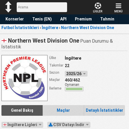
LİGLER
MENÜ
Kornerler
Tenis (EN)
API
Premium
Tahmin
Futbol İstatistikleri
›
İngiltere
›
Northern West Division One
Northern West Division One
Puan Durumu &
İstatistik
Ülke
İngiltere
Takımlar
22
Sezon
2025/26
Maçlar
460/462
Oynanan
İlerleme
Genel Bakış
Maçlar
Detaylı İstatistikler
İngiltere Ligleri
CSV Datayı İndir