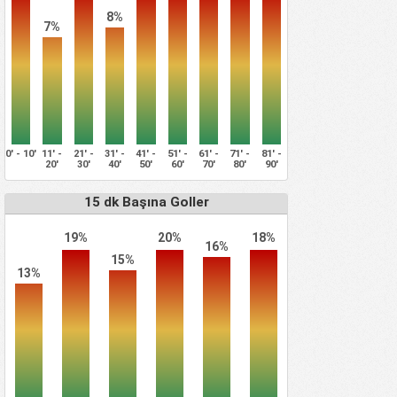
8%
7%
0' - 10'
11' -
21' -
31' -
41' -
51' -
61' -
71' -
81' -
20'
30'
40'
50'
60'
70'
80'
90'
15 dk Başına Goller
19%
20%
18%
16%
15%
13%