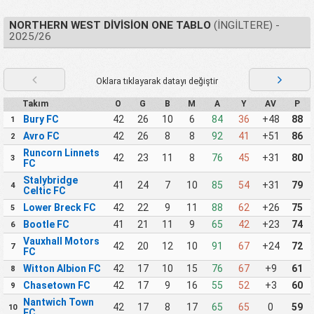
NORTHERN WEST DIVISION ONE TABLO
(İNGILTERE) -
2025/26
Oklara tıklayarak datayı değiştir
Takım
O
G
B
M
A
Y
AV
P
Bury FC
42
26
10
6
84
36
+48
88
1
Avro FC
42
26
8
8
92
41
+51
86
2
Runcorn Linnets
42
23
11
8
76
45
+31
80
3
FC
Stalybridge
41
24
7
10
85
54
+31
79
4
Celtic FC
Lower Breck FC
42
22
9
11
88
62
+26
75
5
Bootle FC
41
21
11
9
65
42
+23
74
6
Vauxhall Motors
42
20
12
10
91
67
+24
72
7
FC
Witton Albion FC
42
17
10
15
76
67
+9
61
8
Chasetown FC
42
17
9
16
55
52
+3
60
9
Nantwich Town
42
17
8
17
65
65
0
59
10
FC