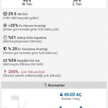
46%
54%
İlk Yarı
2. Yarı
29.5
dk/Gol
(1401 460 maçtaki goller)
25%
+
Ev Hücum Avantajı
(Atılan gol normale göre %25 daha çok)
%51
Kaleyi Gole Kapatma
(460 karşılaşmanın 236 katı)
% 20
Ev Savunma Avantajı
(Yenen gol normale göre %20 daha az)
%56
Karşılıklı Gol Var
(460 maçta 256 kez KG VAR)
200%
- Çok Yüksek Risk
(Skorun tahmin edilemezliği çok yüksek)
Kornerler
KİLİDİ AÇ
Korner / maç