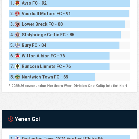
1.
Avro FC - 92
2.
Vauxhall Motors FC - 91
3.
Lower Breck FC - 88
4.
Stalybridge Celtic FC - 85
5.
Bury FC - 84
6.
Witton Albion FC - 76
7.
Runcorn Linnets FC - 76
8.
Nantwich Town FC - 65
* 2025/26 sezonundan Northern West Division One Kulüp İstatistikleri
Yenen Gol
1.
Darlaston Town 1874 Football Club - 96