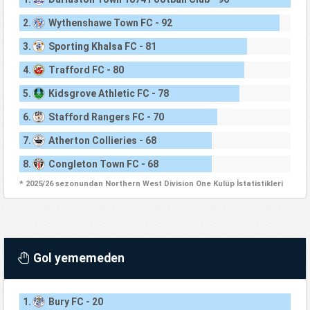
2.
Wythenshawe Town FC - 92
3.
Sporting Khalsa FC - 81
4.
Trafford FC - 80
5.
Kidsgrove Athletic FC - 78
Stafford Rangers FC - 70
6.
7.
Atherton Collieries - 68
8.
Congleton Town FC - 68
* 2025/26 sezonundan Northern West Division One Kulüp İstatistikleri
Gol yememeden
1.
Bury FC - 20