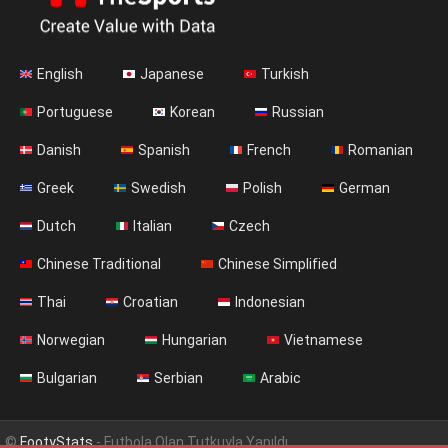
English
Japanese
Turkish
Portuguese
Korean
Russian
Danish
Spanish
French
Romanian
Greek
Swedish
Polish
German
Dutch
Italian
Czech
Chinese Traditional
Chinese Simplified
Thai
Croatian
Indonesian
Norwegian
Hungarian
Vietnamese
Bulgarian
Serbian
Arabic
©
FootyStats
- Futbola Olan Tutkuyla Yapıldı