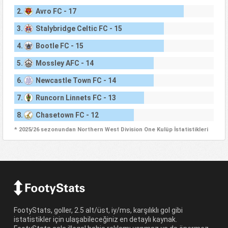
2.
Avro FC - 17
3.
Stalybridge Celtic FC - 15
4.
Bootle FC - 15
5.
Mossley AFC - 14
6.
Newcastle Town FC - 14
7.
Runcorn Linnets FC - 13
8.
Chasetown FC - 12
* 2025/26 sezonundan Northern West Division One Kulüp İstatistikleri
FootyStats, goller, 2.5 alt/üst, iy/ms, karşılıklı gol gibi
istatistikler için ulaşabileceğiniz en detaylı kaynak.