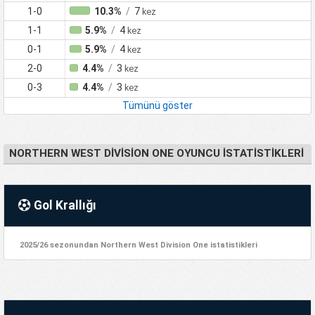
1-0
10.3%
/
7
kez
1-1
5.9%
/
4
kez
0-1
5.9%
/
4
kez
2-0
4.4%
/
3
kez
0-3
4.4%
/
3
kez
Tümünü göster
NORTHERN WEST DIVISION ONE OYUNCU İSTATISTIKLERI
Gol Krallığı
2025/26 sezonundan Northern West Division One istatistikleri