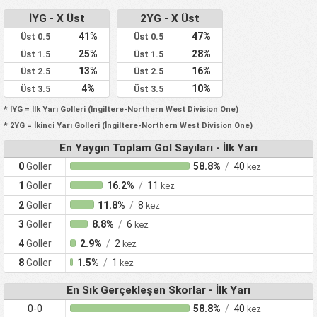
İYG - X Üst
2YG - X Üst
41%
47%
Üst 0.5
Üst 0.5
25%
28%
Üst 1.5
Üst 1.5
13%
16%
Üst 2.5
Üst 2.5
4%
10%
Üst 3.5
Üst 3.5
* İYG = İlk Yarı Golleri (İngiltere-Northern West Division One)
* 2YG = İkinci Yarı Golleri (İngiltere-Northern West Division One)
En Yaygın Toplam Gol Sayıları - İlk Yarı
0
Goller
58.8%
/
40
kez
1
Goller
16.2%
/
11
kez
2
Goller
11.8%
/
8
kez
3
Goller
8.8%
/
6
kez
4
Goller
2.9%
/
2
kez
8
Goller
1.5%
/
1
kez
En Sık Gerçekleşen Skorlar - İlk Yarı
0-0
58.8%
/
40
kez