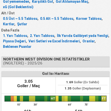
Gol yememeden
,
Karşılıklı Gol
,
Gol Atılamayan Maç
,
xG (Gol Beklentisi)
Alt / Üst
0.5 Üst ~ 5.5 Tablosu
,
0.5 Alt ~ 5.5 Tablosu
,
Korner Tablosu
,
Kartlar
,
Şutlar
Daha Fazla
1. Yarı Tablosu
,
2. Yarı Tablosu
,
İlk Yarıda Galibiyet yada Yenilgi
,
Piyasa Değeri
,
Veri Setleri ve Excel İndirmeleri
,
Oranlar
,
Beklenen Puanlar
NORTHERN WEST DIVISION ONE İSTATISTIKLER
(İNGILTERE) - 2025/26
Gol Isı Haritası
3.05
1.69
Goller (Ev Sahibi)
Goller / Maç
1.35
Goller (Deplasman)
HT
FT
15'
30'
60'
75'