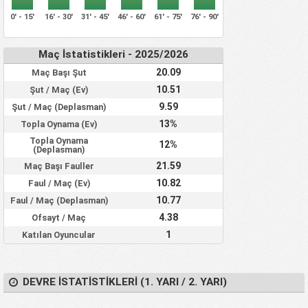
0' - 15'
16' - 30'
31' - 45'
46' - 60'
61' - 75'
76' - 90'
Maç İstatistikleri - 2025/2026
20.09
Maç Başı Şut
10.51
Şut / Maç (Ev)
9.59
Şut / Maç (Deplasman)
13%
Topla Oynama (Ev)
Topla Oynama
12%
(Deplasman)
21.59
Maç Başı Fauller
10.82
Faul / Maç (Ev)
10.77
Faul / Maç (Deplasman)
4.38
Ofsayt / Maç
1
Katılan Oyuncular
DEVRE İSTATISTIKLERI (1. YARI / 2. YARI)