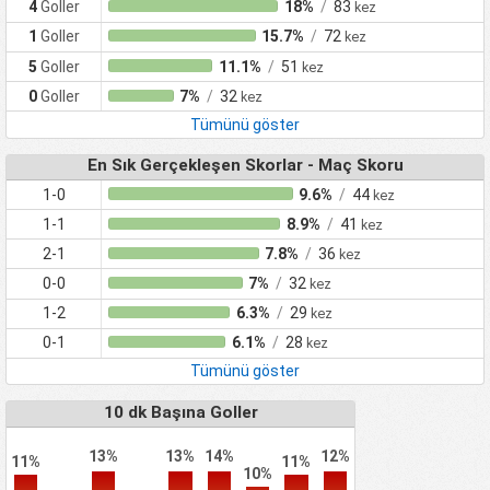
4
Goller
18%
/
83
kez
1
Goller
15.7%
/
72
kez
5
Goller
11.1%
/
51
kez
0
Goller
7%
/
32
kez
Tümünü göster
En Sık Gerçekleşen Skorlar - Maç Skoru
1-0
9.6%
/
44
kez
1-1
8.9%
/
41
kez
2-1
7.8%
/
36
kez
0-0
7%
/
32
kez
1-2
6.3%
/
29
kez
0-1
6.1%
/
28
kez
Tümünü göster
10 dk Başına Goller
13%
13%
14%
12%
11%
11%
10%