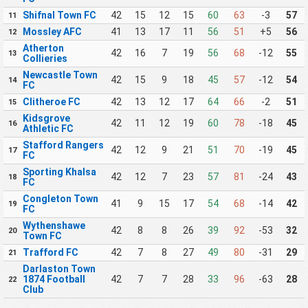
Shifnal Town FC
42
15
12
15
60
63
-3
57
11
Mossley AFC
41
13
17
11
56
51
+5
56
12
Atherton
42
16
7
19
56
68
-12
55
13
Collieries
Newcastle Town
42
15
9
18
45
57
-12
54
14
FC
Clitheroe FC
42
13
12
17
64
66
-2
51
15
Kidsgrove
42
11
12
19
60
78
-18
45
16
Athletic FC
Stafford Rangers
42
12
9
21
51
70
-19
45
17
FC
Sporting Khalsa
42
12
7
23
57
81
-24
43
18
FC
Congleton Town
41
9
15
17
54
68
-14
42
19
FC
Wythenshawe
42
8
8
26
39
92
-53
32
20
Town FC
Trafford FC
42
7
8
27
49
80
-31
29
21
Darlaston Town
1874 Football
42
7
7
28
33
96
-63
28
22
Club