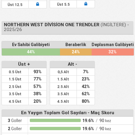
Üst 5.5
Üst 12.5
NORTHERN WEST DIVISION ONE TRENDLER
(İNGILTERE) -
2025/26
Ev Sahibi Galibiyeti
Beraberlik
Deplasman Galibiyeti
44%
24%
32%
Üst +
Alt -
93%
7%
0.5 Üst
0,5 Alt
77%
23%
1.5 Üst
1.5 Alt
57%
42%
2.5 Üst
2.5 Alt
38%
62%
3.5 Üst
3.5 Alt
20%
80%
4.5 Üst
4.5 Alt
En Yaygın Toplam Gol Sayıları - Maç Skoru
3
Goller
19.6%
/
90
kez
2
Goller
19.6%
/
90
kez