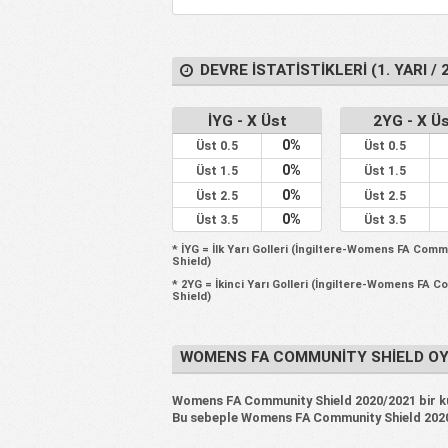
DEVRE İSTATISTIKLERI (1. YARI / 2
İYG - X Üst
2YG - X Ü
0%
Üst 0.5
Üst 0.5
0%
Üst 1.5
Üst 1.5
0%
Üst 2.5
Üst 2.5
0%
Üst 3.5
Üst 3.5
* İYG = İlk Yarı Golleri (İngiltere-Womens FA Com
Shield)
* 2YG = İkinci Yarı Golleri (İngiltere-Womens FA 
Shield)
WOMENS FA COMMUNITY SHIELD OYU
Womens FA Community Shield 2020/2021 bir kupa 
Bu sebeple Womens FA Community Shield 2020/20