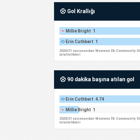
Gol Krallığı
Millie Bright 1
Erin Cuthbert 1
2020/21 sezonundan Womens FA Community Sh
istatistikleri
90 dakika başına atılan gol
Erin Cuthbert 4.74
Millie Bright 1
2020/21 sezonundan Womens FA Community Sh
istatistikleri