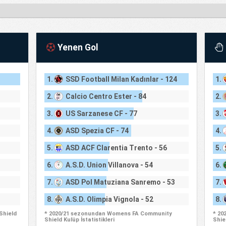
Yenen Gol
1.
SSD Football Milan Kadınlar - 124
1.
2.
Calcio Centro Ester - 84
2.
3.
US Sarzanese CF - 77
3.
4.
ASD Spezia CF - 74
4.
5.
ASD ACF Clarentia Trento - 56
5.
6.
A.S.D. Union Villanova - 54
6.
7.
ASD Pol Matuziana Sanremo - 53
7.
8.
A.S.D. Olimpia Vignola - 52
8.
Shield
* 2020/21 sezonundan Womens FA Community
* 20
Shield Kulüp İstatistikleri
Shiel