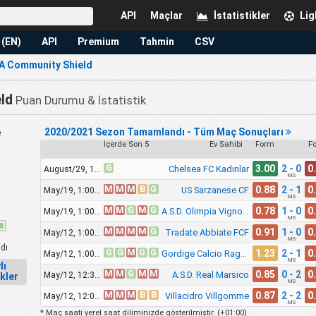
API
Maçlar
İstatistikler
Lig
 (EN)
API
Premium
Tahmin
CSV
A Community Shield
ld
Puan Durumu & İstatistik
2020/2021 Sezon Tamamlandı - Tüm Maç Sonuçları
e
İçerde Son 5
Ev Sahibi
Form
F
G
3.00
2 - 0
0
Chelsea FC Kadınlar
August/29, 11:30am
MS
M
M
M
B
G
0.88
2 - 1
0
US Sarzanese CF
May/19, 1:00pm
MS
M
M
G
M
G
0.78
1 - 0
0
A.S.D. Olimpia Vignola
May/19, 1:00pm
MS
M
M
M
M
G
0.91
1 - 0
0
Tradate Abbiate FCF
May/12, 1:00pm
MS
dı
G
G
M
G
G
1.23
2 - 1
0
Gordige Calcio Ragazze
May/12, 1:00pm
MS
lı
M
M
G
M
M
0.85
0 - 2
0
A.S.D. Real Marsico
May/12, 12:30pm
ikler
MS
M
M
M
B
B
0.87
2 - 2
0
Villacidro Villgomme
May/12, 12:00pm
MS
* Maç saati yerel saat diliminizde gösterilmiştir. (
+01:00
)