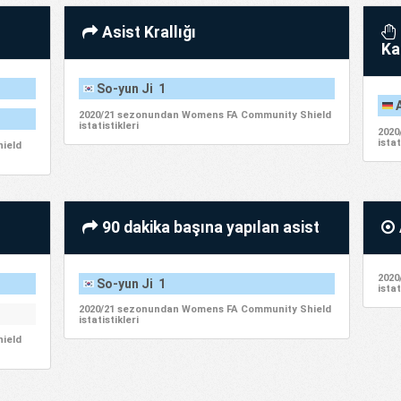
Asist Krallığı
Ka
So-yun Ji 1
2020/21 sezonundan Womens FA Community Shield
istatistikleri
2020
istat
ield
90 dakika başına yapılan asist
2020
So-yun Ji 1
istat
2020/21 sezonundan Womens FA Community Shield
istatistikleri
ield