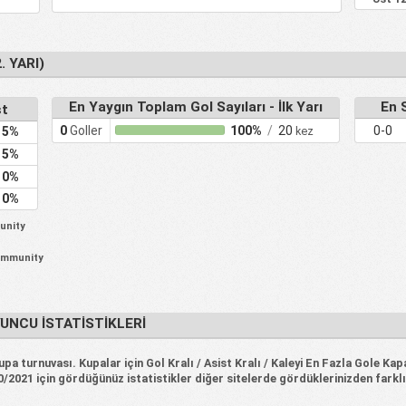
. YARI)
En Yaygın Toplam Gol Sayıları - İlk Yarı
En S
st
0
Goller
100%
/
20
0-0
kez
5%
5%
0%
0%
munity
Community
NCU İSTATISTIKLERI
turnuvası. Kupalar için Gol Kralı / Asist Kralı / Kaleyi En Fazla Gole Kapat
21 için gördüğünüz istatistikler diğer sitelerde gördüklerinizden farklı 