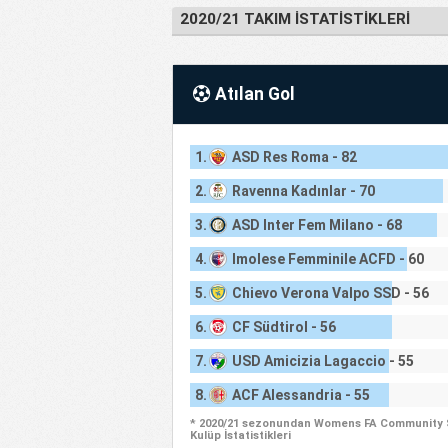
2020/21 TAKIM İSTATISTIKLERI
Atılan Gol
1.
ASD Res Roma - 82
2.
Ravenna Kadınlar - 70
3.
ASD Inter Fem Milano - 68
4.
Imolese Femminile ACFD - 60
5.
Chievo Verona Valpo SSD - 56
6.
CF Südtirol - 56
7.
USD Amicizia Lagaccio - 55
8.
ACF Alessandria - 55
* 2020/21 sezonundan Womens FA Community 
Kulüp İstatistikleri