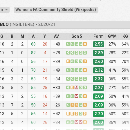
dir
Womens FA Community Shield (Wikipedia)
ABLO
(İNGILTERE) - 2020/21
G
B
M
A
Y
AV
Son 5
Form
GYM
KG
2.55
18
2
2
68
20
+48
G
G
G
G
B
27%
64
%
2.89
17
1
0
82
4
+78
G
G
G
G
G
78%
22
%
2.60
16
4
0
56
17
+39
B
G
G
G
B
30%
70
%
2.32
15
6
1
70
21
+49
G
G
G
G
B
41%
59
%
2.32
16
3
3
53
19
+34
G
G
G
G
G
36%
55
%
2.27
15
5
2
55
25
+30
G
B
M
G
G
27%
64
%
2.09
13
7
2
55
16
+39
G
G
M
G
B
50%
41
%
2.09
13
7
2
50
24
+26
G
B
B
G
B
36%
59
%
2.20
13
5
2
56
14
+42
B
B
B
G
B
50%
50
%
2.00
13
5
4
60
26
+34
G
G
M
M
B
36%
59
%