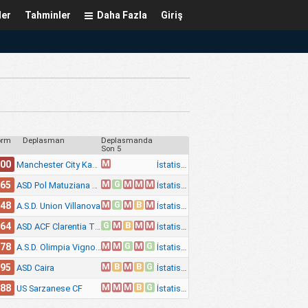
ler
Tahminler
Daha Fazla
Giriş
orm
Deplasman
Deplasmanda
Son 5
M
.00
İstatistik
Manchester City Kadınlar
M
G
M
M
M
.65
İstatistik
ASD Pol Matuziana Sanremo
M
G
M
B
M
.48
İstatistik
A.S.D. Union Villanova
G
M
B
M
M
.64
İstatistik
ASD ACF Clarentia Trento
M
M
G
M
G
.78
İstatistik
A.S.D. Olimpia Vignola
M
B
M
B
G
.95
İstatistik
ASD Caira
M
M
M
B
G
.88
İstatistik
US Sarzanese CF