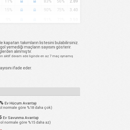
11%
83%
56%
2.89
15%
90%
75%
3.40
9%
91%
73%
3.50
5%
95%
64%
3.77
14%
76%
67%
3.33
e kapatan takımların listesini bulabilirsiniz.
 gol yemediği maçların sayısını gösterir.
32%
50%
32%
2.14
glerden alınmıştır.
için aktif devam ede liginde en az 7 maç oynamış
25%
75%
55%
2.95
yısını ifade eder.
22%
72%
33%
2.17
29%
76%
52%
2.86
32%
73%
50%
2.91
18%
77%
68%
3.82
8%
Ev Hücum Avantajı
gol normale göre %18 daha çok)
28%
89%
72%
4.11
5
Ev Savunma Avantajı
9%
100%
77%
3.82
ol normale göre %15 daha az)
18%
86%
73%
3.64