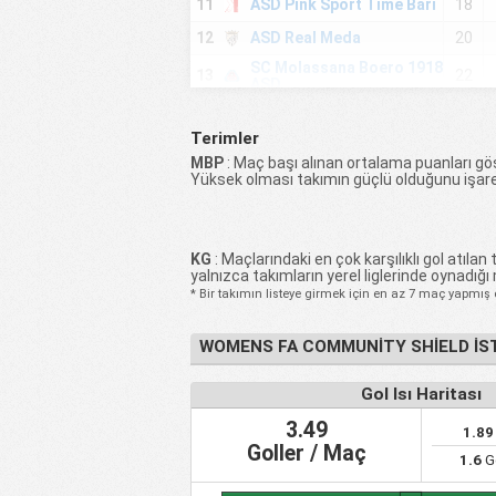
11
ASD Pink Sport Time Bari
18
12
ASD Real Meda
20
SC Molassana Boero 1918
13
22
ASD
14
ASD Femminile Alba
22
Terimler
15
Vittorio Veneto Kadınlar
21
MBP
: Maç başı alınan ortalama puanları gös
Yüksek olması takımın güçlü olduğunu işare
16
ASD Castelfranco CF
22
ASD Orobica Calcio
17
20
Bergamo Kadınlar
ASD Calcio Femminile
KG
: Maçlarındaki en çok karşılıklı gol atılan t
18
18
Aces
yalnızca takımların yerel liglerinde oynadığı
* Bir takımın listeye girmek için en az 7 maç yapmış 
19
CF Bocconi Milano 1999
21
ASD Cuneo Calcio
20
22
WOMENS FA COMMUNITY SHIELD İS
Femminile
21
A.C. Femminile Mestre
22
Gol Isı Haritası
ASD Foligno Calcio
22
18
Femminile
3.49
1.89
Goller / Maç
23
Gordige Calcio Ragazze
22
1.6
G
24
Atletico Oristano CF
22