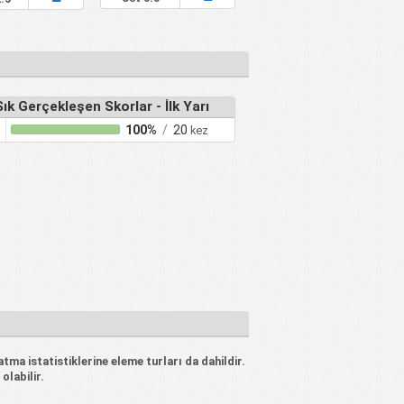
ık Gerçekleşen Skorlar - İlk Yarı
100%
/
20
kez
ma istatistiklerine eleme turları da dahildir.
olabilir.