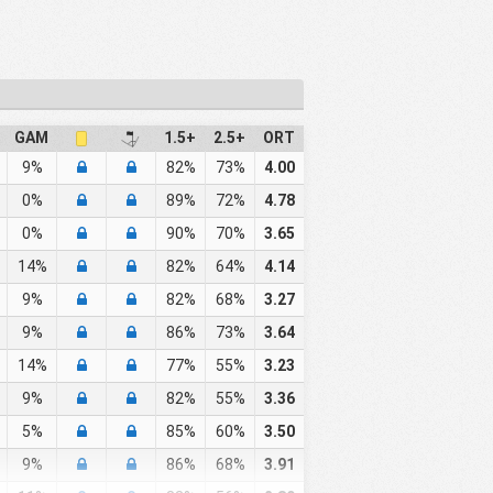
GAM
1.5+
2.5+
ORT
9%
82%
73%
4.00
0%
89%
72%
4.78
0%
90%
70%
3.65
14%
82%
64%
4.14
9%
82%
68%
3.27
9%
86%
73%
3.64
14%
77%
55%
3.23
9%
82%
55%
3.36
5%
85%
60%
3.50
9%
86%
68%
3.91