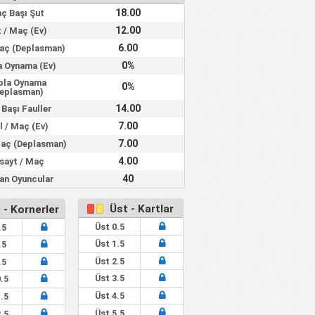
40%
85%
65%
3.30
18.00
ç Başı Şut
12.00
 / Maç (Ev)
52%
83%
52%
2.91
6.00
Maç (Deplasman)
50%
73%
55%
3.18
0%
a Oynama (Ev)
57%
87%
57%
3.13
pla Oynama
0%
eplasman)
64%
73%
64%
4.00
14.00
Başı Fauller
0%
100%
0%
2.00
7.00
l / Maç (Ev)
33%
94%
83%
5.67
7.00
Maç (Deplasman)
4.00
sayt / Maç
100%
100%
0%
2.00
40
lan Oyuncular
64%
100%
100%
6.23
Üst - Kartlar
 - Kornerler
Üst 0.5
.5
Üst 1.5
.5
Üst 2.5
.5
Üst 3.5
.5
Üst 4.5
.5
Üst 5.5
.5