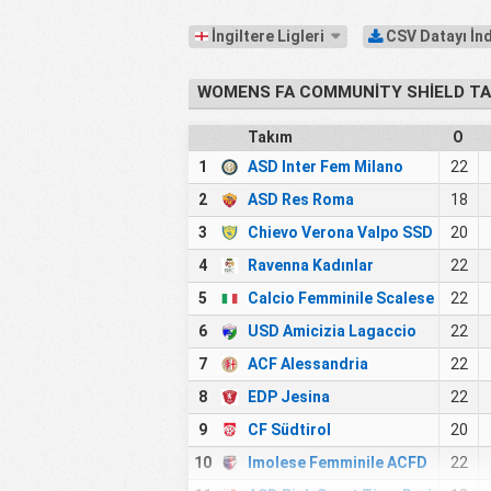
İngiltere Ligleri
CSV Datayı İn
WOMENS FA COMMUNITY SHIELD T
Takım
O
1
ASD Inter Fem Milano
22
2
ASD Res Roma
18
3
Chievo Verona Valpo SSD
20
4
Ravenna Kadınlar
22
5
Calcio Femminile Scalese
22
6
USD Amicizia Lagaccio
22
7
ACF Alessandria
22
8
EDP Jesina
22
9
CF Südtirol
20
10
Imolese Femminile ACFD
22