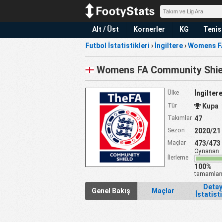
Alt / Üst
Kornerler
KG
Tenis
Futbol İstatistikleri
›
İngiltere
›
Womens F
Womens FA Community Shie
Ülke
İngilter
Tür
Kupa
Takımlar
47
Sezon
2020/21
Maçlar
473/473
Oynanan
İlerleme
100%
tamamlan
Detay
Genel Bakış
Maçlar
İstatist