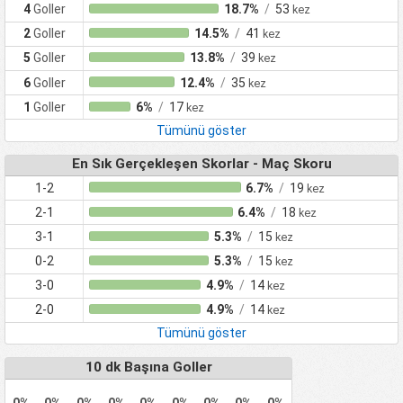
4
Goller
18.7%
/
53
kez
2
Goller
14.5%
/
41
kez
5
Goller
13.8%
/
39
kez
6
Goller
12.4%
/
35
kez
1
Goller
6%
/
17
kez
Tümünü göster
En Sık Gerçekleşen Skorlar - Maç Skoru
1-2
6.7%
/
19
kez
2-1
6.4%
/
18
kez
3-1
5.3%
/
15
kez
0-2
5.3%
/
15
kez
3-0
4.9%
/
14
kez
2-0
4.9%
/
14
kez
Tümünü göster
10 dk Başına Goller
0%
0%
0%
0%
0%
0%
0%
0%
0%