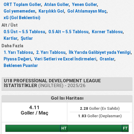
ORT Toplam Goller
,
Atılan Goller
,
Yenen Goller
,
Gol yememeden
,
Karşılıklı Gol
,
Gol Atılamayan Maç
,
xG (Gol Beklentisi)
Alt / Üst
0.5 Üst ~ 5.5 Tablosu
,
0.5 Alt ~ 5.5 Tablosu
,
Korner Tablosu
,
Kartlar
,
Şutlar
Daha Fazla
1. Yarı Tablosu
,
2. Yarı Tablosu
,
İlk Yarıda Galibiyet yada Yenilgi
,
Piyasa Değeri
,
Veri Setleri ve Excel İndirmeleri
,
Oranlar
,
Beklenen Puanlar
U18 PROFESSIONAL DEVELOPMENT LEAGUE
İSTATISTIKLER
(İNGILTERE) - 2025/26
Gol Isı Haritası
4.11
2.28
Goller (Ev Sahibi)
Goller / Maç
1.83
Goller (Deplasman)
HT
FT