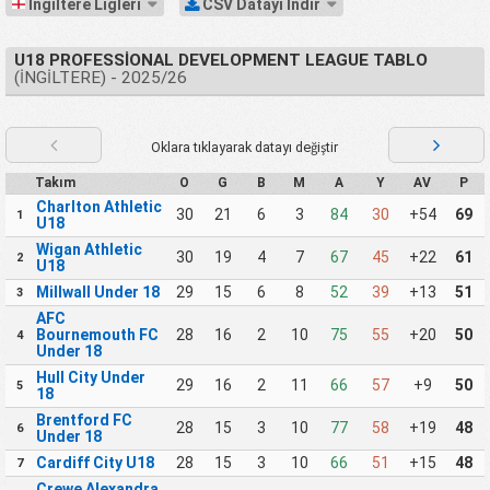
İngiltere Ligleri
CSV Datayı İndir
U18 PROFESSIONAL DEVELOPMENT LEAGUE TABLO
(İNGILTERE) - 2025/26
Oklara tıklayarak datayı değiştir
Takım
O
G
B
M
A
Y
AV
P
Charlton Athletic
30
21
6
3
84
30
+54
69
1
U18
Wigan Athletic
30
19
4
7
67
45
+22
61
2
U18
Millwall Under 18
29
15
6
8
52
39
+13
51
3
AFC
Bournemouth FC
28
16
2
10
75
55
+20
50
4
Under 18
Hull City Under
29
16
2
11
66
57
+9
50
5
18
Brentford FC
28
15
3
10
77
58
+19
48
6
Under 18
Cardiff City U18
28
15
3
10
66
51
+15
48
7
Crewe Alexandra