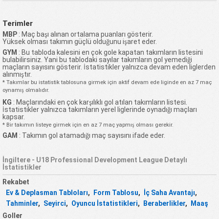
Terimler
MBP
: Maç başı alınan ortalama puanları gösterir.
Yüksek olması takımın güçlü olduğunu işaret eder.
GYM
: Bu tabloda kalesini en çok gole kapatan takımların listesini
bulabilirsiniz. Yani bu tablodaki sayılar takımların gol yemediği
maçların sayısını gösterir. İstatistikler yalnızca devam eden liglerden
alınmıştır.
* Takımlar bu istatistik tablosuna girmek için aktif devam ede liginde en az 7 maç
oynamış olmalıdır.
KG
: Maçlarındaki en çok karşılıklı gol atılan takımların listesi.
İstatistikler yalnızca takımların yerel liglerinde oynadığı maçları
kapsar.
* Bir takımın listeye girmek için en az 7 maç yapmış olması gerekir.
GAM
: Takımın gol atamadığı maç sayısını ifade eder.
İngiltere - U18 Professional Development League Detaylı
İstatistikler
Rekabet
Ev & Deplasman Tabloları
,
Form Tablosu
,
İç Saha Avantajı
,
Tahminler
,
Seyirci
,
Oyuncu İstatistikleri
,
Beraberlikler
,
Maaş
Goller