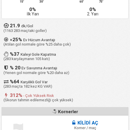
15'
30'
60'
75'
0%
0%
İlk Yarı
2. Yarı
21.9
dk/Gol
(1163 283 maçtaki goller)
25%
+
Ev Hücum Avantajı
(Atılan gol normale göre %25 daha çok)
%37
Kaleyi Gole Kapatma
(283 karşılaşmanın 105 katı)
% 20
Ev Savunma Avantajı
(Yenen gol normale göre %20 daha az)
%64
Karşılıklı Gol Var
(283 maçta 182 kez KG VAR)
312%
- Çok Yüksek Risk
(Skorun tahmin edilemezliği çok yüksek)
Kornerler
KİLİDİ AÇ
Korner / maç