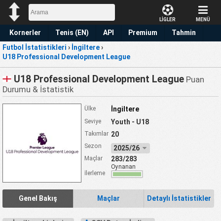
LİGLER
MENÜ
Kornerler
Tenis (EN)
API
Premium
Tahmin
Futbol İstatistikleri
›
İngiltere
›
U18 Professional Development League
U18 Professional Development League
Puan
Durumu & İstatistik
Ülke
İngiltere
Seviye
Youth - U18
Takımlar
20
Sezon
2025/26
Maçlar
283/283
Oynanan
İlerleme
Genel Bakış
Maçlar
Detaylı İstatistikler