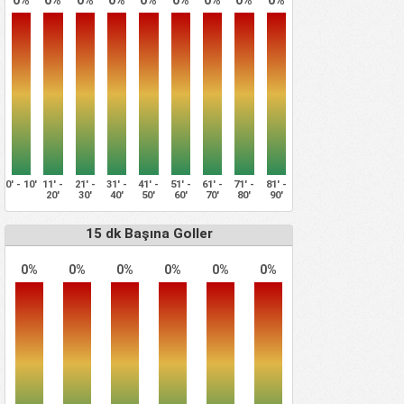
0' - 10'
11' -
21' -
31' -
41' -
51' -
61' -
71' -
81' -
20'
30'
40'
50'
60'
70'
80'
90'
15 dk Başına Goller
0%
0%
0%
0%
0%
0%