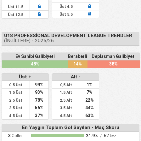
Üst 4.5
Üst 11.5
Üst 5.5
Üst 12.5
U18 PROFESSIONAL DEVELOPMENT LEAGUE TRENDLER
(İNGILTERE) - 2025/26
Ev Sahibi Galibiyeti
Beraberlik
Deplasman Galibiyeti
48%
14%
38%
Üst +
Alt -
99%
1%
0.5 Üst
0,5 Alt
93%
7%
1.5 Üst
1.5 Alt
78%
22%
2.5 Üst
2.5 Alt
56%
44%
3.5 Üst
3.5 Alt
37%
63%
4.5 Üst
4.5 Alt
En Yaygın Toplam Gol Sayıları - Maç Skoru
3
Goller
21.9%
/
62
kez