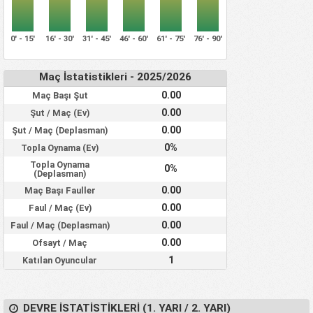
0' - 15'
16' - 30'
31' - 45'
46' - 60'
61' - 75'
76' - 90'
Maç İstatistikleri - 2025/2026
0.00
Maç Başı Şut
0.00
Şut / Maç (Ev)
0.00
Şut / Maç (Deplasman)
0%
Topla Oynama (Ev)
Topla Oynama
0%
(Deplasman)
0.00
Maç Başı Fauller
0.00
Faul / Maç (Ev)
0.00
Faul / Maç (Deplasman)
0.00
Ofsayt / Maç
1
Katılan Oyuncular
DEVRE İSTATISTIKLERI (1. YARI / 2. YARI)