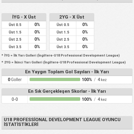
İYG - X Üst
2YG - X Üst
0%
0%
Üst 0.5
Üst 0.5
0%
0%
Üst 1.5
Üst 1.5
0%
0%
Üst 2.5
Üst 2.5
0%
0%
Üst 3.5
Üst 3.5
* İYG = İlk Yarı Golleri (İngiltere-U18 Professional Development League)
* 2YG = İkinci Yarı Golleri (İngiltere-U18 Professional Development League)
En Yaygın Toplam Gol Sayıları - İlk Yarı
0
Goller
100%
/
4
kez
En Sık Gerçekleşen Skorlar - İlk Yarı
0-0
100%
/
4
kez
U18 PROFESSIONAL DEVELOPMENT LEAGUE OYUNCU
İSTATISTIKLERI