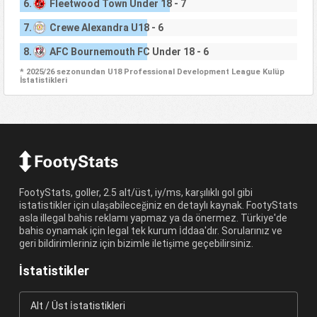
6.
Fleetwood Town Under 18 - 7
7.
Crewe Alexandra U18 - 6
8.
AFC Bournemouth FC Under 18 - 6
* 2025/26 sezonundan U18 Professional Development League Kulüp
İstatistikleri
FootyStats, goller, 2.5 alt/üst, iy/ms, karşılıklı gol gibi
istatistikler için ulaşabileceğiniz en detaylı kaynak. FootyStats
asla illegal bahis reklamı yapmaz ya da önermez. Türkiye'de
bahis oynamak için legal tek kurum İddaa'dır. Sorularınız ve
geri bildirimleriniz için bizimle iletişime geçebilirsiniz.
İstatistikler
Alt / Üst İstatistikleri