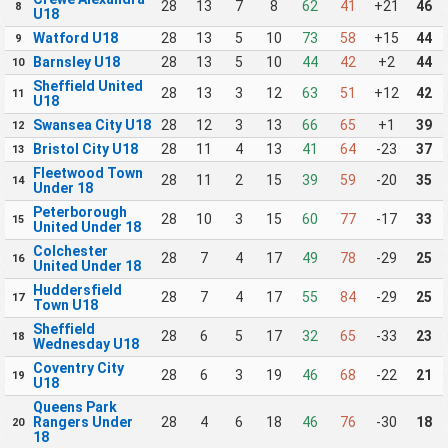
28
13
7
8
62
41
+21
46
8
U18
Watford U18
28
13
5
10
73
58
+15
44
9
Barnsley U18
28
13
5
10
44
42
+2
44
10
Sheffield United
28
13
3
12
63
51
+12
42
11
U18
Swansea City U18
28
12
3
13
66
65
+1
39
12
Bristol City U18
28
11
4
13
41
64
-23
37
13
Fleetwood Town
28
11
2
15
39
59
-20
35
14
Under 18
Peterborough
28
10
3
15
60
77
-17
33
15
United Under 18
Colchester
28
7
4
17
49
78
-29
25
16
United Under 18
Huddersfield
28
7
4
17
55
84
-29
25
17
Town U18
Sheffield
28
6
5
17
32
65
-33
23
18
Wednesday U18
Coventry City
28
6
3
19
46
68
-22
21
19
U18
Queens Park
Rangers Under
28
4
6
18
46
76
-30
18
20
18