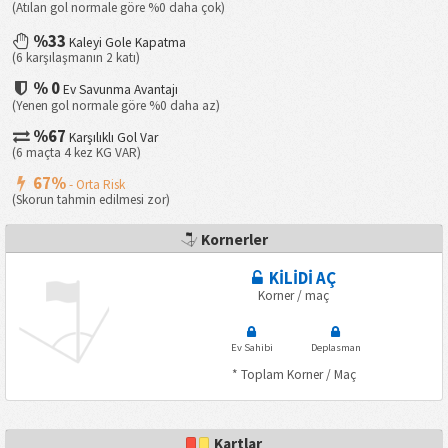
(Atılan gol normale göre %0 daha çok)
%33
Kaleyi Gole Kapatma
(6 karşılaşmanın 2 katı)
% 0
Ev Savunma Avantajı
(Yenen gol normale göre %0 daha az)
%67
Karşılıklı Gol Var
(6 maçta 4 kez KG VAR)
67%
- Orta Risk
(Skorun tahmin edilmesi zor)
Kornerler
KİLİDİ AÇ
Korner / maç
Ev Sahibi
Deplasman
* Toplam Korner / Maç
Kartlar