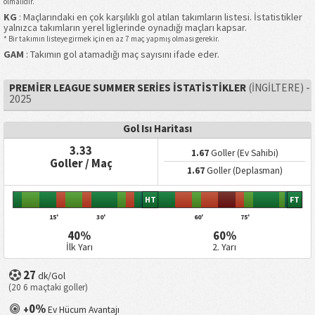
olmalıdır.
KG
: Maçlarındaki en çok karşılıklı gol atılan takımların listesi. İstatistikler
yalnızca takımların yerel liglerinde oynadığı maçları kapsar.
* Bir takımın listeye girmek için en az 7 maç yapmış olması gerekir.
GAM
: Takımın gol atamadığı maç sayısını ifade eder.
PREMIER LEAGUE SUMMER SERIES İSTATISTIKLER
(İNGILTERE) -
2025
Gol Isı Haritası
3.33
1.67
Goller (Ev Sahibi)
Goller / Maç
1.67
Goller (Deplasman)
HT
FT
15'
30'
60'
75'
40%
60%
İlk Yarı
2. Yarı
27
dk/Gol
(20 6 maçtaki goller)
0%
+
Ev Hücum Avantajı