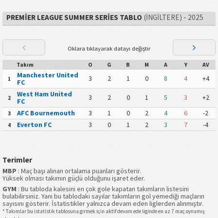
PREMIER LEAGUE SUMMER SERIES TABLO
(İNGILTERE) - 2025
Oklara tıklayarak datayı değiştir
Takım
O
G
B
M
A
Y
AV
Manchester United
3
2
1
0
8
4
+4
1
FC
West Ham United
3
2
0
1
5
3
+2
2
FC
AFC Bournemouth
3
1
0
2
4
6
-2
3
Everton FC
3
0
1
2
3
7
-4
4
Terimler
MBP
: Maç başı alınan ortalama puanları gösterir.
Yüksek olması takımın güçlü olduğunu işaret eder.
GYM
: Bu tabloda kalesini en çok gole kapatan takımların listesini
bulabilirsiniz. Yani bu tablodaki sayılar takımların gol yemediği maçların
sayısını gösterir. İstatistikler yalnızca devam eden liglerden alınmıştır.
* Takımlar bu istatistik tablosuna girmek için aktif devam ede liginde en az 7 maç oynamış