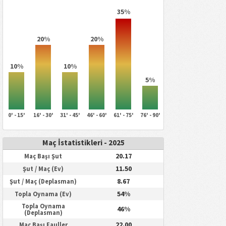
35%
20%
20%
10%
10%
5%
0' - 15'
16' - 30'
31' - 45'
46' - 60'
61' - 75'
76' - 90'
Maç İstatistikleri - 2025
20.17
Maç Başı Şut
11.50
Şut / Maç (Ev)
8.67
Şut / Maç (Deplasman)
54%
Topla Oynama (Ev)
Topla Oynama
46%
(Deplasman)
22.00
Maç Başı Fauller