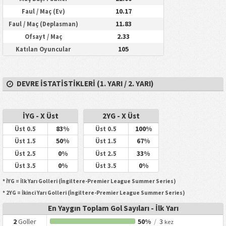
10.17
Faul / Maç (Ev)
11.83
Faul / Maç (Deplasman)
2.33
Ofsayt / Maç
105
Katılan Oyuncular
DEVRE İSTATISTIKLERI (1. YARI / 2. YARI)
İYG - X Üst
2YG - X Üst
83%
100%
Üst 0.5
Üst 0.5
50%
67%
Üst 1.5
Üst 1.5
0%
33%
Üst 2.5
Üst 2.5
0%
0%
Üst 3.5
Üst 3.5
* İYG = İlk Yarı Golleri (İngiltere-Premier League Summer Series)
* 2YG = İkinci Yarı Golleri (İngiltere-Premier League Summer Series)
En Yaygın Toplam Gol Sayıları - İlk Yarı
2
Goller
50%
/
3
kez