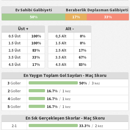
Ev Sahibi Galibiyeti
Beraberlik
Deplasman Galibiyeti
50%
17%
33%
Üst +
Alt -
100%
0%
0.5 Üst
0,5 Alt
100%
0%
1.5 Üst
1.5 Alt
83%
17%
2.5 Üst
2.5 Alt
33%
67%
3.5 Üst
3.5 Alt
17%
83%
4.5 Üst
4.5 Alt
En Yaygın Toplam Gol Sayıları - Maç Skoru
3
Goller
50%
/
3
kez
2
Goller
16.7%
/
1
kez
4
Goller
16.7%
/
1
kez
5
Goller
16.7%
/
1
kez
En Sık Gerçekleşen Skorlar - Maç Skoru
2-1
33.3%
/
2
kez