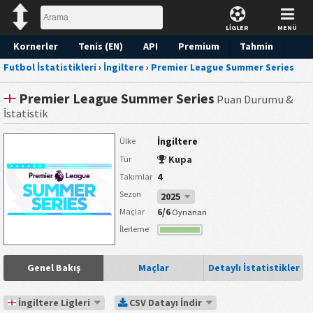
LİGLER
MENÜ
Kornerler
Tenis (EN)
API
Premium
Tahmin
Futbol İstatistikleri
›
İngiltere
›
Premier League Summer Series
Premier League Summer Series
Puan Durumu &
İstatistik
İngiltere
Ülke
Kupa
Tür
4
Takımlar
Sezon
2025
6/6
Maçlar
Oynanan
İlerleme
Genel Bakış
Maçlar
Detaylı İstatistikler
İngiltere Ligleri
CSV Datayı İndir