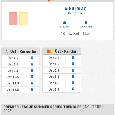
KİLİDİ AÇ
Kart / maç
Ev Sahibi
Deplasman
* Kırmızı Kart = 2 kart
Üst - Kartlar
Üst - Kornerler
Üst 0.5
Üst 7.5
Üst 1.5
Üst 8.5
Üst 2.5
Üst 9.5
Üst 3.5
Üst 10.5
Üst 4.5
Üst 11.5
Üst 5.5
Üst 12.5
PREMIER LEAGUE SUMMER SERIES TRENDLER
(İNGILTERE) -
2025