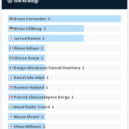
Gol Krallığı
Bruno Fernandes 3
Niclas Füllkrug 2
Jarrod Bowen 2
Iliman Ndiaye 1
Idrissa Gueye 1
Dango Aboubacar Faissal Ouattara 1
Daniel Adu-Adjei 1
Rasmus Højlund 1
Patrick Chinazaekpere Dorgu 1
Amad Diallo Traoré 1
Mason Mount 1
Ethan Williams 1