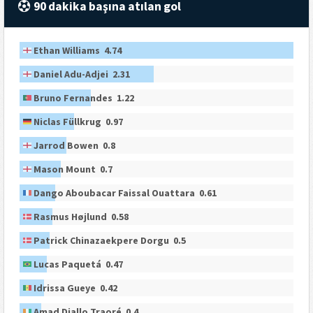
90 dakika başına atılan gol
Ethan Williams 4.74
Daniel Adu-Adjei 2.31
Bruno Fernandes 1.22
Niclas Füllkrug 0.97
Jarrod Bowen 0.8
Mason Mount 0.7
Dango Aboubacar Faissal Ouattara 0.61
Rasmus Højlund 0.58
Patrick Chinazaekpere Dorgu 0.5
Lucas Paquetá 0.47
Idrissa Gueye 0.42
Amad Diallo Traoré 0.4