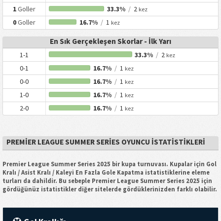
1
Goller
33.3%
/
2
kez
0
Goller
16.7%
/
1
kez
En Sık Gerçekleşen Skorlar - İlk Yarı
1-1
33.3%
/
2
kez
0-1
16.7%
/
1
kez
0-0
16.7%
/
1
kez
1-0
16.7%
/
1
kez
2-0
16.7%
/
1
kez
PREMIER LEAGUE SUMMER SERIES OYUNCU İSTATISTIKLERI
Premier League Summer Series 2025 bir kupa turnuvası. Kupalar için Gol
Kralı / Asist Kralı / Kaleyi En Fazla Gole Kapatma istatistiklerine eleme
turları da dahildir. Bu sebeple Premier League Summer Series 2025 için
gördüğünüz istatistikler diğer sitelerde gördüklerinizden farklı olabilir.