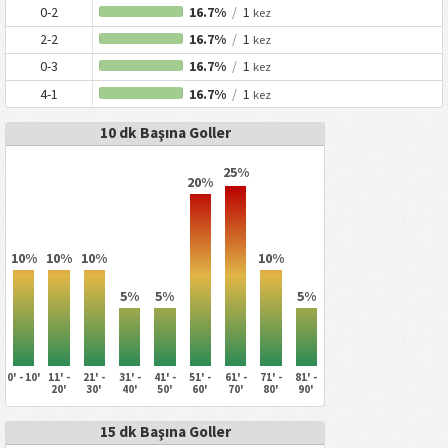
0-2
16.7%
/
1
kez
2-2
16.7%
/
1
kez
0-3
16.7%
/
1
kez
4-1
16.7%
/
1
kez
10 dk Başına Goller
25%
20%
10%
10%
10%
10%
5%
5%
5%
0' - 10'
11' -
21' -
31' -
41' -
51' -
61' -
71' -
81' -
20'
30'
40'
50'
60'
70'
80'
90'
15 dk Başına Goller