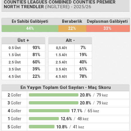
COUNTIES LEAGUES COMBINED COUNTIES PREMIER
NORTH TRENDLER
(İNGILTERE) - 2025/26
Ev Sahibi Galibiyeti
Beraberlik
Deplasman Galibiyeti
44%
22%
33%
Üst +
Alt -
93%
7%
0.5 Üst
0,5 Alt
81%
19%
1.5 Üst
1.5 Alt
60%
40%
2.5 Üst
2.5 Alt
39%
61%
3.5 Üst
3.5 Alt
22%
78%
4.5 Üst
4.5 Alt
En Yaygın Toplam Gol Sayıları - Maç Skoru
2
Goller
20.8%
/
79
kez
3
Goller
20.8%
/
79
kez
4
Goller
17.1%
/
65
kez
1
Goller
12.6%
/
48
kez
5
Goller
10.8%
/
41
kez