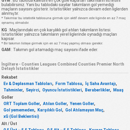
GYM
: Bu tabloda kalesini en çok gole kapatan takımların listesini
bulabilirsiniz. Yani bu tablodaki sayılar takımların gol yemediği
maçların sayısını gösterir. İstatistikler yalnızca devam eden liglerden
alınmıştır.
* Takımlar bu istatistik tablosuna girmek için aktif devam ede liginde en az 7 maç
oynamış olmalıdır.
KG
: Maçlarındaki en çok karşılıklı gol atılan takımların listesi.
İstatistikler yalnızca takımların yerel liglerinde oynadığı maçları
kapsar.
* Bir takımın listeye girmek için en az 7 maç yapmış olması gerekir.
GAM
: Takımın gol atamadığı maç sayısını ifade eder.
İngiltere - Counties Leagues Combined Counties Premier North
Detaylı İstatistikler
Rekabet
Ev & Deplasman Tabloları
,
Form Tablosu
,
İç Saha Avantajı
,
Tahminler
,
Seyirci
,
Oyuncu İstatistikleri
,
Beraberlikler
,
Maaş
Goller
ORT Toplam Goller
,
Atılan Goller
,
Yenen Goller
,
Gol yememeden
,
Karşılıklı Gol
,
Gol Atılamayan Maç
,
xG (Gol Beklentisi)
Alt / Üst
0.5 Üst ~ 5.5 Tablosu
,
0.5 Alt ~ 5.5 Tablosu
,
Korner Tablosu
,