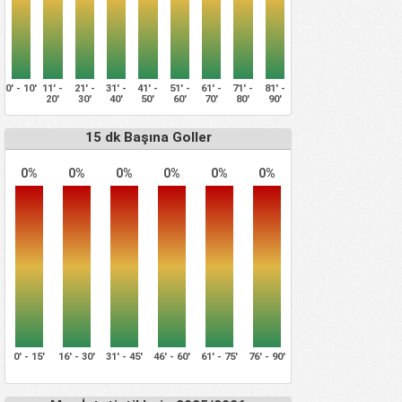
0' - 10'
11' -
21' -
31' -
41' -
51' -
61' -
71' -
81' -
20'
30'
40'
50'
60'
70'
80'
90'
15 dk Başına Goller
0%
0%
0%
0%
0%
0%
0' - 15'
16' - 30'
31' - 45'
46' - 60'
61' - 75'
76' - 90'