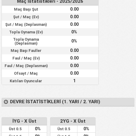
Maç İstatistikleri - 2025/2026
0.00
Maç Başı Şut
0.00
Şut / Maç (Ev)
0.00
Şut / Maç (Deplasman)
0%
Topla Oynama (Ev)
Topla Oynama
0%
(Deplasman)
0.00
Maç Başı Fauller
0.00
Faul / Maç (Ev)
0.00
Faul / Maç (Deplasman)
0.00
Ofsayt / Maç
1
Katılan Oyuncular
DEVRE İSTATISTIKLERI (1. YARI / 2. YARI)
İYG - X Üst
2YG - X Üst
0%
0%
Üst 0.5
Üst 0.5