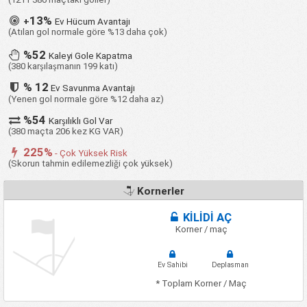
13%
+
Ev Hücum Avantajı
(Atılan gol normale göre %13 daha çok)
%52
Kaleyi Gole Kapatma
(380 karşılaşmanın 199 katı)
% 12
Ev Savunma Avantajı
(Yenen gol normale göre %12 daha az)
%54
Karşılıklı Gol Var
(380 maçta 206 kez KG VAR)
225%
- Çok Yüksek Risk
(Skorun tahmin edilemezliği çok yüksek)
Kornerler
KİLİDİ AÇ
Korner / maç
Ev Sahibi
Deplasman
* Toplam Korner / Maç