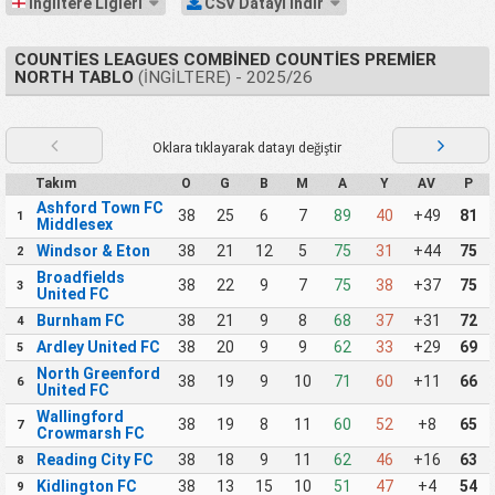
İngiltere Ligleri
CSV Datayı İndir
COUNTIES LEAGUES COMBINED COUNTIES PREMIER
NORTH TABLO
(İNGILTERE) - 2025/26
Oklara tıklayarak datayı değiştir
Takım
O
G
B
M
A
Y
AV
P
Ashford Town FC
38
25
6
7
89
40
+49
81
1
Middlesex
Windsor & Eton
38
21
12
5
75
31
+44
75
2
Broadfields
38
22
9
7
75
38
+37
75
3
United FC
Burnham FC
38
21
9
8
68
37
+31
72
4
Ardley United FC
38
20
9
9
62
33
+29
69
5
North Greenford
38
19
9
10
71
60
+11
66
6
United FC
Wallingford
38
19
8
11
60
52
+8
65
7
Crowmarsh FC
Reading City FC
38
18
9
11
62
46
+16
63
8
Kidlington FC
38
13
15
10
51
47
+4
54
9