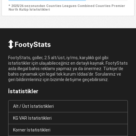
* 2025/26 sezonundan Counties Leagues Combined Counties Premier
North Kulüp İstatistikleri
FootyStats, goller, 2.5 alt/üst, iy/ms, karşılıklı gol gibi
istatistikler için ulaşabileceğiniz en detaylı kaynak. FootyStats
asla illegal bahis reklamı yapmaz ya da önermez. Türkiye'de
bahis oynamak için legal tek kurum İddaa'dır. Sorularınız ve
geri bildirimleriniz için bizimle iletişime geçebilirsiniz.
İstatistikler
Alt / Üst İstatistikleri
KG VAR İstatistikleri
Korner İstatistikleri