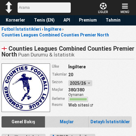
LİGLER
MENÜ
Kornerler
Tenis (EN)
API
Premium
Tahmin
Futbol İstatistikleri
›
İngiltere
›
Counties Leagues Combined Counties Premier North
Counties Leagues Combined Counties Premier
North
Puan Durumu & İstatistik
Ülke
İngiltere
Takımlar
20
Sezon
2025/26
Maçlar
380/380
Oynanan
İlerleme
Resmi
Web sitesi
Genel Bakış
Maçlar
Detaylı İstatistikler