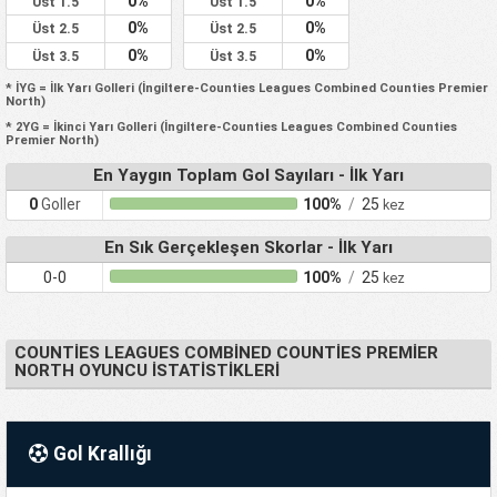
0%
0%
Üst 1.5
Üst 1.5
0%
0%
Üst 2.5
Üst 2.5
0%
0%
Üst 3.5
Üst 3.5
* İYG = İlk Yarı Golleri (İngiltere-Counties Leagues Combined Counties Premier
North)
* 2YG = İkinci Yarı Golleri (İngiltere-Counties Leagues Combined Counties
Premier North)
En Yaygın Toplam Gol Sayıları - İlk Yarı
0
Goller
100%
/
25
kez
En Sık Gerçekleşen Skorlar - İlk Yarı
0-0
100%
/
25
kez
COUNTIES LEAGUES COMBINED COUNTIES PREMIER
NORTH OYUNCU İSTATISTIKLERI
Gol Krallığı