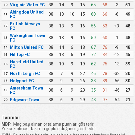
Virginia Water FC
38
14
9
15
65
68
-3
51
10
Abingdon United
38
13
10
15
60
66
-6
49
11
FC
British Airways
38
13
9
16
56
53
+3
48
12
FC
Wokingham Town
38
13
9
16
59
60
-1
48
13
FC
Milton United FC
38
14
6
18
67
76
-9
48
14
Hilltop FC
38
13
6
19
72
84
-12
45
15
Harefield United
38
10
9
19
62
75
-13
39
16
FC
North Leigh FC
38
7
9
22
46
78
-32
30
17
Holyport FC
38
9
3
26
33
89
-56
30
18
Amersham Town
38
6
9
23
35
81
-46
27
19
FC
Edgware Town
38
6
3
29
43
97
-54
21
20
Terimler
MBP
: Maç başı alınan ortalama puanları gösterir.
Yüksek olması takımın güçlü olduğunu işaret eder.