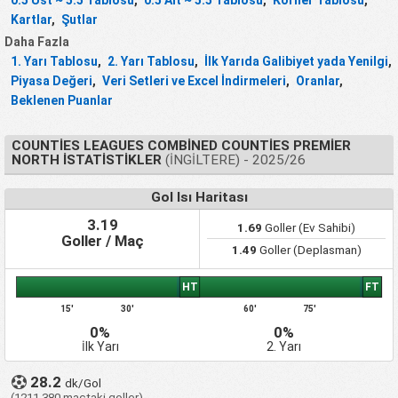
Kartlar
,
Şutlar
Daha Fazla
1. Yarı Tablosu
,
2. Yarı Tablosu
,
İlk Yarıda Galibiyet yada Yenilgi
,
Piyasa Değeri
,
Veri Setleri ve Excel İndirmeleri
,
Oranlar
,
Beklenen Puanlar
COUNTIES LEAGUES COMBINED COUNTIES PREMIER
NORTH İSTATISTIKLER
(İNGILTERE) - 2025/26
Gol Isı Haritası
3.19
1.69
Goller (Ev Sahibi)
Goller / Maç
1.49
Goller (Deplasman)
HT
FT
15'
30'
60'
75'
0%
0%
İlk Yarı
2. Yarı
28.2
dk/Gol
(1211 380 maçtaki goller)