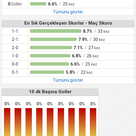
0
Goller
6.6%
/
25
kez
Tümünü göster
En Sık Gerçekleşen Skorlar - Maç Skoru
1-1
8.7%
/
33
kez
2-1
7.9%
/
30
kez
2-0
7.1%
/
27
kez
1-0
6.8%
/
26
kez
0-0
6.6%
/
25
kez
0-1
5.8%
/
22
kez
Tümünü göster
10 dk Başına Goller
0%
0%
0%
0%
0%
0%
0%
0%
0%