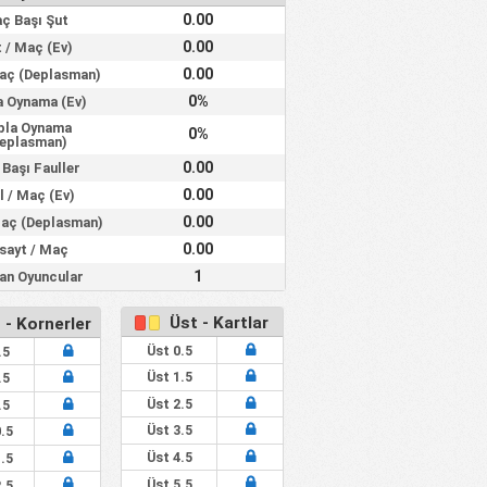
0.00
ç Başı Şut
0.00
 / Maç (Ev)
0.00
Maç (Deplasman)
0%
a Oynama (Ev)
pla Oynama
0%
eplasman)
0.00
Başı Fauller
0.00
l / Maç (Ev)
0.00
Maç (Deplasman)
0.00
sayt / Maç
1
lan Oyuncular
Üst - Kartlar
 - Kornerler
Üst 0.5
.5
Üst 1.5
.5
Üst 2.5
.5
Üst 3.5
.5
Üst 4.5
.5
Üst 5.5
.5