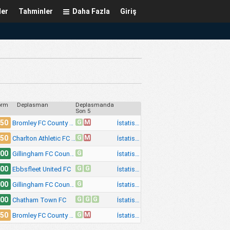
ler
Tahminler
Daha Fazla
Giriş
orm
Deplasman
Deplasmanda
Son 5
G
M
.50
İstatistik
Bromley FC County Cup
G
M
.50
İstatistik
Charlton Athletic FC County Cup
G
.00
İstatistik
Gillingham FC County Cup
G
G
.00
İstatistik
Ebbsfleet United FC
G
.00
İstatistik
Gillingham FC County Cup
G
G
G
.00
İstatistik
Chatham Town FC
G
M
.50
İstatistik
Bromley FC County Cup