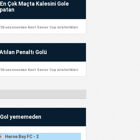
En Çok Maçta Kalesini Gole
patan
/26 sezonundan Kent Senior Cup istatistikleri
Atılan Penaltı Golü
/26 sezonundan Kent Senior Cup istatistikleri
Gol yememeden
Herne Bay FC - 2