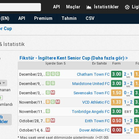
API
Maçlar
İstatistikler
Lig
 (EN)
API
Premium
Tahmin
CSV
or Cup
 İstatistik
Fikstür - İngiltere Kent Senior Cup (Daha fazla gör)
e
İçerde Son 5
Ev Sahibi
Form
F
G
G
G
3.00
2 - 1
1
Chatham Town FC
December/23, 7:00pm
MS
26
G
G
3.00
3 - 2
1
Maidstone United FC
December/9, 7:45pm
MS
nanan
G
M
1.50
0 - 2
3
Sevenoaks Town FC
December/3, 7:45pm
MS
B
G
M
1.33
1 - 2
3
VCD Athletic FC
November/11, 7:45pm
mlandı
MS
G
3.00
3
Tonbridge Angels FC
November/11, 12:00am
ERT
lı
B
M
0.50
1 - 3
3
Erith Town FC
October/28, 7:45pm
ikler
MS
M
0.00
5 - 7
1
Dover Athletic FC
October/14, 6:45pm
MS
* Maç saati yerel saat diliminizde gösterilmiştir. (
+01:00
)