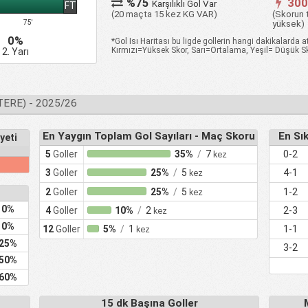
%75
30
Karşılıklı Gol Var
FT
(20 maçta 15 kez KG VAR)
(Skorun 
yüksek)
75'
0%
*Gol Isı Haritası bu ligde gollerin hangi dakikalarda at
Kırmızı=Yüksek Skor, Sarı=Ortalama, Yeşil= Düşük S
2. Yarı
TERE) - 2025/26
En Yaygın Toplam Gol Sayıları - Maç Skoru
En Sı
yeti
5
Goller
35%
/
7
0-2
kez
3
Goller
25%
/
5
4-1
kez
2
Goller
25%
/
5
1-2
kez
0%
4
Goller
10%
/
2
2-3
kez
0%
12
Goller
5%
/
1
1-1
kez
25%
3-2
50%
60%
15 dk Başına Goller