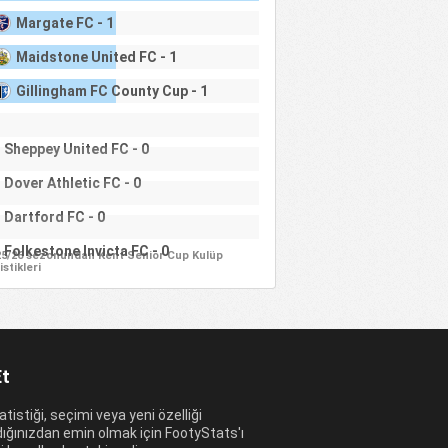
Margate FC - 1
Maidstone United FC - 1
Gillingham FC County Cup - 1
Sheppey United FC - 0
Dover Athletic FC - 0
Dartford FC - 0
Folkestone Invicta FC - 0
25/26 sezonundan Kent Senior Cup Kulüp
istikleri
Et
tatistiği, seçimi veya yeni özelliği
ığınızdan emin olmak için FootyStats'ı