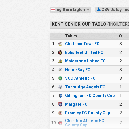
İngiltere Ligleri
CSV Datayı İn
KENT SENIOR CUP TABLO
(İNGILTERE
Takım
O
1
Chatham Town FC
3
2
Ebbsfleet United FC
2
3
Maidstone United FC
2
4
Herne Bay FC
3
5
VCD Athletic FC
3
6
Tonbridge Angels FC
1
7
Gillingham FC County Cup
1
8
Margate FC
2
9
Bromley FC County Cup
2
Charlton Athletic FC
10
2
County Cup