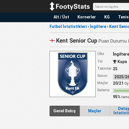
Alt / Üst
Kornerler
KG
Tenis
Futbol İstatistikleri
›
İngiltere
›
Kent Seni
Kent Senior Cup
Puan Durumu &
Ülke
İngilter
Tür
Kupa
Takımlar
25
Sezon
2025/
Maçlar
20/21
Oy
İlerleme
95%
tama
Detay
Genel Bakış
Maçlar
İstatist