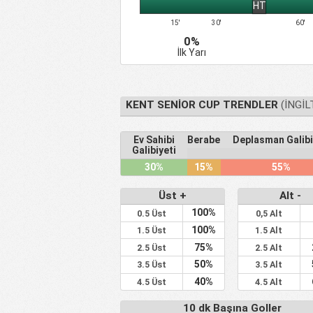
HT
15'
30'
60'
0%
İlk Yarı
KENT SENIOR CUP TRENDLER
(İNGIL
Ev Sahibi
Beraberlik
Deplasman Galibi
Galibiyeti
30%
15%
55%
Üst +
Alt -
100%
0.5 Üst
0,5 Alt
100%
1.5 Üst
1.5 Alt
75%
2.5 Üst
2.5 Alt
50%
3.5 Üst
3.5 Alt
40%
4.5 Üst
4.5 Alt
10 dk Başına Goller