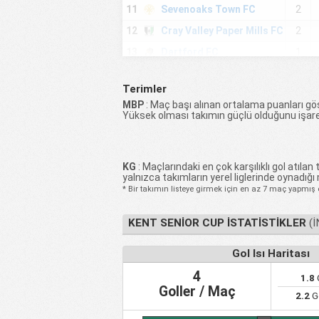
11
Sevenoaks Town FC
2
12
Cray Valley Paper Mills FC
2
13
Dartford FC
1
14
Folkestone Invicta FC
1
Terimler
15
Deal Town FC
1
MBP
: Maç başı alınan ortalama puanları gös
Yüksek olması takımın güçlü olduğunu işare
16
Erith Town FC
2
17
Sittingbourne FC
2
18
Faversham Town FC
1
KG
: Maçlarındaki en çok karşılıklı gol atılan t
yalnızca takımların yerel liglerinde oynadığı
19
Ashford United
1
* Bir takımın listeye girmek için en az 7 maç yapmış 
20
Welling United FC
1
KENT SENIOR CUP İSTATISTIKLER
(İ
21
Cray Wanderers FC
1
22
Ramsgate FC
1
Gol Isı Haritası
23
Dover Athletic FC
1
4
1.8
G
24
Sheppey United FC
1
Goller / Maç
2.2
G
25
Beckenham Town FC
1