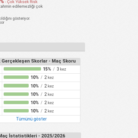
0%
- Çok Yüksek Risk
tahmin edilemezliği çok
ıldığını gösteriyor.
kor
k Gerçekleşen Skorlar - Maç Skoru
15%
/
3
kez
10%
/
2
kez
10%
/
2
kez
10%
/
2
kez
10%
/
2
kez
10%
/
2
kez
Tümünü göster
Maç İstatistikleri - 2025/2026