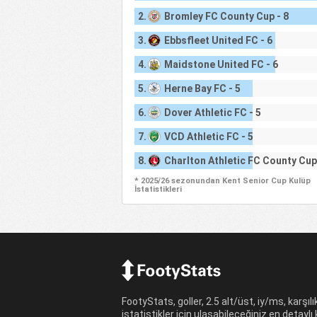
2.
Bromley FC County Cup - 8
3.
Ebbsfleet United FC - 6
4.
Maidstone United FC - 6
5.
Herne Bay FC - 5
6.
Dover Athletic FC - 5
7.
VCD Athletic FC - 5
8.
Charlton Athletic FC County Cup 
* 2025/26 sezonundan Kent Senior Cup Kulüp
İstatistikleri
FootyStats, goller, 2.5 alt/üst, iy/ms, karşılıkl
istatistikler için ulaşabileceğiniz en detaylı