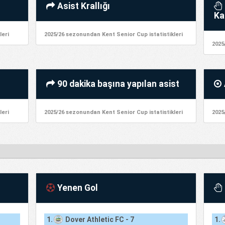
Asist Krallığı
Ka
leri
2025/26 sezonundan Kent Senior Cup istatistikleri
2025
90 dakika başına yapılan asist
leri
2025/26 sezonundan Kent Senior Cup istatistikleri
2025
Yenen Gol
1.
Dover Athletic FC - 7
1.