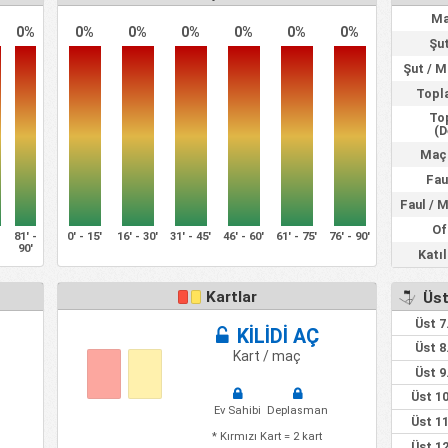
Ma
0%
0%
0%
0%
0%
0%
0%
Şut
Şut / 
Topl
To
(D
Maç 
Fau
Faul / 
Of
-
81' -
0' - 15'
16' - 30'
31' - 45'
46' - 60'
61' - 75'
76' - 90'
90'
Katı
Kartlar
Üst
Üst 7
KİLİDİ AÇ
Üst 8
Kart / maç
Üst 9
Üst 10
Ev Sahibi
Deplasman
Üst 11
* Kırmızı Kart = 2 kart
Üst 12