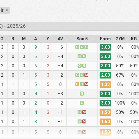
dir
) - 2025/26
G
B
M
A
Y
AV
Son 5
Form
GYM
KG
3.00
3
0
0
9
3
+6
G
G
G
0%
100
3.00
2
0
0
6
2
+4
G
G
0%
100
3.00
2
0
0
6
2
+4
G
G
50%
50
%
2.00
2
0
1
5
3
+2
G
G
M
67%
0
%
1.33
1
1
1
5
5
0
B
G
M
0%
100
3.00
1
0
0
4
1
+3
G
0%
100
3.00
1
0
0
2
0
+2
G
100%
0
%
1.50
1
0
1
4
3
+1
G
M
50%
50
%
1.50
1
0
1
8
7
+1
G
M
0%
100
1.50
1
0
1
5
5
0
0%
100
G
M