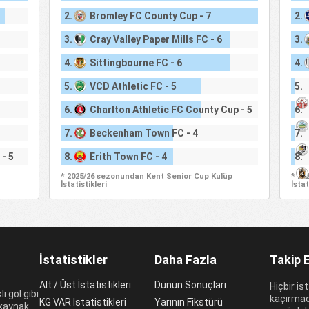
2.
Bromley FC County Cup - 7
2.
3.
Cray Valley Paper Mills FC - 6
3.
4.
Sittingbourne FC - 6
4.
5.
VCD Athletic FC - 5
5.
6.
Charlton Athletic FC County Cup - 5
6.
7.
Beckenham Town FC - 4
7.
- 5
8.
Erith Town FC - 4
8.
* 2025/26 sezonundan Kent Senior Cup Kulüp
* 20
İstatistikleri
İstat
İstatistikler
Daha Fazla
Takip 
Alt / Üst İstatistikleri
Dünün Sonuçları
Hiçbir is
ı gol gibi
kaçırmad
KG VAR İstatistikleri
Yarının Fikstürü
 kaynak.