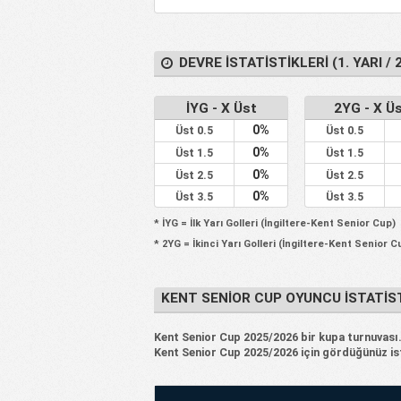
DEVRE İSTATISTIKLERI (1. YARI / 2
İYG - X Üst
2YG - X Ü
0%
Üst 0.5
Üst 0.5
0%
Üst 1.5
Üst 1.5
0%
Üst 2.5
Üst 2.5
0%
Üst 3.5
Üst 3.5
* İYG = İlk Yarı Golleri (İngiltere-Kent Senior Cup)
* 2YG = İkinci Yarı Golleri (İngiltere-Kent Senior C
KENT SENIOR CUP OYUNCU İSTATIST
Kent Senior Cup 2025/2026 bir kupa turnuvası. K
Kent Senior Cup 2025/2026 için gördüğünüz ista