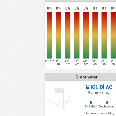
0%
0%
0%
0%
0%
0%
0%
0%
0' - 10'
11' -
21' -
31' -
41' -
51' -
61' -
71' 
20'
30'
40'
50'
60'
70'
80'
Kornerler
KİLİDİ AÇ
Korner / maç
Ev Sahibi
Deplasman
* Toplam Korner / Maç