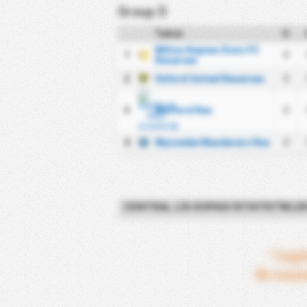
Group D
Takım
O
Milton Keynes Dons FC
1
0
Reserves
2
Oxford United Reserves
0
3
Watford Res
0
4
Wycombe Wanderers Res
0
CENTRAL LIG KUPASI İSTATISTIKLE
* İngi
İlk maçl