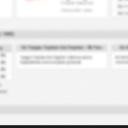
Ev Sahibi
Deplasman
Üst 11
* Kırmızı Kart = 2 kart
Üst 12
. YARI)
En Yaygın Toplam Gol Sayıları - İlk Yarı
En S
st
0%
Yaygın Toplam Gol Sayıları tablosu sezon
En Sık
başladıktan sonra erişime açılacak.
sonra k
0%
0%
0%
)
pası)