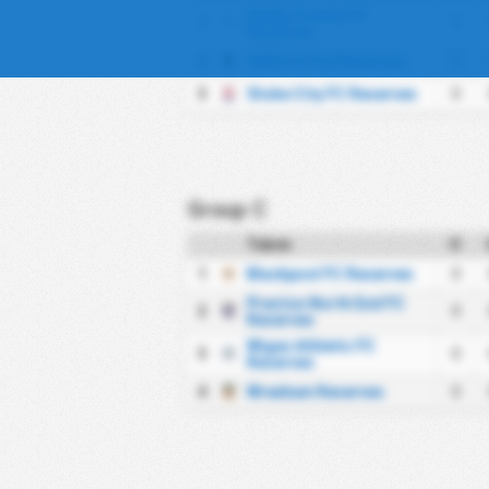
Derby County FC
1
0
Reserves
2
Salford City Reserves
0
3
Stoke City FC Reserves
0
Group C
Takım
O
1
Blackpool FC Reserves
0
Preston North End FC
2
0
Reserves
Wigan Athletic FC
3
0
Reserves
4
Wrexham Reserves
0