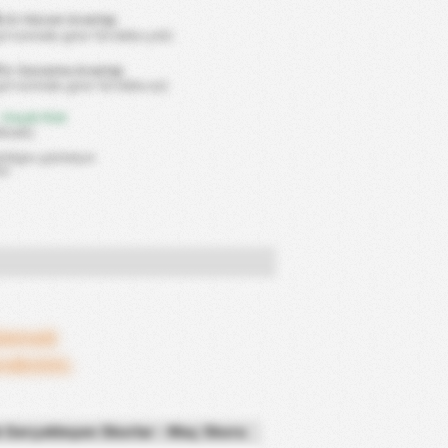
%
Ev Hücum Avantajı
gol normale göre %0 daha çok)
Ev Savunma Avantajı
ol normale göre %0 daha az)
 Düşük Risk
krarlı)
ıldığını gösteriyor.
or
şlamadı
ceksiniz.
k Gerçekleşen Skorlar - Maç Skoru