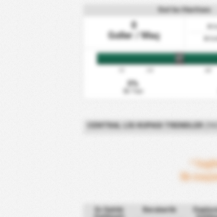
Gol Isı Haritası
0
0
Go
Goller / Maç
0
Go
HT
15'
30'
60'
0%
İlk Yarı
CENTRAL LIG KUPASI TRENDLER
(İN
* İngi
İlk maçl
Ev Sahibi
Beraberlik
Depla