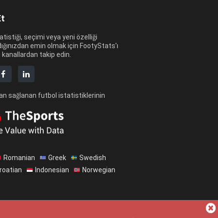
Et
atistiği, seçimi veya yeni özelliği
ığınızdan emin olmak için FootyStats'ı
 kanallardan takip edin.
n sağlanan futbol istatistiklerinin
Romanian
Greek
Swedish
roatian
Indonesian
Norwegian
Hakkımızda
Yardım
Gizlilik Sözleşmesi