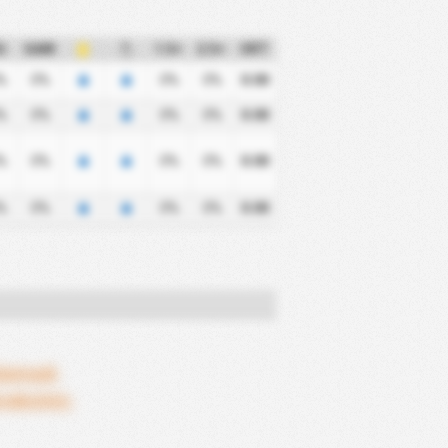
G
GAM
1.5+
2.5+
ORT
%
0%
0%
0%
0.00
%
0%
0%
0%
0.00
%
0%
0%
0%
0.00
%
0%
0%
0%
0.00
şlamadı
ceksiniz.