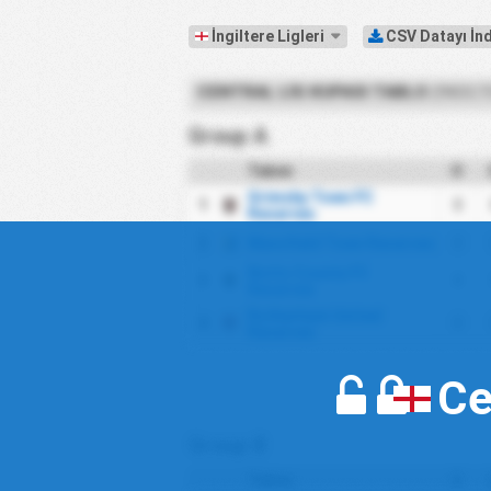
İngiltere Ligleri
CSV Datayı İn
CENTRAL LIG KUPASI TABLO
(İNGILT
Group A
Takım
O
Grimsby Town FC
1
0
Reserves
2
Mansfield Town Reserves
0
Notts County FC
3
0
Reserves
Rotherham United
4
0
Reserves
Ce
Group B
Takım
O