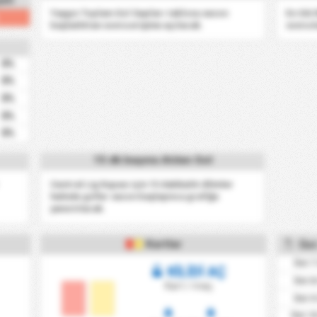
yeti
Yaygın Toplam Gol Sayıları tablosu sezon
En Sık
başladıktan sonra erişime açılacak.
sonra k
0%
0%
0%
0%
0%
15 dk başına Atılan Gol
Central Lig Kupası için 15 dakikalık dilimler
halinde goller sezon başlayınca grafiğe
yansıtılacak.
Kartlar
Üst
Üst 7
KİLİDİ AÇ
Üst 8
Kart / maç
Üst 9
Üst 10