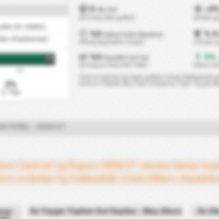
0
0
dk/Gol
+
(0 0 maçtaki goller)
(Atılan 
ller (Ev Sahibi)
%0
% 0
Kaleyi Gole Kapatma
ller (Deplasman)
(0 karşılaşmanın 0 katı)
(Yenen g
%0
0%
Karşılıklı Gol Var
-
FT
(0 maçta 0 kez KG VAR)
(Skor isti
75'
*Gol Isı Haritası bu ligde gollerin hangi dakikalarda at
0%
Kırmızı=Yüksek Skor, Sarı=Ortalama, Yeşil= Düşük Sk
2. Yarı
GILTERE) - 2026/27
ltere Central Lig Kupası 2026/27 sezonu henüz ba
arın ardından lig hakkındaki istatistiklere ulaşabile
En Yaygın Toplam Gol Sayıları - Maç Skoru
En Sı
sman