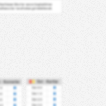
 Rastlanan Skorlar sezon başladıktan
ullanıcılar tarafından görülebilecek.
Üst - Kartlar
 - Kornerler
Üst 0.5
.5
Üst 1.5
.5
Üst 2.5
.5
Üst 3.5
.5