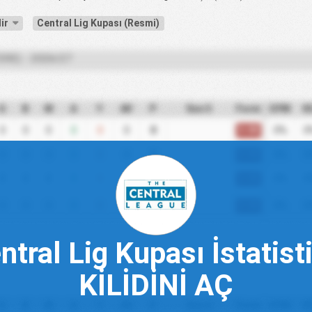
dir
Central Lig Kupası (Resmi)
ERE) - 2026/27
G
B
M
A
Y
AV
P
Son 5
Form
GYM
K
0.00
0
0
0
0
0
0
0
0%
0
0.00
0
0
0
0
0
0
0
0%
0
0.00
0
0
0
0
0
0
0
0%
0
0.00
0
0
0
0
0
0
0
0%
0
ntral Lig Kupası İstatisti
KİLİDİNİ AÇ
G
B
M
A
Y
AV
P
Son 5
Form
GYM
K