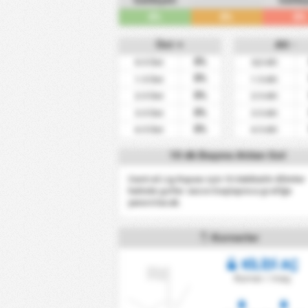
Galibiyeti
Galibi
0%
0%
0%
Üst +
Alt -
0%
0.5 Üst
0,5 Alt
0%
1.5 Üst
1.5 Alt
0%
2.5 Üst
2.5 Alt
0%
3.5 Üst
3.5 Alt
0%
4.5 Üst
4.5 Alt
10 dk Başına Atılan Gol
Central Lig Kupası için 10 dakikalık dilimler
halinde goller sezon başlayınca grafiğe
yansıtılacak.
Kornerler
KİLİDİ AÇ
Korner / maç