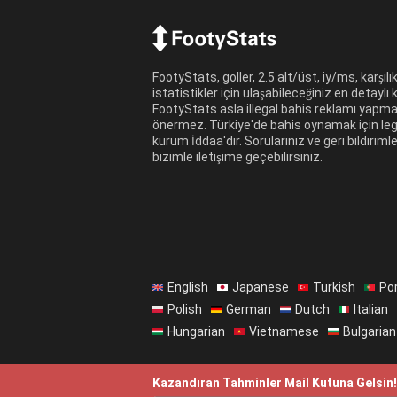
FootyStats, goller, 2.5 alt/üst, iy/ms, karşılıkl
istatistikler için ulaşabileceğiniz en detaylı
FootyStats asla illegal bahis reklamı yapm
önermez. Türkiye'de bahis oynamak için leg
kurum İddaa'dır. Sorularınız ve geri bildirimle
bizimle iletişime geçebilirsiniz.
English
Japanese
Turkish
Po
Polish
German
Dutch
Italian
Hungarian
Vietnamese
Bulgarian
Kazandıran Tahminler Mail Kutuna Gelsin!
©
FootyStats
- Futbola Olan Tutkuyla Yapıl