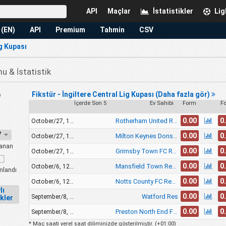
API
Maçlar
İstatistikler
Lig
 (EN)
API
Premium
Tahmin
CSV
g Kupası
 & İstatistik
Fikstür - İngiltere Central Lig Kupası (Daha fazla gör)
e
İçerde Son 5
Ev Sahibi
Form
F
0.00
0
Rotherham United Reserves
October/27, 1:00pm
27
0.00
0
Milton Keynes Dons FC Reserves
October/27, 1:00pm
anan
0.00
0
Grimsby Town FC Reserves
October/27, 1:00pm
0.00
0
Mansfield Town Reserves
October/6, 12:00pm
landı
0.00
0
Notts County FC Reserves
October/6, 12:00pm
lı
0.00
0
Watford Res
September/8, 12:00pm
ikler
0.00
0
Preston North End FC Reserves
September/8, 12:00pm
* Maç saati yerel saat diliminizde gösterilmiştir. (
+01:00
)