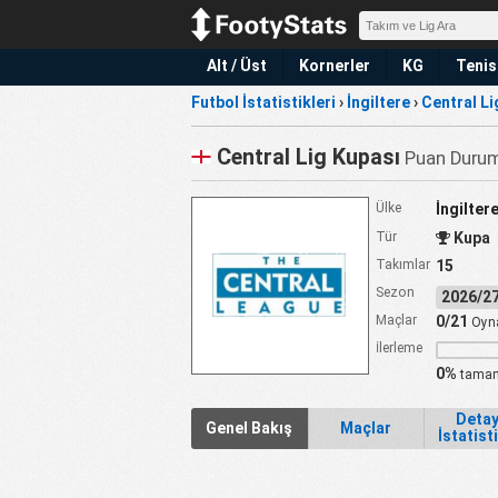
Alt / Üst
Kornerler
KG
Tenis
Futbol İstatistikleri
›
İngiltere
›
Central Li
Central Lig Kupası
Puan Durumu
Ülke
İngilter
Tür
Kupa
Takımlar
15
Sezon
2026/
Maçlar
0/21
Oyn
İlerleme
0%
tamam
Detay
Genel Bakış
Maçlar
İstatist