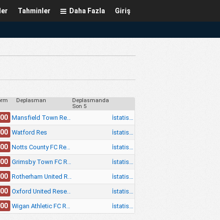
ler
Tahminler
Daha Fazla
Giriş
orm
Deplasman
Deplasmanda
Son 5
.00
İstatistik
Mansfield Town Reserves
.00
İstatistik
Watford Res
.00
İstatistik
Notts County FC Reserves
.00
İstatistik
Grimsby Town FC Reserves
.00
İstatistik
Rotherham United Reserves
.00
İstatistik
Oxford United Reserves
.00
İstatistik
Wigan Athletic FC Reserves