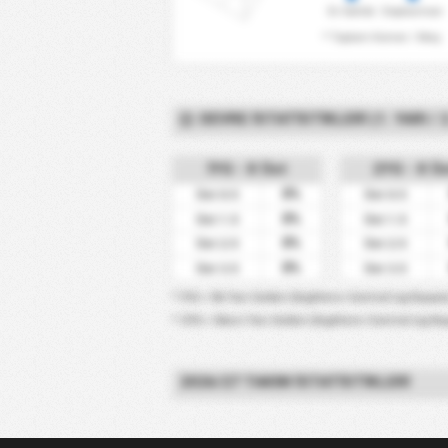
Ev Sahibi
Deplasman
* Toplam Korner / Maç
DEVRE İSTATISTIKLERI (1. YARI / 2
İYG - X Üst
2YG - X Ü
0%
Üst 0.5
Üst 0.5
0%
Üst 1.5
Üst 1.5
0%
Üst 2.5
Üst 2.5
0%
Üst 3.5
Üst 3.5
* İYG = İlk Yarı Golleri (İngiltere-Central Lig Kupası
* 2YG = İkinci Yarı Golleri (İngiltere-Central Lig Ku
2026/27 TAKIM İSTATISTIKLERI