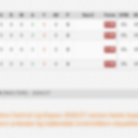
G
B
M
A
Y
AV
P
Son 5
Form
GYM
K
0.00
0
0
0
0
0
0
0
0%
0
0.00
0
0
0
0
0
0
0
0%
0
0.00
0
0
0
0
0
0
0
0%
0
0.00
0
0
0
0
0
0
0
0%
0
R
(İNGILTERE) - 2026/27
ltere Central Lig Kupası 2026/27 sezonu henüz ba
arın ardından lig hakkındaki istatistiklere ulaşabile