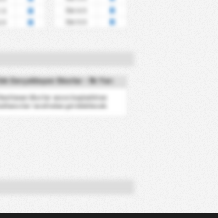
Üst 4.5
.5
Üst 5.5
.5
ık Gerçekleşen Skorlar - İlk Yarı
 Rastlanan Skorlar sezon başladıktan
ullanıcılar tarafından görülebilecek.