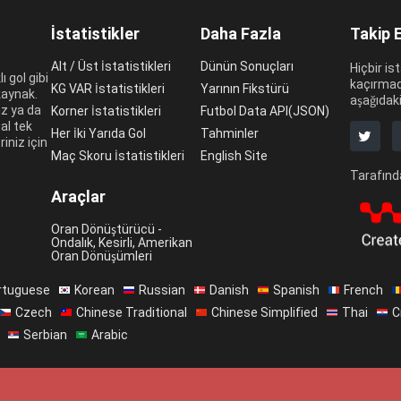
İstatistikler
Daha Fazla
Takip 
Alt / Üst İstatistikleri
Dünün Sonuçları
Hiçbir ist
ı gol gibi
kaçırmad
KG VAR İstatistikleri
Yarının Fikstürü
 kaynak.
aşağıdaki
az ya da
Korner İstatistikleri
Futbol Data API(JSON)
al tek
Her İki Yarıda Gol
Tahminler
riniz için
Maç Skoru İstatistikleri
English Site
Tarafında
Araçlar
Oran Dönüştürücü -
Ondalık, Kesirli, Amerikan
Oran Dönüşümleri
rtuguese
Korean
Russian
Danish
Spanish
French
Czech
Chinese Traditional
Chinese Simplified
Thai
C
Serbian
Arabic
dı
İletişim