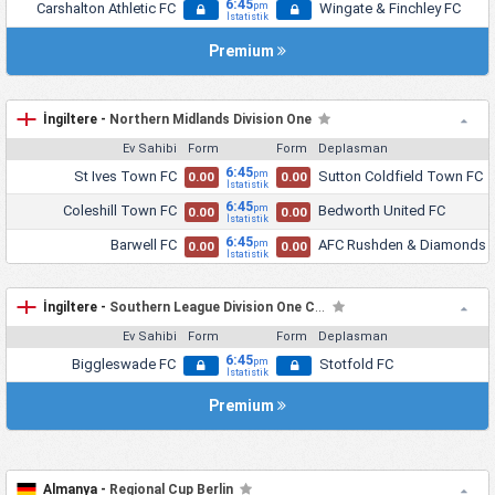
6:45
Carshalton Athletic FC
Wingate & Finchley FC
pm
İstatistik
Premium
İngiltere -
Northern Midlands Division One
Ev Sahibi
Form
Form
Deplasman
6:45
St Ives Town FC
Sutton Coldfield Town FC
pm
0.00
0.00
İstatistik
6:45
Coleshill Town FC
Bedworth United FC
pm
0.00
0.00
İstatistik
6:45
Barwell FC
AFC Rushden & Diamonds
pm
0.00
0.00
İstatistik
İngiltere -
Southern League Division One Central
Ev Sahibi
Form
Form
Deplasman
6:45
Biggleswade FC
Stotfold FC
pm
İstatistik
Premium
Almanya -
Regional Cup Berlin