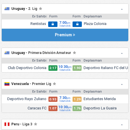
Uruguay -
2. Lig
Ev Sahibi
Form
Form
Deplasman
7:00
Rentistas
Plaza Colonia
pm
İstatistik
Premium
Uruguay -
Primera División Amateur
Ev Sahibi
Form
Form
Deplasman
10:30
Club Deportivo Colonia
Deportivo Italiano FC del U
pm
2.17
1.90
İstatistik
Venezuela -
Premier Lig
Ev Sahibi
Form
Form
Deplasman
7:30
Deportivo Rayo Zuliano
Estudiantes Merida
pm
0.93
1.29
İstatistik
10:30
Caracas FC
Deportivo La Guaira
pm
1.07
1.76
İstatistik
Peru -
Liga 3