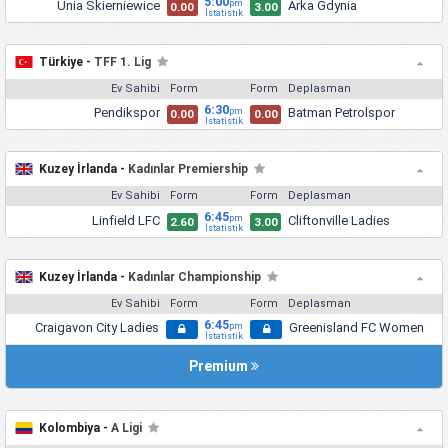
5:00
Unia Skierniewice
Arka Gdynia
pm
0.00
3.00
İstatistik
Türkiye -
TFF 1. Lig
Ev Sahibi
Form
Form
Deplasman
6:30
Pendikspor
Batman Petrolspor
pm
0.00
0.00
İstatistik
Kuzey İrlanda -
Kadınlar Premiership
Ev Sahibi
Form
Form
Deplasman
6:45
Linfield LFC
Cliftonville Ladies
pm
2.60
3.00
İstatistik
Kuzey İrlanda -
Kadınlar Championship
Ev Sahibi
Form
Form
Deplasman
6:45
Craigavon City Ladies
Greenisland FC Women
pm
İstatistik
Premium
Kolombiya -
A Ligi