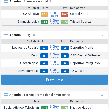
Arjantin -
Primera Nacional
Ev Sahibi
Form
Form
Deplasman
6:00
CA All Boys
Central Norte
pm
1.55
0.67
İstatistik
6:00
Gimnasia Jujuy
Tristan Suarez
pm
2.64
1.73
İstatistik
Arjantin -
C Ligi
Ev Sahibi
Form
Form
Deplasman
6:00
Leones de Rosario
Deportivo Muniz
pm
İstatistik
6:00
Fenix
CSD Central Ballester
pm
İstatistik
6:00
Sacachispas
Deportivo Paraguayo
pm
İstatistik
6:00
Sportivo Barracas
CA Claypole
pm
İstatistik
Premium
Arjantin -
Torneo Promocional Amateur
Ev Sahibi
Form
Form
Deplasman
6:00
Social Atletico Television
Nautico Hacoaj
pm
2.11
1.78