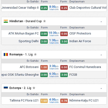
Ev Sahibi
Form
Form
Deplasman
8:00
 Universidad Cesar Vallejo II
Club Deportivo Cultural Vol
pm
2.25
0.25
İstatistik
Hindistan -
Durand Cup
Ev Sahibi
Form
Form
Deplasman
10:30
ATK Mohun Bagan FC
CISF Protectors
am
3.00
0.00
İstatistik
1:30
Sporting Delhi
Indian Air Force
pm
3.00
3.00
İstatistik
Romanya -
1. Lig
Ev Sahibi
Form
Form
Deplasman
3:30
AFC Botosani
FC Corvinul Hunedoara
pm
1.00
0.00
İstatistik
6:30
Sepsi OSK Sfantu Gheorghe
FCSB
pm
3.00
3.00
İstatistik
Estonya -
2. Lig
Ev Sahibi
Form
Form
Deplasman
4:00
Tallinna FC Flora U21
Nõmme Kalju FC U21
pm
1.60
0.78
İstatistik