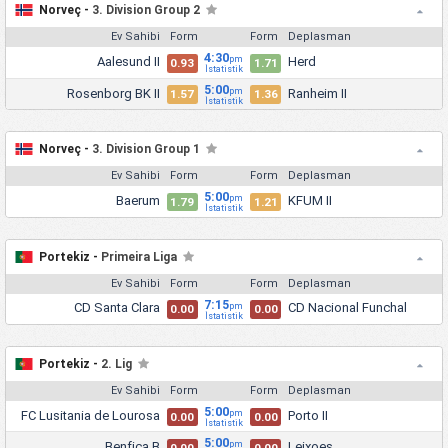
Norveç -
3. Division Group 2
Ev Sahibi
Form
Form
Deplasman
4:30
Aalesund II
Herd
pm
0.93
1.71
İstatistik
5:00
Rosenborg BK II
Ranheim II
pm
1.57
1.36
İstatistik
Norveç -
3. Division Group 1
Ev Sahibi
Form
Form
Deplasman
5:00
Baerum
KFUM II
pm
1.79
1.21
İstatistik
Portekiz -
Primeira Liga
Ev Sahibi
Form
Form
Deplasman
7:15
CD Santa Clara
CD Nacional Funchal
pm
0.00
0.00
İstatistik
Portekiz -
2. Lig
Ev Sahibi
Form
Form
Deplasman
5:00
FC Lusitania de Lourosa
Porto II
pm
0.00
0.00
İstatistik
5:00
Benfica B
Leixoes
pm