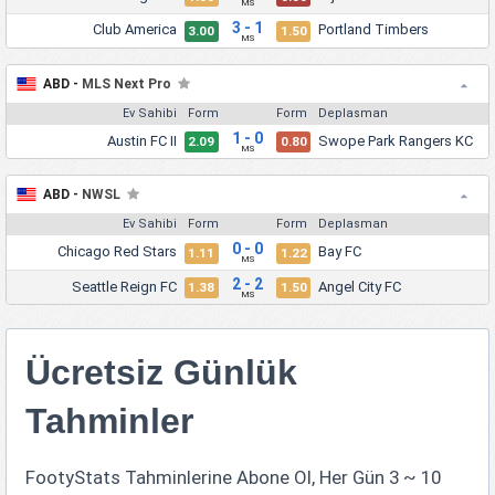
MS
3 - 1
Club America
Portland Timbers
3.00
1.50
MS
ABD -
MLS Next Pro
Ev Sahibi
Form
Form
Deplasman
1 - 0
Austin FC II
Swope Park Rangers KC
2.09
0.80
MS
ABD -
NWSL
Ev Sahibi
Form
Form
Deplasman
0 - 0
Chicago Red Stars
Bay FC
1.11
1.22
MS
2 - 2
Seattle Reign FC
Angel City FC
1.38
1.50
MS
Ücretsiz Günlük
Tahminler
FootyStats Tahminlerine Abone Ol, Her Gün 3 ~ 10