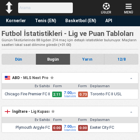
LİGLER
MENÜ
Kornerler
Tenis (EN)
Basketbol (EN)
API
Futbol İstatistikleri - Lig ve Puan Tabloları
Premium
Tahmin
Günün fikstürlerinde 88 ligden 214 maç için detaylı istatistikler bulunuyor. Maçların
saatleri lokal saat dilimine göredir.(
+01:00
)
Dün
Bugün
Yarın
12/8
ABD -
MLS Next Pro
Ev Sahibi
Form
Form
Deplasman
7:00
Chicago Fire Premier FC II
Toronto FC II USL
pm
2.11
0.73
İstatistik
İngiltere -
Lig Kupası
Ev Sahibi
Form
Form
Deplasman
7:00
Plymouth Argyle FC
Exeter City FC
pm
0.00
0.00
İstatistik