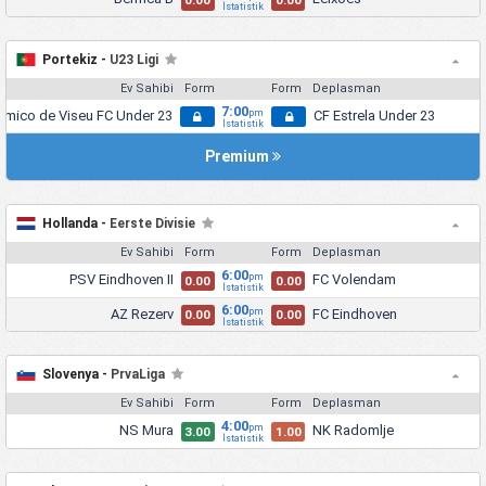
0.00
0.00
İstatistik
Portekiz -
U23 Ligi
Ev Sahibi
Form
Form
Deplasman
7:00
mico de Viseu FC Under 23
CF Estrela Under 23
pm
İstatistik
Premium
Hollanda -
Eerste Divisie
Ev Sahibi
Form
Form
Deplasman
6:00
PSV Eindhoven II
FC Volendam
pm
0.00
0.00
İstatistik
6:00
AZ Rezerv
FC Eindhoven
pm
0.00
0.00
İstatistik
Slovenya -
PrvaLiga
Ev Sahibi
Form
Form
Deplasman
4:00
NS Mura
NK Radomlje
pm
3.00
1.00
İstatistik