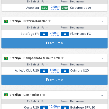
Ev Sahibi
Form
Form
Deplasman
10:00
Acopiara
Calouros do Ar
pm
2.00
3.00
İstatistik
Brezilya -
Brezilya Kadınlar
Ev Sahibi
Form
Form
Deplasman
9:00
Botafogo FR
Fluminense FC
pm
İstatistik
Premium
Brezilya -
Campeonato Mineiro U20
Ev Sahibi
Form
Form
Deplasman
6:00
Athletic Club U20
Coimbra U20
pm
İstatistik
Premium
Brezilya -
U20 Paulista
Ev Sahibi
Form
Form
Deplasman
10:00
Oeste U20
Botafogo SP U20
pm