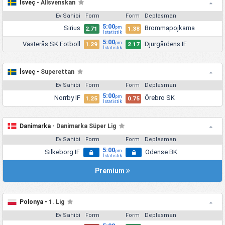
İsveç -
Allsvenskan
Ev Sahibi
Form
Form
Deplasman
5:00
Sirius
Brommapojkarna
pm
2.71
1.38
İstatistik
5:00
Västerås SK Fotboll
Djurgårdens IF
pm
1.29
2.17
İstatistik
İsveç -
Superettan
Ev Sahibi
Form
Form
Deplasman
5:00
Norrby IF
Örebro SK
pm
1.25
0.75
İstatistik
Danimarka -
Danimarka Süper Lig
Ev Sahibi
Form
Form
Deplasman
5:00
Silkeborg IF
Odense BK
pm
İstatistik
Premium
Polonya -
1. Lig
Ev Sahibi
Form
Form
Deplasman