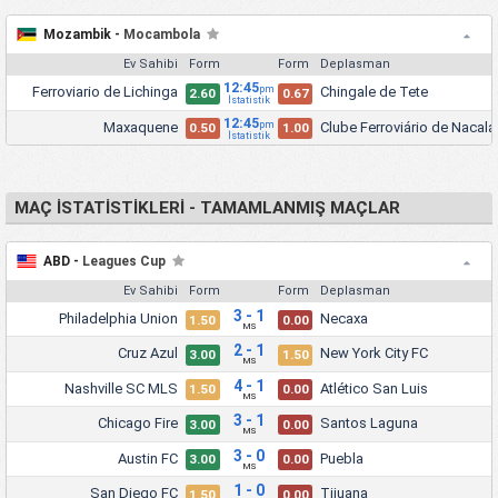
Mozambik -
Mocambola
Ev Sahibi
Form
Form
Deplasman
12:45
Ferroviario de Lichinga
Chingale de Tete
pm
2.60
0.67
İstatistik
12:45
Maxaquene
Clube Ferroviário de Nacala
pm
0.50
1.00
İstatistik
MAÇ İSTATİSTİKLERİ - TAMAMLANMIŞ MAÇLAR
ABD -
Leagues Cup
Ev Sahibi
Form
Form
Deplasman
3 - 1
Philadelphia Union
Necaxa
1.50
0.00
MS
2 - 1
Cruz Azul
New York City FC
3.00
1.50
MS
4 - 1
Nashville SC MLS
Atlético San Luis
1.50
0.00
MS
3 - 1
Chicago Fire
Santos Laguna
3.00
0.00
MS
3 - 0
Austin FC
Puebla
3.00
0.00
MS
1 - 0
San Diego FC
Tijuana
1.50
0.00