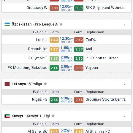
İstatistik
12:00
Ordabasy W
BIIK Shymkent Women
pm
0.80
3.00
İstatistik
Özbekistan -
Pro League A
Ev Sahibi
Form
Form
Deplasman
12:30
Lochin
TerDU
pm
1.50
0.50
İstatistik
1:00
Respublika
Aral
pm
1.17
2.33
İstatistik
2:00
FK Olympic II
PFK Shortan Guzor
pm
1.83
2.50
İstatistik
2:00
FK Metalourg Bekobod
Yaypan
pm
2.14
0.83
İstatistik
Letonya -
Virsliga
Ev Sahibi
Form
Form
Deplasman
4:30
Rigas FS
Grobinas Sporta Centrs
pm
2.36
0.83
İstatistik
Kuveyt -
Kuveyt 1. Ligi
Ev Sahibi
Form
Form
Deplasman
5:25
Al Sahel SC
Al Shamiya FC
pm
1.44
1.13