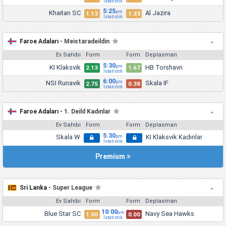
İstatistik
5:25
Khaitan SC
Al Jazira
pm
1.13
1.33
İstatistik
Faroe Adaları -
Meistaradeildin
Ev Sahibi
Form
Form
Deplasman
5:30
KI Klaksvik
HB Torshavn
pm
2.13
1.67
İstatistik
6:00
NSI Runavik
Skala IF
pm
2.75
0.38
İstatistik
Faroe Adaları -
1. Deild Kadınlar
Ev Sahibi
Form
Form
Deplasman
5:30
Skala W
KI Klaksvik Kadınlar
pm
İstatistik
Premium
Sri Lanka -
Super League
Ev Sahibi
Form
Form
Deplasman
10:00
Blue Star SC
Navy Sea Hawks
am
1.50
0.00
İstatistik