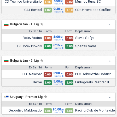
7:00
CD Técnico Universitario
Mushuc Runa SC
pm
1.45
0.82
İstatistik
9:30
CA Libertad
CD Universidad Católica
pm
1.82
1.18
İstatistik
Bulgaristan -
1. Lig
Ev Sahibi
Form
Form
Deplasman
4:00
Botev Vratsa
Slavia Sofya
pm
1.00
0.00
İstatistik
6:15
FK Botev Plovdiv
Spartak Varna
pm
2.00
3.00
İstatistik
Bulgaristan -
2. Lig
Ev Sahibi
Form
Form
Deplasman
3:00
PFC Nesebar
PFC Dobrudzha Dobrich
pm
0.00
0.00
İstatistik
5:00
Beroe
Ludogorets Razgrad II
pm
3.00
3.00
İstatistik
Uruguay -
Premier Lig
Ev Sahibi
Form
Form
Deplasman
10:00
Deportivo Maldonado
Racing Club de Montevideo
pm
1.86
1.86
İstatistik