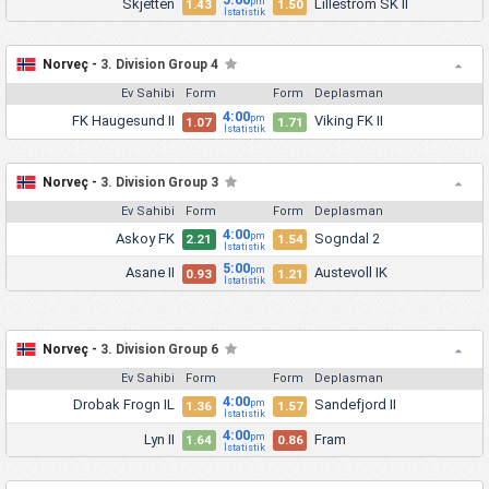
Skjetten
Lillestrom SK II
pm
1.43
1.50
İstatistik
Norveç -
3. Division Group 4
Ev Sahibi
Form
Form
Deplasman
4:00
FK Haugesund II
Viking FK II
pm
1.07
1.71
İstatistik
Norveç -
3. Division Group 3
Ev Sahibi
Form
Form
Deplasman
4:00
Askoy FK
Sogndal 2
pm
2.21
1.54
İstatistik
5:00
Asane II
Austevoll IK
pm
0.93
1.21
İstatistik
Norveç -
3. Division Group 6
Ev Sahibi
Form
Form
Deplasman
4:00
Drobak Frogn IL
Sandefjord II
pm
1.36
1.57
İstatistik
4:00
Lyn II
Fram
pm
1.64
0.86
İstatistik