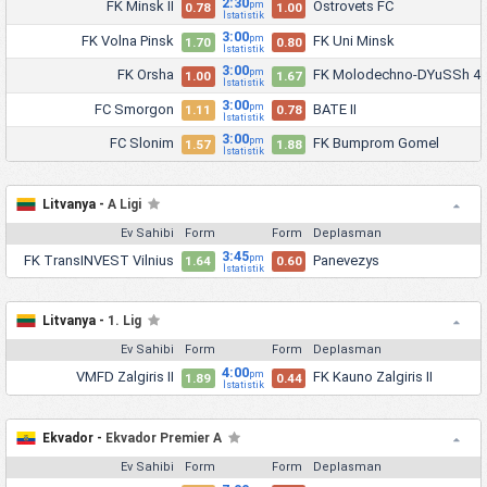
2:30
FK Minsk II
Ostrovets FC
pm
0.78
1.00
İstatistik
3:00
FK Volna Pinsk
FK Uni Minsk
pm
1.70
0.80
İstatistik
3:00
FK Orsha
FK Molodechno-DYuSSh 4
pm
1.00
1.67
İstatistik
3:00
FC Smorgon
BATE II
pm
1.11
0.78
İstatistik
3:00
FC Slonim
FK Bumprom Gomel
pm
1.57
1.88
İstatistik
Litvanya -
A Ligi
Ev Sahibi
Form
Form
Deplasman
3:45
FK TransINVEST Vilnius
Panevezys
pm
1.64
0.60
İstatistik
Litvanya -
1. Lig
Ev Sahibi
Form
Form
Deplasman
4:00
VMFD Zalgiris II
FK Kauno Zalgiris II
pm
1.89
0.44
İstatistik
Ekvador -
Ekvador Premier A
Ev Sahibi
Form
Form
Deplasman