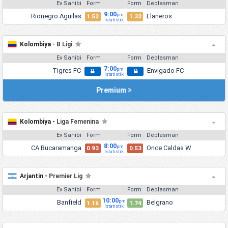
Ev Sahibi
Form
Form
Deplasman
9:00
Rionegro Águilas
Llaneros
pm
1.52
1.32
İstatistik
Kolombiya -
B Ligi
Ev Sahibi
Form
Form
Deplasman
7:00
Tigres FC
Envigado FC
pm
İstatistik
Premium
Kolombiya -
Liga Femenina
Ev Sahibi
Form
Form
Deplasman
8:00
CA Bucaramanga
Once Caldas W
pm
0.93
0.53
İstatistik
Arjantin -
Premier Lig
Ev Sahibi
Form
Form
Deplasman
10:00
Banfield
Belgrano
pm
1.16
1.74
İstatistik