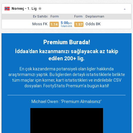
Norveç -
1. Lig
Ev Sahibi
Form
Form
Deplasman
5:00
Moss FK
Odds BK
pm
1.14
1.57
İstatistik
Premium Burada!
İddaa'dan kazanmanızı sağlayacak az takip
edilen 200+ lig.
En çok kazandırma potansiyeli olan ligler hakkında
araştırmamızı yaptık. Bu liglerden detaylı istatistiklerle birlikte
tüm maçlar için korner, kart istatistikleri ve indirilebilir CSV
dosyaları. FootyStats Premium'a bugün katıl!
Michael Owen : 'Premium Almalısınız'