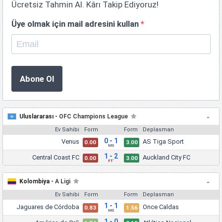
Ücretsiz Tahmin Al. Kârı Takip Ediyoruz!
Üye olmak için mail adresini kullan
*
Abone Ol
Uluslararası -
OFC Champions League
Ev Sahibi
Form
Form
Deplasman
0 - 1
Venus
AS Tiga Sport
0.00
3.00
MS
1 - 2
Central Coast FC
Auckland City FC
0.00
3.00
FT
'
Kolombiya -
A Ligi
Ev Sahibi
Form
Form
Deplasman
1 - 1
Jaguares de Córdoba
Once Caldas
0.83
1.56
MS
1 - 0