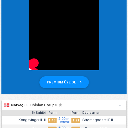
PREMIUM ÜYE OL
Norveç -
3. Division Group 5
Ev Sahibi
Form
Form
Deplasman
2:00
Kongsvinger IL II
Strømsgodset IF II
pm
1.43
1.21
İstatistik
5:00