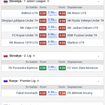
Slovenya -
1 Junior League
Ev Sahibi
Form
Form
Deplasman
2:00
Beltinci U19
NK Bravo U19
pm
0.00
0.00
İstatistik
3:30
 Olimpija Ljubljana Under 19
NK Rudar Velenje Under 19
pm
0.00
0.00
İstatistik
3:30
NK Celje U19
NK Jadran Dekani U19
pm
0.00
0.00
İstatistik
4:00
FC Koper Under 19
KNK Fuzinar Under 19
pm
0.00
0.00
İstatistik
6:00
NK Brezice 1919 U19
Maribor U19
pm
0.00
0.00
İstatistik
Slovakya -
2. Lig
Ev Sahibi
Form
Form
Deplasman
3:00
FK Povazska Bystrica
FC Vion Zlate Moravce
pm
3.00
3.00
İstatistik
Rusya -
Premier Lig
Ev Sahibi
Form
Form
Deplasman
4:30
Fakel Voronezh
FK Akhmat Grozny
pm
0.00
1.00
İstatistik