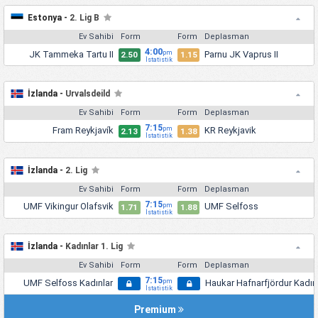
Estonya -
2. Lig B
Ev Sahibi
Form
Form
Deplasman
4:00
JK Tammeka Tartu II
Parnu JK Vaprus II
pm
2.50
1.15
İstatistik
İzlanda -
Urvalsdeild
Ev Sahibi
Form
Form
Deplasman
7:15
Fram Reykjavík
KR Reykjavik
pm
2.13
1.38
İstatistik
İzlanda -
2. Lig
Ev Sahibi
Form
Form
Deplasman
7:15
UMF Vikingur Olafsvik
UMF Selfoss
pm
1.71
1.88
İstatistik
İzlanda -
Kadınlar 1. Lig
Ev Sahibi
Form
Form
Deplasman
7:15
UMF Selfoss Kadınlar
Haukar Hafnarfjördur Kadın
pm
İstatistik
Premium