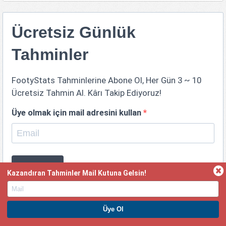
Ücretsiz Günlük
Tahminler
FootyStats Tahminlerine Abone Ol, Her Gün 3 ~ 10
Ücretsiz Tahmin Al. Kârı Takip Ediyoruz!
Üye olmak için mail adresini kullan
*
Abone Ol
Kazandıran Tahminler Mail Kutuna Gelsin!
Guatemala -
Guatemala Ulusal Lig
PREMIUM ÜYE OL. HEMEN KAZAN
Ev Sahibi
Form
Form
Deplasman