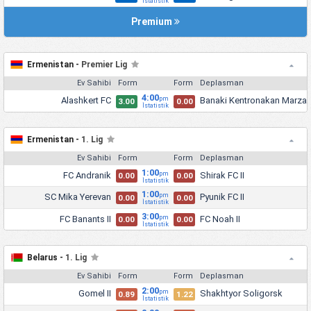
İstatistik
Premium
Ermenistan -
Premier Lig
Ev Sahibi
Form
Form
Deplasman
4:00
Alashkert FC
Banaki Kentronakan Marza
pm
3.00
0.00
İstatistik
Ermenistan -
1. Lig
Ev Sahibi
Form
Form
Deplasman
1:00
FC Andranik
Shirak FC II
pm
0.00
0.00
İstatistik
1:00
SC Mika Yerevan
Pyunik FC II
pm
0.00
0.00
İstatistik
3:00
FC Banants II
FC Noah II
pm
0.00
0.00
İstatistik
Belarus -
1. Lig
Ev Sahibi
Form
Form
Deplasman
2:00
Gomel II
Shakhtyor Soligorsk
pm
0.89
1.22
İstatistik