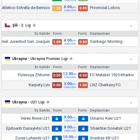
İstatistik
6:00
 Atletico Estrella de Berisso
Provincial Lobos
pm
1.22
0.89
İstatistik
Şili -
2. Lig
Ev Sahibi
Form
Form
Deplasman
4:00
Real Juventud San Joaquin
Santiago Morning
pm
1.08
0.83
İstatistik
Ukrayna -
Ukrayna Premier Ligi
Ev Sahibi
Form
Form
Deplasman
12:30
Polessya Zhitomir
FC Metalist 1925 Kharkiv
pm
0.00
0.00
İstatistik
3:00
Karpaty Lviv
LNZ Cherkasy FC
pm
0.00
1.00
İstatistik
Ukrayna -
U21 Ligi
Ev Sahibi
Form
Form
Deplasman
9:00
Veres Rivne U21
Dinamo Kiev U21
am
İstatistik
9:00
Epitsentr Dunayivtsi U21
Shakhtar Donetsk U21
am
İstatistik
10:00
Zorya Luhansk U21
Kryvbas KR U21
am