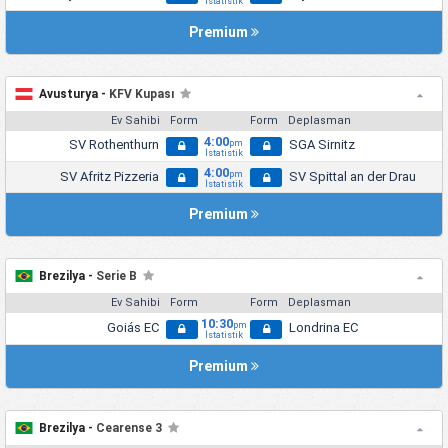
İstatistik
Premium
Avusturya -
KFV Kupası
Ev Sahibi
Form
Form
Deplasman
4:00
SV Rothenthurn
SGA Sirnitz
pm
İstatistik
4:00
SV Afritz Pizzeria
SV Spittal an der Drau
pm
İstatistik
Premium
Brezilya -
Serie B
Ev Sahibi
Form
Form
Deplasman
10:30
Goiás EC
Londrina EC
pm
İstatistik
Premium
Brezilya -
Cearense 3