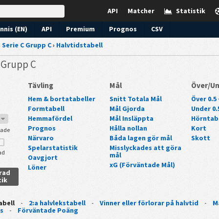
API
Matcher
Statistik
nnis (EN)
API
Premium
Prognos
CSV
›
Serie C Grupp C
›
Halvtidstabell
C Grupp C
Tävling
Mål
Över/U
Hem & bortatabeller
Snitt Totala Mål
Över 0.5 
Formtabell
Mål Gjorda
Under 0.5
Hemmafördel
Mål Insläppta
Hörntab
7
Prognos
Hålla nollan
Kort
lade
Närvaro
Båda lagen gör mål
Skott
Spelarstatistik
Misslyckades att göra
ad
mål
Oavgjort
xG (Förväntade Mål)
Löner
erad
tik
abell
-
2:a halvlekstabell
-
Vinner eller förlorar på halvtid
-
M
s
-
Förväntade Poäng