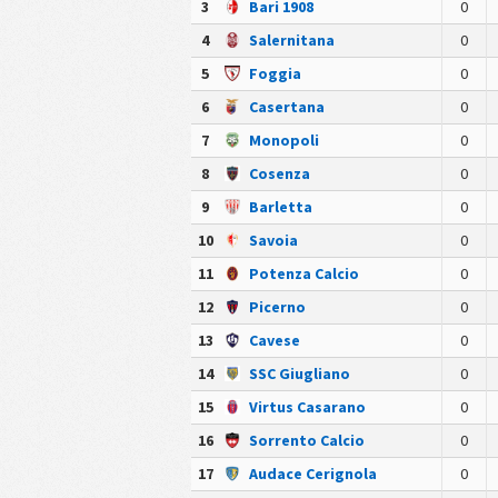
3
Bari 1908
0
4
Salernitana
0
5
Foggia
0
6
Casertana
0
7
Monopoli
0
8
Cosenza
0
9
Barletta
0
10
Savoia
0
11
Potenza Calcio
0
12
Picerno
0
13
Cavese
0
14
SSC Giugliano
0
15
Virtus Casarano
0
16
Sorrento Calcio
0
17
Audace Cerignola
0