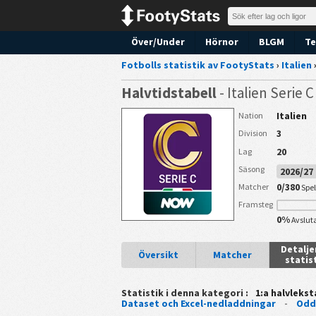
Över/Under
Hörnor
BLGM
Te
Fotbolls statistik av FootyStats
›
Italien
Halvtidstabell
- Italien Serie 
Italien
Nation
3
Division
20
Lag
Säsong
2026/2
0/380
Matcher
Spe
Framsteg
0%
Avslut
Detalj
Översikt
Matcher
statis
Statistik i denna kategori :
1:a halvlekst
Dataset och Excel-nedladdningar
-
Odd