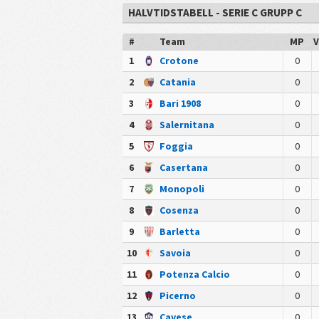
HALVTIDSTABELL - SERIE C GRUPP C
#
Team
MP
V
1
Crotone
0
2
Catania
0
3
Bari 1908
0
4
Salernitana
0
5
Foggia
0
6
Casertana
0
7
Monopoli
0
8
Cosenza
0
9
Barletta
0
10
Savoia
0
11
Potenza Calcio
0
12
Picerno
0
13
Cavese
0