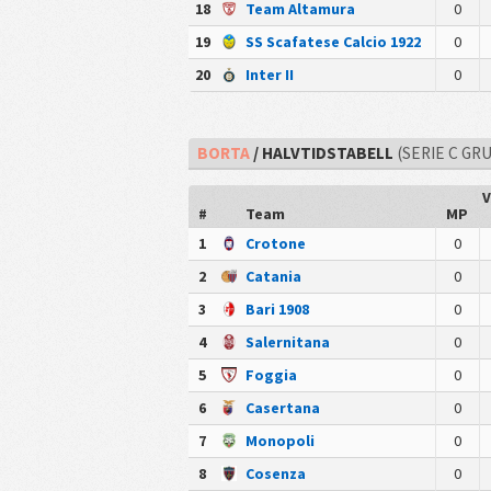
18
Team Altamura
0
19
SS Scafatese Calcio 1922
0
20
Inter II
0
BORTA
/ HALVTIDSTABELL
(SERIE C GRU
V
#
Team
MP
1
Crotone
0
2
Catania
0
3
Bari 1908
0
4
Salernitana
0
5
Foggia
0
6
Casertana
0
7
Monopoli
0
8
Cosenza
0