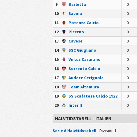
9
Barletta
0
10
Savoia
0
11
Potenza Calcio
0
12
Picerno
0
13
Cavese
0
14
SSC Giugliano
0
15
Virtus Casarano
0
16
Sorrento Calcio
0
17
Audace Cerignola
0
18
Team Altamura
0
19
SS Scafatese Calcio 1922
0
20
Inter II
0
HALVTIDSTABELL - ITALIEN
Serie A Halvtidstabell
- Division 1