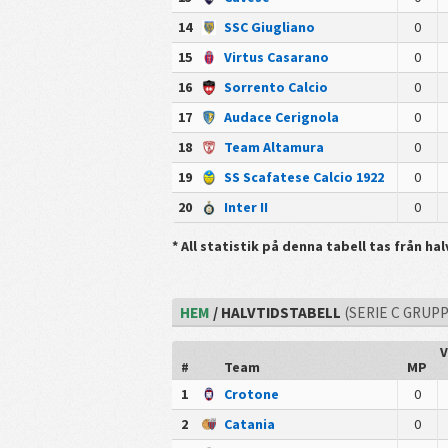
14
SSC Giugliano
0
15
Virtus Casarano
0
16
Sorrento Calcio
0
17
Audace Cerignola
0
18
Team Altamura
0
19
SS Scafatese Calcio 1922
0
20
Inter II
0
* All statistik på denna tabell tas från ha
HEM
/ HALVTIDSTABELL
(SERIE C GRUPP
V
#
Team
MP
1
Crotone
0
2
Catania
0