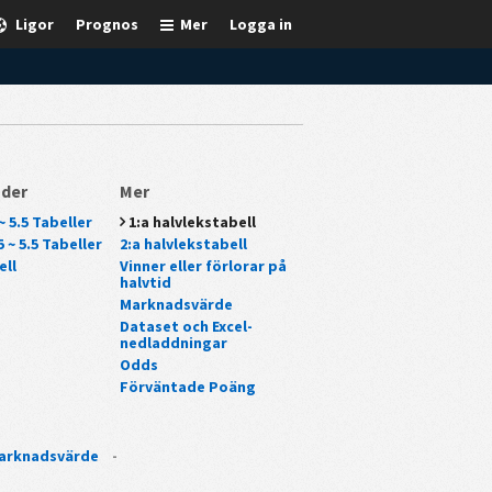
Ligor
Prognos
Mer
Logga in
nder
Mer
~ 5.5 Tabeller
1:a halvlekstabell
 ~ 5.5 Tabeller
2:a halvlekstabell
ell
Vinner eller förlorar på
halvtid
Marknadsvärde
Dataset och Excel-
nedladdningar
Odds
Förväntade Poäng
arknadsvärde
-