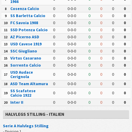
1966
Cosenza Calcio
0
0-0-0
0
0
0
0
8
SS Barletta Calcio
0
0-0-0
0
0
0
0
9
FC Savoia 1908
0
0-0-0
0
0
0
0
10
SSD Potenza Calcio
0
0-0-0
0
0
0
0
11
AZ Picerno ASD
0
0-0-0
0
0
0
0
12
USD Cavese 1919
0
0-0-0
0
0
0
0
13
SSC Giugliano
0
0-0-0
0
0
0
0
14
Virtus Casarano
0
0-0-0
0
0
0
0
15
Sorrento Calcio
0
0-0-0
0
0
0
0
16
USD Audace
0
0-0-0
0
0
0
0
17
Cerignola
ASD Team Altamura
0
0-0-0
0
0
0
0
18
SS Scafatese
0
0-0-0
0
0
0
0
19
Calcio 1922
Inter II
0
0-0-0
0
0
0
0
20
HALVLEGS STILLING - ITALIEN
Serie A Halvlegs Stilling
- Division 1