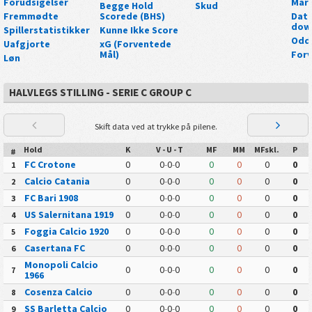
Forudsigelser
Mar
Begge Hold
Skud
Fremmødte
Scorede (BHS)
Data
dow
Spillerstatistikker
Kunne Ikke Score
Odd
Uafgjorte
xG (Forventede
Mål)
Forv
Løn
HALVLEGS STILLING - SERIE C GROUP C
Skift data ved at trykke på pilene.
Hold
K
V - U - T
MF
MM
MFskl.
P
#
FC Crotone
0
0
-
0
-
0
0
0
0
0
1
Calcio Catania
0
0
-
0
-
0
0
0
0
0
2
FC Bari 1908
0
0
-
0
-
0
0
0
0
0
3
US Salernitana 1919
0
0
-
0
-
0
0
0
0
0
4
Foggia Calcio 1920
0
0
-
0
-
0
0
0
0
0
5
Casertana FC
0
0
-
0
-
0
0
0
0
0
6
Monopoli Calcio
0
0
-
0
-
0
0
0
0
0
7
1966
Cosenza Calcio
0
0
-
0
-
0
0
0
0
0
8
SS Barletta Calcio
0
0
-
0
-
0
0
0
0
0
9