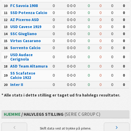
FC Savoia 1908
0
0
-
0
-
0
0
0
0
0
10
SSD Potenza Calcio
0
0
-
0
-
0
0
0
0
0
11
AZ Picerno ASD
0
0
-
0
-
0
0
0
0
0
12
USD Cavese 1919
0
0
-
0
-
0
0
0
0
0
13
SSC Giugliano
0
0
-
0
-
0
0
0
0
0
14
Virtus Casarano
0
0
-
0
-
0
0
0
0
0
15
Sorrento Calcio
0
0
-
0
-
0
0
0
0
0
16
USD Audace
0
0
-
0
-
0
0
0
0
0
17
Cerignola
ASD Team Altamura
0
0
-
0
-
0
0
0
0
0
18
SS Scafatese
0
0
-
0
-
0
0
0
0
0
19
Calcio 1922
Inter II
0
0
-
0
-
0
0
0
0
0
20
* Alle stats i dette stilling er taget ud fra halvlegs resultater.
HJEMME
/ HALVLEGS STILLING
(SERIE C GROUP C)
Skift data ved at trykke på pilene.