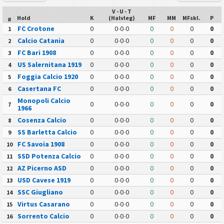
V - U - T
Hold
K
(Halvleg)
MF
MM
MFskl.
P
#
FC Crotone
0
0
-
0
-
0
0
0
0
0
1
Calcio Catania
0
0
-
0
-
0
0
0
0
0
2
FC Bari 1908
0
0
-
0
-
0
0
0
0
0
3
US Salernitana 1919
0
0
-
0
-
0
0
0
0
0
4
Foggia Calcio 1920
0
0
-
0
-
0
0
0
0
0
5
Casertana FC
0
0
-
0
-
0
0
0
0
0
6
Monopoli Calcio
0
0
-
0
-
0
0
0
0
0
7
1966
Cosenza Calcio
0
0
-
0
-
0
0
0
0
0
8
SS Barletta Calcio
0
0
-
0
-
0
0
0
0
0
9
FC Savoia 1908
0
0
-
0
-
0
0
0
0
0
10
SSD Potenza Calcio
0
0
-
0
-
0
0
0
0
0
11
AZ Picerno ASD
0
0
-
0
-
0
0
0
0
0
12
USD Cavese 1919
0
0
-
0
-
0
0
0
0
0
13
SSC Giugliano
0
0
-
0
-
0
0
0
0
0
14
Virtus Casarano
0
0
-
0
-
0
0
0
0
0
15
Sorrento Calcio
0
0
-
0
-
0
0
0
0
0
16