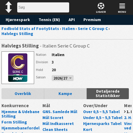
LIGAER
MENU
Hjørnespark
Tennis (EN)
API
Premium
Fodbold Stats af FootyStats
›
Italien
›
Serie C Group C
›
Forudsigelse
Halvlegs Stilling
Halvlegs Stilling
- Italien Serie C Group C
Italien
Nation
3
Division
20
Hold
Sæson
2026/27
Detaljerede
Overblik
Kampe
Statistikker
Konkurrence
Mål
Over/Under
Mer
Hjemme & Udebane
GNS. Samlede Mål
Over 0,5 ~ 5,5 Tabel
1. 
Stilling
Mål Scoret
Under 0,5 ~ 5,5 Tabel
2. Ha
Form Stilling
Mål Indkasseret
Hjørnesparks Tabel
Vind
Hjemmebanefordel
ved 
Clean Sheets
Kort