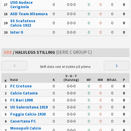
USD Audace
0
0
-
0
-
0
0
0
0
0
17
Cerignola
ASD Team Altamura
0
0
-
0
-
0
0
0
0
0
18
SS Scafatese
0
0
-
0
-
0
0
0
0
0
19
Calcio 1922
Inter II
0
0
-
0
-
0
0
0
0
0
20
UDE
/ HALVLEGS STILLING
(SERIE C GROUP C)
Skift data ved at trykke på pilene.
V - U - T
Hold
K
(Halvleg)
MF
MM
MFskl.
P
#
FC Crotone
0
0-0-0
0
0
0
0
1
Calcio Catania
0
0-0-0
0
0
0
0
2
FC Bari 1908
0
0-0-0
0
0
0
0
3
US Salernitana 1919
0
0-0-0
0
0
0
0
4
Foggia Calcio 1920
0
0-0-0
0
0
0
0
5
Casertana FC
0
0-0-0
0
0
0
0
6
Monopoli Calcio
0
0-0-0
0
0
0
0
7