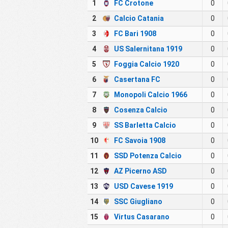
1
FC Crotone
0
2
Calcio Catania
0
3
FC Bari 1908
0
4
US Salernitana 1919
0
5
Foggia Calcio 1920
0
6
Casertana FC
0
7
Monopoli Calcio 1966
0
8
Cosenza Calcio
0
9
SS Barletta Calcio
0
10
FC Savoia 1908
0
11
SSD Potenza Calcio
0
12
AZ Picerno ASD
0
13
USD Cavese 1919
0
14
SSC Giugliano
0
15
Virtus Casarano
0