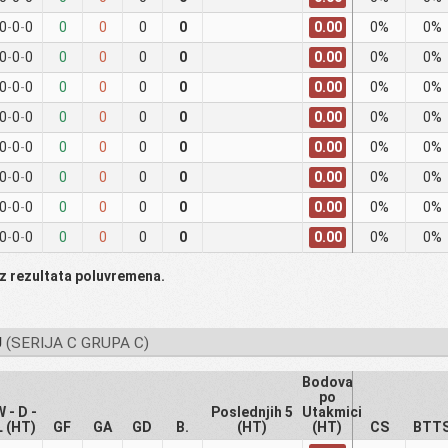
0.00
0
-
0
-
0
0
0
0
0
0%
0%
0.00
0
-
0
-
0
0
0
0
0
0%
0%
0.00
0
-
0
-
0
0
0
0
0
0%
0%
0.00
0
-
0
-
0
0
0
0
0
0%
0%
0.00
0
-
0
-
0
0
0
0
0
0%
0%
0.00
0
-
0
-
0
0
0
0
0
0%
0%
0.00
0
-
0
-
0
0
0
0
0
0%
0%
0.00
0
-
0
-
0
0
0
0
0
0%
0%
 iz rezultata poluvremena.
U
(SERIJA C GRUPA C)
Bodova
po
W - D -
Poslednjih 5
Utakmici
L (HT)
GF
GA
GD
B.
(HT)
(HT)
CS
BTT