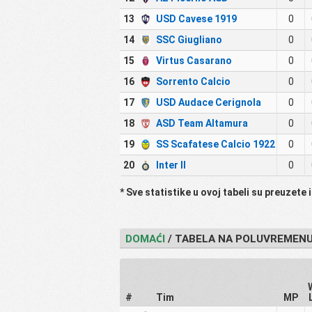
13
USD Cavese 1919
0
14
SSC Giugliano
0
15
Virtus Casarano
0
16
Sorrento Calcio
0
17
USD Audace Cerignola
0
18
ASD Team Altamura
0
19
SS Scafatese Calcio 1922
0
20
Inter II
0
* Sve statistike u ovoj tabeli su preuzete
DOMAĆI
/ TABELA NA POLUVREMEN
#
Tim
MP