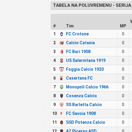
TABELA NA POLUVREMENU - SERIJA
#
Tim
MP
1
FC Crotone
0
2
Calcio Catania
0
3
FC Bari 1908
0
4
US Salernitana 1919
0
5
Foggia Calcio 1920
0
6
Casertana FC
0
7
Monopoli Calcio 1966
0
8
Cosenza Calcio
0
9
SS Barletta Calcio
0
10
FC Savoia 1908
0
11
SSD Potenza Calcio
0
12
AZ Picerno ASD
0