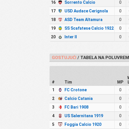
16
Sorrento Calcio
0
17
USD Audace Cerignola
0
18
ASD Team Altamura
0
19
SS Scafatese Calcio 1922
0
20
Inter II
0
GOSTUJUĆI
/ TABELA NA POLUVRE
#
Tim
MP
1
FC Crotone
0
2
Calcio Catania
0
3
FC Bari 1908
0
4
US Salernitana 1919
0
5
Foggia Calcio 1920
0