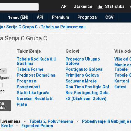
API
Utakmice
Statistika
Тенис (EN)
API
Premium
Prognoza
CSV
ija
›
Serija C Grupa C
›
Tabela na Poluvremenu
ija Serija C Grupa C
Takmičenje
Golovi
Više od
Tabele Kod Kuće & U
Prosečno Ukupno
Više od 
Gostima
Golova
Manje od
Tabela Forme
Postignuto Golova
Tabele
27
Prednost Domaćina
Primljeno Golova
Tabele 
igrano
Prognoze
Sačuvane Mreže
Kartoni
Posećenost
Oba Tima Postigla Gol
Šutevi
eno
Statistika Igrača
Bez Postignutog Gola
Nerešeni Rezultati
xG (Očekivani Golovi)
na
Plate
ika
oluvremena
-
Tabela 2. Poluvremena
-
Pobeđivanje ili Gubljenj
-
Kvote
-
Expected Points