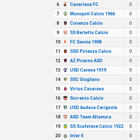
6
Casertana FC
0
7
Monopoli Calcio 1966
0
8
Cosenza Calcio
0
9
SS Barletta Calcio
0
10
FC Savoia 1908
0
11
SSD Potenza Calcio
0
12
AZ Picerno ASD
0
13
USD Cavese 1919
0
14
SSC Giugliano
0
15
Virtus Casarano
0
16
Sorrento Calcio
0
17
USD Audace Cerignola
0
18
ASD Team Altamura
0
19
SS Scafatese Calcio 1922
0
20
Inter II
0