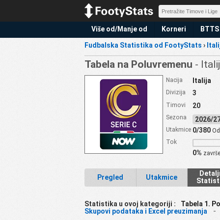
Više od/Manje od
Korneri
BTTS
Fudbalska Statistika od FootyStats
›
Ital
Tabela na Poluvremenu
- Ital
Nacija
Italija
Divizija
3
Timovi
20
Sezona
2026/
Utakmice
0/380
Od
Tok
0%
završ
Detalj
Pregled
Utakmice
Statist
Statistika u ovoj kategoriji :
Tabela 1. P
Skupovi podataka i Excel preuzimanja