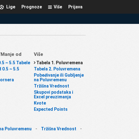
Lige
Prognoze
Više
Prijava
/Manje od
Više
0.5 ~ 5.5 Tabele
Tabela 1. Poluvremena
 0.5 ~ 5.5
Tabela 2. Poluvremena
Pobeđivanje ili Gubljenje
Kornera
na Poluvremenu
Tržišna Vrednost
Skupovi podataka i
Excel preuzimanja
Kvote
Expected Points
e na Poluvremenu
-
Tržišna Vrednost
-