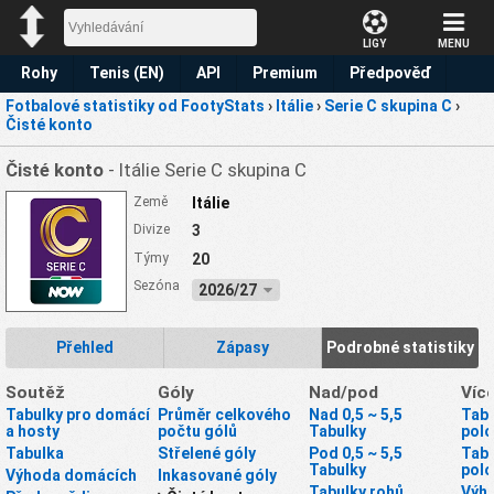
LIGY
MENU
Rohy
Tenis (EN)
API
Premium
Předpověď
Fotbalové statistiky od FootyStats
›
Itálie
›
Serie C skupina C
›
Čisté konto
Čisté konto
- Itálie Serie C skupina C
Země
Itálie
Divize
3
Týmy
20
Sezóna
2026/27
Přehled
Zápasy
Podrobné statistiky
Soutěž
Góly
Nad/pod
Víc
Tabulky pro domácí
Průměr celkového
Nad 0,5 ~ 5,5
Tabu
a hosty
počtu gólů
Tabulky
pol
Tabulka
Střelené góly
Pod 0,5 ~ 5,5
Tabu
Tabulky
pol
Výhoda domácích
Inkasované góly
Tabulky rohů
Výhr