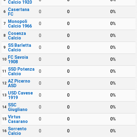
Calcio 1920
Casertana
0
0
0%
6
FC
Monopoli
0
0
0%
7
Calcio 1966
Cosenza
0
0
0%
8
Calcio
SS Barletta
0
0
0%
9
Calcio
FC Savoia
0
0
0%
10
1908
SSD Potenza
0
0
0%
11
Calcio
AZ Picerno
0
0
0%
12
ASD
USD Cavese
0
0
0%
13
1919
SSC
0
0
0%
14
Giugliano
Virtus
0
0
0%
15
Casarano
Sorrento
0
0
0%
16
Calcio