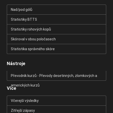
Nad/pod gólů
Statistiky BTTS
Statistiky rohových kopů
Skóroval v obou poločasech
Statistika správného skóre
Nástroje
Převodník kurzů - Převody desetinných, zlomkových a
amerických kurzů
Více
Včerejší výsledky
Zítřejší zápasy