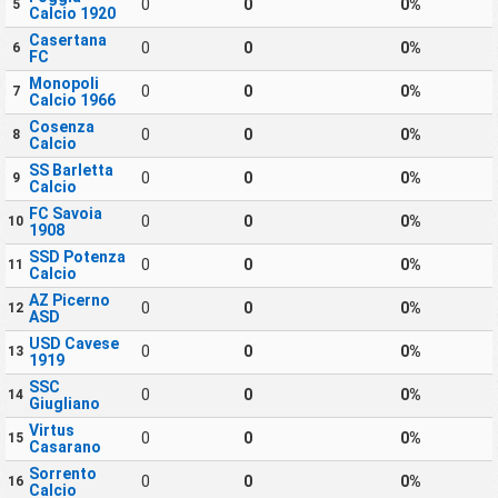
0
0
0%
5
Calcio 1920
Casertana
0
0
0%
6
FC
Monopoli
0
0
0%
7
Calcio 1966
Cosenza
0
0
0%
8
Calcio
SS Barletta
0
0
0%
9
Calcio
FC Savoia
0
0
0%
10
1908
SSD Potenza
0
0
0%
11
Calcio
AZ Picerno
0
0
0%
12
ASD
USD Cavese
0
0
0%
13
1919
SSC
0
0
0%
14
Giugliano
Virtus
0
0
0%
15
Casarano
Sorrento
0
0
0%
16
Calcio