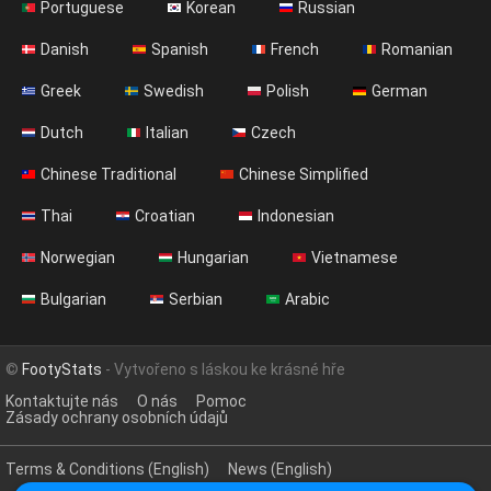
Portuguese
Korean
Russian
Danish
Spanish
French
Romanian
Greek
Swedish
Polish
German
Dutch
Italian
Czech
Chinese Traditional
Chinese Simplified
Thai
Croatian
Indonesian
Norwegian
Hungarian
Vietnamese
Bulgarian
Serbian
Arabic
©
FootyStats
- Vytvořeno s láskou ke krásné hře
Kontaktujte nás
O nás
Pomoc
Zásady ochrany osobních údajů
Terms & Conditions (English)
News (English)