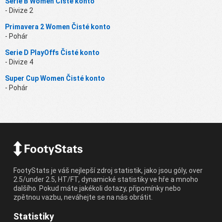
Serie B Women Čisté konto
- Divize 2
Primavera 2 Women Čisté konto
- Pohár
Serie D PlayOffs Čisté konto
- Divize 4
Super Cup Women Čisté konto
- Pohár
FootyStats je váš nejlepší zdroj statistik, jako jsou góly, over
2.5/under 2.5, HT/FT, dynamické statistiky ve hře a mnoho
dalšího. Pokud máte jakékoli dotazy, připomínky nebo
zpětnou vazbu, neváhejte se na nás obrátit.
Statistiky