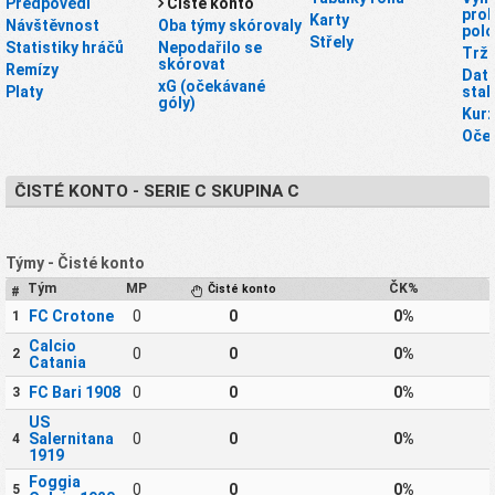
Předpovědi
Čisté konto
proh
Karty
Návštěvnost
Oba týmy skórovaly
pol
Střely
Statistiky hráčů
Nepodařilo se
Tržn
skórovat
Remízy
Dato
xG (očekávané
Platy
stah
góly)
Kurz
Oče
ČISTÉ KONTO - SERIE C SKUPINA C
Týmy - Čisté konto
Tým
MP
ČK%
Čisté konto
#
FC Crotone
0
0
0%
1
Calcio
0
0
0%
2
Catania
FC Bari 1908
0
0
0%
3
US
Salernitana
0
0
0%
4
1919
Foggia
0
0
0%
5