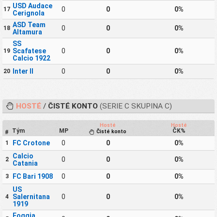
USD Audace
0
0
0%
17
Cerignola
ASD Team
0
0
0%
18
Altamura
SS
Scafatese
0
0
0%
19
Calcio 1922
Inter II
0
0
0%
20
HOSTÉ
/
ČISTÉ KONTO
(SERIE C SKUPINA C)
Hosté
Hosté
Tým
MP
ČK%
Čisté konto
#
FC Crotone
0
0
0%
1
Calcio
0
0
0%
2
Catania
FC Bari 1908
0
0
0%
3
US
Salernitana
0
0
0%
4
1919
Foggia