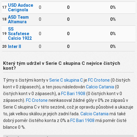
USD Audace
0
0
0%
17
Cerignola
ASD Team
0
0
0%
18
Altamura
SS
Scafatese
0
0
0%
19
Calcio 1922
Inter II
0
0
0%
20
Který tým udržel v Serie C skupina C nejvíce čistých
kont?
Týmy s čistými konty v
Serie C skupina C
je
FC Crotone
(0 čistých
kont v 0 zápasech), a ten jsou následován
Calcio Catania
(0
čistých kont v 0 zápasech), a
FC Bari 1908
(0 čistých kont v 0
zápasech).
FC Crotone
neinkasoval žádné góly v 0% ze zápasů v
Serie C skupina C v této sezóně, což je opravdu působivé a ukazuje
to, jak velkou skálou je jejich zadní řada.
Calcio Catania
má také
dobrý poměr čistého konta z 0% a
FC Bari 1908
má poměr čisté
bilance 0 %.