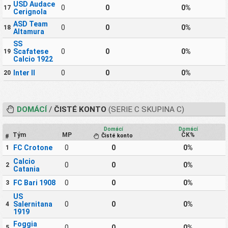
USD Audace
0
0
0%
17
Cerignola
ASD Team
0
0
0%
18
Altamura
SS
Scafatese
0
0
0%
19
Calcio 1922
Inter II
0
0
0%
20
DOMÁCÍ
/
ČISTÉ KONTO
(SERIE C SKUPINA C)
Domácí
Domácí
Tým
MP
ČK%
Čisté konto
#
FC Crotone
0
0
0%
1
Calcio
0
0
0%
2
Catania
FC Bari 1908
0
0
0%
3
US
Salernitana
0
0
0%
4
1919
Foggia
0
0
0%
5