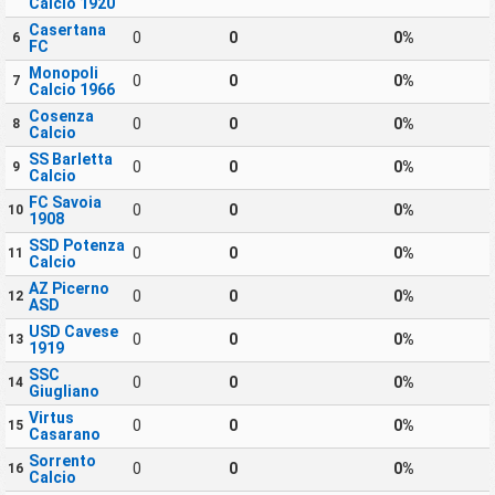
Calcio 1920
Casertana
0
0
0%
6
FC
Monopoli
0
0
0%
7
Calcio 1966
Cosenza
0
0
0%
8
Calcio
SS Barletta
0
0
0%
9
Calcio
FC Savoia
0
0
0%
10
1908
SSD Potenza
0
0
0%
11
Calcio
AZ Picerno
0
0
0%
12
ASD
USD Cavese
0
0
0%
13
1919
SSC
0
0
0%
14
Giugliano
Virtus
0
0
0%
15
Casarano
Sorrento
0
0
0%
16
Calcio