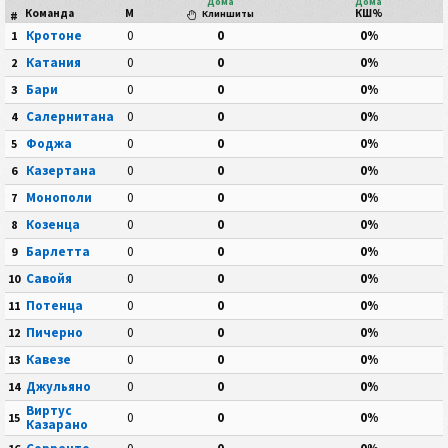
Дома
Дома
Команда
М
КШ%
#
Клиншиты
Кротоне
0
0
0%
1
Катания
0
0
0%
2
Бари
0
0
0%
3
Салернитана
0
0
0%
4
Фоджа
0
0
0%
5
Казертана
0
0
0%
6
Монополи
0
0
0%
7
Козенца
0
0
0%
8
Барлетта
0
0
0%
9
Савойя
0
0
0%
10
Потенца
0
0
0%
11
Пичерно
0
0
0%
12
Кавезе
0
0
0%
13
Джульяно
0
0
0%
14
Виртус
0
0
0%
15
Казарано