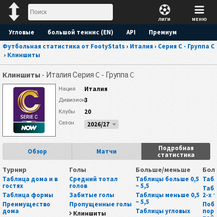
ЛИГИ
МЕНЮ
Угловые
большой теннис (EN)
API
Премиум
Футбольная статистика от FootyStats
›
Италия
›
Серия C - Группа C
Прогноз
›
Клиншиты
Клиншиты
- Италия Серия C - Группа C
Италия
Нация
3
Дивизион
20
Клубы
Сезон
2026/27
Подробная
Обзор
Матчи
статистика
Турнир
Голы
Больше/меньше
Бол
Таблица дома и в
Средний тотал
Таблицы больше 0,5
Табл
гостях
голов
~ 5,5
Табл
Таблица формы
Забитые голы
Таблицы меньше 0,5
2-х 
~ 5,5
Преимущество
Пропущенные голы
Поб
дома
Таблицы угловых
пора
Клиншиты