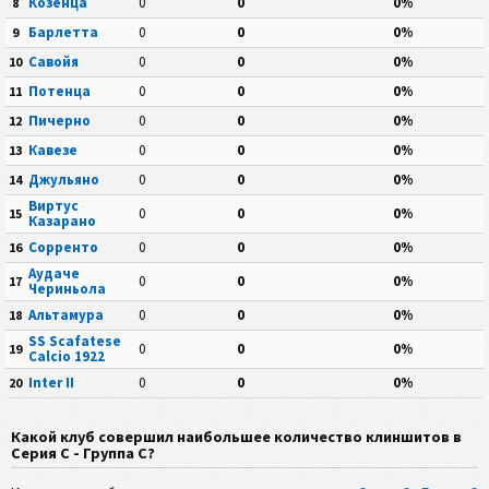
Козенца
0
0
0%
8
Барлетта
0
0
0%
9
Савойя
0
0
0%
10
Потенца
0
0
0%
11
Пичерно
0
0
0%
12
Кавезе
0
0
0%
13
Джульяно
0
0
0%
14
Виртус
0
0
0%
15
Казарано
Сорренто
0
0
0%
16
Аудаче
0
0
0%
17
Чериньола
Альтамура
0
0
0%
18
SS Scafatese
0
0
0%
19
Calcio 1922
Inter II
0
0
0%
20
Какой клуб совершил наибольшее количество клиншитов в
Серия C - Группа C?