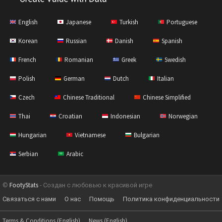
English
Japanese
Turkish
Portuguese
Korean
Russian
Danish
Spanish
French
Romanian
Greek
Swedish
Polish
German
Dutch
Italian
Czech
Chinese Traditional
Chinese Simplified
Thai
Croatian
Indonesian
Norwegian
Hungarian
Vietnamese
Bulgarian
Serbian
Arabic
©
FootyStats
- Создан с любовью к красивой игре
Связаться с нами
О нас
Помощь
Политика конфиденциальности
Terms & Conditions (English)
News (English)