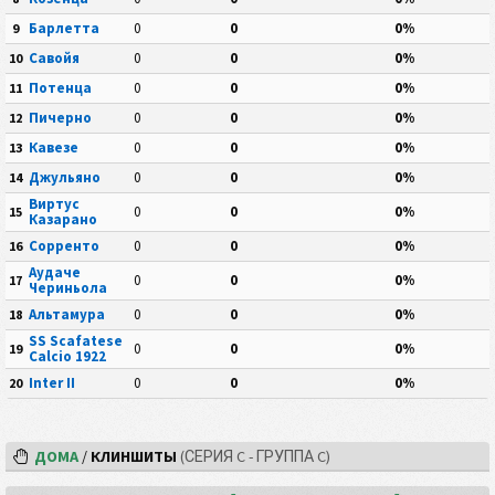
Барлетта
0
0
0%
9
Савойя
0
0
0%
10
Потенца
0
0
0%
11
Пичерно
0
0
0%
12
Кавезе
0
0
0%
13
Джульяно
0
0
0%
14
Виртус
0
0
0%
15
Казарано
Сорренто
0
0
0%
16
Аудаче
0
0
0%
17
Чериньола
Альтамура
0
0
0%
18
SS Scafatese
0
0
0%
19
Calcio 1922
Inter II
0
0
0%
20
ДОМА
/
КЛИНШИТЫ
(СЕРИЯ C - ГРУППА C)