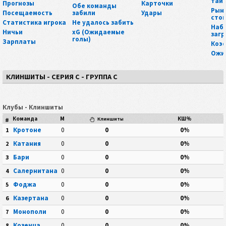
тай
Прогнозы
Карточки
Обе команды
Рын
Посещаемость
забили
Удары
сто
Статистика игрока
Не удалось забить
Наб
Ничьи
xG (Ожидаемые
загр
голы)
Зарплаты
Коэ
Ожи
КЛИНШИТЫ - СЕРИЯ C - ГРУППА C
Клубы - Клиншиты
Команда
М
КШ%
#
Клиншиты
Кротоне
0
0
0%
1
Катания
0
0
0%
2
Бари
0
0
0%
3
Салернитана
0
0
0%
4
Фоджа
0
0
0%
5
Казертана
0
0
0%
6
Монополи
0
0
0%
7
Козенца
0
0
0%
8