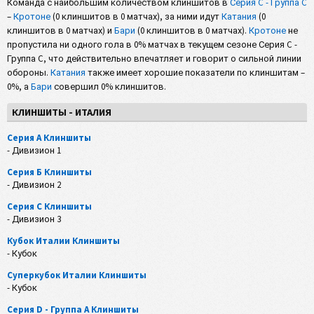
Команда с наибольшим количеством клиншитов в
Серия C - Группа C
–
Кротоне
(0 клиншитов в 0 матчах), за ними идут
Катания
(0
клиншитов в 0 матчах) и
Бари
(0 клиншитов в 0 матчах).
Кротоне
не
пропустила ни одного гола в 0% матчах в текущем сезоне Серия C -
Группа C, что действительно впечатляет и говорит о сильной линии
обороны.
Катания
также имеет хорошие показатели по клиншитам –
0%, а
Бари
совершил 0% клиншитов.
КЛИНШИТЫ - ИТАЛИЯ
Серия А Клиншиты
- Дивизион 1
Серия Б Клиншиты
- Дивизион 2
Серия C Клиншиты
- Дивизион 3
Кубок Италии Клиншиты
- Кубок
Суперкубок Италии Клиншиты
- Кубок
Серия D - Группа A Клиншиты