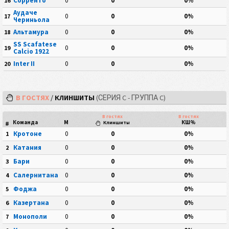
Сорренто
0
0
0%
16
Аудаче
0
0
0%
17
Чериньола
Альтамура
0
0
0%
18
SS Scafatese
0
0
0%
19
Calcio 1922
Inter II
0
0
0%
20
В ГОСТЯХ
/
КЛИНШИТЫ
(СЕРИЯ C - ГРУППА C)
В гостях
В гостях
Команда
М
КШ%
#
Клиншиты
Кротоне
0
0
0%
1
Катания
0
0
0%
2
Бари
0
0
0%
3
Салернитана
0
0
0%
4
Фоджа
0
0
0%
5
Казертана
0
0
0%
6
Монополи
0
0
0%
7