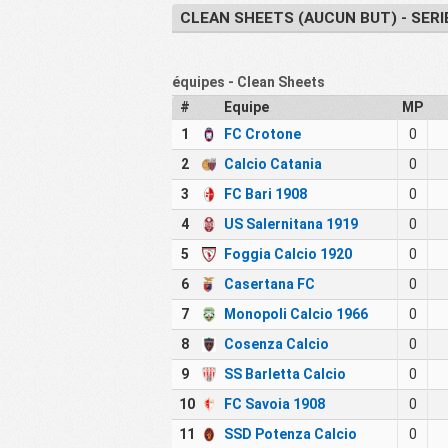
CLEAN SHEETS (AUCUN BUT) - SERI
équipes - Clean Sheets
#
Equipe
MP
1
FC Crotone
0
2
Calcio Catania
0
3
FC Bari 1908
0
4
US Salernitana 1919
0
5
Foggia Calcio 1920
0
6
Casertana FC
0
7
Monopoli Calcio 1966
0
8
Cosenza Calcio
0
9
SS Barletta Calcio
0
10
FC Savoia 1908
0
11
SSD Potenza Calcio
0