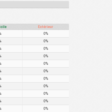
cile
Extérieur
%
0%
%
0%
%
0%
%
0%
%
0%
%
0%
%
0%
%
0%
%
0%
%
0%
%
0%