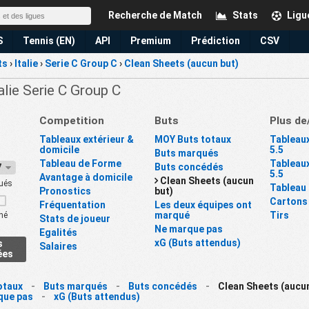
Recherche de Match
Stats
Ligu
S
Tennis (EN)
API
Premium
Prédiction
CSV
ts
›
Italie
›
Serie C Group C
›
Clean Sheets (aucun but)
talie Serie C Group C
Competition
Buts
Plus de
Tableaux extérieur &
MOY Buts totaux
Tableaux
domicile
5.5
Buts marqués
Tableau de Forme
Tableaux
Buts concédés
27
5.5
Avantage à domicile
Clean Sheets (aucun
ués
Tableau
Pronostics
but)
Cartons
Fréquentation
Les deux équipes ont
marqué
Tirs
né
Stats de joueur
Ne marque pas
Egalités
xG (Buts attendus)
s
Salaires
ées
otaux
-
Buts marqués
-
Buts concédés
-
Clean Sheets (aucun
que pas
-
xG (Buts attendus)