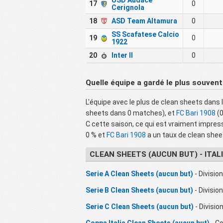
USD Audace
17
0
Cerignola
18
ASD Team Altamura
0
SS Scafatese Calcio
19
0
1922
20
Inter II
0
Quelle équipe a gardé le plus souvent
L'équipe avec le plus de clean sheets dans 
sheets dans 0 matches), et
FC Bari 1908
(0
C cette saison, ce qui est vraiment impres
0 % et
FC Bari 1908
a un taux de clean shee
CLEAN SHEETS (AUCUN BUT) - ITAL
Serie A Clean Sheets (aucun but)
- Division
Serie B Clean Sheets (aucun but)
- Division
Serie C Clean Sheets (aucun but)
- Divisio
Coppa Italia Clean Sheets (aucun but)
- C