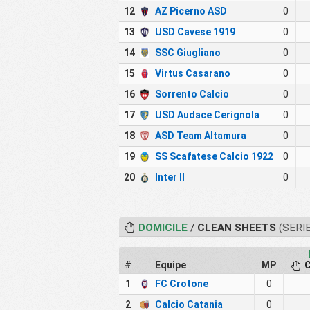
12
AZ Picerno ASD
0
13
USD Cavese 1919
0
14
SSC Giugliano
0
15
Virtus Casarano
0
16
Sorrento Calcio
0
17
USD Audace Cerignola
0
18
ASD Team Altamura
0
19
SS Scafatese Calcio 1922
0
20
Inter II
0
DOMICILE
/
CLEAN SHEETS
(SERIE
#
Equipe
MP
C
1
FC Crotone
0
2
Calcio Catania
0