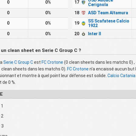
USD Audace
0
0%
17
Cerignola
0
0%
18
ASD Team Altamura
SS Scafatese Calcio
0
0%
19
1922
0
0%
20
Inter II
 un clean sheet en Serie C Group C ?
la
Serie C Group C
est
FC Crotone
(0 clean sheets dans les matchs 0) , e
 clean sheets dans les matchs 0).
FC Crotone
n'a encaissé aucun but 
sionnant et montre à quel point leur défense est solide.
Calcio Catania
t de 0 %.
IE
 1
 2
n 3
oupe