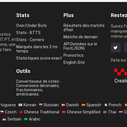
Stats
Plus
Restez
Over/Under Buts
Résultats des matchs
Suivez F
d'hier
manquer 
Stats - BTTS
ostics
même une
Matchs de demain
HT/FT, et
Stats - Corners
API Données sur le
lème, une
Marqués dans les 2 mi-
Foot(JSON)
z faire
temps
Pronostics
Statistiques score exact
Data sur 
English Site
Outils
Convertisseur de cotes -
Conversions décimales,
fractionnaires,
américaines
rtuguese
Korean
Russian
Danish
Spanish
French
Czech
Chinese Traditional
Chinese Simplified
Thai
C
Serbian
Arabic