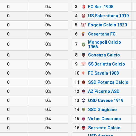
0
0%
3
FC Bari 1908
0
0%
4
US Salernitana 1919
0
0%
5
Foggia Calcio 1920
0
0%
6
Casertana FC
Monopoli Calcio
0
0%
7
1966
0
0%
8
Cosenza Calcio
0
0%
9
SS Barletta Calcio
0
0%
10
FC Savoia 1908
0
0%
11
SSD Potenza Calcio
0
0%
12
AZ Picerno ASD
0
0%
13
USD Cavese 1919
0
0%
14
SSC Giugliano
0
0%
15
Virtus Casarano
0
0%
16
Sorrento Calcio