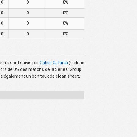
0
0
0%
0
0
0%
0
0
0%
0
0
0%
t ils sont suivis par
Calcio Catania
(0 clean
lors de 0% des matchs de la Serie C Group
a également un bon taux de clean sheet,