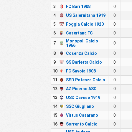
3
FC Bari 1908
0
4
US Salernitana 1919
0
5
Foggia Calcio 1920
0
6
Casertana FC
0
Monopoli Calcio
7
0
1966
8
Cosenza Calcio
0
9
SS Barletta Calcio
0
10
FC Savoia 1908
0
11
SSD Potenza Calcio
0
12
AZ Picerno ASD
0
13
USD Cavese 1919
0
14
SSC Giugliano
0
15
Virtus Casarano
0
16
Sorrento Calcio
0