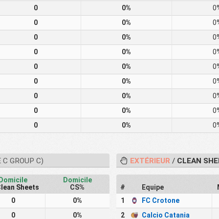
0
0%
0
0
0%
0
0
0%
0
0
0%
0
0
0%
0
0
0%
0
0
0%
0
0
0%
0
0
0%
0
 C GROUP C)
EXTÉRIEUR
/
CLEAN SHE
Domicile
Domicile
lean Sheets
CS%
#
Equipe
0
0%
1
FC Crotone
0
0%
2
Calcio Catania