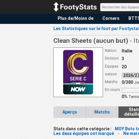
Plus de/Moins de
Corners
BTT
Les Statistiques sur le foot par Footysta
Clean Sheets (aucun but)
- I
Nation
Italie
Division
3
Équipes
20
saison
2026/
Matchs
0/380
Jo
En cours
0%
Termi
Stat
Aperçu
Matchs
détaill
Stats dans cette catégorie :
MOY Buts t
Les deux équipes ont marqué
-
Ne mar