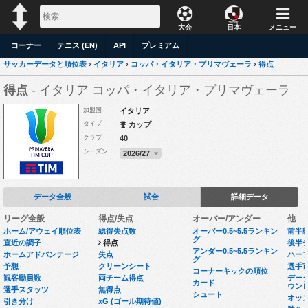
大会
日本
メニュー
コーナー
テニス (EN)
API
プレミアム
サッカーデータと順位表
›
イタリア
›
コッパ・イタリア・プリマヴェーラ
›
得点
得点
- イタリア コッパ・イタリア・プリマヴェーラ
加盟国
イタリア
タイプ
カップ
クラブ
40
シーズン
2026/27
データ全般
試合
詳細データ
リーグ全般
得点/失点
オーバー/アンダー
他
ホーム/アウェイ順位表
総得失点数
オーバー0.5~5.5ランキン
前半
グ
直近の調子
得点
後半
アンダー0.5~5.5ランキン
ホームアドバンテージ
失点
ハー
グ
予想
クリーンシート
選手
コーナーキックの順位
観客動員数
両チーム得点
データセ
カード
ウン
選手スタッツ
無得点
シュート
オッ
引き分け
xG (ゴール期待値)