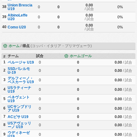
Union Brescia
0.00
38
0
0
0%
U19
/ 試合
AlbinoLeffe
0.00
39
0
0
0%
U20
/ 試合
0.00
40
Como U20
0
0
0%
/ 試合
ホーム
/
得点
(コッパ・イタリア・プリマヴェーラ)
チーム
試合
ホームゴール
#
1
ペルージャ U19
0
0
0.00
/ 試合
SSDパレルモ
2
0
0
0.00
/ 試合
U-19
デルフィーノ・
3
0
0
0.00
/ 試合
ペスカーラ U19
USラティーナ
4
0
0
0.00
/ 試合
U19
ベネヴェント
5
0
0
0.00
/ 試合
U19
UCサンプドリ
6
0
0
0.00
/ 試合
ア U19
7
ACピサ U19
0
0
0.00
/ 試合
USアヴェッリ
8
0
0
0.00
/ 試合
ーノ U19
ウディネーゼ
9
0
0
0.00
/ 試合
U19