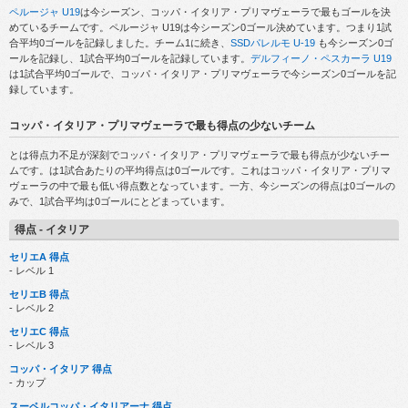
ペルージャ U19
は今シーズン、コッパ・イタリア・プリマヴェーラで最もゴールを決
めているチームです。ペルージャ U19は今シーズン0ゴール決めています。つまり1試
合平均0ゴールを記録しました。チーム1に続き、
SSDパレルモ U-19
も今シーズン0ゴ
ールを記録し、1試合平均0ゴールを記録しています。
デルフィーノ・ペスカーラ U19
は1試合平均0ゴールで、コッパ・イタリア・プリマヴェーラで今シーズン0ゴールを記
録しています。
コッパ・イタリア・プリマヴェーラで最も得点の少ないチーム
と
は得点力不足が深刻でコッパ・イタリア・プリマヴェーラで最も得点が少ないチー
ムです。
は1試合あたりの平均得点は0ゴールです。これはコッパ・イタリア・プリマ
ヴェーラの中で最も低い得点数となっています。一方、
今シーズンの得点は0ゴールの
みで、1試合平均は0ゴールにとどまっています。
得点 - イタリア
セリエA 得点
- レベル 1
セリエB 得点
- レベル 2
セリエC 得点
- レベル 3
コッパ・イタリア 得点
- カップ
スーペルコッパ・イタリアーナ 得点