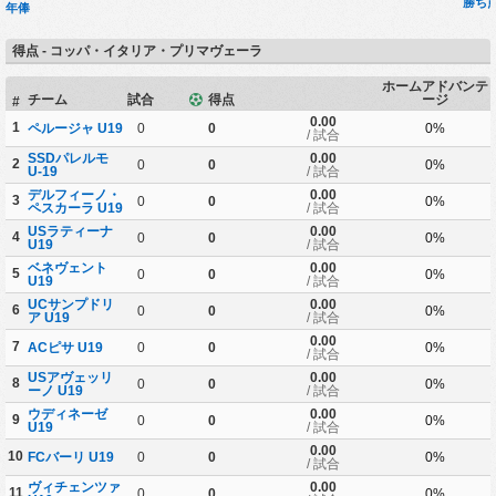
勝ち
年俸
得点 - コッパ・イタリア・プリマヴェーラ
ホームアドバンテ
チーム
試合
得点
ージ
#
0.00
1
ペルージャ U19
0
0
0%
/ 試合
SSDパレルモ
0.00
2
0
0
0%
U-19
/ 試合
デルフィーノ・
0.00
3
0
0
0%
ペスカーラ U19
/ 試合
USラティーナ
0.00
4
0
0
0%
U19
/ 試合
ベネヴェント
0.00
5
0
0
0%
U19
/ 試合
UCサンプドリ
0.00
6
0
0
0%
ア U19
/ 試合
0.00
7
ACピサ U19
0
0
0%
/ 試合
USアヴェッリ
0.00
8
0
0
0%
ーノ U19
/ 試合
ウディネーゼ
0.00
9
0
0
0%
U19
/ 試合
0.00
10
FCバーリ U19
0
0
0%
/ 試合
ヴィチェンツァ
0.00
11
0
0
0%