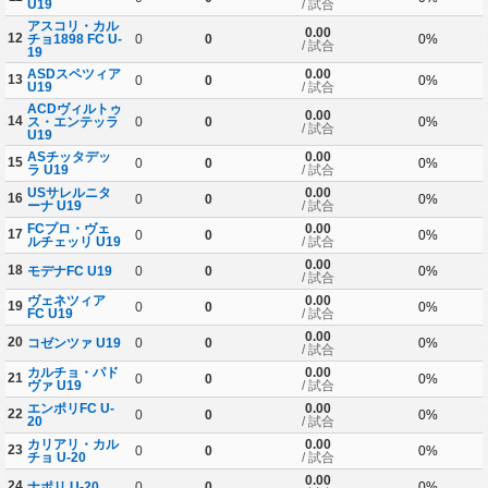
U19
/ 試合
アスコリ・カル
0.00
12
チョ1898 FC U-
0
0
0%
/ 試合
19
ASDスペツィア
0.00
13
0
0
0%
U19
/ 試合
ACDヴィルトゥ
0.00
14
ス・エンテッラ
0
0
0%
/ 試合
U19
ASチッタデッ
0.00
15
0
0
0%
ラ U19
/ 試合
USサレルニタ
0.00
16
0
0
0%
ーナ U19
/ 試合
FCプロ・ヴェ
0.00
17
0
0
0%
ルチェッリ U19
/ 試合
0.00
18
モデナFC U19
0
0
0%
/ 試合
ヴェネツィア
0.00
19
0
0
0%
FC U19
/ 試合
0.00
20
コゼンツァ U19
0
0
0%
/ 試合
カルチョ・パド
0.00
21
0
0
0%
ヴァ U19
/ 試合
エンポリFC U-
0.00
22
0
0
0%
20
/ 試合
カリアリ・カル
0.00
23
0
0
0%
チョ U-20
/ 試合
0.00
24
ナポリ U-20
0
0
0%