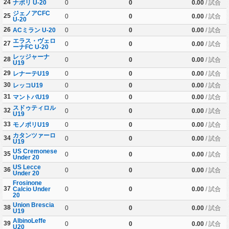
24
ナポリ U-20
0
0
0.00
/ 試合
ジェノアCFC
25
0
0
0.00
/ 試合
U-20
26
ACミラン U-20
0
0
0.00
/ 試合
エラス・ヴェロ
27
0
0
0.00
/ 試合
ーナFC U-20
レッジャーナ
28
0
0
0.00
/ 試合
U19
29
レナーテU19
0
0
0.00
/ 試合
30
レッコU19
0
0
0.00
/ 試合
31
マントバU19
0
0
0.00
/ 試合
スドゥティロル
32
0
0
0.00
/ 試合
U19
33
モノポリU19
0
0
0.00
/ 試合
カタンツァーロ
34
0
0
0.00
/ 試合
U19
US Cremonese
35
0
0
0.00
/ 試合
Under 20
US Lecce
36
0
0
0.00
/ 試合
Under 20
Frosinone
37
Calcio Under
0
0
0.00
/ 試合
20
Union Brescia
38
0
0
0.00
/ 試合
U19
AlbinoLeffe
39
0
0
0.00
/ 試合
U20