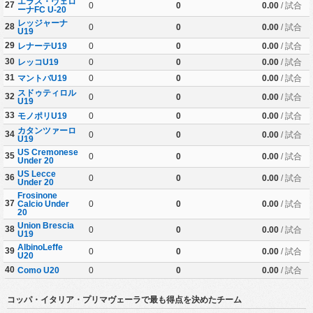
エラス・ヴェロ
27
0
0
0.00
/ 試合
ーナFC U-20
レッジャーナ
28
0
0
0.00
/ 試合
U19
29
レナーテU19
0
0
0.00
/ 試合
30
レッコU19
0
0
0.00
/ 試合
31
マントバU19
0
0
0.00
/ 試合
スドゥティロル
32
0
0
0.00
/ 試合
U19
33
モノポリU19
0
0
0.00
/ 試合
カタンツァーロ
34
0
0
0.00
/ 試合
U19
US Cremonese
35
0
0
0.00
/ 試合
Under 20
US Lecce
36
0
0
0.00
/ 試合
Under 20
Frosinone
37
Calcio Under
0
0
0.00
/ 試合
20
Union Brescia
38
0
0
0.00
/ 試合
U19
AlbinoLeffe
39
0
0
0.00
/ 試合
U20
40
Como U20
0
0
0.00
/ 試合
コッパ・イタリア・プリマヴェーラで最も得点を決めたチーム