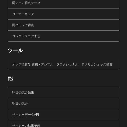
両チーム得点データ
コーナーキック
両ハーフで得点
コレクトスコア予想
ツール
オッズ換算/計算機 - デシマル、フラクショナル、アメリカンオッズ換算
他
昨日の試合結果
明日の試合
サッカーデータAPI
サッカーの結果予想