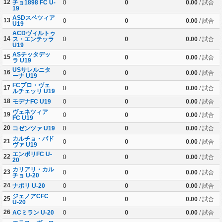
12
チョ1898 FC U-
0
0
0.00
/ 試合
19
ASDスペツィア
13
0
0
0.00
/ 試合
U19
ACDヴィルトゥ
14
ス・エンテッラ
0
0
0.00
/ 試合
U19
ASチッタデッ
15
0
0
0.00
/ 試合
ラ U19
USサレルニタ
16
0
0
0.00
/ 試合
ーナ U19
FCプロ・ヴェ
17
0
0
0.00
/ 試合
ルチェッリ U19
18
モデナFC U19
0
0
0.00
/ 試合
ヴェネツィア
19
0
0
0.00
/ 試合
FC U19
20
コゼンツァ U19
0
0
0.00
/ 試合
カルチョ・パド
21
0
0
0.00
/ 試合
ヴァ U19
エンポリFC U-
22
0
0
0.00
/ 試合
20
カリアリ・カル
23
0
0
0.00
/ 試合
チョ U-20
24
ナポリ U-20
0
0
0.00
/ 試合
ジェノアCFC
25
0
0
0.00
/ 試合
U-20
26
ACミラン U-20
0
0
0.00
/ 試合