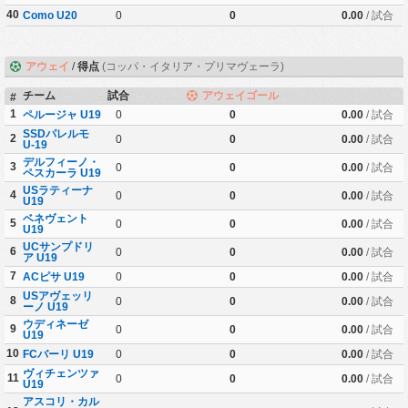
40
Como U20
0
0
0.00
/ 試合
アウェイ
/
得点
(コッパ・イタリア・プリマヴェーラ)
チーム
試合
アウェイゴール
#
1
ペルージャ U19
0
0
0.00
/ 試合
SSDパレルモ
2
0
0
0.00
/ 試合
U-19
デルフィーノ・
3
0
0
0.00
/ 試合
ペスカーラ U19
USラティーナ
4
0
0
0.00
/ 試合
U19
ベネヴェント
5
0
0
0.00
/ 試合
U19
UCサンプドリ
6
0
0
0.00
/ 試合
ア U19
7
ACピサ U19
0
0
0.00
/ 試合
USアヴェッリ
8
0
0
0.00
/ 試合
ーノ U19
ウディネーゼ
9
0
0
0.00
/ 試合
U19
10
FCバーリ U19
0
0
0.00
/ 試合
ヴィチェンツァ
11
0
0
0.00
/ 試合
U19
アスコリ・カル