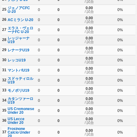
/ 試合
ジェノアCFC
0.00
25
0
0
0%
U-20
/ 試合
0.00
26
ACミラン U-20
0
0
0%
/ 試合
エラス・ヴェロ
0.00
27
0
0
0%
ーナFC U-20
/ 試合
レッジャーナ
0.00
28
0
0
0%
U19
/ 試合
0.00
29
レナーテU19
0
0
0%
/ 試合
0.00
30
レッコU19
0
0
0%
/ 試合
0.00
31
マントバU19
0
0
0%
/ 試合
スドゥティロル
0.00
32
0
0
0%
U19
/ 試合
0.00
33
モノポリU19
0
0
0%
/ 試合
カタンツァーロ
0.00
34
0
0
0%
U19
/ 試合
US Cremonese
0.00
35
0
0
0%
Under 20
/ 試合
US Lecce
0.00
36
0
0
0%
Under 20
/ 試合
Frosinone
0.00
37
Calcio Under
0
0
0%
/ 試合
20