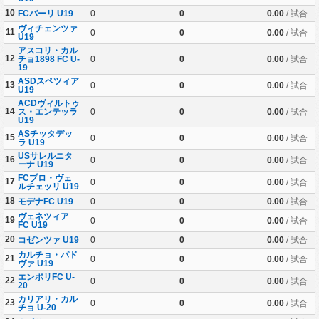
10
FCバーリ U19
0
0
0.00
/ 試合
ヴィチェンツァ
11
0
0
0.00
/ 試合
U19
アスコリ・カル
12
チョ1898 FC U-
0
0
0.00
/ 試合
19
ASDスペツィア
13
0
0
0.00
/ 試合
U19
ACDヴィルトゥ
14
ス・エンテッラ
0
0
0.00
/ 試合
U19
ASチッタデッ
15
0
0
0.00
/ 試合
ラ U19
USサレルニタ
16
0
0
0.00
/ 試合
ーナ U19
FCプロ・ヴェ
17
0
0
0.00
/ 試合
ルチェッリ U19
18
モデナFC U19
0
0
0.00
/ 試合
ヴェネツィア
19
0
0
0.00
/ 試合
FC U19
20
コゼンツァ U19
0
0
0.00
/ 試合
カルチョ・パド
21
0
0
0.00
/ 試合
ヴァ U19
エンポリFC U-
22
0
0
0.00
/ 試合
20
カリアリ・カル
23
0
0
0.00
/ 試合
チョ U-20