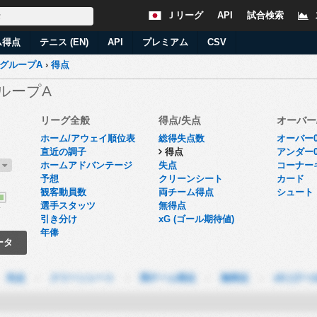
Ｊリーグ
API
試合検索
ム得点
テニス (EN)
API
プレミアム
CSV
 グループA
›
得点
グループA
リーグ全般
得点/失点
オーバー
ホーム/アウェイ順位表
総得失点数
オーバー0
直近の調子
得点
アンダー0
6
ホームアドバンテージ
失点
コーナー
予想
クリーンシート
カード
観客動員数
両チーム得点
シュート
選手スタッツ
無得点
了
引き分け
xG (ゴール期待値)
年俸
ータ
-
失点
-
クリーンシート
-
両チーム得点
-
無得点
-
xG (ゴー