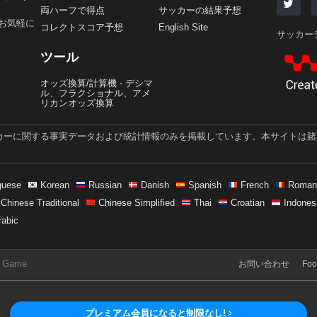
両ハーフで得点
サッカーの結果予想
お気軽に
コレクトスコア予想
English Site
サッカー
ツール
オッズ換算/計算機 - デシマ
ル、フラクショナル、アメ
リカンオッズ換算
ッカーに関する事実データおよび統計情報のみを掲載しています。本サイトは
guese
Korean
Russian
Danish
Spanish
French
Roman
Chinese Traditional
Chinese Simplified
Thai
Croatian
Indones
rabic
ul Game
お問い合わせ
Fo
プレミアム会員になると制限なし!