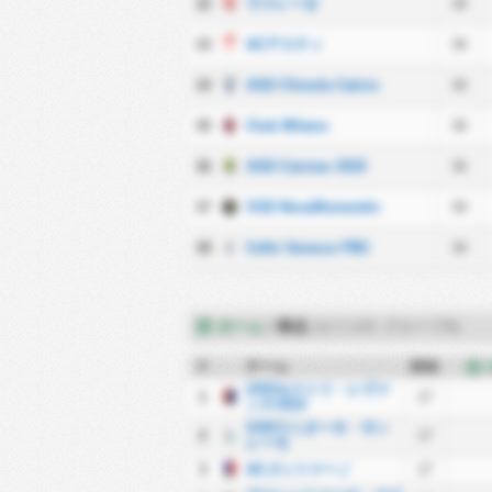
12
ヴァレーゼ
34
13
ACアスティ
34
14
ASD Chisola Calcio
34
15
Club Milano
34
16
ASD Cairese 1919
34
17
SSD NovaRomentin
34
18
Celle Varazze FBC
34
ホーム
/
得点
(セリエD: グループA)
#
チーム
試合
USDセストリ・レヴァ
1
17
ンテ1919
SSDウニオーネ・サン
2
17
レーモ
3
ACゴッツァーノ
17