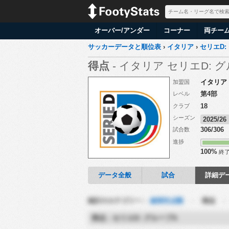
オーバー/アンダー
コーナー
両チー
サッカーデータと順位表
›
イタリア
›
セリエD:
得点
- イタリア セリエD: 
イタリア
加盟国
第4部
レベル
18
クラブ
シーズン
2025/2
306/306
試合数
進捗
100%
終
データ全般
試合
詳細デ
統計のカテゴリー :
総得失点数
-
得点
得点 - セリエD: グループA