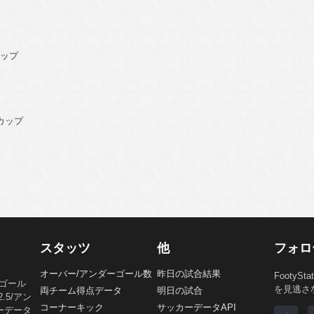
カップ
 カップ
スタッツ
他
フォロ
オーバー/アンダーゴール数
昨日の試合結果
Footy
、ゴール
を見逃さ
両チーム得点データ
明日の試合
5/アン
コーナーキック
サッカーデータAPI
ーデータ