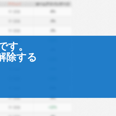
アウェイ
ホームアドバンテージ
0
/ 試合
-8%
0
/ 試合
-3%
0
/ 試合
-3%
0
/ 試合
+22%
です。
0
/ 試合
-2%
解除する
0
/ 試合
+19%
0
/ 試合
+24%
0
/ 試合
+28%
0
/ 試合
-23%
0
/ 試合
-9%
0
/ 試合
+22%