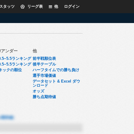
スタッツ
リーグ表
他
ログイン
/アンダー
他
.5~5.5ランキング
前半戦順位表
.5~5.5ランキング
後半テーブル
キックの順位
ハーフタイムでの勝ち負け
選手市場価値
データセット & Excel ダウ
ンロード
オッズ
勝ち点期待値
ル期待値)