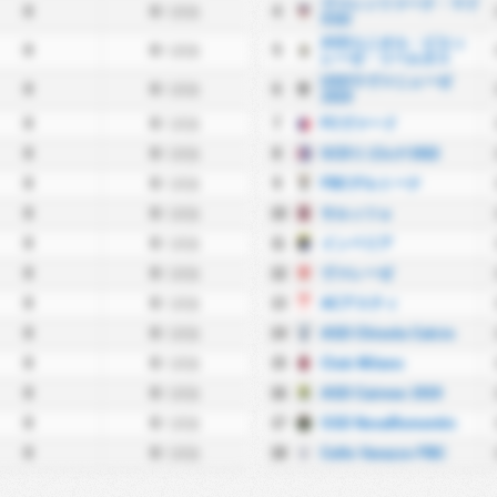
ヴァレンツァーナ・マド
0
0
/ 試合
4
SSD
ASDユニオル・ビエッ
0
0
/ 試合
5
レーゼ・リベルタス
USDラヴァニェーゼ
0
0
/ 試合
6
1919
0
0
/ 試合
7
FCヴァード
0
0
/ 試合
8
SCDリゴルナ1922
0
0
/ 試合
9
FBCデルトーナ
0
0
/ 試合
10
サルッツォ
0
0
/ 試合
11
インペリア
0
0
/ 試合
12
ヴァレーゼ
0
0
/ 試合
13
ACアスティ
0
0
/ 試合
14
ASD Chisola Calcio
0
0
/ 試合
15
Club Milano
0
0
/ 試合
16
ASD Cairese 1919
0
0
/ 試合
17
SSD NovaRomentin
0
0
/ 試合
18
Celle Varazze FBC