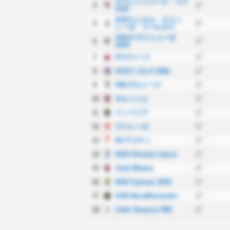
ヴァレンツァーナ・マド
4
17
SSD
ASDユニオル・ビエッ
5
17
レーゼ・リベルタス
USDラヴァニェーゼ
6
17
1919
7
FCヴァード
17
8
SCDリゴルナ1922
17
9
FBCデルトーナ
17
10
サルッツォ
17
11
インペリア
17
12
ヴァレーゼ
17
13
ACアスティ
17
14
ASD Chisola Calcio
17
15
Club Milano
17
16
ASD Cairese 1919
17
17
SSD NovaRomentin
17
18
Celle Varazze FBC
17