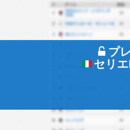
#
チーム
試合
USDセストリ・レヴァンテ
1
34
1919
2
SSDウニオーネ・サンレーモ
34
3
ACゴッツァーノ
34
4
ヴァレンツァーナ・マドSSD
34
プ
ASDユニオル・ビエッレー
5
34
ゼ・リベルタス
セリエ
6
USDラヴァニェーゼ1919
34
7
FCヴァード
34
8
SCDリゴルナ1922
34
9
FBCデルトーナ
34
10
サルッツォ
34
11
インペリア
34