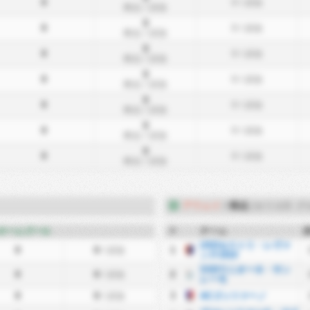
0
0
/ 試合
得点
/ 試合
0
0
0
/ 試合
得点
/ 試合
0
0
0
/ 試合
得点
/ 試合
0
0
0
/ 試合
得点
/ 試合
0
0
0
/ 試合
得点
/ 試合
0
0
0
/ 試合
得点
/ 試合
0
0
0
/ 試合
得点
/ 試合
アウェイ
/
得点
(セリエD: グ
ホームゴール
#
チーム
USDセストリ・レヴァ
0
0
/ 試合
1
ンテ1919
SSDウニオーネ・サン
0
0
/ 試合
2
レーモ
0
0
/ 試合
3
ACゴッツァーノ