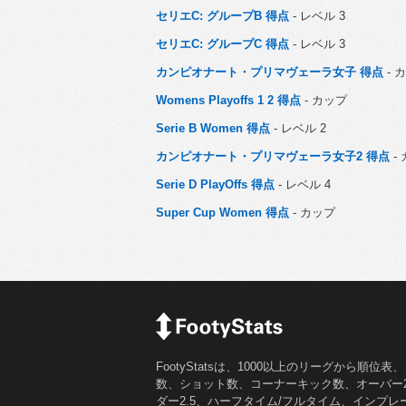
セリエC: グループB 得点
- レベル 3
セリエC: グループC 得点
- レベル 3
カンピオナート・プリマヴェーラ女子 得点
- 
Womens Playoffs 1 2 得点
- カップ
Serie B Women 得点
- レベル 2
カンピオナート・プリマヴェーラ女子2 得点
-
Serie D PlayOffs 得点
- レベル 4
Super Cup Women 得点
- カップ
FootyStatsは、1000以上のリーグから順位表
数、ショット数、コーナーキック数、オーバー2.
ダー2.5、ハーフタイム/フルタイム、インプレ