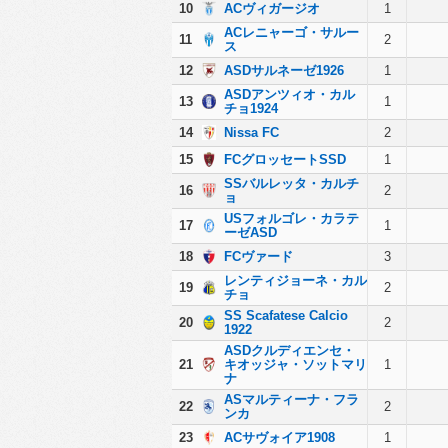
10
ACヴィガージオ
1
ACレニャーゴ・サルー
11
2
ス
12
ASDサルネーゼ1926
1
ASDアンツィオ・カル
13
1
チョ1924
14
Nissa FC
2
15
FCグロッセートSSD
1
SSバルレッタ・カルチ
16
2
ョ
USフォルゴレ・カラテ
17
1
ーゼASD
18
FCヴァード
3
レンティジョーネ・カル
19
2
チョ
SS Scafatese Calcio
20
2
1922
ASDクルディエンセ・
21
キオッジャ・ソットマリ
1
ナ
ASマルティーナ・フラ
22
2
ンカ
23
ACサヴォイア1908
1