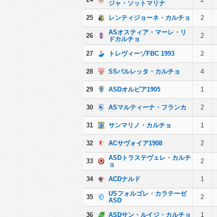
ジャ・ソットマリナ
25
レンティジョーネ・カルチョ
2
ASオスティア・マーレ・リ
26
2
ドカルチョ
27
トレヴィーゾFBC 1993
2
28
SSバルレッタ・カルチョ
4
29
ASDオルビア1905
1
30
ASマルティーナ・フランカ
2
31
サンマリノ・カルチョ
1
32
ACサヴォイア1908
2
ASDトラステヴェレ・カルチ
33
2
ョ
34
ACDナルド
1
USフォルゴレ・カラテーゼ
35
2
ASD
36
ASDサン・ルイジ・カルチョ
1