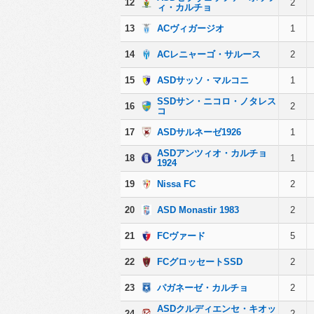
12
2
ィ・カルチョ
13
ACヴィガージオ
1
14
ACレニャーゴ・サルース
2
15
ASDサッソ・マルコニ
1
SSDサン・ニコロ・ノタレス
16
2
コ
17
ASDサルネーゼ1926
1
ASDアンツィオ・カルチョ
18
1
1924
19
Nissa FC
2
20
ASD Monastir 1983
2
21
FCヴァード
5
22
FCグロッセートSSD
2
23
パガネーゼ・カルチョ
2
ASDクルディエンセ・キオッ
24
2