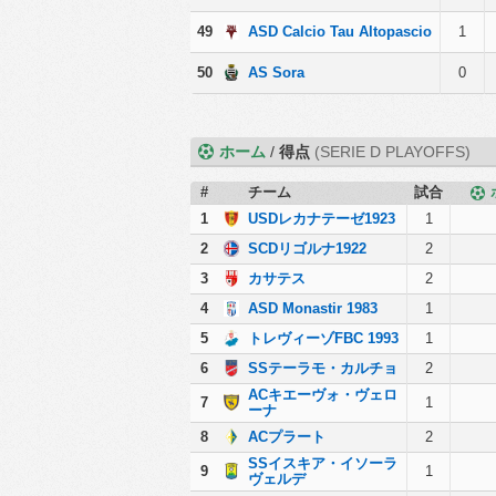
49
ASD Calcio Tau Altopascio
1
50
AS Sora
0
ホーム
/
得点
(SERIE D PLAYOFFS)
#
チーム
試合
1
USDレカナテーゼ1923
1
2
SCDリゴルナ1922
2
3
カサテス
2
4
ASD Monastir 1983
1
5
トレヴィーゾFBC 1993
1
6
SSテーラモ・カルチョ
2
ACキエーヴォ・ヴェロ
7
1
ーナ
8
ACプラート
2
SSイスキア・イソーラ
9
1
ヴェルデ