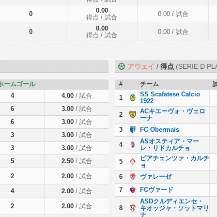
0.00
0
0.00
/ 試合
得点
/ 試合
0.00
0
0.00
/ 試合
得点
/ 試合
アウェイ
/
得点
(SERIE D PL
ホームゴール
#
チーム
SS Scafatese Calcio
4
4.00
/ 試合
1
1922
6
3.00
/ 試合
ACキエーヴォ・ヴェロ
2
ーナ
6
3.00
/ 試合
3
FC Obermais
3
3.00
/ 試合
ASオスティア・マー
4
3
3.00
/ 試合
レ・リドカルチョ
ピアチェンツァ・カルチ
5
2.50
/ 試合
5
ョ
2
2.00
/ 試合
6
ヴァレーゼ
7
FCヴァード
4
2.00
/ 試合
ASDクルディエンセ・
2
2.00
/ 試合
8
キオッジャ・ソットマリ
ナ