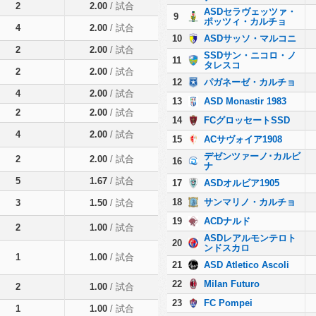
2
2.00
/ 試合
ASDセラヴェッツァ・
9
ポッツィ・カルチョ
4
2.00
/ 試合
10
ASDサッソ・マルコニ
2
2.00
/ 試合
SSDサン・ニコロ・ノ
11
タレスコ
2
2.00
/ 試合
12
パガネーゼ・カルチョ
4
2.00
/ 試合
13
ASD Monastir 1983
2
2.00
/ 試合
14
FCグロッセートSSD
4
2.00
/ 試合
15
ACサヴォイア1908
デゼンツァーノ･カルビ
2
2.00
/ 試合
16
ナ
5
1.67
/ 試合
17
ASDオルビア1905
18
サンマリノ・カルチョ
3
1.50
/ 試合
19
ACDナルド
2
1.00
/ 試合
ASDレアルモンテロト
20
ンドスカロ
1
1.00
/ 試合
21
ASD Atletico Ascoli
22
Milan Futuro
2
1.00
/ 試合
23
FC Pompei
1
1.00
/ 試合