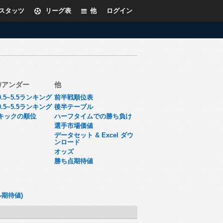
スタッツ
リーグ表
他
ログイン
/アンダー
他
.5~5.5ランキング
前半戦順位表
.5~5.5ランキング
後半テーブル
キックの順位
ハーフタイムでの勝ち負け
選手市場価値
データセット & Excel ダウ
ンロード
オッズ
勝ち点期待値
ル期待値)