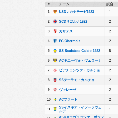
#
チーム
試合
1
USDレカナテーゼ1923
1
2
SCDリゴルナ1922
2
3
カサテス
2
4
FC Obermais
2
5
SS Scafatese Calcio 1922
5
6
ACキエーヴォ・ヴェローナ
2
7
ピアチェンツァ・カルチョ
2
8
SSテーラモ・カルチョ
2
9
ヴァレーゼ
2
10
ACプラート
2
SSイスキア・イソーラヴェ
11
1
ルデ
ASDセラヴェッツァ・ポッツ