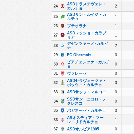
ASDトラステヴェレ・
24
2
カルチョ
ASDサン・ルイジ・カ
25
1
ルチョ
26
プテオラナ
1
ASDレッジョ・カラブ
27
1
リア
デゼンツァーノ･カルビ
28
2
ナ
29
FC Obermais
0
ピアチェンツァ・カルチ
30
0
ョ
31
ヴァレーゼ
0
ASDセラヴェッツァ・
32
0
ポッツィ・カルチョ
33
ASDサッソ・マルコニ
0
SSDサン・ニコロ・ノ
34
0
タレスコ
35
パガネーゼ・カルチョ
0
ASオスティア・マー
36
1
レ・リドカルチョ
37
ASDオルビア1905
0