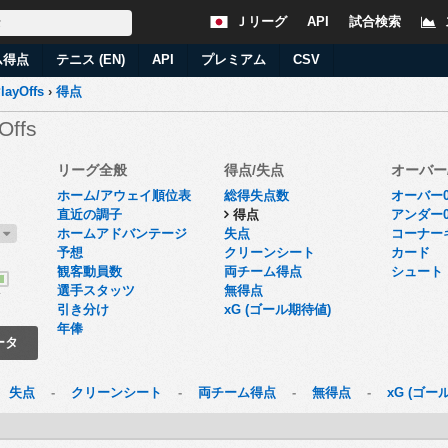
Ｊリーグ
API
試合検索
ム得点
テニス (EN)
API
プレミアム
CSV
layOffs
›
得点
Offs
リーグ全般
得点/失点
オーバー
ホーム/アウェイ順位表
総得失点数
オーバー0
直近の調子
得点
アンダー0
6
ホームアドバンテージ
失点
コーナー
予想
クリーンシート
カード
観客動員数
両チーム得点
シュート
選手スタッツ
無得点
了
引き分け
xG (ゴール期待値)
年俸
ータ
-
失点
-
クリーンシート
-
両チーム得点
-
無得点
-
xG (ゴー