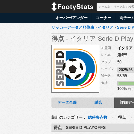
オーバー/アンダー
コーナー
両チー
サッカーデータと順位表
›
イタリア
›
Serie D P
得点
- イタリア Serie D Play
イタリア
加盟国
第4部
レベル
50
クラブ
シーズン
2025/2
58/59
試合数
進捗
100%
終
データ全般
試合
詳細デ
統計のカテゴリー :
総得失点数
-
得点
得点 - SERIE D PLAYOFFS