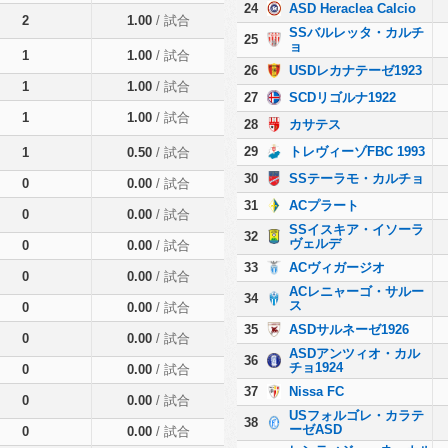
24
ASD Heraclea Calcio
2
1.00
/ 試合
SSバルレッタ・カルチ
25
ョ
1
1.00
/ 試合
26
USDレカナテーゼ1923
1
1.00
/ 試合
27
SCDリゴルナ1922
1
1.00
/ 試合
28
カサテス
29
トレヴィーゾFBC 1993
1
0.50
/ 試合
30
SSテーラモ・カルチョ
0
0.00
/ 試合
31
ACプラート
0
0.00
/ 試合
SSイスキア・イソーラ
32
ヴェルデ
0
0.00
/ 試合
33
ACヴィガージオ
0
0.00
/ 試合
ACレニャーゴ・サルー
34
ス
0
0.00
/ 試合
35
ASDサルネーゼ1926
0
0.00
/ 試合
ASDアンツィオ・カル
36
チョ1924
0
0.00
/ 試合
37
Nissa FC
0
0.00
/ 試合
USフォルゴレ・カラテ
38
ーゼASD
0
0.00
/ 試合