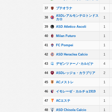
37
プテオラナ
1
ASDレアルモンテロトンドス
38
1
カロ
39
ASD Atletico Ascoli
1
40
Milan Futuro
1
41
FC Pompei
1
42
ASD Heraclea Calcio
1
43
デゼンツァーノ･カルビナ
4
44
ASDレッジョ・カラブリア
2
45
ACメストレ
1
46
イモレーゼ・カルチョ1919
1
47
ACエステ
1
48
ASD Chisola Calcio
1