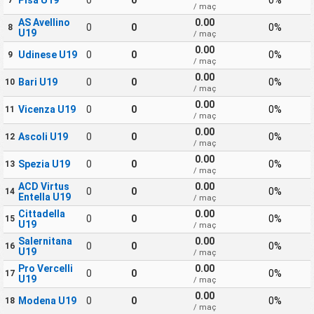
/ maç
AS Avellino
0.00
0
0
0%
8
U19
/ maç
0.00
Udinese U19
0
0
0%
9
/ maç
0.00
Bari U19
0
0
0%
10
/ maç
0.00
Vicenza U19
0
0
0%
11
/ maç
0.00
Ascoli U19
0
0
0%
12
/ maç
0.00
Spezia U19
0
0
0%
13
/ maç
ACD Virtus
0.00
0
0
0%
14
Entella U19
/ maç
Cittadella
0.00
0
0
0%
15
U19
/ maç
Salernitana
0.00
0
0
0%
16
U19
/ maç
Pro Vercelli
0.00
0
0
0%
17
U19
/ maç
0.00
Modena U19
0
0
0%
18
/ maç