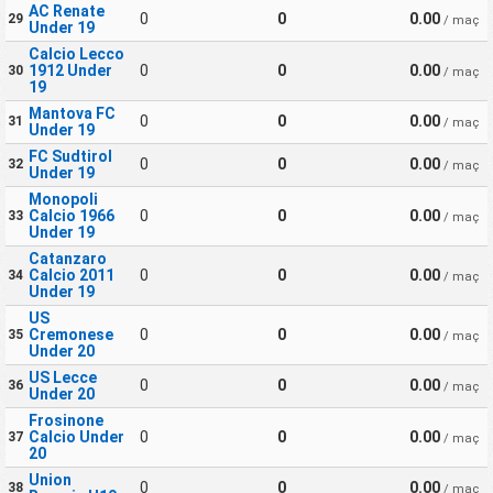
AC Renate
0
0
0.00
29
/ maç
Under 19
Calcio Lecco
1912 Under
0
0
0.00
30
/ maç
19
Mantova FC
0
0
0.00
31
/ maç
Under 19
FC Sudtirol
0
0
0.00
32
/ maç
Under 19
Monopoli
Calcio 1966
0
0
0.00
33
/ maç
Under 19
Catanzaro
Calcio 2011
0
0
0.00
34
/ maç
Under 19
US
Cremonese
0
0
0.00
35
/ maç
Under 20
US Lecce
0
0
0.00
36
/ maç
Under 20
Frosinone
Calcio Under
0
0
0.00
37
/ maç
20
Union
0
0
0.00
38
/ maç