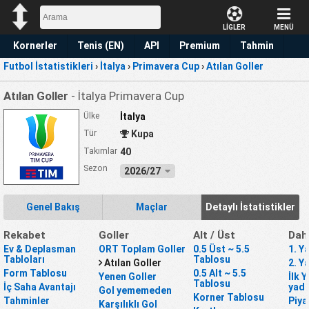
LİGLER
MENÜ
Kornerler
Tenis (EN)
API
Premium
Tahmin
Futbol İstatistikleri
›
İtalya
›
Primavera Cup
›
Atılan Goller
Atılan Goller
- İtalya Primavera Cup
Ülke
İtalya
Tür
Kupa
Takımlar
40
Sezon
2026/27
Genel Bakış
Maçlar
Detaylı İstatistikler
Rekabet
Goller
Alt / Üst
Dah
Ev & Deplasman
ORT Toplam Goller
0.5 Üst ~ 5.5
1. Y
Tabloları
Tablosu
Atılan Goller
2. Y
Form Tablosu
0.5 Alt ~ 5.5
Yenen Goller
İlk 
Tablosu
İç Saha Avantajı
yada
Gol yememeden
Korner Tablosu
Tahminler
Piya
Karşılıklı Gol