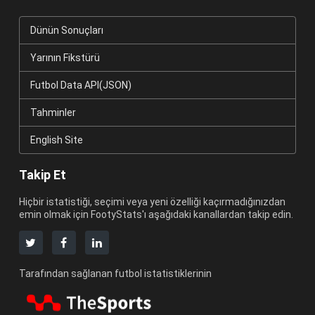
Dünün Sonuçları
Yarının Fikstürü
Futbol Data API(JSON)
Tahminler
English Site
Takip Et
Hiçbir istatistiği, seçimi veya yeni özelliği kaçırmadığınızdan
emin olmak için FootyStats'ı aşağıdaki kanallardan takip edin.
Tarafından sağlanan futbol istatistiklerinin