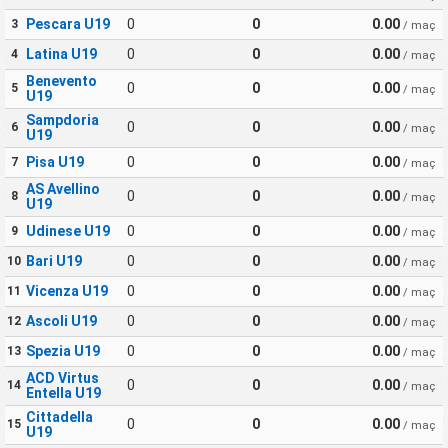
Pescara U19
0
0
0.00
3
/ maç
Latina U19
0
0
0.00
4
/ maç
Benevento
0
0
0.00
5
/ maç
U19
Sampdoria
0
0
0.00
6
/ maç
U19
Pisa U19
0
0
0.00
7
/ maç
AS Avellino
0
0
0.00
8
/ maç
U19
Udinese U19
0
0
0.00
9
/ maç
Bari U19
0
0
0.00
10
/ maç
Vicenza U19
0
0
0.00
11
/ maç
Ascoli U19
0
0
0.00
12
/ maç
Spezia U19
0
0
0.00
13
/ maç
ACD Virtus
0
0
0.00
14
/ maç
Entella U19
Cittadella
0
0
0.00
15
/ maç
U19