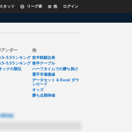
スタッツ
リーグ表
他
ログイン
/アンダー
他
.5~5.5ランキング
前半戦順位表
.5~5.5ランキング
後半テーブル
キックの順位
ハーフタイムでの勝ち負け
選手市場価値
データセット & Excel ダウ
ンロード
オッズ
勝ち点期待値
ル期待値)