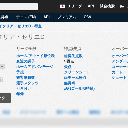
Ｊリーグ
API
試合検索
ム得点
テニス (EN)
API
プレミアム
CSV
イタリア・セリエD
›
得点
イタリア・セリエD
リーグ全般
得点/失点
オーバー
ホーム/アウェイ順位表
総得失点数
オーバー0
直近の調子
得点
アンダー0
6
ホームアドバンテージ
失点
コーナー
予想
クリーンシート
カード
観客動員数
両チーム得点
シュート
選手スタッツ
無得点
了
引き分け
xG (ゴール期待値)
年俸
ータ
-
失点
-
クリーンシート
-
両チーム得点
-
無得点
-
xG (ゴー