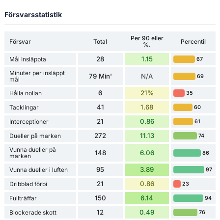
Försvarsstatistik
Per 90 eller
Försvar
Total
Percentil
%.
28
1.15
Mål Insläppta
67
Minuter per insläppt
79 Min'
N/A
69
mål
6
21%
Hålla nollan
35
41
1.68
Tacklingar
60
21
0.86
Interceptioner
61
272
11.13
Dueller på marken
74
Vunna dueller på
148
6.06
86
marken
95
3.89
Vunna dueller i luften
97
21
0.86
Dribblad förbi
23
150
6.14
Fullträffar
94
12
0.49
Blockerade skott
76