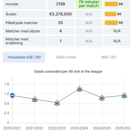
76 minuter
2199
minuter
68
per match
€5,278,000
Årslön
N/A
60
25
Påbörjade matcher
N/A
68
4
N/A
Matcher med utbyte
N/A
Matcher med
1
N/A
N/A
ersättning
Inkastade mål / 90'
Hålla nollan
Mål / 90'