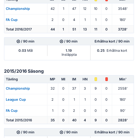
Championship
42
1
47
12
10
0
3548'
FA Cup
2
0
4
1
1
0
180'
Total 2016/2017
44
1
51
13
11
0
3728'
/ 90 min
/ 90 min
Erhållna kort / 90 min
0.03
Mål
1.19
0.25
Erhållna kort
Insläppta
2015/2016 Säsong
Tävling
MP
Ml
IM
HN
Min'
Championship
32
0
37
3
9
0
2558'
League Cup
2
0
1
1
0
0
180'
FA Cup
1
0
2
0
0
0
90'
Total 2015/2016
35
0
40
4
9
0
2828'
/ 90 min
/ 90 min
Erhållna kort / 90 min