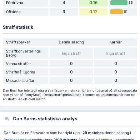
4
0.16
Fördrivna
85
3
0.12
Offsides
61
Straff statistik
Straffsparkar
Denna säsong
Karriär
Straffkonverterings
Inga straff
Inga straff
Betyg
0
0
Vunna straffar
0
0
Straffmål Gjorda
0
0
Missade straffar
Dan Burn har inte tagit några straffsparkar i sin karriär ännu (baserat på all säsongsdata
som vi har på FootyStats). Deras straffsparkstatistik kommer att uppdateras när han tar
en straff i en officiell match.
Dan Burns statistiska analys
Dan Burn är en Försvarare som har dykt upp i
29 matches
denna säsong i
Premier League
spelat totalt
2199 minuter
. Dan Burn släpper in i genomsnitt