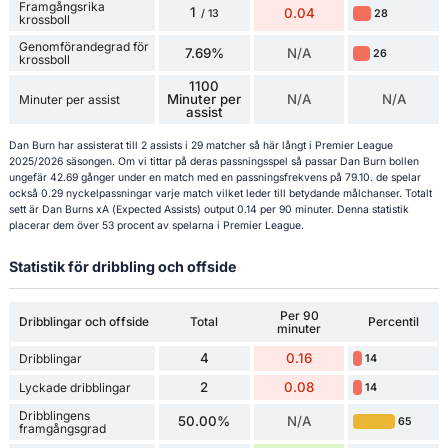
Framgångsrika
1
0.04
28
/ 13
krossboll
Genomförandegrad för
7.69%
N/A
26
krossboll
1100
Minuter per
N/A
N/A
Minuter per assist
assist
Dan Burn har assisterat till 2 assists i 29 matcher så här långt i Premier League
2025/2026 säsongen. Om vi tittar på deras passningsspel så passar Dan Burn bollen
ungefär 42.69 gånger under en match med en passningsfrekvens på 79.10. de spelar
också 0.29 nyckelpassningar varje match vilket leder till betydande målchanser. Totalt
sett är Dan Burns xA (Expected Assists) output 0.14 per 90 minuter. Denna statistik
placerar dem över 53 procent av spelarna i Premier League.
Statistik för dribbling och offside
Per 90
Dribblingar och offside
Total
Percentil
minuter
4
0.16
Dribblingar
14
2
0.08
Lyckade dribblingar
14
Dribblingens
50.00%
N/A
65
framgångsgrad