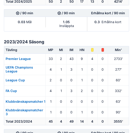
Total 2024/2025
50
2
50
17
13
0
4214'
/ 90 min
/ 90 min
Erhållna kort / 90 min
0.03
Mål
1.05
0.3
Erhållna kort
Insläppta
2023/2024 Säsong
Tävling
MP
Ml
IM
HN
Min'
Premier League
33
2
43
9
4
0
2733'
UEFA Champions
4
1
3
1
0
0
277'
League
League Cup
2
0
0
1
0
0
60'
FA Cup
4
1
3
2
0
0
332'
Klubbvänskapsmatcher 1
1
0
0
0
0
0
63'
Klubbvänskapsmatcher
1
0
0
1
0
0
90'
3
Total 2023/2024
45
4
49
14
4
0
3555'
/ 90 min
/ 90 min
Erhållna kort / 90 min