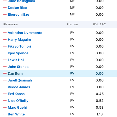
Jude Bellingham
0.00
MF
Declan Rice
0.00
MF
Eberechi Eze
0.00
MF
Försvarare
Position
Förl. / 90'
Valentino Livramento
0.00
FV
Harry Maguire
0.00
FV
Fikayo Tomori
0.00
FV
Djed Spence
0.00
FV
Lewis Hall
0.00
FV
John Stones
0.00
FV
Dan Burn
0.00
FV
Jarell Quansah
0.00
FV
Reece James
0.00
FV
Ezri Konsa
0.45
FV
Nico O'Reilly
0.52
FV
Marc Guehi
0.58
FV
Ben White
1.13
FV