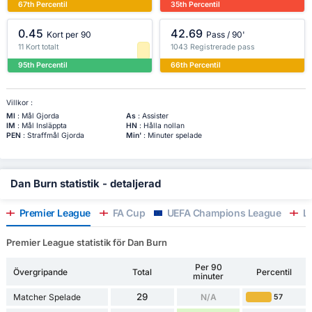
67th Percentil
35th Percentil
0.45
42.69
Kort per 90
Pass / 90'
11 Kort totalt
1043 Registrerade pass
95th Percentil
66th Percentil
Villkor :
Ml
: Mål Gjorda
As
: Assister
IM
: Mål Insläppta
HN
: Hålla nollan
PEN
: Straffmål Gjorda
Min'
: Minuter spelade
Dan Burn statistik - detaljerad
Premier League
FA Cup
UEFA Champions League
Le
Premier League statistik för Dan Burn
Per 90
Övergripande
Total
Percentil
minuter
29
Matcher Spelade
N/A
57