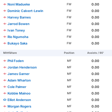
Noni Madueke
0.00
FW
Dominic Calvert-Lewin
0.00
FW
Harvey Barnes
0.00
FW
Jarrod Bowen
0.00
FW
Ivan Toney
0.00
FW
Rio Ngumoha
0.00
FW
Bukayo Saka
0.00
FW
Mittfältare
Position
Assists / 90'
Phil Foden
0.00
MF
Jordan Henderson
0.00
MF
James Garner
0.00
MF
Adam Wharton
0.00
MF
Cole Palmer
0.00
MF
Kobbie Mainoo
0.00
MF
Elliot Anderson
0.00
MF
Morgan Rogers
0.00
MF