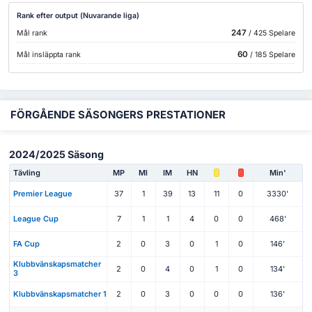
Rank efter output (Nuvarande liga)
247
Mål rank
/ 425 Spelare
60
Mål insläppta rank
/ 185 Spelare
FÖRGÅENDE SÄSONGERS PRESTATIONER
2024/2025 Säsong
Tävling
MP
Ml
IM
HN
Min'
Premier League
37
1
39
13
11
0
3330'
League Cup
7
1
1
4
0
0
468'
FA Cup
2
0
3
0
1
0
146'
Klubbvänskapsmatcher
2
0
4
0
1
0
134'
3
Klubbvänskapsmatcher 1
2
0
3
0
0
0
136'