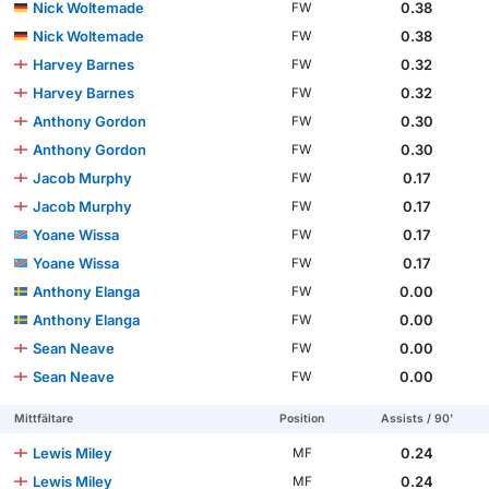
Nick Woltemade
0.38
FW
Nick Woltemade
0.38
FW
Harvey Barnes
0.32
FW
Harvey Barnes
0.32
FW
Anthony Gordon
0.30
FW
Anthony Gordon
0.30
FW
Jacob Murphy
0.17
FW
Jacob Murphy
0.17
FW
Yoane Wissa
0.17
FW
Yoane Wissa
0.17
FW
Anthony Elanga
0.00
FW
Anthony Elanga
0.00
FW
Sean Neave
0.00
FW
Sean Neave
0.00
FW
Mittfältare
Position
Assists / 90'
Lewis Miley
0.24
MF
Lewis Miley
0.24
MF