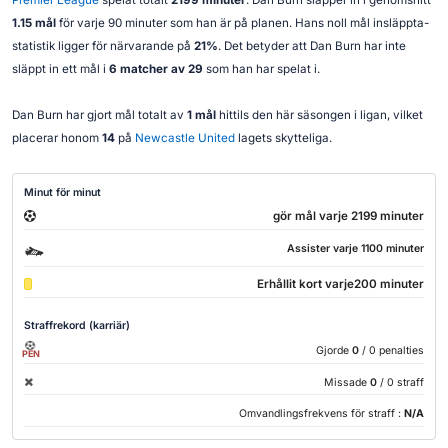
1.15 mål
för varje 90 minuter som han är på planen. Hans noll mål insläppta-
statistik ligger för närvarande på
21%
. Det betyder att Dan Burn har inte
släppt in ett mål i
6 matcher av 29
som han har spelat i.
Dan Burn har gjort mål totalt av
1 mål
hittils den här säsongen i ligan, vilket
placerar honom
14
på
Newcastle United
lagets skytteliga.
Minut för minut
gör mål varje 2199 minuter
Assister varje 1100 minuter
Erhållit kort varje200 minuter
Straffrekord (karriär)
Gjorde
0
/ 0 penalties
PEN
Missade
0
/ 0 straff
Omvandlingsfrekvens för straff :
N/A