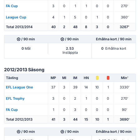
FA Cup
3
0
1
1
0
0
270'
League Cup
4
1
5
0
1
0
360'
Total 2013/2014
40
2
48
8
3
0
3267'
/ 90 min
/ 90 min
Erhållna kort / 90 min
0
Mål
2.53
0
Erhållna kort
Insläppta
2012/2013 Säsong
Tävling
MP
Ml
IM
HN
Min'
EFL League One
37
3
39
14
10
1
3330'
EFL Trophy
3
0
2
1
0
0
270'
FA Cup
1
0
3
0
0
0
90'
Total 2012/2013
41
3
44
15
10
1
3690'
/ 90 min
/ 90 min
Erhållna kort / 90 min