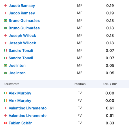
Jacob Ramsey
0.19
MF
Jacob Ramsey
0.19
MF
Bruno Guimarães
0.18
MF
Bruno Guimarães
0.18
MF
Joseph Willock
0.18
MF
Joseph Willock
0.18
MF
Sandro Tonali
0.07
MF
Sandro Tonali
0.07
MF
Joelinton
0.05
MF
Joelinton
0.05
MF
Försvarare
Position
Förl. / 90'
Alex Murphy
0.00
FV
Alex Murphy
0.00
FV
Valentino Livramento
0.61
FV
Valentino Livramento
0.61
FV
Fabian Schär
0.83
FV