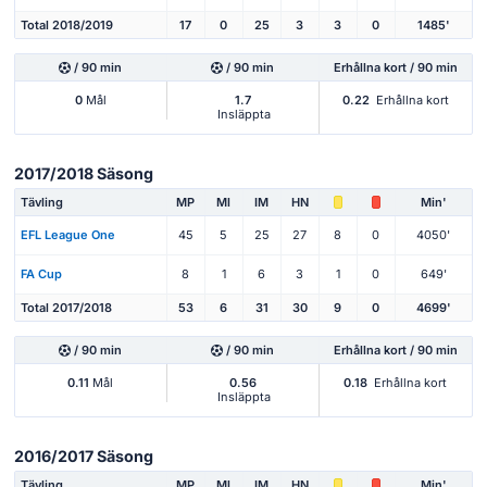
Total 2018/2019
17
0
25
3
3
0
1485'
/ 90 min
/ 90 min
Erhållna kort / 90 min
0
Mål
1.7
0.22
Erhållna kort
Insläppta
2017/2018 Säsong
Tävling
MP
Ml
IM
HN
Min'
EFL League One
45
5
25
27
8
0
4050'
FA Cup
8
1
6
3
1
0
649'
Total 2017/2018
53
6
31
30
9
0
4699'
/ 90 min
/ 90 min
Erhållna kort / 90 min
0.11
Mål
0.56
0.18
Erhållna kort
Insläppta
2016/2017 Säsong
Tävling
MP
Ml
IM
HN
Min'