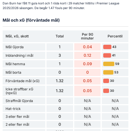
Dan Burn har fått 11 gula kort och 1 röda kort i 29 matcher hittills i Premier League
2025/2026 säsongen. De begår 1.47 fouls per 90 minuter.
Mål och xG (förväntade mål)
Per 90
Mål, xG, skott
Total
Percentil
minuter
1
0.04
Mål Gjorda
43
3
0.12
Inblandning i mål
41
1
0.09
Mål hemma
59
0
0
Mål borta
53
1.32
0.05
Förväntade mål (xG)
30
Icke straffbar xG
1.32
0.05
30
(npxG)
0
N/A
N/A
Straffmål Gjorda
0
N/A
N/A
Hat-trick
0
N/A
N/A
3 eller fler mål
0
N/A
N/A
2 eller fler mål