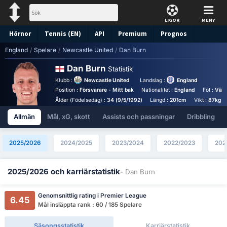
LIGOR
MENY
Hörnor
Tennis (EN)
API
Premium
Prognos
England
/
Spelare
/
Newcastle United
/
Dan Burn
Dan Burn
Statistik
Klubb :
Newcastle United
Landslag :
England
Position :
Försvarare - Mitt bak
Nationalitet :
England
Fot :
Väns
Ålder (Födelsedag) :
34 (9/5/1992)
Längd :
201cm
Vikt :
87kg
Allmän
Mål, xG, skott
Assists och passningar
Dribbling
2025/2026
2024/2025
2023/2024
2022/2023
202
2025/2026 och karriärstatistik
- Dan Burn
Genomsnittlig rating i Premier League
6.45
Mål insläppta rank : 60 / 185 Spelare
Säsongsstatistik
Karriärstatistik