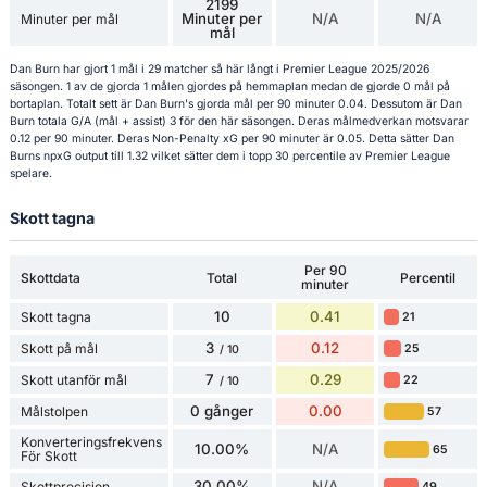
2199
Minuter per
N/A
N/A
Minuter per mål
mål
Dan Burn har gjort 1 mål i 29 matcher så här långt i Premier League 2025/2026
säsongen. 1 av de gjorda 1 målen gjordes på hemmaplan medan de gjorde 0 mål på
bortaplan. Totalt sett är Dan Burn's gjorda mål per 90 minuter 0.04. Dessutom är Dan
Burn totala G/A (mål + assist) 3 för den här säsongen. Deras målmedverkan motsvarar
0.12 per 90 minuter. Deras Non-Penalty xG per 90 minuter är 0.05. Detta sätter Dan
Burns npxG output till 1.32 vilket sätter dem i topp 30 percentile av Premier League
spelare.
Skott tagna
Per 90
Skottdata
Total
Percentil
minuter
10
0.41
Skott tagna
21
3
0.12
Skott på mål
25
/ 10
7
0.29
Skott utanför mål
22
/ 10
0 gånger
0.00
Målstolpen
57
Konverteringsfrekvens
10.00%
N/A
65
För Skott
30.00%
N/A
Skottprecision
49