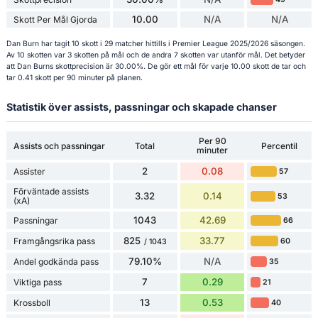
10.00
N/A
N/A
Skott Per Mål Gjorda
Dan Burn har tagit 10 skott i 29 matcher hittills i Premier League 2025/2026 säsongen.
Av 10 skotten var 3 skotten på mål och de andra 7 skotten var utanför mål. Det betyder
att Dan Burns skottprecision är 30.00%. De gör ett mål för varje 10.00 skott de tar och
tar 0.41 skott per 90 minuter på planen.
Statistik över assists, passningar och skapade chanser
Per 90
Assists och passningar
Total
Percentil
minuter
2
0.08
Assister
57
Förväntade assists
3.32
0.14
53
(xA)
1043
42.69
Passningar
66
825
33.77
Framgångsrika pass
60
/ 1043
79.10%
N/A
Andel godkända pass
35
7
0.29
Viktiga pass
21
13
0.53
Krossboll
40