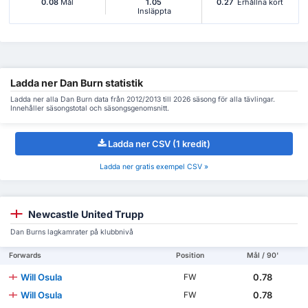
0.08
Mål
1.05
0.27
Erhållna kort
Insläppta
Ladda ner Dan Burn statistik
Ladda ner alla Dan Burn data från 2012/2013 till 2026 säsong för alla tävlingar.
Innehåller säsongstotal och säsongsgenomsnitt.
Ladda ner CSV (1 kredit)
Ladda ner gratis exempel CSV »
Newcastle United Trupp
Dan Burns lagkamrater på klubbnivå
Forwards
Position
Mål / 90'
Will Osula
0.78
FW
Will Osula
0.78
FW