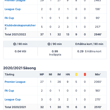
Premier League
29
1
27
9
8
0
2463'
League Cup
2
0
2
1
0
0
136'
FA Cup
1
0
1
0
0
0
90'
Klubbvänskapsmatcher
5
0
2
3
1
0
257'
3
Total 2021/2022
37
1
32
13
9
0
2946'
/ 90 min
/ 90 min
Erhållna kort / 90 min
0.04
Mål
0.99
0.29
Erhållna kort
Insläppta
2020/2021 Säsong
Tävling
MP
Ml
IM
HN
Min'
Premier League
27
1
26
9
5
0
2060'
FA Cup
2
0
1
0
0
0
180'
League Cup
3
0
3
2
1
0
270'
Total 2020/2021
32
1
30
11
6
0
2510'