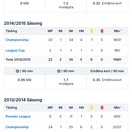
0
Mål
1.3
0.32
Erhållna kort
Insläppta
2014/2015 Säsong
Tävling
MP
Ml
IM
HN
Min'
Championship
20
1
34
4
7
0
1800'
League Cup
2
1
1
1
1
0
180'
Total 2014/2015
22
2
35
5
8
0
1980'
/ 90 min
/ 90 min
Erhållna kort / 90 min
0.05
Mål
1.7
0.35
Erhållna kort
Insläppta
2013/2014 Säsong
Tävling
MP
Ml
IM
HN
Min'
Premier League
9
0
17
1
0
0
605'
Championship
24
1
25
6
2
0
2032'