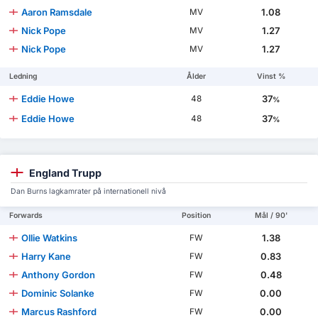
Aaron Ramsdale
1.08
MV
Nick Pope
1.27
MV
Nick Pope
1.27
MV
Ledning
Ålder
Vinst %
Eddie Howe
37
48
%
Eddie Howe
37
48
%
England Trupp
Dan Burns lagkamrater på internationell nivå
Forwards
Position
Mål / 90'
Ollie Watkins
1.38
FW
Harry Kane
0.83
FW
Anthony Gordon
0.48
FW
Dominic Solanke
0.00
FW
Marcus Rashford
0.00
FW