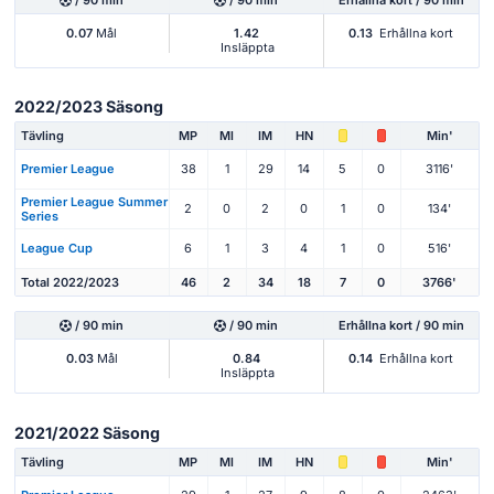
0.07
Mål
1.42
0.13
Erhållna kort
Insläppta
2022/2023 Säsong
Tävling
MP
Ml
IM
HN
Min'
Premier League
38
1
29
14
5
0
3116'
Premier League Summer
2
0
2
0
1
0
134'
Series
League Cup
6
1
3
4
1
0
516'
Total 2022/2023
46
2
34
18
7
0
3766'
/ 90 min
/ 90 min
Erhållna kort / 90 min
0.03
Mål
0.84
0.14
Erhållna kort
Insläppta
2021/2022 Säsong
Tävling
MP
Ml
IM
HN
Min'