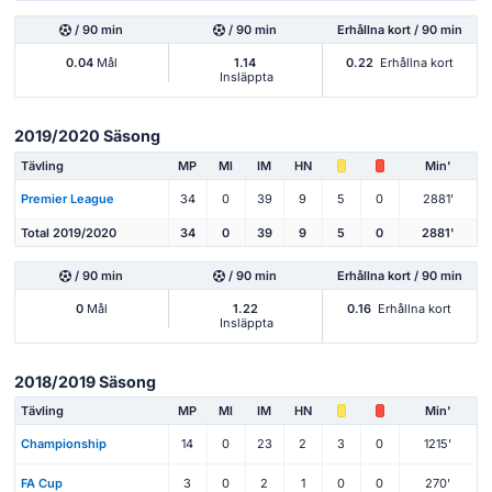
/ 90 min
/ 90 min
Erhållna kort / 90 min
0.04
Mål
1.14
0.22
Erhållna kort
Insläppta
2019/2020 Säsong
Tävling
MP
Ml
IM
HN
Min'
Premier League
34
0
39
9
5
0
2881'
Total 2019/2020
34
0
39
9
5
0
2881'
/ 90 min
/ 90 min
Erhållna kort / 90 min
0
Mål
1.22
0.16
Erhållna kort
Insläppta
2018/2019 Säsong
Tävling
MP
Ml
IM
HN
Min'
Championship
14
0
23
2
3
0
1215'
FA Cup
3
0
2
1
0
0
270'