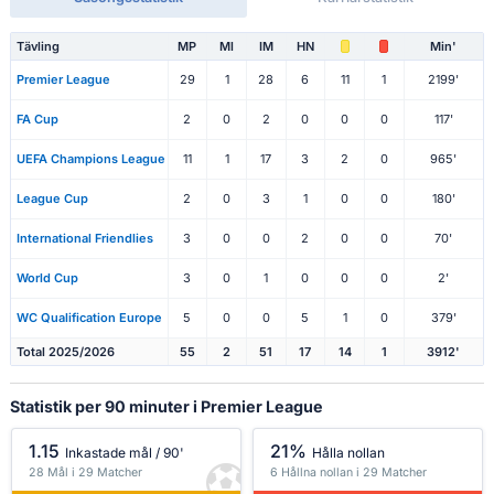
Tävling
MP
Ml
IM
HN
Min'
Premier League
29
1
28
6
11
1
2199'
FA Cup
2
0
2
0
0
0
117'
UEFA Champions League
11
1
17
3
2
0
965'
League Cup
2
0
3
1
0
0
180'
International Friendlies
3
0
0
2
0
0
70'
World Cup
3
0
1
0
0
0
2'
WC Qualification Europe
5
0
0
5
1
0
379'
Total 2025/2026
55
2
51
17
14
1
3912'
Statistik per 90 minuter i Premier League
1.15
21%
Inkastade mål / 90'
Hålla nollan
28 Mål i 29 Matcher
6 Hållna nollan i 29 Matcher