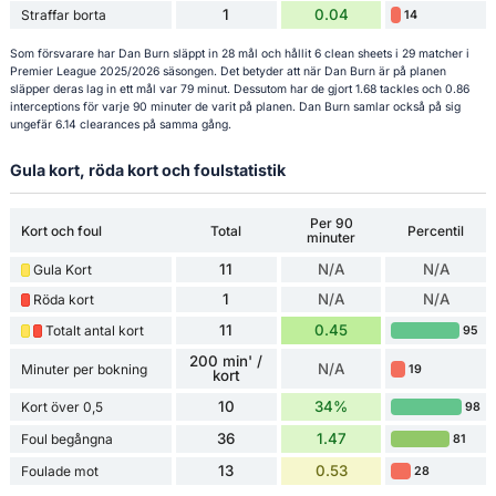
1
0.04
Straffar borta
14
Som försvarare har Dan Burn släppt in 28 mål och hållit 6 clean sheets i 29 matcher i
Premier League 2025/2026 säsongen. Det betyder att när Dan Burn är på planen
släpper deras lag in ett mål var 79 minut. Dessutom har de gjort 1.68 tackles och 0.86
interceptions för varje 90 minuter de varit på planen. Dan Burn samlar också på sig
ungefär 6.14 clearances på samma gång.
Gula kort, röda kort och foulstatistik
Per 90
Kort och foul
Total
Percentil
minuter
11
N/A
N/A
Gula Kort
1
N/A
N/A
Röda kort
11
0.45
Totalt antal kort
95
200 min' /
N/A
Minuter per bokning
19
kort
10
34%
Kort över 0,5
98
36
1.47
Foul begångna
81
13
0.53
Foulade mot
28