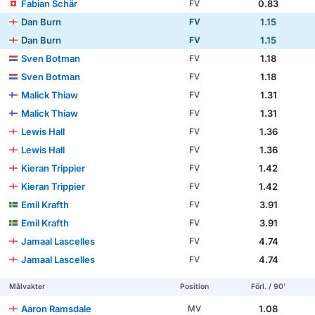
Fabian Schär
0.83
FV
Dan Burn
1.15
FV
Dan Burn
1.15
FV
Sven Botman
1.18
FV
Sven Botman
1.18
FV
Malick Thiaw
1.31
FV
Malick Thiaw
1.31
FV
Lewis Hall
1.36
FV
Lewis Hall
1.36
FV
Kieran Trippier
1.42
FV
Kieran Trippier
1.42
FV
Emil Krafth
3.91
FV
Emil Krafth
3.91
FV
Jamaal Lascelles
4.74
FV
Jamaal Lascelles
4.74
FV
Målvakter
Position
Förl. / 90'
Aaron Ramsdale
1.08
MV