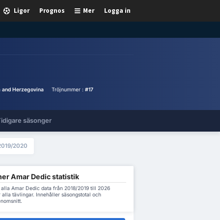
Ligor
Prognos
Mer
Logga in
a and Herzegovina
Tröjnummer :
#17
idigare säsonger
2019/2020
er Amar Dedic statistik
alla Amar Dedic data från 2018/2019 till 2026
 alla tävlingar. Innehåller säsongstotal och
nomsnitt.