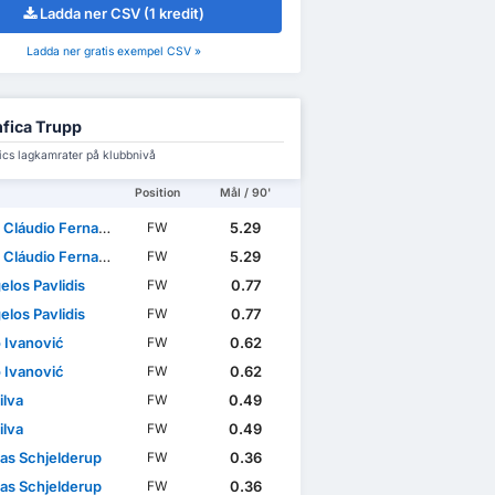
Ladda ner CSV (1 kredit)
Ladda ner gratis exempel CSV »
fica Trupp
cs lagkamrater på klubbnivå
Position
Mål / 90'
udio Fernandes Reis Cabral
5.29
FW
udio Fernandes Reis Cabral
5.29
FW
elos Pavlidis
0.77
FW
elos Pavlidis
0.77
FW
o Ivanović
0.62
FW
o Ivanović
0.62
FW
ilva
0.49
FW
ilva
0.49
FW
as Schjelderup
0.36
FW
as Schjelderup
0.36
FW