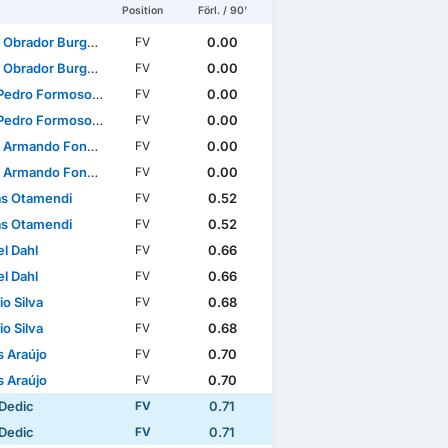
Position
Förl. / 90'
Obrador Burguera
0.00
FV
Obrador Burguera
0.00
FV
edro Formoso Neto
0.00
FV
edro Formoso Neto
0.00
FV
do Fonseca da Silva Banjaqui
0.00
FV
do Fonseca da Silva Banjaqui
0.00
FV
as Otamendi
0.52
FV
as Otamendi
0.52
FV
l Dahl
0.66
FV
l Dahl
0.66
FV
o Silva
0.68
FV
o Silva
0.68
FV
 Araújo
0.70
FV
 Araújo
0.70
FV
Dedic
0.71
FV
Dedic
0.71
FV