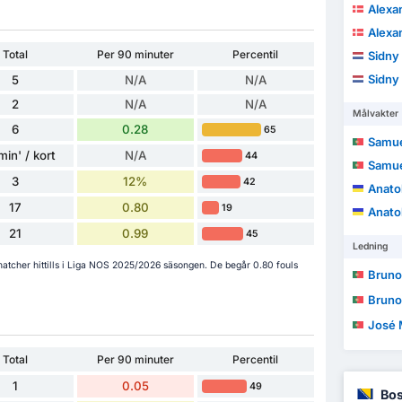
Alexa
Alexa
Total
Per 90 minuter
Percentil
Sidny
Sidny
5
N/A
N/A
2
N/A
N/A
Målvakter
6
0.28
65
Samue
min' / kort
N/A
44
Samue
3
12%
42
Anatol
17
0.80
19
Anatol
21
0.99
45
Ledning
 matcher hittills i Liga NOS 2025/2026 säsongen. De begår 0.80 fouls
Bruno Mig
Bruno Mig
José Mario
Total
Per 90 minuter
Percentil
1
0.05
49
Bos