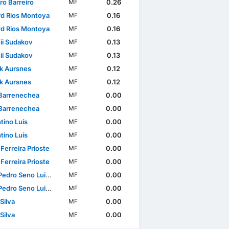
ro Barreiro
0.26
MF
rd Rios Montoya
0.16
MF
rd Rios Montoya
0.16
MF
ii Sudakov
0.13
MF
ii Sudakov
0.13
MF
ik Aursnes
0.12
MF
ik Aursnes
0.12
MF
Barrenechea
0.00
MF
Barrenechea
0.00
MF
tino Luís
0.00
MF
tino Luís
0.00
MF
Ferreira Prioste
0.00
MF
Ferreira Prioste
0.00
MF
dro Seno Luis Rêgo
0.00
MF
dro Seno Luis Rêgo
0.00
MF
Silva
0.00
MF
Silva
0.00
MF