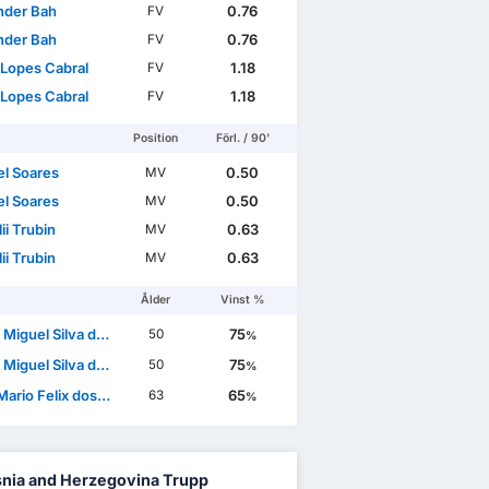
nder Bah
0.76
FV
nder Bah
0.76
FV
 Lopes Cabral
1.18
FV
 Lopes Cabral
1.18
FV
Position
Förl. / 90'
l Soares
0.50
MV
l Soares
0.50
MV
ii Trubin
0.63
MV
ii Trubin
0.63
MV
Ålder
Vinst %
uel Silva do Nascimento
75
50
%
uel Silva do Nascimento
75
50
%
 Felix dos Santos Mourinho
65
63
%
nia and Herzegovina Trupp