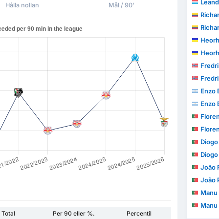
Leand
Hålla nollan
Mål / 90'
Richa
Richa
Heorh
Heorh
Fredr
Fredr
Enzo 
Enzo 
Floren
Floren
Diogo 
Diogo 
João Pe
João Pe
Manu 
Manu 
Total
Per 90 eller %.
Percentil