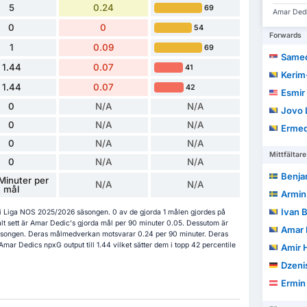
5
0.24
69
Amar Dedic
0
0
54
Forwards
1
0.09
69
Samed
1.44
0.07
41
Kerim-
1.44
0.07
42
Esmir 
0
N/A
N/A
Jovo 
0
N/A
N/A
Ermed
0
N/A
N/A
Mittfältare
0
N/A
N/A
Benja
Minuter per
N/A
N/A
mål
Armin
Ivan 
t i Liga NOS 2025/2026 säsongen. 0 av de gjorda 1 målen gjordes på
t sett är Amar Dedic's gjorda mål per 90 minuter 0.05. Dessutom är
Amar
 säsongen. Deras målmedverkan motsvarar 0.24 per 90 minuter. Deras
mar Dedics npxG output till 1.44 vilket sätter dem i topp 42 percentile
Amir 
Dzeni
Ermin