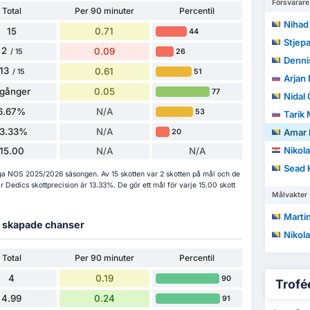
Försvarare
Total
Per 90 minuter
Percentil
Nihad
15
0.71
44
Stjepa
2
0.09
26
/ 15
Denni
13
0.61
51
/ 15
Arjan 
 gånger
0.05
77
Nidal 
6.67%
N/A
53
Tarik
13.33%
N/A
Amar 
20
Nikola
15.00
N/A
N/A
Sead 
 Liga NOS 2025/2026 säsongen. Av 15 skotten var 2 skotten på mål och de
r Dedics skottprecision är 13.33%. De gör ett mål för varje 15.00 skott
Målvakter
Martin
ch skapade chanser
Nikola
Total
Per 90 minuter
Percentil
4
0.19
90
Trofée
4.99
0.24
91