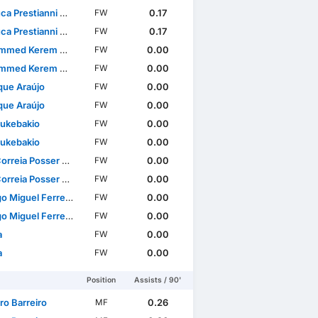
a Prestianni Gross
0.17
FW
a Prestianni Gross
0.17
FW
d Kerem Aktürkoğlu
0.00
FW
d Kerem Aktürkoğlu
0.00
FW
que Araújo
0.00
FW
gacup
International Friendlies
World Cup
WC Qualificatio
que Araújo
0.00
FW
Lukebakio
0.00
FW
Lukebakio
0.00
FW
rreia Posser Lima
0.00
FW
rreia Posser Lima
0.00
FW
Miguel Ferreira Rêgo
0.00
FW
Miguel Ferreira Rêgo
0.00
FW
a
0.00
FW
a
0.00
FW
Position
Assists / 90'
ro Barreiro
0.26
MF