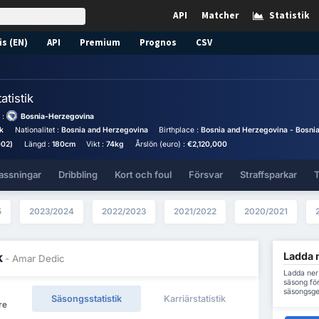
API
Matcher
Statistik
s (EN)
API
Premium
Prognos
CSV
atistik
 :
Bosnia-Herzegovina
k
Nationalitet :
Bosnia and Herzegovina
Birthplace :
Bosnia and Herzegovina - Bosni
002)
Längd :
180cm
Vikt :
74kg
Årslön (euro) :
€2,120,000
assningar
Dribbling
Kort och foul
Försvar
Straffsparkar
T
5
2023/2024
2022/2023
2021/2022
2020/2021
Ladda n
k
- Amar Dedic
Ladda ner 
säsong för
säsongsge
Säsongsstatistik
Karriärstatistik
re