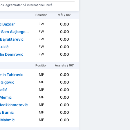
s lagkamrater på internationell nivå
Position
Mål / 90'
 Baždar
0.00
FW
Sam Alajbegović
0.00
FW
Bajraktarevic
0.00
FW
Lukić
0.00
FW
in Demirović
0.00
FW
Position
Assists / 90'
min Tahirovic
0.00
MF
 Gigovic
0.00
MF
Bašić
0.00
MF
 Memić
0.00
MF
Hadžiahmetović
0.00
MF
s Burnic
0.00
MF
 Mahmić
0.00
MF