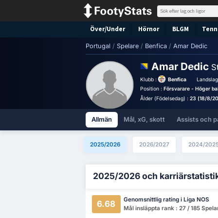
Över/Under
Hörnor
BLGM
Tenni
Portugal
/
Spelare
/
Benfica
/
Amar Dedic
Amar Dedic
St
Klubb :
Benfica
Landslag
Position :
Försvarare - Höger ba
Ålder (Födelsedag) :
23 (18/8/2
Allmän
Mål, xG, skott
Assists och p
2025/2026
2026/2027
2024/202
2025/2026 och karriärstatisti
Genomsnittlig rating i Liga NOS
6.68
Mål insläppta rank : 27 / 185 Spela