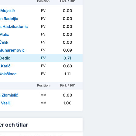
Position
Förl. / 90'
 Mujakić
0.00
FV
n Radeljić
0.00
FV
s Hadzikadunic
0.00
FV
Malic
0.00
FV
Čelik
0.00
FV
 Muharemovic
0.69
FV
Dedic
0.71
FV
 Katić
0.83
FV
Kolašinac
1.11
FV
Position
Förl. / 90'
 Zlomislić
0.00
MV
 Vasilj
1.00
MV
r och titlar