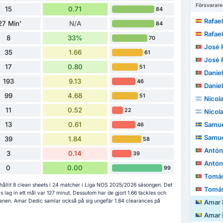
Försvarare
15
0.71
84
Rafael 
27 Min'
N/A
84
Rafael 
8
33%
70
José P
35
1.66
61
José P
17
0.80
51
Daniel Arman
193
9.13
46
Daniel Arman
99
4.68
51
Nicol
11
0.52
22
Nicol
13
0.61
Samue
46
Samue
39
1.84
58
Antóni
3
0.14
39
Antóni
0
0.00
99
Tomás
hållit 8 clean sheets i 24 matcher i Liga NOS 2025/2026 säsongen. Det
Tomás
 lag in ett mål var 127 minut. Dessutom har de gjort 1.66 tackles och
planen. Amar Dedic samlar också på sig ungefär 1.84 clearances på
Amar 
Amar 