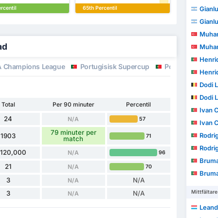
rcentil
65th Percentil
Gianluc
Gianluc
Muhamme
ad
Muhamme
Henri
 Champions League
Portugisisk Supercup
Portugisiska Li
Henri
Dodi 
Dodi 
Total
Per 90 minuter
Percentil
Ivan Co
24
N/A
57
Ivan Co
79 minuter per
Rodrigo 
1903
71
match
Rodrigo 
,120,000
N/A
96
Brum
21
N/A
70
Brum
3
N/A
N/A
Mittfältare
3
N/A
N/A
Leand