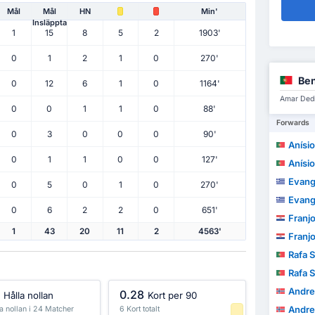
Mål
Mål
HN
Min'
Insläppta
1
15
8
5
2
1903'
0
1
2
1
0
270'
Ben
0
12
6
1
0
1164'
Amar Dedi
0
0
1
1
0
88'
Forwards
0
3
0
0
0
90'
Anísio Clá
0
1
1
0
0
127'
Anísio Clá
Evang
0
5
0
1
0
270'
Evang
0
6
2
2
0
651'
Franj
1
43
20
11
2
4563'
Franj
Rafa S
Rafa S
Andre
0.28
Hålla nollan
Kort per 90
Andre
a nollan i 24 Matcher
6 Kort totalt