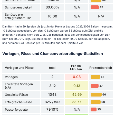
30.00%
N/A
Schussgenauigkeit
49
Schüsse pro
10.00
N/A
N/A
erfolgreichem Tor
Dan Burn hat in 29 Spielen bis jetzt in der Premier League 2025/2026 Saison insgesamt
10 Schüsse abgegeben. Von den 10 Schüssen waren 3 Schüsse aufs Ziel und die
anderen 7 Schüsse nicht aufs Ziel. Das bedeutet, dass die Schießgenauigkeit von Dan
Burn bei 30.00% liegt. Sie erzielen ein Tor bei jedem 10.00 Schuss, den sie abgeben,
und nehmen 0.41 Schüsse pro 90 Minuten auf dem Spielfeld vor.
Vorlagen, Pässe und Chancenvorbereitungs-Statistiken
Pro 90
Vorlagen und Pässe
total
Prozentbereich
Minuten
2
0.08
Vorlagen
57
Erwartete Vorlagen
3.12
0.13
47
(xA)
1043
42.69
Gespielte Pässe
66
825
33.77
Erfolgreiche Pässe
60
/ 1043
79.10%
N/A
Passerfolgsrate
35