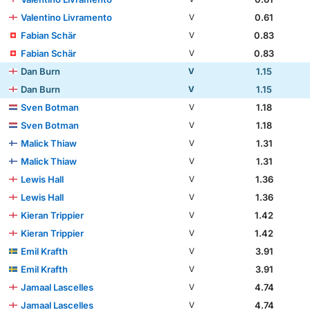
Valentino Livramento
0.61
V
Fabian Schär
0.83
V
Fabian Schär
0.83
V
Dan Burn
1.15
V
Dan Burn
1.15
V
Sven Botman
1.18
V
Sven Botman
1.18
V
Malick Thiaw
1.31
V
Malick Thiaw
1.31
V
Lewis Hall
1.36
V
Lewis Hall
1.36
V
Kieran Trippier
1.42
V
Kieran Trippier
1.42
V
Emil Krafth
3.91
V
Emil Krafth
3.91
V
Jamaal Lascelles
4.74
V
Jamaal Lascelles
4.74
V