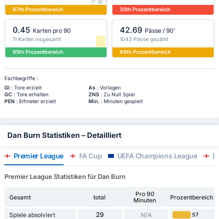
67th Prozentbereich
35th Prozentbereich
0.45
42.69
Karten pro 90
Pässe / 90'
11 Karten insgesamt
1043 Pässe gezählt
95th Prozentbereich
66th Prozentbereich
Fachbegriffe :
Gl
: Tore erzielt
As
: Vorlagen
GC
: Tore erhalten
ZNS
: Zu Null Spiel
PEN
: Elfmeter erzielt
Min.
: Minuten gespielt
Dan Burn Statistiken – Detailliert
Premier League
FA Cup
UEFA Champions League
Le
Premier League Statistiken für Dan Burn
Pro 90
Gesamt
total
Prozentbereich
Minuten
29
Spiele absolviert
N/A
57