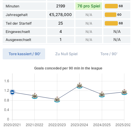
2199
76 pro Spiel
Minuten
68
€5,278,000
Jahresgehalt
N/A
60
25
Teil der Startelf
N/A
68
4
N/A
Eingewechselt
N/A
1
N/A
Ausgewechselt
N/A
Tore kassiert / 90'
Zu Null Spiel
Tore / 90'