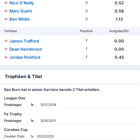
Nico O'Reilly
0.52
V
Marc Guehi
0.58
V
Ben White
1.13
V
Torhüter
Position
Aufgabe/90'
James Trafford
0.00
T
Dean Henderson
0.00
T
Jordan Pickford
0.45
T
Trophäen & Titel
Dan Burn hat in seiner Karriere bereits 2 Titel erhalten.
League One
Finalsieger
1x
2017/2018
Fa Trophy
Finalsieger
1x
2010/2011
Carabao Cup
Zweiter Platz
1x
2022/2023