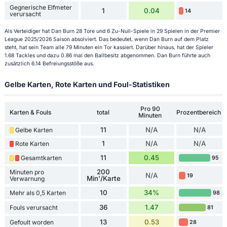
Gegnerische Elfmeter
1
0.04
14
verursacht
Als Verteidiger hat Dan Burn 28 Tore und 6 Zu-Null-Spiele in 29 Spielen in der Premier
League 2025/2026 Saison absolviert. Das bedeutet, wenn Dan Burn auf dem Platz
steht, hat sein Team alle 79 Minuten ein Tor kassiert. Darüber hinaus, hat der Spieler
1.68 Tackles und dazu 0.86 mal den Ballbesitz abgenommen. Dan Burn führte auch
zusätzlich 6.14 Befreiungsstöße aus.
Gelbe Karten, Rote Karten und Foul-Statistiken
Pro 90
Karten & Fouls
total
Prozentbereich
Minuten
11
N/A
N/A
Gelbe Karten
1
N/A
N/A
Rote Karten
11
0.45
Gesamtkarten
95
200
Minuten pro
N/A
19
Min'/Karte
Verwarnung
10
34%
Mehr als 0,5 Karten
98
36
1.47
Fouls verursacht
81
13
0.53
Gefoult worden
28