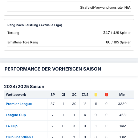
Strafstoß-Verwandlungsrate:
N/A
Rang nach Leistung (Aktuelle Liga)
247
Torrang
/ 425 Spieler
60
Erhaltene Tore Rang
/ 185 Spieler
PERFORMANCE DER VORHERIGEN SAISON
2024/2025 Saison
Wettbewerb
SP
Gl
GC
ZNS
Min.
Premier League
37
1
39
13
11
0
3330'
League Cup
7
1
1
4
0
0
468'
FA Cup
2
0
3
0
1
0
146'
Club Friendlies 1
2
0
3
0
0
0
136'