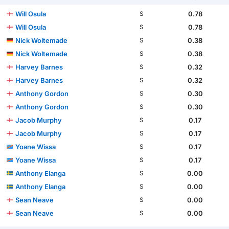
Will Osula
0.78
S
Will Osula
0.78
S
Nick Woltemade
0.38
S
Nick Woltemade
0.38
S
Harvey Barnes
0.32
S
Harvey Barnes
0.32
S
Anthony Gordon
0.30
S
Anthony Gordon
0.30
S
Jacob Murphy
0.17
S
Jacob Murphy
0.17
S
Yoane Wissa
0.17
S
Yoane Wissa
0.17
S
Anthony Elanga
0.00
S
Anthony Elanga
0.00
S
Sean Neave
0.00
S
Sean Neave
0.00
S