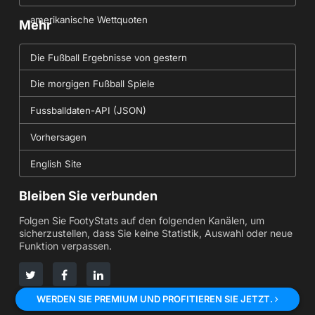
amerikanische Wettquoten
Mehr
Die Fußball Ergebnisse von gestern
Die morgigen Fußball Spiele
Fussballdaten-API (JSON)
Vorhersagen
English Site
Bleiben Sie verbunden
Folgen Sie FootyStats auf den folgenden Kanälen, um
sicherzustellen, dass Sie keine Statistik, Auswahl oder neue
Funktion verpassen.
WERDEN SIE PREMIUM UND PROFITIEREN SIE JETZT.
Fussballdaten API