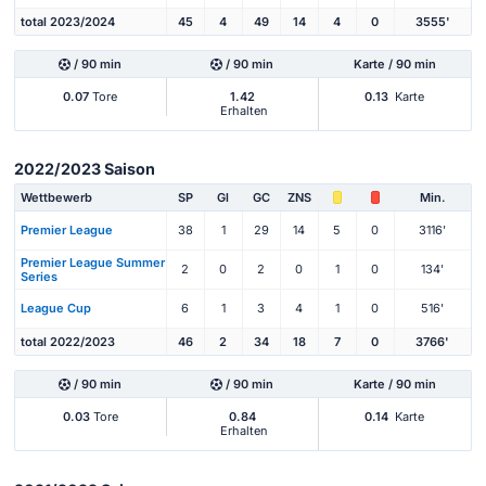
total 2023/2024
45
4
49
14
4
0
3555'
/ 90 min
/ 90 min
Karte / 90 min
0.07
Tore
1.42
0.13
Karte
Erhalten
2022/2023 Saison
Wettbewerb
SP
Gl
GC
ZNS
Min.
Premier League
38
1
29
14
5
0
3116'
Premier League Summer
2
0
2
0
1
0
134'
Series
League Cup
6
1
3
4
1
0
516'
total 2022/2023
46
2
34
18
7
0
3766'
/ 90 min
/ 90 min
Karte / 90 min
0.03
Tore
0.84
0.14
Karte
Erhalten