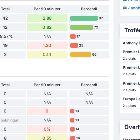
Jacob W
Total
Per 90 minuter
Percentil
42
2.88
87
12
0.82
72
Trofée
28.57%
N/A
17
Anthony El
19
1.30
25
Premier 
2
0.14
66
2:a plats
Premier 
2:a plats
Premier 
Total
Per 90 minuter
Percentil
2:a plats
0
N/A
N/A
Europa L
0
N/A
N/A
2:a plats
0
0
13
N/A
 bokningar
13
Överf
0
0%
14
8
0.55
16
Mancheste