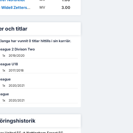
idell Zetterström
3.00
MV
r och titlar
anga har vunnit 0 titlar hittills i sin karriär.
League 2 Divison Two
1x
2019/2020
League U18
1x
2017/2018
League
1x
2020/2021
eague
1x
2020/2021
öringshistorik
r United FC -> Nottingham Forest FC