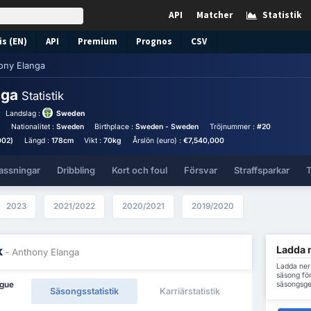
API
Matcher
Statistik
s (EN)
API
Premium
Prognos
CSV
ony Elanga
nga
Statistik
Landslag :
Sweden
l
Nationalitet :
Sweden
Birthplace :
Sweden - Sweden
Tröjnummer :
#20
002)
Längd :
178cm
Vikt :
70kg
Årslön (euro) :
€7,540,000
assningar
Dribbling
Kort och foul
Försvar
Straffsparkar
T
2023
2021/2022
2020/2021
2019/2020
Ladda n
k
- Anthony Elanga
Ladda ner 
säsong för
säsongsge
ague
Säsongsstatistik
Karriärstatistik