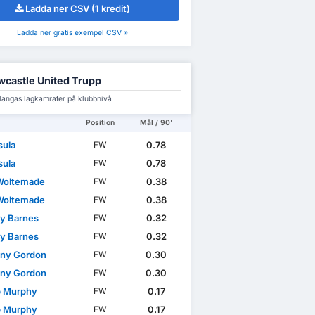
Ladda ner CSV (1 kredit)
Ladda ner gratis exempel CSV »
castle United Trupp
langas lagkamrater på klubbnivå
Position
Mål / 90'
sula
0.78
FW
sula
0.78
FW
Woltemade
0.38
FW
Woltemade
0.38
FW
y Barnes
0.32
FW
y Barnes
0.32
FW
ny Gordon
0.30
FW
ny Gordon
0.30
FW
 Murphy
0.17
FW
 Murphy
0.17
FW