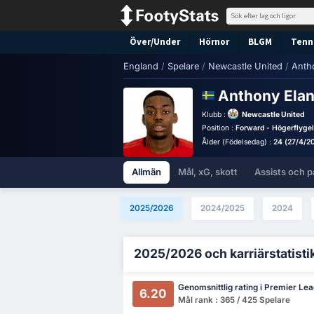
Över/Under
Hörnor
BLGM
Tenni
England
/
Spelare
/
Newcastle United
/
Anth
Anthony Ela
Klubb :
Newcastle United
Position :
Forward - Högerflyge
Ålder (Födelsedag) :
24 (27/4/2
Allmän
Mål, xG, skott
Assists och p
2025/2026
2024/2025
2024
2025/2026 och karriärstatisti
Genomsnittlig rating i Premier Le
6.20
Mål rank : 365 / 425 Spelare