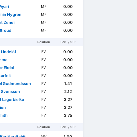
Ayari
0.00
MF
min Nygren
0.00
MF
t Zeneli
0.00
MF
 Stroud
0.00
MF
Position
Förl. / 90'
 Lindelöf
0.00
FV
Sema
0.00
FV
ar Ekdal
0.00
FV
tarfelt
0.00
FV
el Gudmundsson
1.41
FV
l Svensson
2.12
FV
f Lagerbielke
3.27
FV
ien
3.27
FV
mith
3.75
FV
Position
Förl. / 90'
ffer Nordfeldt
1.00
MV