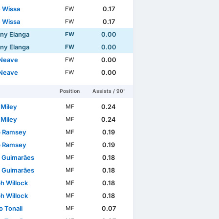
 Wissa
0.17
FW
 Wissa
0.17
FW
ny Elanga
0.00
FW
ny Elanga
0.00
FW
Neave
0.00
FW
Neave
0.00
FW
Position
Assists / 90'
 Miley
0.24
MF
International Friendlies
World Cup
WC Qualification Eu
 Miley
0.24
MF
b Ramsey
0.19
MF
b Ramsey
0.19
MF
 Guimarães
0.18
MF
 Guimarães
0.18
MF
h Willock
0.18
MF
h Willock
0.18
MF
o Tonali
0.07
MF