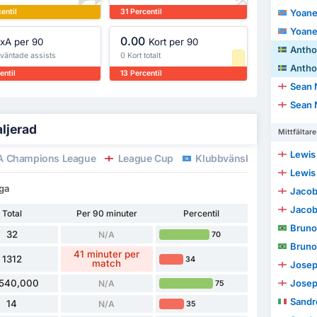
entil
31 Percentil
Yoane
Yoane
0.00
xA per 90
Kort per 90
Antho
rväntade assists
0 Kort totalt
Antho
entil
13 Percentil
Sean 
Sean 
aljerad
Mittfältare
Lewis
 Champions League
League Cup
Klubbvänskapsmatcher 3
Lewis
nga
Jaco
Jaco
Total
Per 90 minuter
Percentil
Bruno
32
N/A
70
Bruno
41 minuter per
1312
34
match
Josep
,540,000
Josep
N/A
75
Sandr
14
N/A
35