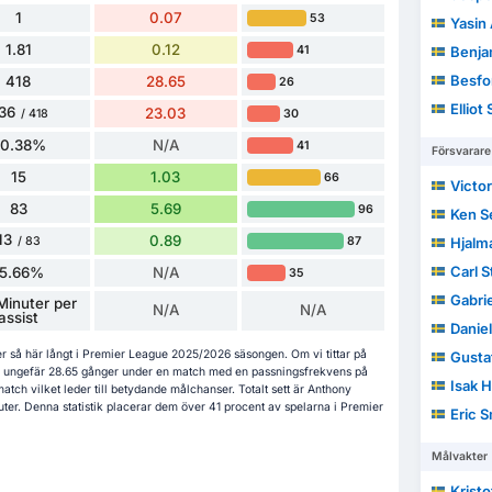
1
0.07
53
Yasin 
1.81
0.12
41
Benja
Besfor
418
28.65
26
Elliot
36
23.03
30
/ 418
80.38%
N/A
41
Försvarare
15
1.03
66
Victor
83
5.69
96
Ken 
13
0.89
87
/ 83
Hjalm
Carl S
15.66%
N/A
35
Gabri
Minuter per
N/A
N/A
assist
Danie
cher så här långt i Premier League 2025/2026 säsongen. Om vi tittar på
Gusta
n ungefär 28.65 gånger under en match med en passningsfrekvens på
Isak H
tch vilket leder till betydande målchanser. Totalt sett är Anthony
uter. Denna statistik placerar dem över 41 procent av spelarna i Premier
Eric S
Målvakter
Kristo