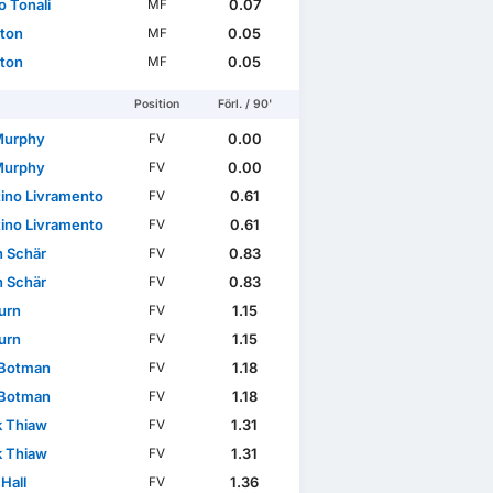
o Tonali
0.07
MF
nton
0.05
MF
nton
0.05
MF
Position
Förl. / 90'
Murphy
0.00
FV
Murphy
0.00
FV
tino Livramento
0.61
FV
tino Livramento
0.61
FV
n Schär
0.83
FV
n Schär
0.83
FV
urn
1.15
FV
urn
1.15
FV
 Botman
1.18
FV
 Botman
1.18
FV
k Thiaw
1.31
FV
k Thiaw
1.31
FV
Hall
1.36
FV