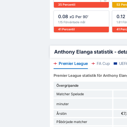
35 Percentil
53 Perc
0.08
0.12
xG Per 90'
1.15 Förväntade mål
1.81 Fö
41 Percentil
41 Perc
Anthony Elanga statistik - det
Premier League
FA Cup
UEFA
Premier League statistik för Anthony Ela
Övergripande
Matcher Spelade
minuter
€7
Årslön
Påbörjade matcher