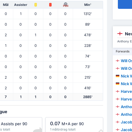
Mål
Assister
Min'
PEN
0
1
0
0
0
1312'
0
0
0
0
0
89'
New
2
0
1
0
0
478'
Anthony E
1
0
0
0
0
228'
Forwards
0
0
0
0
0
74'
Will O
0
0
0
0
0
73'
Will O
Nick 
2
0
0
0
0
215'
Nick 
2
0
0
0
0
416'
Harve
7
1
1
0
0
2885'
Harve
Antho
ague
Antho
Jacob
0.07
Assists per 90
M+A per 90
Jacob
s totalt
1 målbidrag totalt