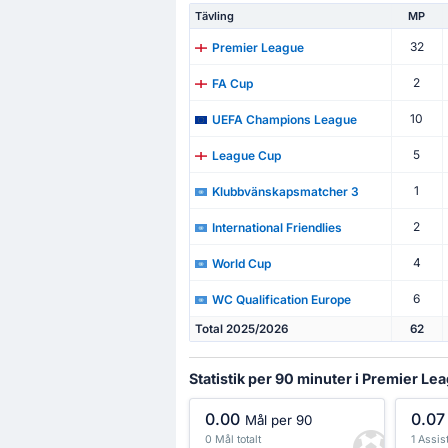
Tävling
MP
32
Premier League
2
FA Cup
10
UEFA Champions League
5
League Cup
1
Klubbvänskapsmatcher 3
2
International Friendlies
4
World Cup
6
WC Qualification Europe
Total 2025/2026
62
Statistik per 90 minuter i Premier Le
0.00
0.07
Mål per 90
0 Mål totalt
1 Assist