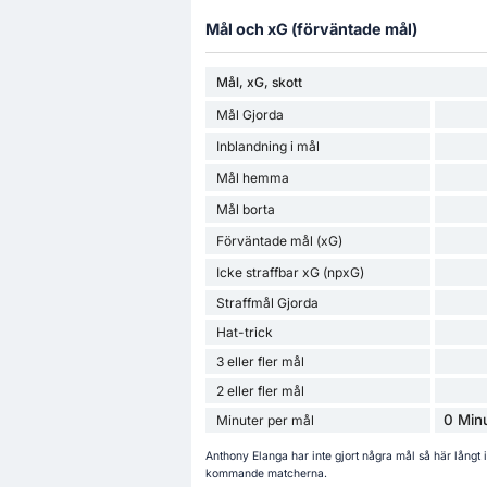
Mål och xG (förväntade mål)
Mål, xG, skott
Mål Gjorda
Inblandning i mål
Mål hemma
Mål borta
Förväntade mål (xG)
Icke straffbar xG (npxG)
Straffmål Gjorda
Hat-trick
3 eller fler mål
2 eller fler mål
0 Minu
Minuter per mål
Anthony Elanga har inte gjort några mål så här långt
kommande matcherna.