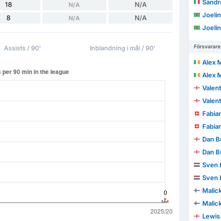
Sandr
18
N/A
N/A
Joeli
8
N/A
N/A
Joeli
Försvarare
Assists / 90'
Inblandning i mål / 90'
Alex 
Alex 
Valen
Valen
Fabia
Fabia
Dan B
Dan B
Sven
Sven
Malic
Malic
Lewis 