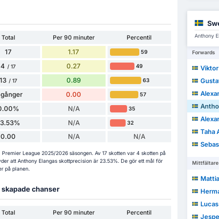
Sw
Anthony El
Total
Per 90 minuter
Percentil
17
1.17
59
Forwards
4
0.27
49
/ 17
Vikto
13
0.89
Gusta
63
/ 17
Alexa
 gånger
0.00
57
Antho
0.00%
N/A
35
Alexan
23.53%
N/A
32
Taha A
0.00
N/A
N/A
Sebas
ls i Premier League 2025/2026 säsongen. Av 17 skotten var 4 skotten på
yder att Anthony Elangas skottprecision är 23.53%. De gör ett mål för
Mittfältare
er på planen.
Matti
ch skapade chanser
Herma
Lucas
Total
Per 90 minuter
Percentil
Jespe