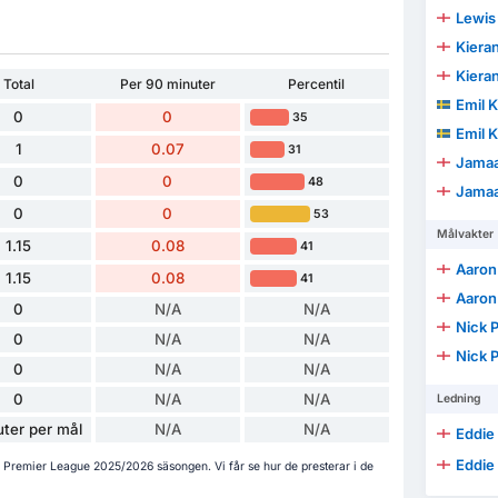
Lewis 
Kieran
Kieran
Total
Per 90 minuter
Percentil
Emil K
0
0
35
Emil K
1
0.07
31
Jamaa
0
0
48
Jamaa
0
0
53
Målvakter
1.15
0.08
41
Aaron
1.15
0.08
41
Aaron
0
N/A
N/A
Nick 
0
N/A
N/A
Nick 
0
N/A
N/A
0
N/A
N/A
Ledning
ter per mål
N/A
N/A
Eddie
Eddie
 i Premier League 2025/2026 säsongen. Vi får se hur de presterar i de