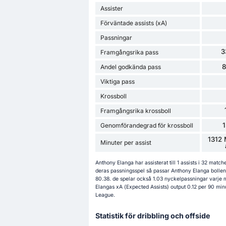
Assister
Förväntade assists (xA)
Passningar
3
Framgångsrika pass
Andel godkända pass
Viktiga pass
Krossboll
Framgångsrika krossboll
Genomförandegrad för krossboll
1312 
Minuter per assist
Anthony Elanga har assisterat till 1 assists i 32 mat
deras passningsspel så passar Anthony Elanga bolle
80.38. de spelar också 1.03 nyckelpassningar varje ma
Elangas xA (Expected Assists) output 0.12 per 90 min
League.
Statistik för dribbling och offside