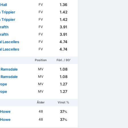
Hall
1.36
FV
 Trippier
1.42
FV
 Trippier
1.42
FV
rafth
3.91
FV
rafth
3.91
FV
l Lascelles
4.74
FV
l Lascelles
4.74
FV
Position
Förl. / 90'
 Ramsdale
1.08
MV
 Ramsdale
1.08
MV
Pope
1.27
MV
Pope
1.27
MV
Ålder
Vinst %
 Howe
37
48
%
 Howe
37
48
%