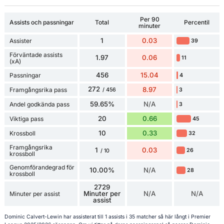
Per 90
Assists och passningar
Total
Percentil
minuter
1
0.03
Assister
39
Förväntade assists
1.97
0.06
11
(xA)
456
15.04
Passningar
4
272
8.97
Framgångsrika pass
3
/ 456
59.65%
N/A
Andel godkända pass
3
20
0.66
Viktiga pass
45
10
0.33
Krossboll
32
Framgångsrika
1
0.03
26
/ 10
krossboll
Genomförandegrad för
10.00%
N/A
28
krossboll
2729
Minuter per
N/A
N/A
Minuter per assist
assist
Dominic Calvert-Lewin har assisterat till 1 assists i 35 matcher så här långt i Premier