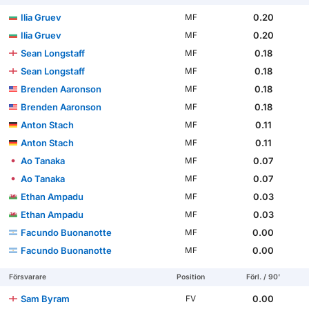
Ilia Gruev
0.20
MF
Ilia Gruev
0.20
MF
Sean Longstaff
0.18
MF
Sean Longstaff
0.18
MF
Brenden Aaronson
0.18
MF
Brenden Aaronson
0.18
MF
Anton Stach
0.11
MF
Anton Stach
0.11
MF
Ao Tanaka
0.07
MF
Ao Tanaka
0.07
MF
Ethan Ampadu
0.03
MF
Ethan Ampadu
0.03
MF
Facundo Buonanotte
0.00
MF
Facundo Buonanotte
0.00
MF
Försvarare
Position
Förl. / 90'
Sam Byram
0.00
FV