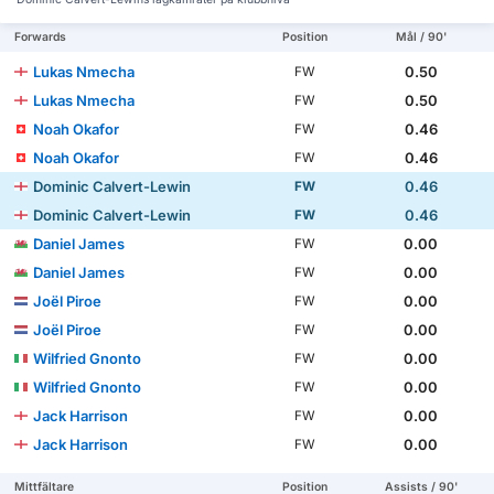
Forwards
Position
Mål / 90'
Lukas Nmecha
0.50
FW
Lukas Nmecha
0.50
FW
Noah Okafor
0.46
FW
Noah Okafor
0.46
FW
Dominic Calvert-Lewin
0.46
FW
Dominic Calvert-Lewin
0.46
FW
Daniel James
0.00
FW
Daniel James
0.00
FW
Joël Piroe
0.00
FW
Joël Piroe
0.00
FW
Wilfried Gnonto
0.00
FW
Wilfried Gnonto
0.00
FW
Jack Harrison
0.00
FW
Jack Harrison
0.00
FW
Mittfältare
Position
Assists / 90'