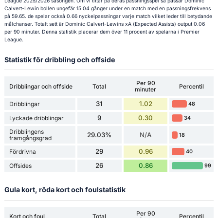
League 2025/2026 säsongen. Om vi tittar på deras passningsspel så passar Dominic
Calvert-Lewin bollen ungefär 15.04 gånger under en match med en passningsfrekvens
på 59.65. de spelar också 0.66 nyckelpassningar varje match vilket leder till betydande
målchanser. Totalt sett är Dominic Calvert-Lewins xA (Expected Assists) output 0.06
per 90 minuter. Denna statistik placerar dem över 11 procent av spelarna i Premier
League.
Statistik för dribbling och offside
Per 90
Dribblingar och offside
Total
Percentil
minuter
31
1.02
Dribblingar
48
9
0.30
Lyckade dribblingar
34
Dribblingens
29.03%
N/A
18
framgångsgrad
29
0.96
Fördrivna
40
26
0.86
Offsides
99
Gula kort, röda kort och foulstatistik
Per 90
Kort och foul
Total
Percentil