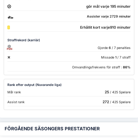
gör mål varje 195 minuter
Assister varje 2729 minuter
Erhållit kort varje910 minuter
Straffrekord (karriär)
Gjorde
6
/ 7 penalties
PEN
Missade
1
/ 7 straff
Omvandlingsfrekvens för straff :
86%
Rank efter output (Nuvarande liga)
25
Mål rank
/ 425 Spelare
272
Assist rank
/ 425 Spelare
FÖRGÅENDE SÄSONGERS PRESTATIONER