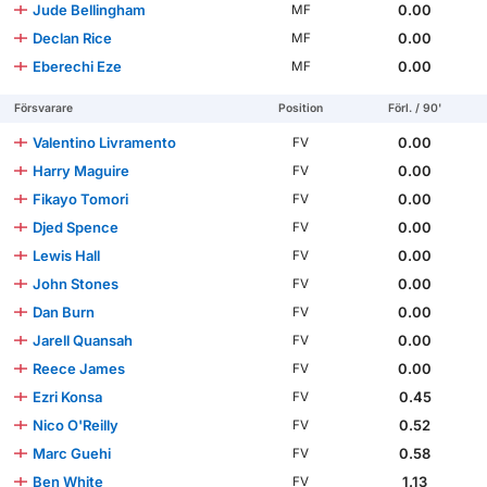
Jude Bellingham
0.00
MF
Declan Rice
0.00
MF
Eberechi Eze
0.00
MF
Försvarare
Position
Förl. / 90'
Valentino Livramento
0.00
FV
Harry Maguire
0.00
FV
Fikayo Tomori
0.00
FV
Djed Spence
0.00
FV
Lewis Hall
0.00
FV
John Stones
0.00
FV
Dan Burn
0.00
FV
Jarell Quansah
0.00
FV
Reece James
0.00
FV
Ezri Konsa
0.45
FV
Nico O'Reilly
0.52
FV
Marc Guehi
0.58
FV
Ben White
1.13
FV