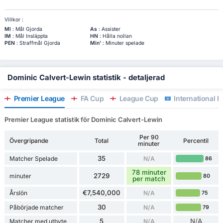
Villkor :
Ml
: Mål Gjorda
As
: Assister
IM
: Mål Insläppta
HN
: Hålla nollan
PEN
: Straffmål Gjorda
Min'
: Minuter spelade
Dominic Calvert-Lewin statistik - detaljerad
Premier League
FA Cup
League Cup
International F
Premier League statistik för Dominic Calvert-Lewin
Per 90
Övergripande
Total
Percentil
minuter
35
Matcher Spelade
N/A
86
78 minuter
2729
minuter
80
per match
€7,540,000
Årslön
N/A
75
30
Påbörjade matcher
N/A
79
5
N/A
Matcher med utbyte
N/A