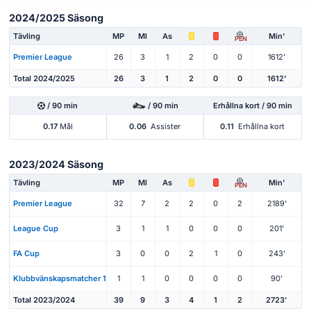
2024/2025 Säsong
Tävling
MP
Ml
As
Min'
PEN
Premier League
26
3
1
2
0
0
1612'
Total 2024/2025
26
3
1
2
0
0
1612'
/ 90 min
/ 90 min
Erhållna kort / 90 min
0.17
Mål
0.06
Assister
0.11
Erhållna kort
2023/2024 Säsong
Tävling
MP
Ml
As
Min'
PEN
Premier League
32
7
2
2
0
2
2189'
League Cup
3
1
1
0
0
0
201'
FA Cup
3
0
0
2
1
0
243'
Klubbvänskapsmatcher 1
1
1
0
0
0
0
90'
Total 2023/2024
39
9
3
4
1
2
2723'