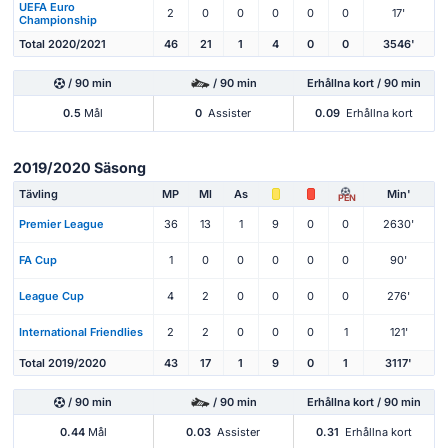
UEFA Euro
2
0
0
0
0
0
17'
Championship
Total 2020/2021
46
21
1
4
0
0
3546'
/ 90 min
/ 90 min
Erhållna kort / 90 min
0.5
Mål
0
Assister
0.09
Erhållna kort
2019/2020 Säsong
Tävling
MP
Ml
As
Min'
PEN
Premier League
36
13
1
9
0
0
2630'
FA Cup
1
0
0
0
0
0
90'
League Cup
4
2
0
0
0
0
276'
International Friendlies
2
2
0
0
0
1
121'
Total 2019/2020
43
17
1
9
0
1
3117'
/ 90 min
/ 90 min
Erhållna kort / 90 min
0.44
Mål
0.03
Assister
0.31
Erhållna kort