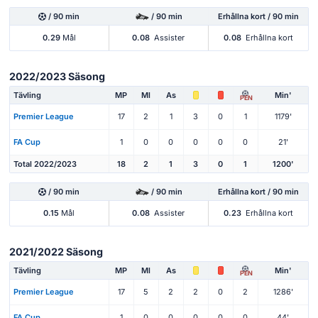
/ 90 min
/ 90 min
Erhållna kort / 90 min
0.29
Mål
0.08
Assister
0.08
Erhållna kort
2022/2023 Säsong
Tävling
MP
Ml
As
Min'
PEN
Premier League
17
2
1
3
0
1
1179'
FA Cup
1
0
0
0
0
0
21'
Total 2022/2023
18
2
1
3
0
1
1200'
/ 90 min
/ 90 min
Erhållna kort / 90 min
0.15
Mål
0.08
Assister
0.23
Erhållna kort
2021/2022 Säsong
Tävling
MP
Ml
As
Min'
PEN
Premier League
17
5
2
2
0
2
1286'
FA Cup
1
0
0
0
0
0
44'