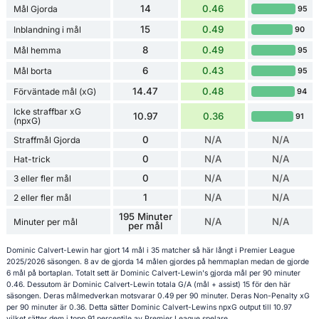
14
0.46
Mål Gjorda
95
15
0.49
Inblandning i mål
90
8
0.49
Mål hemma
95
6
0.43
Mål borta
95
14.47
0.48
Förväntade mål (xG)
94
Icke straffbar xG
10.97
0.36
91
(npxG)
0
N/A
N/A
Straffmål Gjorda
0
N/A
N/A
Hat-trick
0
N/A
N/A
3 eller fler mål
1
N/A
N/A
2 eller fler mål
195 Minuter
N/A
N/A
Minuter per mål
per mål
Dominic Calvert-Lewin har gjort 14 mål i 35 matcher så här långt i Premier League
2025/2026 säsongen. 8 av de gjorda 14 målen gjordes på hemmaplan medan de gjorde
6 mål på bortaplan. Totalt sett är Dominic Calvert-Lewin's gjorda mål per 90 minuter
0.46. Dessutom är Dominic Calvert-Lewin totala G/A (mål + assist) 15 för den här
säsongen. Deras målmedverkan motsvarar 0.49 per 90 minuter. Deras Non-Penalty xG
per 90 minuter är 0.36. Detta sätter Dominic Calvert-Lewins npxG output till 10.97
vilket sätter dem i topp 91 percentile av Premier League spelare.