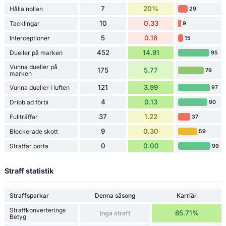
7
20%
Hålla nollan
29
10
0.33
Tacklingar
9
5
0.16
Interceptioner
15
452
14.91
Dueller på marken
95
Vunna dueller på
175
5.77
79
marken
121
3.99
Vunna dueller i luften
97
4
0.13
Dribblad förbi
90
37
1.22
Fullträffar
37
9
0.30
Blockerade skott
59
0
0.00
Straffar borta
99
Straff statistik
Straffsparkar
Denna säsong
Karriär
Straffkonverterings
85.71%
Inga straff
Betyg