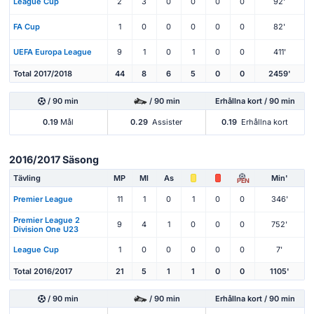
League Cup
2
3
0
0
0
0
92'
FA Cup
1
0
0
0
0
0
82'
UEFA Europa League
9
1
0
1
0
0
411'
Total 2017/2018
44
8
6
5
0
0
2459'
/ 90 min
/ 90 min
Erhållna kort / 90 min
0.19
Mål
0.29
Assister
0.19
Erhållna kort
2016/2017 Säsong
Tävling
MP
Ml
As
Min'
PEN
Premier League
11
1
0
1
0
0
346'
Premier League 2
9
4
1
0
0
0
752'
Division One U23
League Cup
1
0
0
0
0
0
7'
Total 2016/2017
21
5
1
1
0
0
1105'
/ 90 min
/ 90 min
Erhållna kort / 90 min