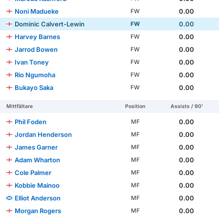
Noni Madueke
0.00
FW
Dominic Calvert-Lewin
0.00
FW
Harvey Barnes
0.00
FW
Jarrod Bowen
0.00
FW
Ivan Toney
0.00
FW
Rio Ngumoha
0.00
FW
Bukayo Saka
0.00
FW
Mittfältare
Position
Assists / 90'
Phil Foden
0.00
MF
Jordan Henderson
0.00
MF
James Garner
0.00
MF
Adam Wharton
0.00
MF
Cole Palmer
0.00
MF
Kobbie Mainoo
0.00
MF
Elliot Anderson
0.00
MF
Morgan Rogers
0.00
MF