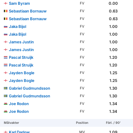
Sam Byram
0.00
FV
Sebastiaan Bornauw
0.63
FV
Sebastiaan Bornauw
0.63
FV
Jaka Bijol
1.00
FV
Jaka Bijol
1.00
FV
James Justin
1.00
FV
James Justin
1.00
FV
Pascal Struijk
1.20
FV
Pascal Struijk
1.20
FV
Jayden Bogle
1.25
FV
Jayden Bogle
1.25
FV
Gabriel Gudmundsson
1.30
FV
Gabriel Gudmundsson
1.30
FV
Joe Rodon
1.34
FV
Joe Rodon
1.34
FV
Målvakter
Position
Förl. / 90'
Karl Darlow
1.09
MV