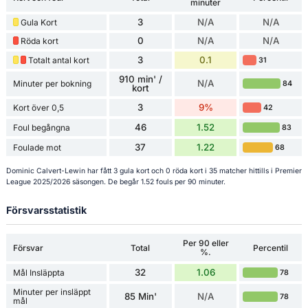
minuter
3
N/A
N/A
Gula Kort
0
N/A
N/A
Röda kort
3
0.1
Totalt antal kort
31
910 min' /
N/A
Minuter per bokning
84
kort
3
9%
Kort över 0,5
42
46
1.52
Foul begångna
83
37
1.22
Foulade mot
68
Dominic Calvert-Lewin har fått 3 gula kort och 0 röda kort i 35 matcher hittills i Premier
League 2025/2026 säsongen. De begår 1.52 fouls per 90 minuter.
Försvarsstatistik
Per 90 eller
Försvar
Total
Percentil
%.
32
1.06
Mål Insläppta
78
Minuter per insläppt
85 Min'
N/A
78
mål