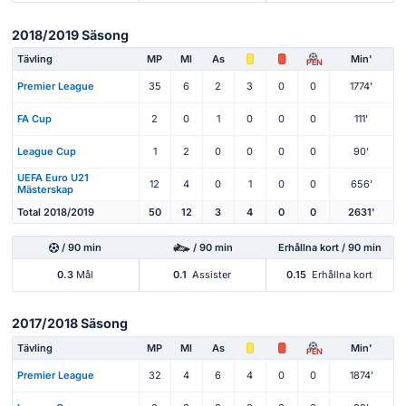
2018/2019 Säsong
Tävling
MP
Ml
As
Min'
PEN
Premier League
35
6
2
3
0
0
1774'
FA Cup
2
0
1
0
0
0
111'
League Cup
1
2
0
0
0
0
90'
UEFA Euro U21
12
4
0
1
0
0
656'
Mästerskap
Total 2018/2019
50
12
3
4
0
0
2631'
/ 90 min
/ 90 min
Erhållna kort / 90 min
0.3
Mål
0.1
Assister
0.15
Erhållna kort
2017/2018 Säsong
Tävling
MP
Ml
As
Min'
PEN
Premier League
32
4
6
4
0
0
1874'