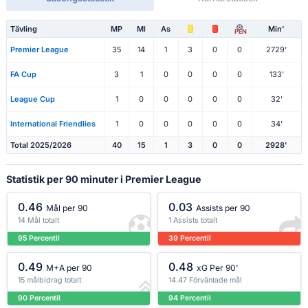
Tävling
MP
Ml
As
Min'
PEN
Premier League
35
14
1
3
0
0
2729'
FA Cup
3
1
0
0
0
0
133'
League Cup
1
0
0
0
0
0
32'
International Friendlies
1
0
0
0
0
0
34'
Total 2025/2026
40
15
1
3
0
0
2928'
Statistik per 90 minuter i Premier League
0.46
0.03
Mål per 90
Assists per 90
14 Mål totalt
1 Assists totalt
95 Percentil
39 Percentil
0.49
0.48
M+A per 90
xG Per 90'
15 målbidrag totalt
14.47 Förväntade mål
90 Percentil
94 Percentil