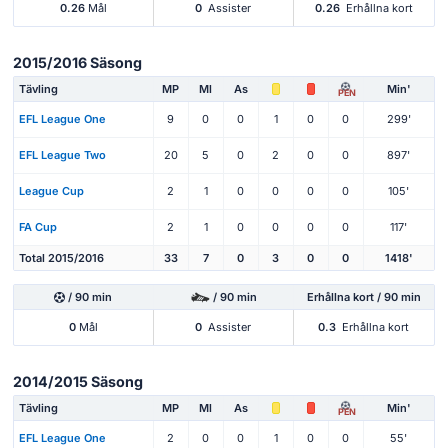
0.26
Mål
0
Assister
0.26
Erhållna kort
2015/2016 Säsong
Tävling
MP
Ml
As
Min'
PEN
EFL League One
9
0
0
1
0
0
299'
EFL League Two
20
5
0
2
0
0
897'
League Cup
2
1
0
0
0
0
105'
FA Cup
2
1
0
0
0
0
117'
Total 2015/2016
33
7
0
3
0
0
1418'
/ 90 min
/ 90 min
Erhållna kort / 90 min
0
Mål
0
Assister
0.3
Erhållna kort
2014/2015 Säsong
Tävling
MP
Ml
As
Min'
PEN
EFL League One
2
0
0
1
0
0
55'