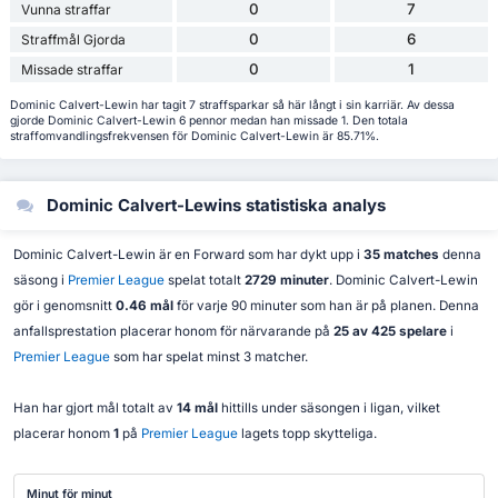
0
7
Vunna straffar
0
6
Straffmål Gjorda
0
1
Missade straffar
Dominic Calvert-Lewin har tagit 7 straffsparkar så här långt i sin karriär. Av dessa
gjorde Dominic Calvert-Lewin 6 pennor medan han missade 1. Den totala
straffomvandlingsfrekvensen för Dominic Calvert-Lewin är 85.71%.
Dominic Calvert-Lewins statistiska analys
Dominic Calvert-Lewin är en Forward som har dykt upp i
35 matches
denna
säsong i
Premier League
spelat totalt
2729 minuter
. Dominic Calvert-Lewin
gör i genomsnitt
0.46 mål
för varje 90 minuter som han är på planen. Denna
anfallsprestation placerar honom för närvarande på
25 av 425 spelare
i
Premier League
som har spelat minst 3 matcher.
Han har gjort mål totalt av
14 mål
hittills under säsongen i ligan, vilket
placerar honom
1
på
Premier League
lagets topp skytteliga.
Minut för minut