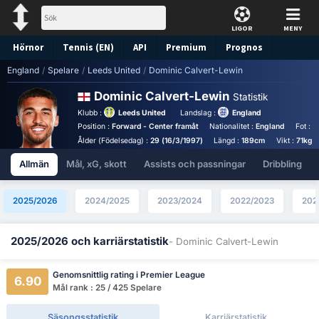
LIGOR
MENY
Hörnor
Tennis (EN)
API
Premium
Prognos
England
/
Spelare
/
Leeds United
/
Dominic Calvert-Lewin
Dominic Calvert-Lewin
Statistik
Klubb :
Leeds United
Landslag :
England
Position :
Forward - Center framåt
Nationalitet :
England
Fot :
H
Ålder (Födelsedag) :
29 (16/3/1997)
Längd :
189cm
Vikt :
71kg
Allmän
Mål, xG, skott
Assists och passningar
Dribbling
2025/2026
2024/2025
2023/2024
2022/2023
202
2025/2026 och karriärstatistik
- Dominic Calvert-Lewin
Genomsnittlig rating i Premier League
6.90
Mål rank : 25 / 425 Spelare
Säsongsstatistik
Karriärstatistik