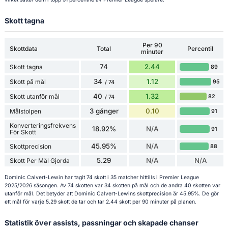
Skott tagna
Per 90
Skottdata
Total
Percentil
minuter
74
2.44
Skott tagna
89
34
1.12
Skott på mål
95
/ 74
40
1.32
Skott utanför mål
82
/ 74
3 gånger
0.10
Målstolpen
91
Konverteringsfrekvens
18.92%
N/A
91
För Skott
45.95%
N/A
Skottprecision
88
5.29
N/A
N/A
Skott Per Mål Gjorda
Dominic Calvert-Lewin har tagit 74 skott i 35 matcher hittills i Premier League
2025/2026 säsongen. Av 74 skotten var 34 skotten på mål och de andra 40 skotten var
utanför mål. Det betyder att Dominic Calvert-Lewins skottprecision är 45.95%. De gör
ett mål för varje 5.29 skott de tar och tar 2.44 skott per 90 minuter på planen.
Statistik över assists, passningar och skapade chanser