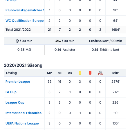
Klubbvänskapsmatcher 1
1
0
0
0
0
0
90'
WC Qualification Europe
2
2
0
0
0
0
64'
Total 2021/2022
21
7
2
2
0
2
1484'
/ 90 min
/ 90 min
Erhållna kort / 90 min
0.35
Mål
0.14
Assister
0.14
Erhållna kort
2020/2021 Säsong
Tävling
MP
Ml
As
Min'
PEN
Premier League
33
16
0
3
0
0
2876'
FA Cup
3
2
1
0
0
0
212'
League Cup
3
3
0
0
0
0
226'
International Friendlies
2
0
0
1
0
0
110'
UEFA Nations League
3
0
0
0
0
0
105'