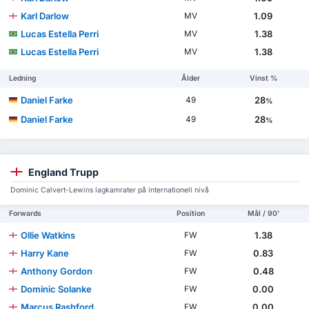
Karl Darlow
1.09
MV
Lucas Estella Perri
1.38
MV
Lucas Estella Perri
1.38
MV
Ledning
Ålder
Vinst %
Daniel Farke
28
49
%
Daniel Farke
28
49
%
England Trupp
Dominic Calvert-Lewins lagkamrater på internationell nivå
Forwards
Position
Mål / 90'
Ollie Watkins
1.38
FW
Harry Kane
0.83
FW
Anthony Gordon
0.48
FW
Dominic Solanke
0.00
FW
Marcus Rashford
0.00
FW