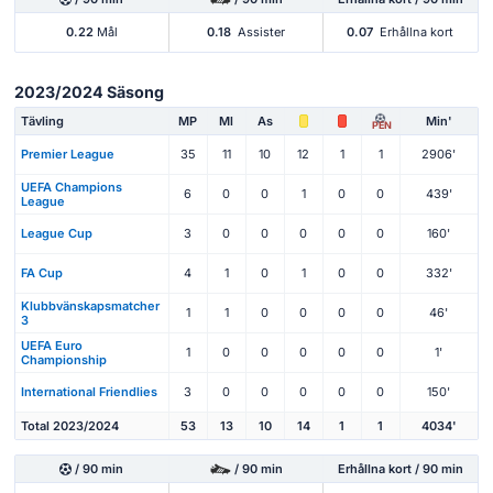
0.22
Mål
0.18
Assister
0.07
Erhållna kort
2023/2024 Säsong
Tävling
MP
Ml
As
Min'
PEN
Premier League
35
11
10
12
1
1
2906'
UEFA Champions
6
0
0
1
0
0
439'
League
League Cup
3
0
0
0
0
0
160'
FA Cup
4
1
0
1
0
0
332'
Klubbvänskapsmatcher
1
1
0
0
0
0
46'
3
UEFA Euro
1
0
0
0
0
0
1'
Championship
International Friendlies
3
0
0
0
0
0
150'
Total 2023/2024
53
13
10
14
1
1
4034'
/ 90 min
/ 90 min
Erhållna kort / 90 min