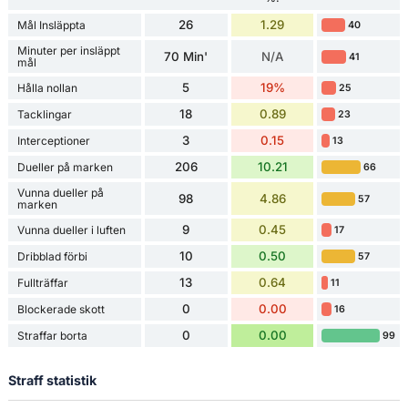
26
1.29
Mål Insläppta
40
Minuter per insläppt
70 Min'
N/A
41
mål
5
19%
Hålla nollan
25
18
0.89
Tacklingar
23
3
0.15
Interceptioner
13
206
10.21
Dueller på marken
66
Vunna dueller på
98
4.86
57
marken
9
0.45
Vunna dueller i luften
17
10
0.50
Dribblad förbi
57
13
0.64
Fullträffar
11
0
0.00
Blockerade skott
16
0
0.00
Straffar borta
99
Straff statistik