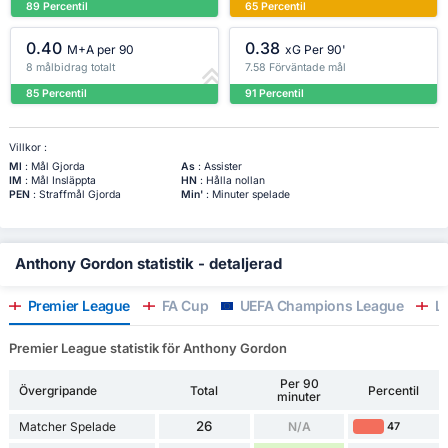
89 Percentil
65 Percentil
0.40
0.38
M+A per 90
xG Per 90'
8 målbidrag totalt
7.58 Förväntade mål
85 Percentil
91 Percentil
Villkor :
Ml
: Mål Gjorda
As
: Assister
IM
: Mål Insläppta
HN
: Hålla nollan
PEN
: Straffmål Gjorda
Min'
: Minuter spelade
Anthony Gordon statistik - detaljerad
Premier League
FA Cup
UEFA Champions League
Le
Premier League statistik för Anthony Gordon
Per 90
Övergripande
Total
Percentil
minuter
26
Matcher Spelade
N/A
47