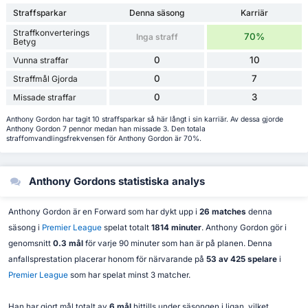
Straffsparkar
Denna säsong
Karriär
Straffkonverterings
70%
Inga straff
Betyg
0
10
Vunna straffar
0
7
Straffmål Gjorda
0
3
Missade straffar
Anthony Gordon har tagit 10 straffsparkar så här långt i sin karriär. Av dessa gjorde
Anthony Gordon 7 pennor medan han missade 3. Den totala
straffomvandlingsfrekvensen för Anthony Gordon är 70%.
Anthony Gordons statistiska analys
Anthony Gordon är en Forward som har dykt upp i
26 matches
denna
säsong i
Premier League
spelat totalt
1814 minuter
. Anthony Gordon gör i
genomsnitt
0.3 mål
för varje 90 minuter som han är på planen. Denna
anfallsprestation placerar honom för närvarande på
53 av 425 spelare
i
Premier League
som har spelat minst 3 matcher.
Han har gjort mål totalt av
6 mål
hittills under säsongen i ligan, vilket