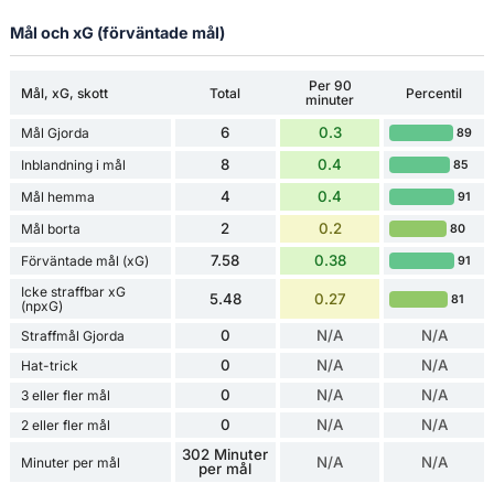
Mål och xG (förväntade mål)
Per 90
Mål, xG, skott
Total
Percentil
minuter
6
0.3
Mål Gjorda
89
8
0.4
Inblandning i mål
85
4
0.4
Mål hemma
91
2
0.2
Mål borta
80
7.58
0.38
Förväntade mål (xG)
91
Icke straffbar xG
5.48
0.27
81
(npxG)
0
N/A
N/A
Straffmål Gjorda
0
N/A
N/A
Hat-trick
0
N/A
N/A
3 eller fler mål
0
N/A
N/A
2 eller fler mål
302 Minuter
N/A
N/A
Minuter per mål
per mål