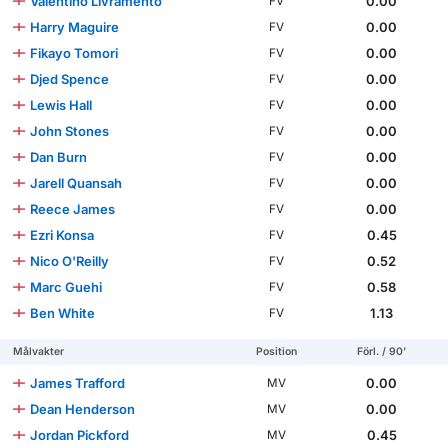
Valentino Livramento
0.00
FV
Harry Maguire
0.00
FV
Fikayo Tomori
0.00
FV
Djed Spence
0.00
FV
Lewis Hall
0.00
FV
John Stones
0.00
FV
Dan Burn
0.00
FV
Jarell Quansah
0.00
FV
Reece James
0.00
FV
Ezri Konsa
0.45
FV
Nico O'Reilly
0.52
FV
Marc Guehi
0.58
FV
Ben White
1.13
FV
Målvakter
Position
Förl. / 90'
James Trafford
0.00
MV
Dean Henderson
0.00
MV
Jordan Pickford
0.45
MV