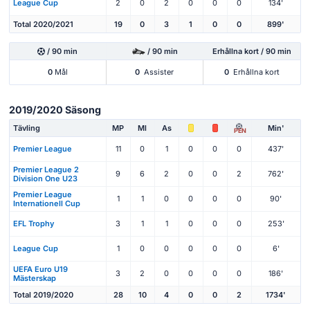
League Cup
2
0
2
0
0
0
134'
Total 2020/2021
19
0
3
1
0
0
899'
/ 90 min
/ 90 min
Erhållna kort / 90 min
0
Mål
0
Assister
0
Erhållna kort
2019/2020 Säsong
Tävling
MP
Ml
As
Min'
PEN
Premier League
11
0
1
0
0
0
437'
Premier League 2
9
6
2
0
0
2
762'
Division One U23
Premier League
1
1
0
0
0
0
90'
Internationell Cup
EFL Trophy
3
1
1
0
0
0
253'
League Cup
1
0
0
0
0
0
6'
UEFA Euro U19
3
2
0
0
0
0
186'
Mästerskap
Total 2019/2020
28
10
4
0
0
2
1734'