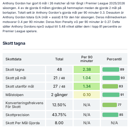
Anthony Gordon har gjort 6 mål i 26 matcher så här långt i Premier League 2025/2026
säsongen. 4 av de gjorda 6 målen gjordes på hemmaplan medan de gjorde 2 mål på
bortaplan. Totalt sett är Anthony Gordon's gjorda mål per 90 minuter 0.3. Dessutom är
Anthony Gordon totala G/A (mål + assist) 8 för den här säsongen. Deras målmedverkan
motsvarar 0.4 per 90 minuter. Deras Non-Penalty xG per 90 minuter är 0.27. Detta
sätter Anthony Gordons npxG output till 5.48 vilket sätter dem i topp 81 percentile av
Premier League spelare.
Skott tagna
Per 90
Skottdata
Total
Percentil
minuter
48
2.38
Skott tagna
89
21
1.04
Skott på mål
93
/ 48
27
1.34
Skott utanför mål
83
/ 48
2 gånger
0.10
Målstolpen
91
Konverteringsfrekvens
12.50%
N/A
77
För Skott
43.75%
N/A
Skottprecision
85
8.00
N/A
N/A
Skott Per Mål Gjorda