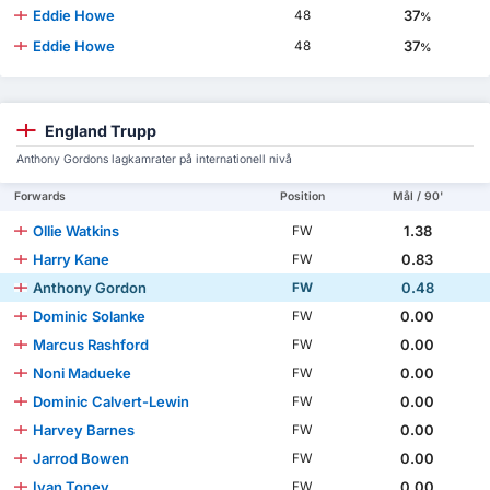
Eddie Howe
37
48
%
Eddie Howe
37
48
%
England Trupp
Anthony Gordons lagkamrater på internationell nivå
Forwards
Position
Mål / 90'
Ollie Watkins
1.38
FW
Harry Kane
0.83
FW
Anthony Gordon
0.48
FW
Dominic Solanke
0.00
FW
Marcus Rashford
0.00
FW
Noni Madueke
0.00
FW
Dominic Calvert-Lewin
0.00
FW
Harvey Barnes
0.00
FW
Jarrod Bowen
0.00
FW
Ivan Toney
0.00
FW