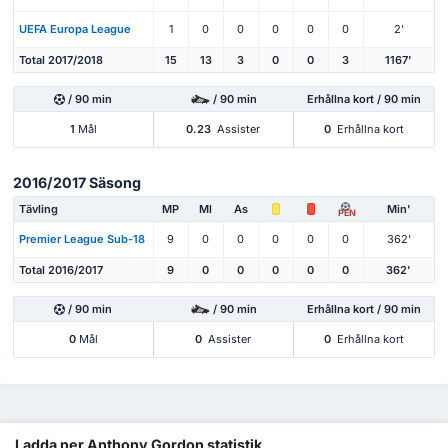
UEFA Europa League
1
0
0
0
0
0
2'
Total 2017/2018
15
13
3
0
0
3
1167'
/ 90 min
/ 90 min
Erhållna kort / 90 min
1
Mål
0.23
Assister
0
Erhållna kort
2016/2017 Säsong
Tävling
MP
Ml
As
Min'
PEN
Premier League Sub-18
9
0
0
0
0
0
362'
Total 2016/2017
9
0
0
0
0
0
362'
/ 90 min
/ 90 min
Erhållna kort / 90 min
0
Mål
0
Assister
0
Erhållna kort
Ladda ner Anthony Gordon statistik