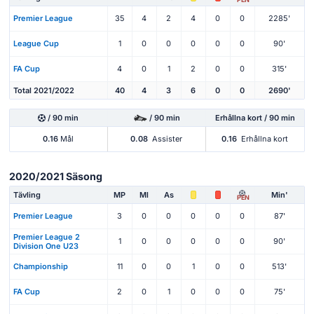
Premier League
35
4
2
4
0
0
2285'
League Cup
1
0
0
0
0
0
90'
FA Cup
4
0
1
2
0
0
315'
Total 2021/2022
40
4
3
6
0
0
2690'
/ 90 min
/ 90 min
Erhållna kort / 90 min
0.16
Mål
0.08
Assister
0.16
Erhållna kort
2020/2021 Säsong
Tävling
MP
Ml
As
Min'
PEN
Premier League
3
0
0
0
0
0
87'
Premier League 2
1
0
0
0
0
0
90'
Division One U23
Championship
11
0
0
1
0
0
513'
FA Cup
2
0
1
0
0
0
75'