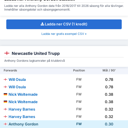
Ladda ner alla Anthony Gordon data från 2016/2017 till 2026 säsong för alla tävlingar.
Innehåller säsongstotal och säsongsgenomsnitt.
Ladda ner CSV (1 kredit)
Ladda ner gratis exempel CSV »
Newcastle United Trupp
Anthony Gordons lagkamrater på klubbnivå
Forwards
Position
Mål / 90'
Will Osula
0.78
FW
Will Osula
0.78
FW
Nick Woltemade
0.38
FW
Nick Woltemade
0.38
FW
Harvey Barnes
0.32
FW
Harvey Barnes
0.32
FW
Anthony Gordon
0.30
FW