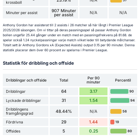
23.19%
N/A
57
krossboll
907 Minuter
N/A
N/A
Minuter per assist
per assist
Anthony Gordon har assisterat till 2 assists i 26 matcher så här långt i Premier League
2025/2026 säsongen. Om vi tittar på deras passningsspel så passar Anthony Gordon
bollen ungefär 25.44 gånger under en match med en passningsfrekvens på 81.68. de
spelar också 1.24 nyckelpassningar varje match vilket leder till betydande målchanser.
Totalt sett är Anthony Gordons xA (Expected Assists) output 0.15 per 90 minuter. Denna
statistik placerar dem över 60 procent av spelarna i Premier League.
Statistik för dribbling och offside
Per 90
Dribblingar och offside
Total
Percentil
minuter
64
3.17
Dribblingar
90
31
1.54
Lyckade dribblingar
94
Dribblingens
48.44%
N/A
56
framgångsgrad
29
1.44
Fördrivna
19
5
0.25
Offsides
80