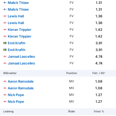
Malick Thiaw
1.31
FV
Malick Thiaw
1.31
FV
Lewis Hall
1.36
FV
Lewis Hall
1.36
FV
Kieran Trippier
1.42
FV
Kieran Trippier
1.42
FV
Emil Krafth
3.91
FV
Emil Krafth
3.91
FV
Jamaal Lascelles
4.74
FV
Jamaal Lascelles
4.74
FV
Målvakter
Position
Förl. / 90'
Aaron Ramsdale
1.08
MV
Aaron Ramsdale
1.08
MV
Nick Pope
1.27
MV
Nick Pope
1.27
MV
Ledning
Ålder
Vinst %