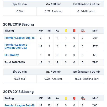
/ 90 min
/ 90 min
Erhållna kort / 90 min
0
Mål
0.21
Assister
0
Erhållna kort
2018/2019 Säsong
Tävling
MP
Ml
As
Min'
PEN
Premier League Sub-18
3
1
1
1
0
0
261'
Premier League 2
14
1
1
2
0
0
475'
Division One U23
EFL Trophy
1
0
0
0
0
0
58'
Total 2018/2019
18
2
2
3
0
0
794'
/ 90 min
/ 90 min
Erhållna kort / 90 min
0.34
Mål
0.34
Assister
0.34
Erhållna kort
2017/2018 Säsong
Tävling
MP
Ml
As
Min'
PEN
Premier League Sub-18
14
13
3
0
0
3
1165'