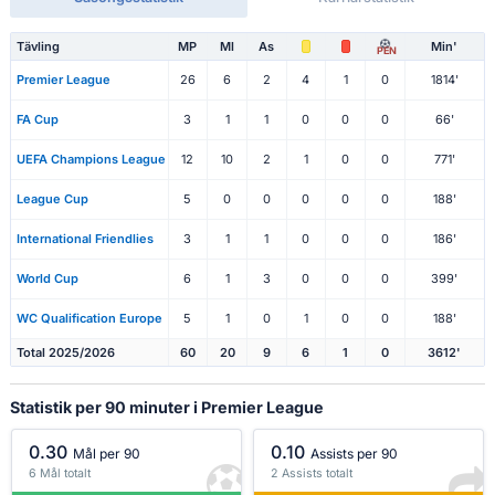
Tävling
MP
Ml
As
Min'
PEN
Premier League
26
6
2
4
1
0
1814'
FA Cup
3
1
1
0
0
0
66'
UEFA Champions League
12
10
2
1
0
0
771'
League Cup
5
0
0
0
0
0
188'
International Friendlies
3
1
1
0
0
0
186'
World Cup
6
1
3
0
0
0
399'
WC Qualification Europe
5
1
0
1
0
0
188'
Total 2025/2026
60
20
9
6
1
0
3612'
Statistik per 90 minuter i Premier League
0.30
0.10
Mål per 90
Assists per 90
6 Mål totalt
2 Assists totalt