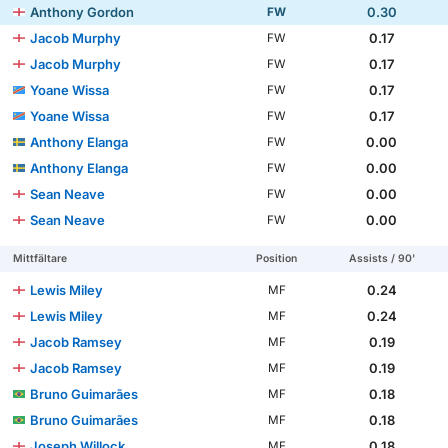
Anthony Gordon
0.30
FW
Jacob Murphy
0.17
FW
Jacob Murphy
0.17
FW
Yoane Wissa
0.17
FW
Yoane Wissa
0.17
FW
Anthony Elanga
0.00
FW
Anthony Elanga
0.00
FW
Sean Neave
0.00
FW
Sean Neave
0.00
FW
Mittfältare
Position
Assists / 90'
Lewis Miley
0.24
MF
Lewis Miley
0.24
MF
Jacob Ramsey
0.19
MF
Jacob Ramsey
0.19
MF
Bruno Guimarães
0.18
MF
Bruno Guimarães
0.18
MF
Joseph Willock
0.18
MF