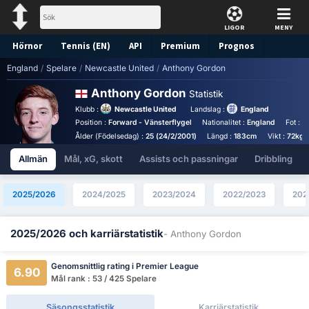
LIGOR
MENY
Hörnor
Tennis (EN)
API
Premium
Prognos
England
/
Spelare
/
Newcastle United
/
Anthony Gordon
Anthony Gordon
Statistik
Klubb :
Newcastle United
Landslag :
England
Position :
Forward - Vänsterflygel
Nationalitet :
England
Fot :
H
Ålder (Födelsedag) :
25 (24/2/2001)
Längd :
183cm
Vikt :
72kg
Allmän
Mål, xG, skott
Assists och passningar
Dribbling
2025/2026
2024/2025
2023/2024
2022/2023
202
2025/2026 och karriärstatistik
- Anthony Gordon
Genomsnittlig rating i Premier League
6.90
Mål rank : 53 / 425 Spelare
Säsongsstatistik
Karriärstatistik