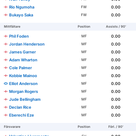
Rio Ngumoha
0.00
FW
Bukayo Saka
0.00
FW
Mittfältare
Position
Assists / 90'
Phil Foden
0.00
MF
Jordan Henderson
0.00
MF
James Garner
0.00
MF
Adam Wharton
0.00
MF
Cole Palmer
0.00
MF
Kobbie Mainoo
0.00
MF
Elliot Anderson
0.00
MF
Morgan Rogers
0.00
MF
Jude Bellingham
0.00
MF
Declan Rice
0.00
MF
Eberechi Eze
0.00
MF
Försvarare
Position
Förl. / 90'