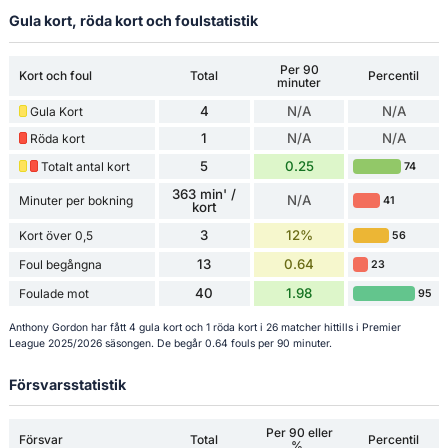
Gula kort, röda kort och foulstatistik
Per 90
Kort och foul
Total
Percentil
minuter
4
N/A
N/A
Gula Kort
1
N/A
N/A
Röda kort
5
0.25
Totalt antal kort
74
363 min' /
N/A
Minuter per bokning
41
kort
3
12%
Kort över 0,5
56
13
0.64
Foul begångna
23
40
1.98
Foulade mot
95
Anthony Gordon har fått 4 gula kort och 1 röda kort i 26 matcher hittills i Premier
League 2025/2026 säsongen. De begår 0.64 fouls per 90 minuter.
Försvarsstatistik
Per 90 eller
Försvar
Total
Percentil
%.