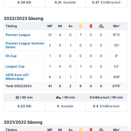
0.34
Mål
0.31
Assister
0.37
Erhållna kort
2022/2023 Säsong
Tävling
MP
Ml
As
Min'
PEN
Premier League
31
4
0
7
0
0
1573'
Premier League Summer
2
0
1
0
0
0
131'
Series
FA Cup
1
0
0
0
0
0
9'
League Cup
1
0
0
1
0
0
52'
UEFA Euro U21
6
2
1
1
0
0
408'
Mästerskap
Total 2022/2023
41
6
2
9
0
0
2173'
/ 90 min
/ 90 min
Erhållna kort / 90 min
0.23
Mål
0
Assister
0.4
Erhållna kort
2021/2022 Säsong
Tävling
MP
Ml
As
Min'
PEN