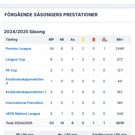
FÖRGÅENDE SÄSONGERS PRESTATIONER
2024/2025 Säsong
Tävling
MP
Ml
As
Min'
PEN
Premier League
34
6
5
2
0
1
2446'
League Cup
6
2
1
2
0
0
372'
FA Cup
2
1
0
1
1
0
127'
Klubbvänskapsmatcher
1
0
0
0
0
0
44'
3
Klubbvänskapsmatcher 1
3
0
1
0
0
0
192'
International Friendlies
2
0
1
0
0
0
149'
UEFA Nations League
5
1
0
0
0
0
344'
Total 2024/2025
53
10
8
5
1
1
3674'
/ 90 min
/ 90 min
Erhållna kort / 90 min