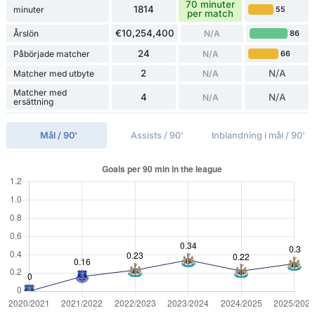
70 minuter
1814
minuter
55
per match
€10,254,400
Årslön
N/A
86
24
Påbörjade matcher
N/A
66
2
N/A
Matcher med utbyte
N/A
Matcher med
4
N/A
N/A
ersättning
Mål / 90'
Assists / 90'
Inblandning i mål / 90'