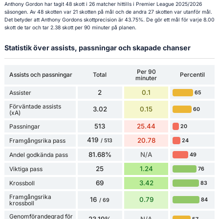
Anthony Gordon har tagit 48 skott i 26 matcher hittills i Premier League 2025/2026
säsongen. Av 48 skotten var 21 skotten på mål och de andra 27 skotten var utanför mål.
Det betyder att Anthony Gordons skottprecision är 43.75%. De gör ett mål för varje 8.00
skott de tar och tar 2.38 skott per 90 minuter på planen.
Statistik över assists, passningar och skapade chanser
Per 90
Assists och passningar
Total
Percentil
minuter
2
0.1
Assister
65
Förväntade assists
3.02
0.15
60
(xA)
513
25.44
Passningar
20
419
20.78
Framgångsrika pass
24
/ 513
81.68%
N/A
Andel godkända pass
49
25
1.24
Viktiga pass
76
69
3.42
Krossboll
83
Framgångsrika
16
0.79
84
/ 69
krossboll
Genomförandegrad för