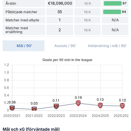
€18,096,000
Årslön
N/A
97
35
Påbörjade matcher
N/A
94
1
N/A
Matcher med utbyte
N/A
Matcher med
2
N/A
N/A
ersättning
Mål / 90'
Assists / 90'
Inblandning i mål / 90'
Mål och xG (förväntade mål)