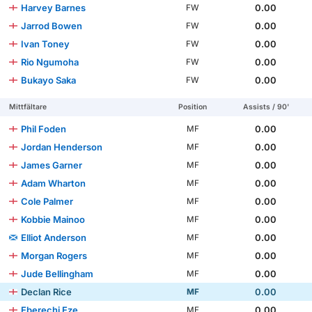
Harvey Barnes
0.00
FW
Jarrod Bowen
0.00
FW
Ivan Toney
0.00
FW
Rio Ngumoha
0.00
FW
Bukayo Saka
0.00
FW
Mittfältare
Position
Assists / 90'
Phil Foden
0.00
MF
Jordan Henderson
0.00
MF
James Garner
0.00
MF
Adam Wharton
0.00
MF
Cole Palmer
0.00
MF
Kobbie Mainoo
0.00
MF
Elliot Anderson
0.00
MF
Morgan Rogers
0.00
MF
Jude Bellingham
0.00
MF
Declan Rice
0.00
MF
Eberechi Eze
0.00
MF