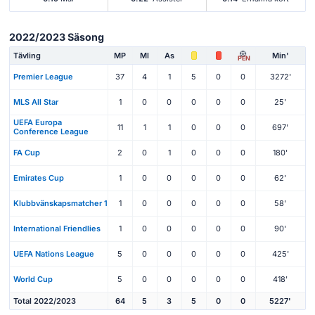
2022/2023 Säsong
Tävling
MP
Ml
As
Min'
PEN
Premier League
37
4
1
5
0
0
3272'
MLS All Star
1
0
0
0
0
0
25'
UEFA Europa
11
1
1
0
0
0
697'
Conference League
FA Cup
2
0
1
0
0
0
180'
Emirates Cup
1
0
0
0
0
0
62'
Klubbvänskapsmatcher 1
1
0
0
0
0
0
58'
International Friendlies
1
0
0
0
0
0
90'
UEFA Nations League
5
0
0
0
0
0
425'
World Cup
5
0
0
0
0
0
418'
Total 2022/2023
64
5
3
5
0
0
5227'