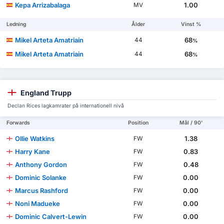
Kepa Arrizabalaga
1.00
MV
Ledning
Ålder
Vinst %
Mikel Arteta Amatriain
68
44
%
Mikel Arteta Amatriain
68
44
%
England Trupp
Declan Rices lagkamrater på internationell nivå
Forwards
Position
Mål / 90'
Ollie Watkins
1.38
FW
Harry Kane
0.83
FW
Anthony Gordon
0.48
FW
Dominic Solanke
0.00
FW
Marcus Rashford
0.00
FW
Noni Madueke
0.00
FW
Dominic Calvert-Lewin
0.00
FW