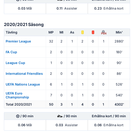
0.03
Mål
0.11
Assister
0.23
Erhållna kort
2020/2021 Säsong
Tävling
MP
Ml
As
Min'
PEN
Premier League
32
2
1
2
0
1
2880'
FA Cup
2
0
0
0
0
0
180'
League Cup
1
0
0
0
0
0
90'
International Friendlies
2
0
0
0
0
0
86'
UEFA Nations League
6
1
0
1
0
0
526'
UEFA Euro
7
0
0
1
0
0
540'
Championship
Total 2020/2021
50
3
1
4
0
1
4302'
/ 90 min
/ 90 min
Erhållna kort / 90 min
0.06
Mål
0.03
Assister
0.06
Erhållna kort