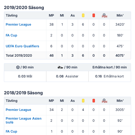
2019/2020 Säsong
Tävling
MP
Ml
As
Min'
PEN
Premier League
38
1
3
6
0
0
3420'
FA Cup
2
0
0
0
0
0
180'
UEFA Euro Qualifiers
6
0
0
0
0
0
475'
Total 2019/2020
46
1
3
6
0
0
4075'
/ 90 min
/ 90 min
Erhållna kort / 90 min
0.03
Mål
0.08
Assister
0.16
Erhållna kort
2018/2019 Säsong
Tävling
MP
Ml
As
Min'
PEN
Premier League
34
2
0
4
0
0
3005'
Premier League Asien
2
0
0
0
0
0
92'
trofé
FA Cup
1
0
0
0
0
0
90'