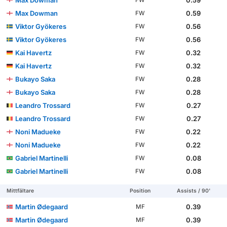
Max Dowman
0.59
FW
Max Dowman
0.59
FW
Viktor Gyökeres
0.56
FW
Viktor Gyökeres
0.56
FW
Kai Havertz
0.32
FW
Kai Havertz
0.32
FW
Bukayo Saka
0.28
FW
Bukayo Saka
0.28
FW
Leandro Trossard
0.27
FW
Leandro Trossard
0.27
FW
Noni Madueke
0.22
FW
Noni Madueke
0.22
FW
Gabriel Martinelli
0.08
FW
Gabriel Martinelli
0.08
FW
Mittfältare
Position
Assists / 90'
Martin Ødegaard
0.39
MF
Martin Ødegaard
0.39
MF