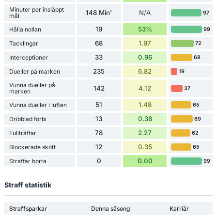
Minuter per insläppt
148 Min'
N/A
97
mål
19
53%
Hålla nollan
99
68
1.97
Tacklingar
72
33
0.96
Interceptioner
68
235
6.82
Dueller på marken
19
Vunna dueller på
142
4.12
37
marken
51
1.48
Vunna dueller i luften
65
13
0.38
Dribblad förbi
69
78
2.27
Fullträffar
62
12
0.35
Blockerade skott
65
0
0.00
Straffar borta
99
Straff statistik
Straffsparkar
Denna säsong
Karriär