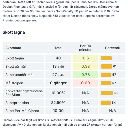
bortaplan. Totalt sett är Declan Rice's gjorda mål per 90 minuter 0.12. Dessutom är
Declan Rice totala G/A (mål + assist) 9 för den här säsongen. Deras målmedverkan
motsvarar 0.26 per 90 minuter. Deras Non-Penalty xG per 90 minuter är 0.16. Detta
sätter Declan Rices npxG output till 5.51 vilket sätter dem i topp 66 percentile av
Premier League spelare.
Skott tagna
Per 90
Skottdata
Total
Percentil
minuter
40
1.16
Skott tagna
58
13
0.38
Skott på mål
61
/ 40
27
0.78
Skott utanför mål
57
/ 40
0 gånger
0.00
Målstolpen
57
Konverteringsfrekvens
10.00%
N/A
65
För Skott
32.50%
N/A
Skottprecision
54
10.00
N/A
N/A
Skott Per Mål Gjorda
Declan Rice har tagit 40 skott i 36 matcher hittills i Premier League 2025/2026
säsongen. Av 40 skotten var 13 skotten på mål och de andra 27 skotten var utanför mål.