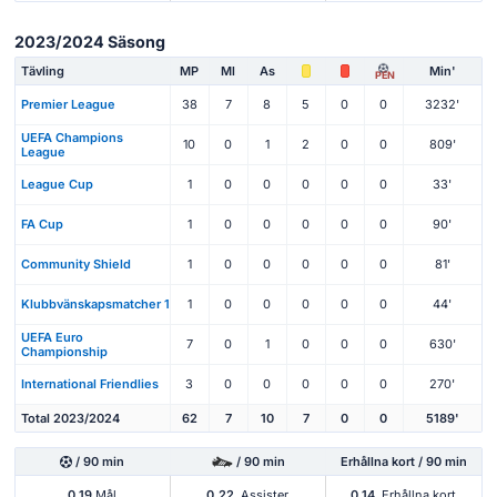
2023/2024 Säsong
Tävling
MP
Ml
As
Min'
PEN
Premier League
38
7
8
5
0
0
3232'
UEFA Champions
10
0
1
2
0
0
809'
League
League Cup
1
0
0
0
0
0
33'
FA Cup
1
0
0
0
0
0
90'
Community Shield
1
0
0
0
0
0
81'
Klubbvänskapsmatcher 1
1
0
0
0
0
0
44'
UEFA Euro
7
0
1
0
0
0
630'
Championship
International Friendlies
3
0
0
0
0
0
270'
Total 2023/2024
62
7
10
7
0
0
5189'
/ 90 min
/ 90 min
Erhållna kort / 90 min
0.19
Mål
0.22
Assister
0.14
Erhållna kort