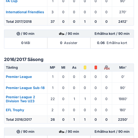
FA Cup
1
0
0
0
0
0
90'
International Friendlies
3
0
0
0
0
0
270'
Total 2017/2018
37
0
0
1
0
0
2412'
/ 90 min
/ 90 min
Erhållna kort / 90 min
0
Mål
0
Assister
0.06
Erhållna kort
2016/2017 Säsong
Tävling
MP
Ml
As
Min'
PEN
Premier League
1
0
0
0
0
0
0'
Premier League Sub-18
1
0
0
0
0
0
90'
Premier League 2
22
0
1
1
0
0
1980'
Division Two U23
EFL Trophy
2
0
0
0
0
0
180'
Total 2016/2017
26
0
1
1
0
0
2250'
/ 90 min
/ 90 min
Erhållna kort / 90 min