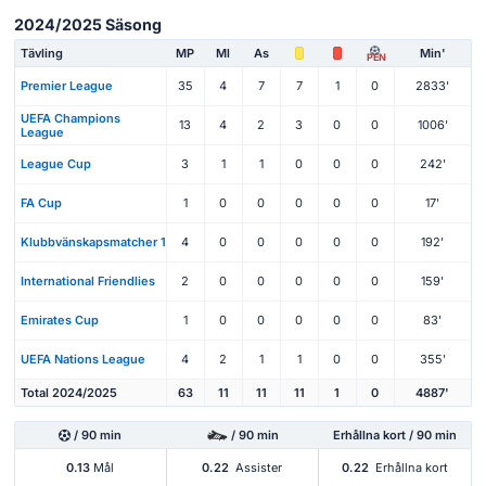
2024/2025 Säsong
Tävling
MP
Ml
As
Min'
PEN
Premier League
35
4
7
7
1
0
2833'
UEFA Champions
13
4
2
3
0
0
1006'
League
League Cup
3
1
1
0
0
0
242'
FA Cup
1
0
0
0
0
0
17'
Klubbvänskapsmatcher 1
4
0
0
0
0
0
192'
International Friendlies
2
0
0
0
0
0
159'
Emirates Cup
1
0
0
0
0
0
83'
UEFA Nations League
4
2
1
1
0
0
355'
Total 2024/2025
63
11
11
11
1
0
4887'
/ 90 min
/ 90 min
Erhållna kort / 90 min
0.13
Mål
0.22
Assister
0.22
Erhållna kort