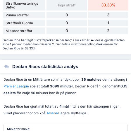
Straffkonverterings
33.33%
Inga straff
Betyg
0
3
Vunna straffar
0
1
Straffmål Gjorda
0
2
Missade straffar
Declan Rice har tagit 3 straffsparkar så här långt i sin karriär. Av dessa gjorde Declan
Rice 1 pennor medan han missade 2. Den totala straffomvandlingsfrekvensen för
Declan Rice är 33.33%.
Declan Rices statistiska analys
Declan Rice är en Mittfältare som har dykt upp i
36 matches
denna säsong i
Premier League
spelat totalt
3099 minuter
. Declan Rice får i genomsnitt
0.15
assists
för varje 90 minuter han är på planen.
Declan Rice har gjort mål totalt av
4 mål
hittills den här säsongen i ligan,
vilket placerar honom
7
på
Arsenal
lagets skytteliga.
Minut för minut