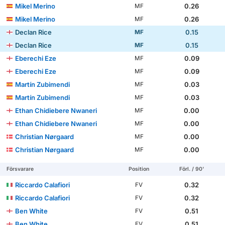
Mikel Merino
0.26
MF
Mikel Merino
0.26
MF
Declan Rice
0.15
MF
Declan Rice
0.15
MF
Eberechi Eze
0.09
MF
Eberechi Eze
0.09
MF
Martín Zubimendi
0.03
MF
Martín Zubimendi
0.03
MF
Ethan Chidiebere Nwaneri
0.00
MF
Ethan Chidiebere Nwaneri
0.00
MF
Christian Nørgaard
0.00
MF
Christian Nørgaard
0.00
MF
Försvarare
Position
Förl. / 90'
Riccardo Calafiori
0.32
FV
Riccardo Calafiori
0.32
FV
Ben White
0.51
FV
Ben White
0.51
FV