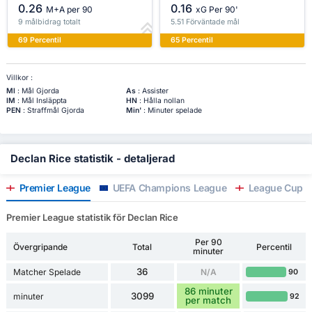
0.26
0.16
M+A per 90
xG Per 90'
9 målbidrag totalt
5.51 Förväntade mål
69 Percentil
65 Percentil
Villkor :
Ml
: Mål Gjorda
As
: Assister
IM
: Mål Insläppta
HN
: Hålla nollan
PEN
: Straffmål Gjorda
Min'
: Minuter spelade
Declan Rice statistik - detaljerad
Premier League
UEFA Champions League
League Cup
Premier League statistik för Declan Rice
Per 90
Övergripande
Total
Percentil
minuter
36
Matcher Spelade
N/A
90
86 minuter
3099
minuter
92
per match