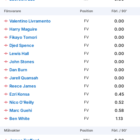
Försvarare
Position
Förl. / 90'
Valentino Livramento
0.00
FV
Harry Maguire
0.00
FV
Fikayo Tomori
0.00
FV
Djed Spence
0.00
FV
Lewis Hall
0.00
FV
John Stones
0.00
FV
Dan Burn
0.00
FV
Jarell Quansah
0.00
FV
Reece James
0.00
FV
Ezri Konsa
0.45
FV
Nico O'Reilly
0.52
FV
Marc Guehi
0.58
FV
Ben White
1.13
FV
Målvakter
Position
Förl. / 90'