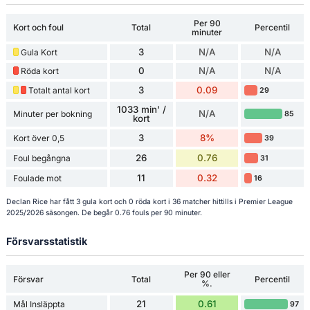
Per 90
Kort och foul
Total
Percentil
minuter
3
N/A
N/A
Gula Kort
0
N/A
N/A
Röda kort
3
0.09
Totalt antal kort
29
1033 min' /
N/A
Minuter per bokning
85
kort
3
8%
Kort över 0,5
39
26
0.76
Foul begångna
31
11
0.32
Foulade mot
16
Declan Rice har fått 3 gula kort och 0 röda kort i 36 matcher hittills i Premier League
2025/2026 säsongen. De begår 0.76 fouls per 90 minuter.
Försvarsstatistik
Per 90 eller
Försvar
Total
Percentil
%.
21
0.61
Mål Insläppta
97