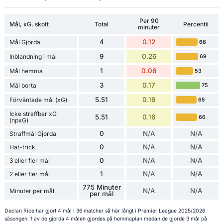
Per 90
Mål, xG, skott
Total
Percentil
minuter
4
0.12
Mål Gjorda
68
9
0.26
Inblandning i mål
69
1
0.06
Mål hemma
53
3
0.17
Mål borta
75
5.51
0.16
Förväntade mål (xG)
65
Icke straffbar xG
5.51
0.16
66
(npxG)
0
N/A
N/A
Straffmål Gjorda
0
N/A
N/A
Hat-trick
0
N/A
N/A
3 eller fler mål
1
N/A
N/A
2 eller fler mål
775 Minuter
N/A
N/A
Minuter per mål
per mål
Declan Rice har gjort 4 mål i 36 matcher så här långt i Premier League 2025/2026
säsongen. 1 av de gjorda 4 målen gjordes på hemmaplan medan de gjorde 3 mål på