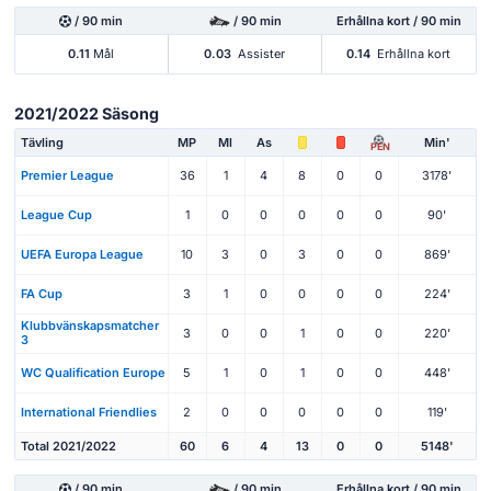
/ 90 min
/ 90 min
Erhållna kort / 90 min
0.11
Mål
0.03
Assister
0.14
Erhållna kort
2021/2022 Säsong
Tävling
MP
Ml
As
Min'
PEN
Premier League
36
1
4
8
0
0
3178'
League Cup
1
0
0
0
0
0
90'
UEFA Europa League
10
3
0
3
0
0
869'
FA Cup
3
1
0
0
0
0
224'
Klubbvänskapsmatcher
3
0
0
1
0
0
220'
3
WC Qualification Europe
5
1
0
1
0
0
448'
International Friendlies
2
0
0
0
0
0
119'
Total 2021/2022
60
6
4
13
0
0
5148'
/ 90 min
/ 90 min
Erhållna kort / 90 min