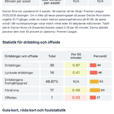
N/A
N/A
Minuter per assist
per assist
Declan Rice har assisterat till 5 assists i 36 matcher så här långt i Premier League
2025/2026 säsongen. Om vi tittar på deras passningsspel så passar Declan Rice bollen
ungefär 61.71 gånger under en match med en passningsfrekvens på 87.48. de spelar
också 1.86 nyckelpassningar varje match vilket leder till betydande målchanser. Totalt
sett är Declan Rices xA (Expected Assists) output 0.26 per 90 minuter. Denna statistik
placerar dem över 92 procent av spelarna i Premier League.
Statistik för dribbling och offside
Per 90
Dribblingar och offside
Total
Percentil
minuter
30
0.87
Dribblingar
40
14
0.41
Lyckade dribblingar
46
Dribblingens
46.67%
N/A
53
framgångsgrad
17
0.49
Fördrivna
63
1
0.03
Offsides
37
Gula kort, röda kort och foulstatistik