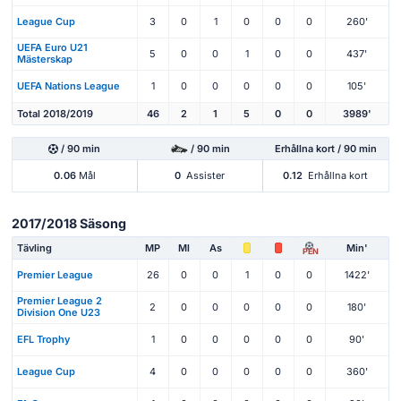
League Cup
3
0
1
0
0
0
260'
UEFA Euro U21
5
0
0
1
0
0
437'
Mästerskap
UEFA Nations League
1
0
0
0
0
0
105'
Total 2018/2019
46
2
1
5
0
0
3989'
/ 90 min
/ 90 min
Erhållna kort / 90 min
0.06
Mål
0
Assister
0.12
Erhållna kort
2017/2018 Säsong
Tävling
MP
Ml
As
Min'
PEN
Premier League
26
0
0
1
0
0
1422'
Premier League 2
2
0
0
0
0
0
180'
Division One U23
EFL Trophy
1
0
0
0
0
0
90'
League Cup
4
0
0
0
0
0
360'