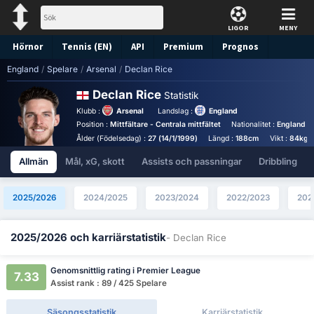
LIGOR
MENY
Hörnor
Tennis (EN)
API
Premium
Prognos
England
/
Spelare
/
Arsenal
/
Declan Rice
Declan Rice
Statistik
Klubb :
Arsenal
Landslag :
England
Position :
Mittfältare - Centrala mittfältet
Nationalitet :
England
Ålder (Födelsedag) :
27 (14/1/1999)
Längd :
188cm
Vikt :
84kg
Allmän
Mål, xG, skott
Assists och passningar
Dribbling
2025/2026
2024/2025
2023/2024
2022/2023
202
2025/2026 och karriärstatistik
- Declan Rice
Genomsnittlig rating i Premier League
7.33
Assist rank : 89 / 425 Spelare
Säsongsstatistik
Karriärstatistik