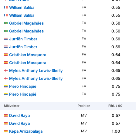
William Saliba
0.55
FV
William Saliba
0.55
FV
Gabriel Magalhães
0.59
FV
Gabriel Magalhães
0.59
FV
Jurriën Timber
0.59
FV
Jurriën Timber
0.59
FV
Cristhian Mosquera
0.64
FV
Cristhian Mosquera
0.64
FV
Myles Anthony Lewis-Skelly
0.65
FV
Myles Anthony Lewis-Skelly
0.65
FV
Piero Hincapié
0.75
FV
Piero Hincapié
0.75
FV
Målvakter
Position
Förl. / 90'
David Raya
0.57
MV
David Raya
0.57
MV
Kepa Arrizabalaga
1.00
MV