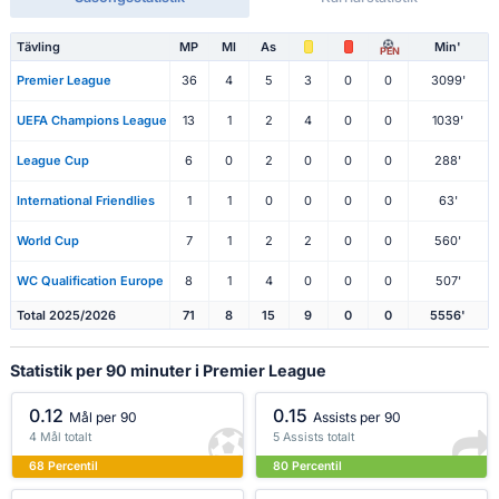
Tävling
MP
Ml
As
Min'
PEN
Premier League
36
4
5
3
0
0
3099'
UEFA Champions League
13
1
2
4
0
0
1039'
League Cup
6
0
2
0
0
0
288'
International Friendlies
1
1
0
0
0
0
63'
World Cup
7
1
2
2
0
0
560'
WC Qualification Europe
8
1
4
0
0
0
507'
Total 2025/2026
71
8
15
9
0
0
5556'
Statistik per 90 minuter i Premier League
0.12
0.15
Mål per 90
Assists per 90
4 Mål totalt
5 Assists totalt
68 Percentil
80 Percentil