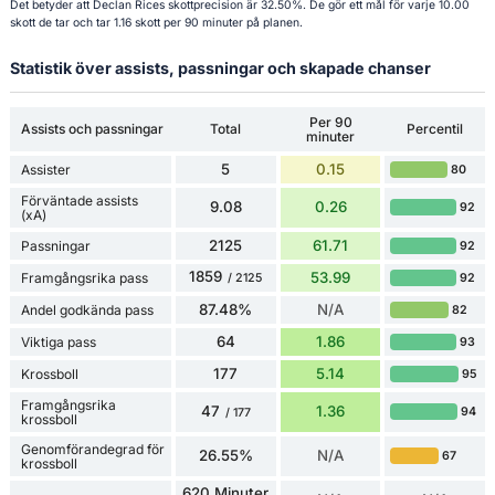
Det betyder att Declan Rices skottprecision är 32.50%. De gör ett mål för varje 10.00
skott de tar och tar 1.16 skott per 90 minuter på planen.
Statistik över assists, passningar och skapade chanser
Per 90
Assists och passningar
Total
Percentil
minuter
5
0.15
Assister
80
Förväntade assists
9.08
0.26
92
(xA)
2125
61.71
Passningar
92
1859
53.99
Framgångsrika pass
92
/ 2125
87.48%
N/A
Andel godkända pass
82
64
1.86
Viktiga pass
93
177
5.14
Krossboll
95
Framgångsrika
47
1.36
94
/ 177
krossboll
Genomförandegrad för
26.55%
N/A
67
krossboll
620 Minuter