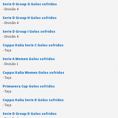
Serie D Group G Golos sofridos
- Divisão 4
Serie D Group H Golos sofridos
- Divisão 4
Serie D Group I Golos sofridos
- Divisão 4
Coppa Italia Serie C Golos sofridos
- Taça
Serie A Women Golos sofridos
- Divisão 1
Coppa Italia Women Golos sofridos
- Taça
Primavera Cup Golos sofridos
- Taça
Coppa Italia Serie D Golos sofridos
- Taça
Serie D Group D Golos sofridos