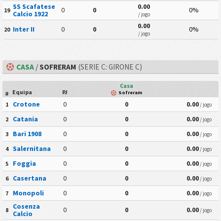
SS Scafatese
0.00
0
0
0%
19
Calcio 1922
/ jogo
0.00
Inter II
0
0
0%
20
/ jogo
CASA
/
SOFRERAM
(SERIE C: GIRONE C)
Casa
Equipa
PJ
Sofreram
#
Crotone
0
0
0.00
1
/ jogo
Catania
0
0
0.00
2
/ jogo
Bari 1908
0
0
0.00
3
/ jogo
Salernitana
0
0
0.00
4
/ jogo
Foggia
0
0
0.00
5
/ jogo
Casertana
0
0
0.00
6
/ jogo
Monopoli
0
0
0.00
7
/ jogo
Cosenza
0
0
0.00
8
/ jogo
Calcio