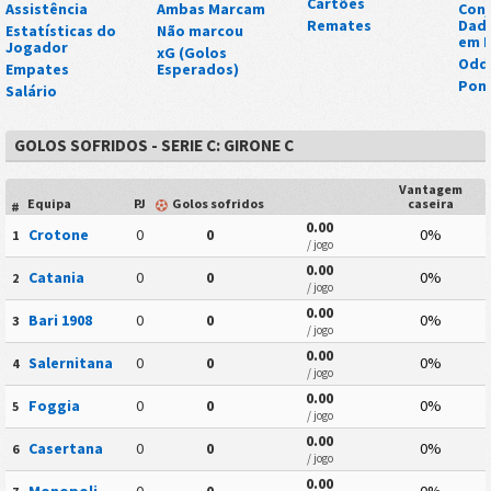
Cartões
Assistência
Ambas Marcam
Conj
Remates
Dad
Estatísticas do
Não marcou
em E
Jogador
xG (Golos
Odd
Empates
Esperados)
Pont
Salário
GOLOS SOFRIDOS - SERIE C: GIRONE C
Vantagem
Equipa
PJ
Golos sofridos
caseira
#
0.00
Crotone
0
0
0%
1
/ jogo
0.00
Catania
0
0
0%
2
/ jogo
0.00
Bari 1908
0
0
0%
3
/ jogo
0.00
Salernitana
0
0
0%
4
/ jogo
0.00
Foggia
0
0
0%
5
/ jogo
0.00
Casertana
0
0
0%
6
/ jogo
0.00
Monopoli
0
0
0%