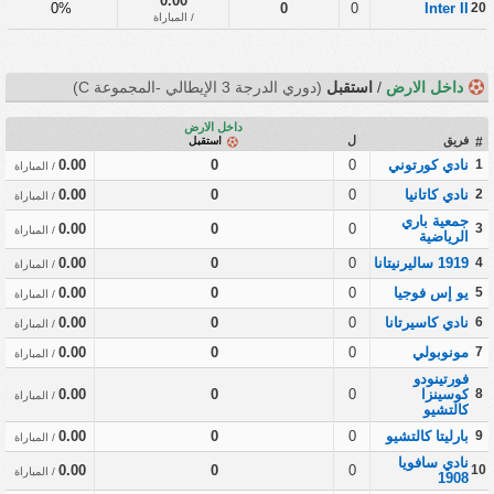
0.00
0%
0
0
Inter II
20
/ المباراة
داخل الارض
/
استقبل
(دوري الدرجة 3 الإيطالي -المجموعة C)
داخل الارض
فريق
ل
#
استقبل
1
نادي كورتوني
0
0
0.00
/ المباراة
2
نادي كاتانيا
0
0
0.00
/ المباراة
جمعية باري
0.00
0
0
3
/ المباراة
الرياضية
4
1919 ساليرنيتانا
0
0
0.00
/ المباراة
5
يو إس فوجيا
0
0
0.00
/ المباراة
6
نادي كاسيرتانا
0
0
0.00
/ المباراة
7
مونوبولي
0
0
0.00
/ المباراة
فورتينودو
8
كوسينزا
0
0
0.00
/ المباراة
كالتشيو
9
بارليتا كالتشيو
0
0
0.00
/ المباراة
نادي سافويا
0.00
0
0
10
/ المباراة
1908