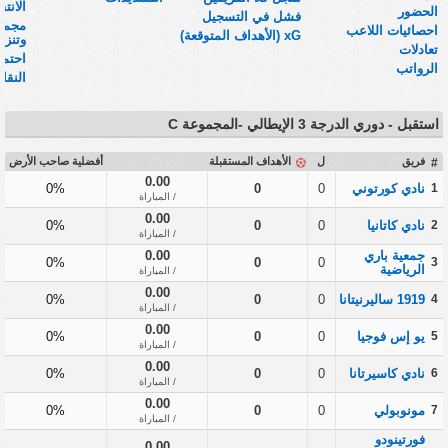
الانتق
الحضور
فشل في التسجيل
مجموع
احصائيات اللاعب
xG (الأهداف المتوقعة)
وتنزيلات
تعادلات
احتما
الرواتب
النقا
استقبل - دوري الدرجة 3 الإيطالي -المجموعة C
فريق
ل
الأهداف المستقبلة
أفضلية صاحب الأرض
#
0.00
1
نادي كورتوني
0
0
0%
/ المباراة
0.00
2
نادي كاتانيا
0
0
0%
/ المباراة
جمعية باري
0.00
0%
0
0
3
الرياضية
/ المباراة
0.00
4
1919 ساليرنيتانا
0
0
0%
/ المباراة
0.00
5
يو إس فوجيا
0
0
0%
/ المباراة
0.00
6
نادي كاسيرتانا
0
0
0%
/ المباراة
0.00
7
مونوبولي
0
0
0%
/ المباراة
فورتينودو
0.00