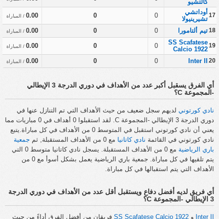
كالتشيو
أوداتشي
0.00
0
0
17
/ المباراة
تشيرينيولا
18
تيم ألتامورا
0
0
0.00
/ المباراة
SS Scafatese
0.00
0
0
19
/ المباراة
Calcio 1922
0.00
0
0
Inter II
20
/ المباراة
أي الفرق يسقبل أكبر عدد من الأهداف في دوري الدرجة 3 الإيطالي
-المجموعة C؟
نادي كورتوني
لديهم سجل ضعيف من حيث الأهداف التي تم التنازل عنها في
دوري الدرجة 3 الإيطالي -المجموعة C. لقد استقبلوا 0 أهداف في 0 مباريات مما
يعني أن نادي كورتوني استقبل في المتوسط 0 من الأهداف في كل مباراة.يتبع
نادي كورتوني في القائمة
نادي كاتانيا
مع 0 من الأهداف المستقبلة, ثم
جمعية
باري الرياضية
مع 0 من الأهداف المستقبلة. يسجل نادي كاتانيا متوسط 0 التي
يتم تلقيها في كل مباراة. جمعية باري الرياضية يعمل بشكل أسوأ مع 0 من
الأهداف التي يتم استقبالها في كل مباراة.
أي فريق لديه أفضل دفاع ويستقبل أقل عدد من الأهداف في دوري الدرجة
3 الإيطالي -المجموعة C؟
Inter II
و
SS Scafatese Calcio 1922
فريقان من أفضل الفرق أداءً من حيث