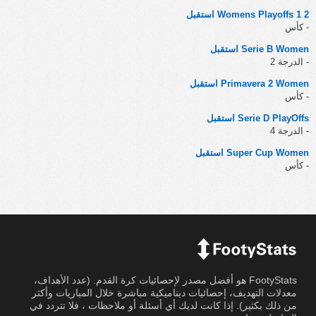
Womens Playoffs 1 2 استقبل
- كأس
Serie B Women استقبل
- الدرجة 2
Primavera 2 Women استقبل
- كأس
Serie D PlayOffs استقبل
- الدرجة 4
Super Cup Women استقبل
- كأس
FootyStats هو أفضل مصدر لإحصائيات كرة القدم. (عدد الأهداف،
معدلات التهديف، إحصائيات ديناميكية مباشرة خلال المباريات وأكثر
من ذلك بكثير). إذا كانت لديك أي أسئلة أو ملاحظات ، فلا تتردد في