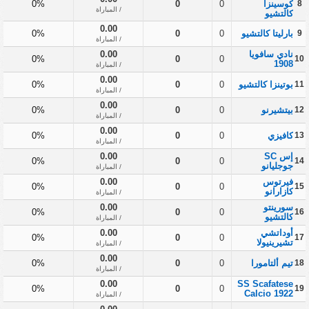
8
كوسينزا
0
0
0%
/ المباراة
كالتشيو
0.00
9
بارليتا كالتشيو
0
0
0%
/ المباراة
نادي سافويا
0.00
0%
0
0
10
1908
/ المباراة
0.00
11
بوتينزا كالتشيو
0
0
0%
/ المباراة
0.00
12
بيتشيرنو
0
0
0%
/ المباراة
0.00
13
كافيزي
0
0
0%
/ المباراة
إس SC
0.00
0%
0
0
14
جوجليانو
/ المباراة
فيرتوس
0.00
0%
0
0
15
كازارانو
/ المباراة
سورينتو
0.00
0%
0
0
16
كالتشيو
/ المباراة
أوداتشي
0.00
0%
0
0
17
تشيرينيولا
/ المباراة
0.00
18
تيم ألتامورا
0
0
0%
/ المباراة
0.00
SS Scafatese
0%
0
0
19
Calcio 1922
/ المباراة