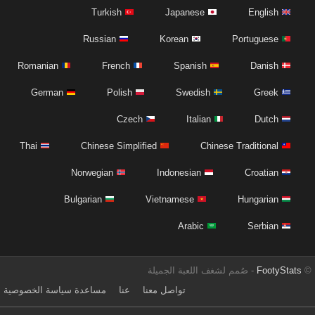
Turkish
Japanese
English
Russian
Korean
Portuguese
Romanian
French
Spanish
Danish
German
Polish
Swedish
Greek
Czech
Italian
Dutch
Thai
Chinese Simplified
Chinese Traditional
Norwegian
Indonesian
Croatian
Bulgarian
Vietnamese
Hungarian
Arabic
Serbian
©
FootyStats
- صُمم لشغف اللعبة الجميلة
تواصل معنا
عنا
مساعدة
سياسة الخصوصية