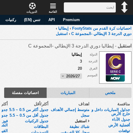
القائمة
الدوريات
Premium
API
تنس (EN)
ركنيات
احصائيات كرة القدم من FootyStats
›
إيطاليا
›
دوري الدرجة 3 الإيطالي -المجموعة C
›
استقبل
استقبل
- إيطاليا دوري الدرجة 3 الإيطالي -المجموعة C
إيطاليا
الدولة
3
الدرجة
20
الفرق
الموسم
2026/27
ملخص
المباريات
احصائيات مفصلة
منافسة
اهداف
أكثر/أقل
أكثر
جداول المباريات داخل و
متوسط إجمالي الأهداف
جدول أكثر من 0.5 ~ 5.5
جدول 
خارج الأرض
سجل
جدول أقل من 0.5 ~ 5.5
جدول 
جدول الآداء
استقبل
جدول الركنيات
فوز أ
أفضلية الأرض
الشوط
شباك نظيفة
البطاقات
توقعات
القي
سجل كلا الفريقين
التسديدات