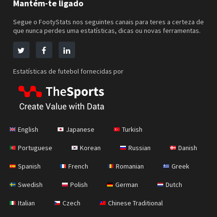
Mantém-te ligado
Segue o FootyStats nos seguintes canais para teres a certeza de
que nunca perdes uma estatísticas, dicas ou novas ferramentas.
Estatísticas de futebol fornecidas por
English
Japanese
Turkish
Portuguese
Korean
Russian
Danish
Spanish
French
Romanian
Greek
Swedish
Polish
German
Dutch
Italian
Czech
Chinese Traditional