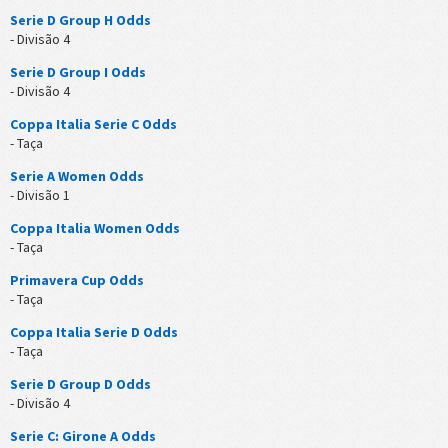
Serie D Group H Odds
- Divisão 4
Serie D Group I Odds
- Divisão 4
Coppa Italia Serie C Odds
- Taça
Serie A Women Odds
- Divisão 1
Coppa Italia Women Odds
- Taça
Primavera Cup Odds
- Taça
Coppa Italia Serie D Odds
- Taça
Serie D Group D Odds
- Divisão 4
Serie C: Girone A Odds