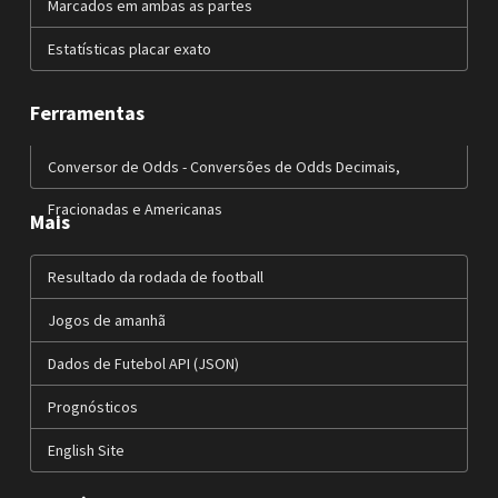
Marcados em ambas as partes
Estatísticas placar exato
Ferramentas
Conversor de Odds - Conversões de Odds Decimais,
Fracionadas e Americanas
Mais
Resultado da rodada de football
Jogos de amanhã
Dados de Futebol API (JSON)
Prognósticos
English Site