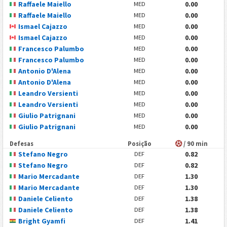
Raffaele Maiello
0.00
MED
Raffaele Maiello
0.00
MED
Ismael Cajazzo
0.00
MED
Ismael Cajazzo
0.00
MED
Francesco Palumbo
0.00
MED
Francesco Palumbo
0.00
MED
Antonio D'Alena
0.00
MED
Antonio D'Alena
0.00
MED
Leandro Versienti
0.00
MED
Leandro Versienti
0.00
MED
Giulio Patrignani
0.00
MED
Giulio Patrignani
0.00
MED
Defesas
Posição
/ 90 min
Stefano Negro
0.82
DEF
Stefano Negro
0.82
DEF
Mario Mercadante
1.30
DEF
Mario Mercadante
1.30
DEF
Daniele Celiento
1.38
DEF
Daniele Celiento
1.38
DEF
Bright Gyamfi
1.41
DEF