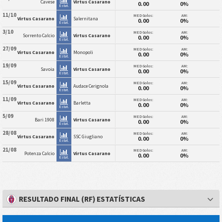
Cavese
Virtus Casarano
0.00
0%
Estat.
11/10
MED Golos:
AM:
Virtus Casarano
Salernitana
0.00
0%
Estat.
3/10
MED Golos:
AM:
Sorrento Calcio
Virtus Casarano
0.00
0%
Estat.
27/09
MED Golos:
AM:
Virtus Casarano
Monopoli
0.00
0%
Estat.
19/09
MED Golos:
AM:
Savoia
Virtus Casarano
0.00
0%
Estat.
15/09
MED Golos:
AM:
Virtus Casarano
Audace Cerignola
0.00
0%
Estat.
11/09
MED Golos:
AM:
Virtus Casarano
Barletta
0.00
0%
Estat.
5/09
MED Golos:
AM:
Bari 1908
Virtus Casarano
0.00
0%
Estat.
28/08
MED Golos:
AM:
Virtus Casarano
SSC Giugliano
0.00
0%
Estat.
21/08
MED Golos:
AM:
Potenza Calcio
Virtus Casarano
0.00
0%
Estat.
RESULTADO FINAL (RF) ESTATÍSTICAS