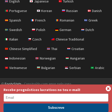
English
Japanese
Turkish
Portuguese
Korean
Russian
Danish
Spanish
French
Romanian
Greek
Swedish
Polish
German
Dutch
Italian
Czech
Chinese Traditional
Chinese Simplified
Thai
Croatian
Indonesian
Norwegian
Hungarian
Vietnamese
Bulgarian
Serbian
Arabic
©
FootyStats
- Construído com amor pelo jogo
Recebe prognósticos lucrativos no teu e-mail!
Contacta-nos
Sobre
Ajuda
Política de Privacidade
Terms & Conditions (English)
News (English)
Torna-te Premium