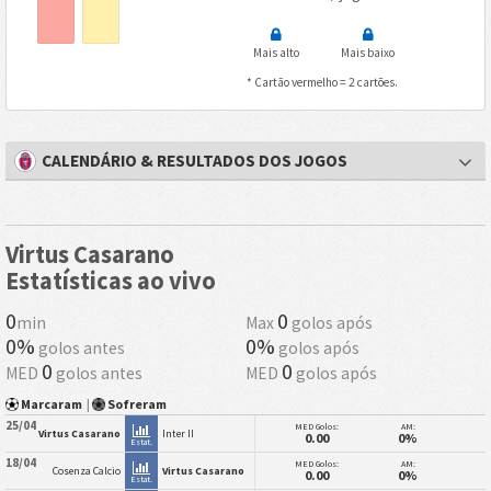
Mais alto
Mais baixo
* Cartão vermelho = 2 cartões.
CALENDÁRIO & RESULTADOS DOS JOGOS
Virtus Casarano
Estatísticas ao vivo
0
0
min
Max
golos após
0%
0%
golos antes
golos após
0
0
MED
golos antes
MED
golos após
Marcaram
|
Sofreram
25/04
MED Golos:
AM:
Virtus Casarano
Inter II
0.00
0%
Estat.
18/04
MED Golos:
AM:
Cosenza Calcio
Virtus Casarano
0.00
0%
Estat.