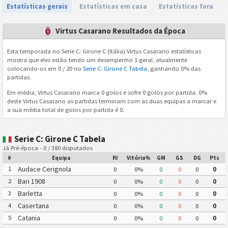
Estatísticas gerais
Estatísticas em casa
Estatísticas fora
Virtus Casarano Resultados da Época
Esta temporada no Serie C: Girone C (Itália) Virtus Casarano estatísticas
mostra que eles estão tendo um desempenho 1 geral, atualmente
colocando-os em 0 / 20 no
Serie C: Girone C Tabela
, ganhando 0% das
partidas.
Em média, Virtus Casarano marca 0 golos e sofre 0 golos por partida. 0%
deste Virtus Casarano as partidas terminam com as duas equipas a marcar e
a sua média total de golos por partida é 0.
Serie C: Girone C Tabela
Já Pré-época - 0 / 380 disputados
#
Equipa
PJ
Vitória%
GM
GS
DG
Pts
Audace Cerignola
1
0
0%
0
0
0
0
Bari 1908
2
0
0%
0
0
0
0
Barletta
3
0
0%
0
0
0
0
Casertana
4
0
0%
0
0
0
0
Catania
5
0
0%
0
0
0
0