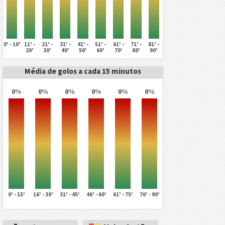
0' - 10'
11' -
21' -
31' -
41' -
51' -
61' -
71' -
81' -
20'
30'
40'
50'
60'
70'
80'
90'
Média de golos a cada 15 minutos
0%
0%
0%
0%
0%
0%
0' - 15'
16' - 30'
31' - 45'
46' - 60'
61' - 75'
76' - 90'