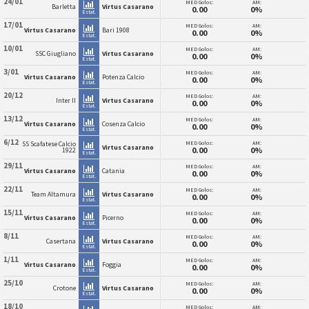
24/01
MED Golos:
AM:
Barletta
Virtus Casarano
0.00
0%
Estat.
17/01
MED Golos:
AM:
Virtus Casarano
Bari 1908
0.00
0%
Estat.
10/01
MED Golos:
AM:
SSC Giugliano
Virtus Casarano
0.00
0%
Estat.
3/01
MED Golos:
AM:
Virtus Casarano
Potenza Calcio
0.00
0%
Estat.
20/12
MED Golos:
AM:
Inter II
Virtus Casarano
0.00
0%
Estat.
13/12
MED Golos:
AM:
Virtus Casarano
Cosenza Calcio
0.00
0%
Estat.
6/12
MED Golos:
AM:
SS Scafatese Calcio
Virtus Casarano
0.00
0%
1922
Estat.
29/11
MED Golos:
AM:
Virtus Casarano
Catania
0.00
0%
Estat.
22/11
MED Golos:
AM:
Team Altamura
Virtus Casarano
0.00
0%
Estat.
15/11
MED Golos:
AM:
Virtus Casarano
Picerno
0.00
0%
Estat.
8/11
MED Golos:
AM:
Casertana
Virtus Casarano
0.00
0%
Estat.
1/11
MED Golos:
AM:
Virtus Casarano
Foggia
0.00
0%
Estat.
25/10
MED Golos:
AM:
Crotone
Virtus Casarano
0.00
0%
Estat.
18/10
MED Golos:
AM: