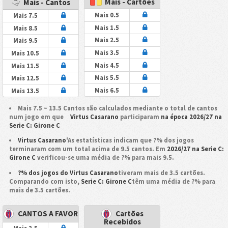
Mais - Cartões
Mais - Cantos
Mais 0.5
Mais 7.5
Mais 1.5
Mais 8.5
Mais 2.5
Mais 9.5
Mais 3.5
Mais 10.5
Mais 4.5
Mais 11.5
Mais 5.5
Mais 12.5
Mais 6.5
Mais 13.5
Mais 7.5 ~ 13.5 Cantos são calculados mediante o total de cantos
num jogo em que
Virtus Casarano
participaram
na época 2026/27 na
Serie C: Girone C
Virtus Casarano
'As estatísticas indicam que ?% dos jogos
terminaram com um total acima de 9.5 cantos. Em
2026/27 na Serie C:
Girone C
verificou-se uma média de ?% para mais 9.5.
?% dos jogos do Virtus Casarano
tiveram mais de 3.5 cartões.
Comparando com isto,
Serie C: Girone C
têm uma média de ?% para
mais de 3.5 cartões.
CANTOS A FAVOR
Cartões
Recebidos