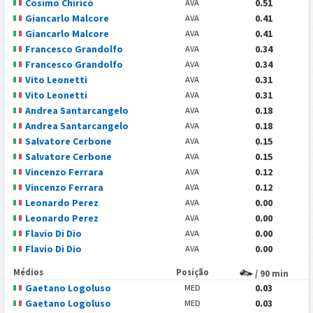
Cosimo Chiricò
0.51
AVA
Giancarlo Malcore
0.41
AVA
Giancarlo Malcore
0.41
AVA
Francesco Grandolfo
0.34
AVA
Francesco Grandolfo
0.34
AVA
Vito Leonetti
0.31
AVA
Vito Leonetti
0.31
AVA
Andrea Santarcangelo
0.18
AVA
Andrea Santarcangelo
0.18
AVA
Salvatore Cerbone
0.15
AVA
Salvatore Cerbone
0.15
AVA
Vincenzo Ferrara
0.12
AVA
Vincenzo Ferrara
0.12
AVA
Leonardo Perez
0.00
AVA
Leonardo Perez
0.00
AVA
Flavio Di Dio
0.00
AVA
Flavio Di Dio
0.00
AVA
Médios
Posição
/ 90 min
Gaetano Logoluso
0.03
MED
Gaetano Logoluso
0.03
MED