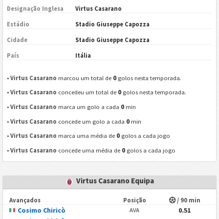
Designação Inglesa
Virtus Casarano
Estádio
Stadio Giuseppe Capozza
Cidade
Stadio Giuseppe Capozza
País
Itália
0
•
Virtus Casarano
marcou um total de
golos nesta temporada.
0
•
Virtus Casarano
concedeu um total de
golos nesta temporada.
0
•
Virtus Casarano
marca um golo a cada
min
0
•
Virtus Casarano
concede um golo a cada
min
0
•
Virtus Casarano
marca uma média de
golos a cada jogo
0
•
Virtus Casarano
concede uma média de
golos a cada jogo
Virtus Casarano Equipa
Avançados
Posição
/ 90 min
Cosimo Chiricò
0.51
AVA