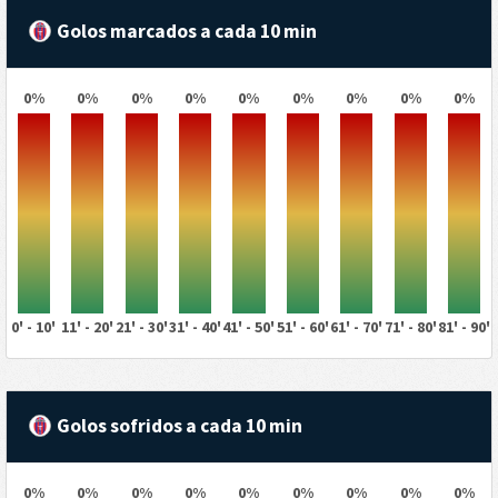
Golos marcados a cada 10 min
0%
0%
0%
0%
0%
0%
0%
0%
0%
0' - 10'
11' - 20'
21' - 30'
31' - 40'
41' - 50'
51' - 60'
61' - 70'
71' - 80'
81' - 90'
Golos sofridos a cada 10 min
0%
0%
0%
0%
0%
0%
0%
0%
0%