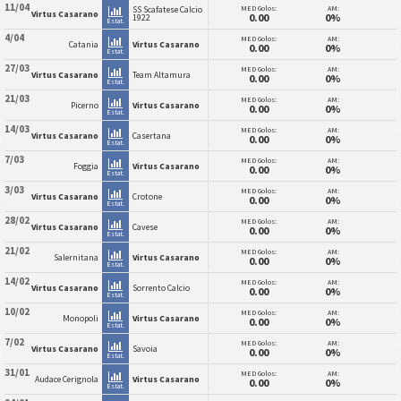
11/04
MED Golos:
AM:
SS Scafatese Calcio
Virtus Casarano
0.00
0%
1922
Estat.
4/04
MED Golos:
AM:
Catania
Virtus Casarano
0.00
0%
Estat.
27/03
MED Golos:
AM:
Virtus Casarano
Team Altamura
0.00
0%
Estat.
21/03
MED Golos:
AM:
Picerno
Virtus Casarano
0.00
0%
Estat.
14/03
MED Golos:
AM:
Virtus Casarano
Casertana
0.00
0%
Estat.
7/03
MED Golos:
AM:
Foggia
Virtus Casarano
0.00
0%
Estat.
3/03
MED Golos:
AM:
Virtus Casarano
Crotone
0.00
0%
Estat.
28/02
MED Golos:
AM:
Virtus Casarano
Cavese
0.00
0%
Estat.
21/02
MED Golos:
AM:
Salernitana
Virtus Casarano
0.00
0%
Estat.
14/02
MED Golos:
AM:
Virtus Casarano
Sorrento Calcio
0.00
0%
Estat.
10/02
MED Golos:
AM:
Monopoli
Virtus Casarano
0.00
0%
Estat.
7/02
MED Golos:
AM:
Virtus Casarano
Savoia
0.00
0%
Estat.
31/01
MED Golos:
AM:
Audace Cerignola
Virtus Casarano
0.00
0%
Estat.