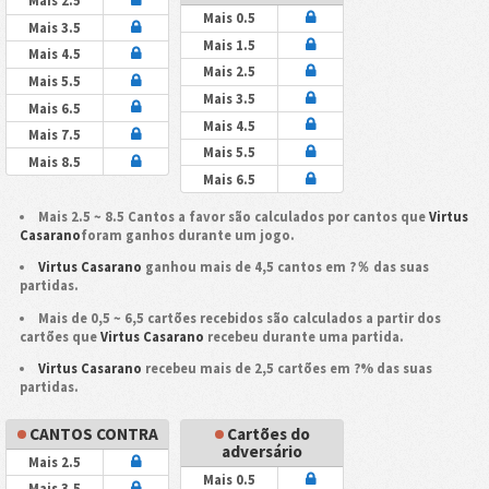
Mais 2.5
Mais 0.5
Mais 3.5
Mais 1.5
Mais 4.5
Mais 2.5
Mais 5.5
Mais 3.5
Mais 6.5
Mais 4.5
Mais 7.5
Mais 5.5
Mais 8.5
Mais 6.5
Mais 2.5 ~ 8.5 Cantos a favor são calculados por cantos que
Virtus
Casarano
foram ganhos durante um jogo.
Virtus Casarano
ganhou mais de 4,5 cantos em ?％ das suas
partidas.
Mais de 0,5 ~ 6,5 cartões recebidos são calculados a partir dos
cartões que
Virtus Casarano
recebeu durante uma partida.
Virtus Casarano
recebeu mais de 2,5 cartões em ?% das suas
partidas.
CANTOS CONTRA
Cartões do
adversário
Mais 2.5
Mais 0.5
Mais 3.5