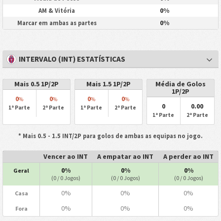
0%
AM & Vitória
0%
Marcar em ambas as partes
INTERVALO (INT) ESTATÍSTICAS
Mais 0.5 1P/2P
Mais 1.5 1P/2P
Média de Golos
1P/2P
0
0
0
0
%
%
%
%
0
0.00
1ª Parte
2ª Parte
1ª Parte
2ª Parte
1ª Parte
2ª Parte
* Mais 0.5 - 1.5 INT/2P para golos de ambas as equipas no jogo.
Vencer ao INT
A empatar ao INT
A perder ao INT
0%
0%
0%
Geral
(0 / 0 Jogos)
(0 / 0 Jogos)
(0 / 0 Jogos)
0%
0%
0%
Casa
0%
0%
0%
Fora