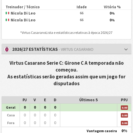
Treinador / Técnico
Idade
Vitória %
Nicola Di Leo
0
66
%
Nicola Di Leo
0
66
%
*
Virtus Casarano
Lista e estatísticas relativas à época 2026/27
2026/27 ESTATÍSTICAS
- VIRTUS CASARANO
Virtus Casarano Serie C: Girone C A temporada não
começou.
As estatísticas serão geradas assim que um jogo for
disputados
PJ
V
E
D
Últimos 5
PPJ
0
0
0
0
Geral
0.00
0
0
0
0
Casa
0.00
0
0
0
0
Fora
0.00
0%
Vantagem caseira