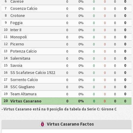
Cavese
6
0
0%
0
0
0
0
Cosenza Calcio
7
0
0%
0
0
0
0
Crotone
8
0
0%
0
0
0
0
Foggia
9
0
0%
0
0
0
0
Inter II
10
0
0%
0
0
0
0
Monopoli
11
0
0%
0
0
0
0
Picerno
12
0
0%
0
0
0
0
Potenza Calcio
13
0
0%
0
0
0
0
Salernitana
14
0
0%
0
0
0
0
Savoia
15
0
0%
0
0
0
0
SS Scafatese Calcio 1922
16
0
0%
0
0
0
0
Sorrento Calcio
17
0
0%
0
0
0
0
SSC Giugliano
18
0
0%
0
0
0
0
Team Altamura
19
0
0%
0
0
0
0
Virtus Casarano
20
0
0%
0
0
0
0
•
Virtus Casarano está na 0 posição da tabela da Serie C: Girone C
Virtus Casarano Factos