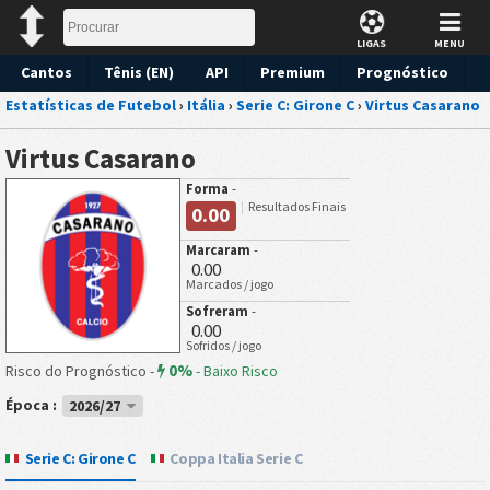
LIGAS
MENU
Cantos
Tênis (EN)
API
Premium
Prognóstico
Estatísticas de Futebol
›
Itália
›
Serie C: Girone C
›
Virtus Casarano
Virtus Casarano
Forma
-
Resultados Finais
0.00
Marcaram
-
0.00
Marcados / jogo
Sofreram
-
0.00
Sofridos / jogo
0%
Risco do Prognóstico -
-
Baixo Risco
Época :
2026/27
Serie C: Girone C
Coppa Italia Serie C