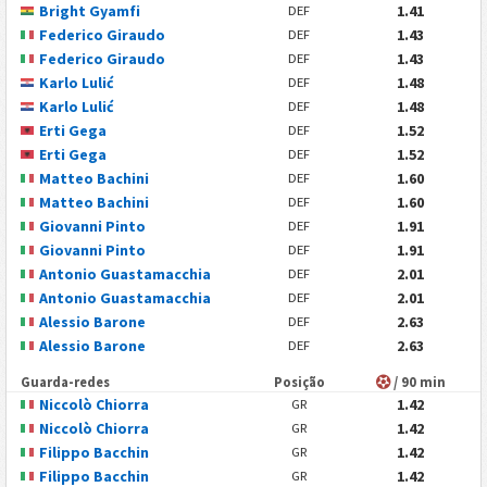
Bright Gyamfi
1.41
DEF
Federico Giraudo
1.43
DEF
Federico Giraudo
1.43
DEF
Karlo Lulić
1.48
DEF
Karlo Lulić
1.48
DEF
Erti Gega
1.52
DEF
Erti Gega
1.52
DEF
Matteo Bachini
1.60
DEF
Matteo Bachini
1.60
DEF
Giovanni Pinto
1.91
DEF
Giovanni Pinto
1.91
DEF
Antonio Guastamacchia
2.01
DEF
Antonio Guastamacchia
2.01
DEF
Alessio Barone
2.63
DEF
Alessio Barone
2.63
DEF
Guarda-redes
Posição
/ 90 min
Niccolò Chiorra
1.42
GR
Niccolò Chiorra
1.42
GR
Filippo Bacchin
1.42
GR
Filippo Bacchin
1.42
GR