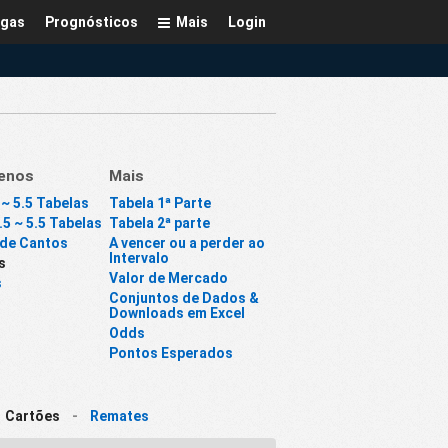
igas
Prognósticos
Mais
Login
enos
Mais
 ~ 5.5 Tabelas
Tabela 1ª Parte
5 ~ 5.5 Tabelas
Tabela 2ª parte
 de Cantos
A vencer ou a perder ao
Intervalo
s
Valor de Mercado
s
Conjuntos de Dados &
Downloads em Excel
Odds
Pontos Esperados
-
Cartões
-
Remates