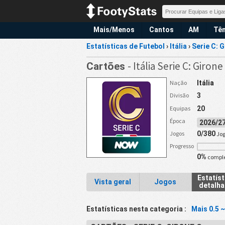
Mais/Menos
Cantos
AM
Tên
Estatísticas de Futebol
›
Itália
›
Serie C: 
- Itália Serie C: Girone
Cartões
Nação
Itália
Divisão
3
Equipas
20
Época
2026/
Jogos
0/380
Jo
Progresso
0%
compl
Estatíst
Vista geral
Jogos
detalh
Estatísticas nesta categoria :
Mais 0.5 ~