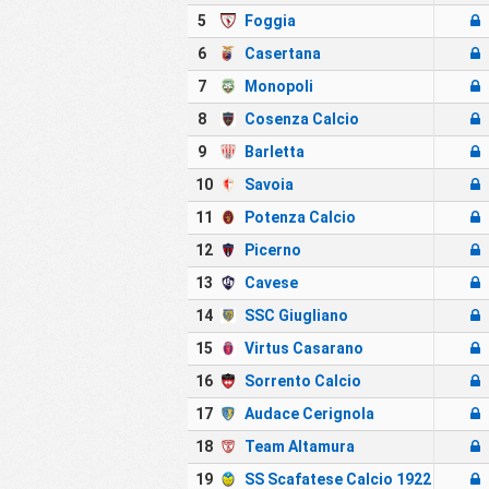
5
Foggia
6
Casertana
7
Monopoli
8
Cosenza Calcio
9
Barletta
10
Savoia
11
Potenza Calcio
12
Picerno
13
Cavese
14
SSC Giugliano
15
Virtus Casarano
16
Sorrento Calcio
17
Audace Cerignola
18
Team Altamura
19
SS Scafatese Calcio 1922