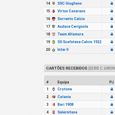
14
SSC Giugliano
15
Virtus Casarano
16
Sorrento Calcio
17
Audace Cerignola
18
Team Altamura
19
SS Scafatese Calcio 1922
20
Inter II
(SERIE C: GIRON
CARTÕES RECEBIDOS
#
Equipa
PJ
1
Crotone
2
Catania
3
Bari 1908
4
Salernitana