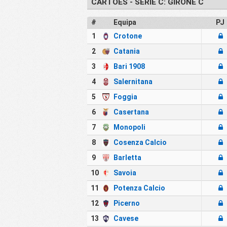
CARTÕES - SERIE C: GIRONE C
#
Equipa
PJ
1
Crotone
2
Catania
3
Bari 1908
4
Salernitana
5
Foggia
6
Casertana
7
Monopoli
8
Cosenza Calcio
9
Barletta
10
Savoia
11
Potenza Calcio
12
Picerno
13
Cavese