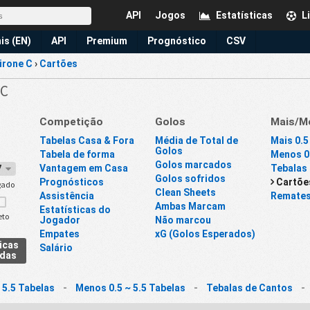
API
Jogos
Estatísticas
L
is (EN)
API
Premium
Prognóstico
CSV
Girone C
›
Cartões
 C
Competição
Golos
Mais/M
Tabelas Casa & Fora
Média de Total de
Mais 0.5
Golos
Tabela de forma
Menos 0.
Golos marcados
Vantagem em Casa
Tebalas
27
Golos sofridos
Prognósticos
Cartõe
gado
Clean Sheets
Assistência
Remate
Ambas Marcam
Estatísticas do
eto
Jogador
Não marcou
Empates
xG (Golos Esperados)
icas
Salário
adas
 5.5 Tabelas
-
Menos 0.5 ~ 5.5 Tabelas
-
Tebalas de Cantos