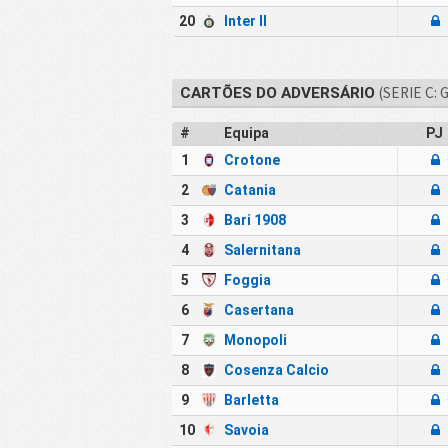
20
Inter II
(SERIE C: 
CARTÕES DO ADVERSÁRIO
#
Equipa
PJ
1
Crotone
2
Catania
3
Bari 1908
4
Salernitana
5
Foggia
6
Casertana
7
Monopoli
8
Cosenza Calcio
9
Barletta
10
Savoia