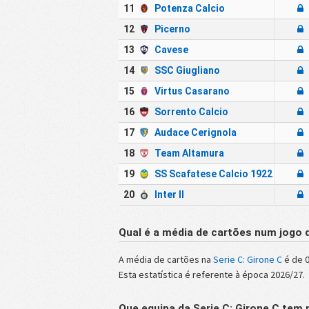
11
Potenza Calcio
12
Picerno
13
Cavese
14
SSC Giugliano
15
Virtus Casarano
16
Sorrento Calcio
17
Audace Cerignola
18
Team Altamura
19
SS Scafatese Calcio 1922
20
Inter II
Qual é a média de cartões num jogo d
A média de cartões na
Serie C: Girone C
é de 0
Esta estatística é referente à época 2026/27.
Que equipa da Serie C: Girone C tem