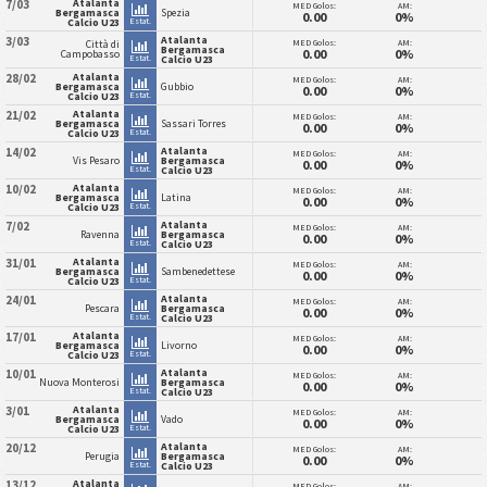
Atalanta
7/03
MED Golos:
AM:
Bergamasca
Spezia
0.00
0%
Estat.
Calcio U23
Atalanta
3/03
MED Golos:
AM:
Città di
Bergamasca
0.00
0%
Campobasso
Estat.
Calcio U23
Atalanta
28/02
MED Golos:
AM:
Bergamasca
Gubbio
0.00
0%
Estat.
Calcio U23
Atalanta
21/02
MED Golos:
AM:
Bergamasca
Sassari Torres
0.00
0%
Estat.
Calcio U23
Atalanta
14/02
MED Golos:
AM:
Vis Pesaro
Bergamasca
0.00
0%
Estat.
Calcio U23
Atalanta
10/02
MED Golos:
AM:
Bergamasca
Latina
0.00
0%
Estat.
Calcio U23
Atalanta
7/02
MED Golos:
AM:
Ravenna
Bergamasca
0.00
0%
Estat.
Calcio U23
Atalanta
31/01
MED Golos:
AM:
Bergamasca
Sambenedettese
0.00
0%
Estat.
Calcio U23
Atalanta
24/01
MED Golos:
AM:
Pescara
Bergamasca
0.00
0%
Estat.
Calcio U23
Atalanta
17/01
MED Golos:
AM:
Bergamasca
Livorno
0.00
0%
Estat.
Calcio U23
Atalanta
10/01
MED Golos:
AM:
Nuova Monterosi
Bergamasca
0.00
0%
Estat.
Calcio U23
Atalanta
3/01
MED Golos:
AM:
Bergamasca
Vado
0.00
0%
Estat.
Calcio U23
Atalanta
20/12
MED Golos:
AM:
Perugia
Bergamasca
0.00
0%
Estat.
Calcio U23
Atalanta
13/12
MED Golos:
AM: