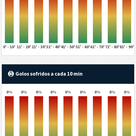
0' - 10'
11' - 20'
21' - 30'
31' - 40'
41' - 50'
51' - 60'
61' - 70'
71' - 80'
81' - 90'
Golos sofridos a cada 10 min
0%
0%
0%
0%
0%
0%
0%
0%
0%