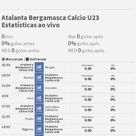
Atalanta Bergamasca Calcio U23
Estatísticas ao vivo
0
0
min
Max
golos após
0%
0%
golos antes
golos após
0
0
MED
golos antes
MED
golos após
Marcaram
|
Sofreram
Atalanta
25/04
MED Golos:
AM:
Bergamasca
Perugia
0.00
0%
Estat.
Calcio U23
Atalanta
18/04
MED Golos:
AM:
Pianese
Bergamasca
0.00
0%
Estat.
Calcio U23
Atalanta
11/04
MED Golos:
AM:
Bergamasca
Grosseto
0.00
0%
Estat.
Calcio U23
Atalanta
4/04
MED Golos:
AM:
Forlì
Bergamasca
0.00
0%
Estat.
Calcio U23
Atalanta
27/03
MED Golos:
AM:
Ostia Mare
Bergamasca
0.00
0%
Lidocalcio
Estat.
Calcio U23
Atalanta
21/03
MED Golos:
AM:
Pineto
Bergamasca
0.00
0%
Estat.
Calcio U23
Atalanta
14/03
MED Golos:
AM:
Reggiana
Bergamasca
0.00
0%
Estat.
Calcio U23