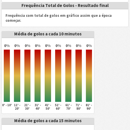
Frequência Total de Golos - Resultado final
Frequência com total de golos em gráfico assim que a época
começar.
Média de golos a cada 10 minutos
0%
0%
0%
0%
0%
0%
0%
0%
0%
0' - 10'
11' -
21' -
31' -
41' -
51' -
61' -
71' -
81' -
20'
30'
40'
50'
60'
70'
80'
90'
Média de golos a cada 15 minutos