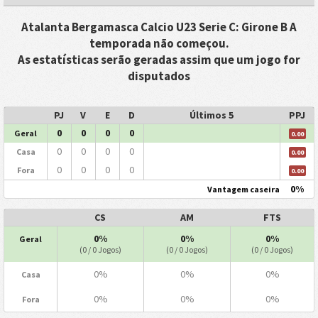
Atalanta Bergamasca Calcio U23 Serie C: Girone B A
temporada não começou.
As estatísticas serão geradas assim que um jogo for
disputados
PJ
V
E
D
Últimos 5
PPJ
0
0
0
0
Geral
0.00
0
0
0
0
Casa
0.00
0
0
0
0
Fora
0.00
0%
Vantagem caseira
CS
AM
FTS
0%
0%
0%
Geral
(0 / 0 Jogos)
(0 / 0 Jogos)
(0 / 0 Jogos)
0%
0%
0%
Casa
0%
0%
0%
Fora