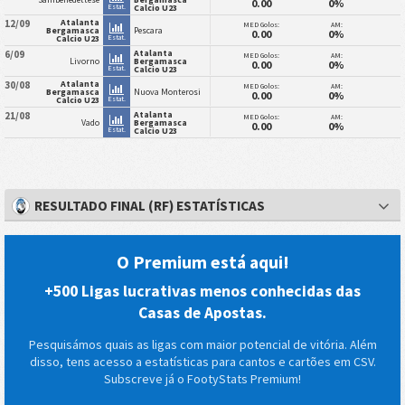
0.00
0%
Estat.
Calcio U23
Atalanta
12/09
MED Golos:
AM:
Bergamasca
Pescara
0.00
0%
Estat.
Calcio U23
Atalanta
6/09
MED Golos:
AM:
Livorno
Bergamasca
0.00
0%
Estat.
Calcio U23
Atalanta
30/08
MED Golos:
AM:
Bergamasca
Nuova Monterosi
0.00
0%
Estat.
Calcio U23
Atalanta
21/08
MED Golos:
AM:
Vado
Bergamasca
0.00
0%
Estat.
Calcio U23
RESULTADO FINAL (RF) ESTATÍSTICAS
O Premium está aqui!
+500 Ligas lucrativas menos conhecidas das
Casas de Apostas.
Pesquisámos quais as ligas com maior potencial de vitória. Além
disso, tens acesso a estatísticas para cantos e cartões em CSV.
Subscreve já o FootyStats Premium!