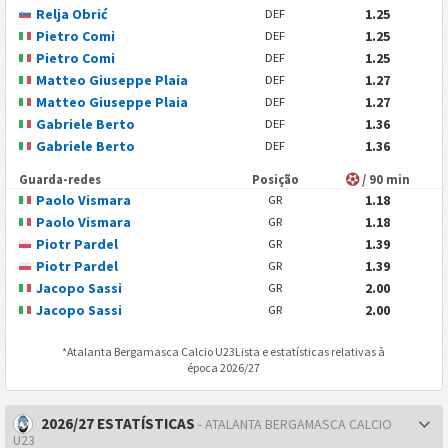
Relja Obrić
1.25
DEF
Pietro Comi
1.25
DEF
Pietro Comi
1.25
DEF
Matteo Giuseppe Plaia
1.27
DEF
Matteo Giuseppe Plaia
1.27
DEF
Gabriele Berto
1.36
DEF
Gabriele Berto
1.36
DEF
Guarda-redes
Posição
/ 90 min
Paolo Vismara
1.18
GR
Paolo Vismara
1.18
GR
Piotr Pardel
1.39
GR
Piotr Pardel
1.39
GR
Jacopo Sassi
2.00
GR
Jacopo Sassi
2.00
GR
*
Atalanta Bergamasca Calcio U23
Lista e estatísticas relativas à
época 2026/27
2026/27 ESTATÍSTICAS
- ATALANTA BERGAMASCA CALCIO
U23