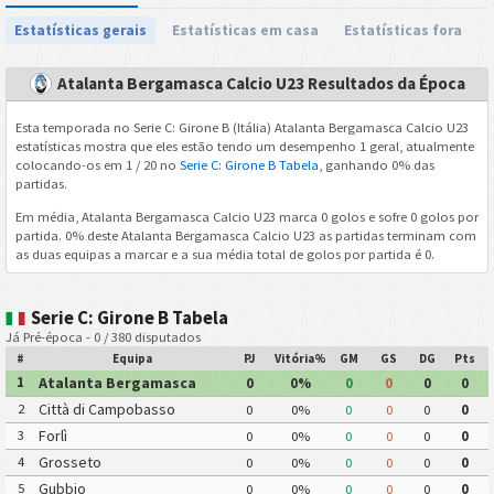
Estatísticas gerais
Estatísticas em casa
Estatísticas fora
Atalanta Bergamasca Calcio U23 Resultados da Época
Esta temporada no Serie C: Girone B (Itália) Atalanta Bergamasca Calcio U23
estatísticas mostra que eles estão tendo um desempenho 1 geral, atualmente
colocando-os em 1 / 20 no
Serie C: Girone B Tabela
, ganhando 0% das
partidas.
Em média, Atalanta Bergamasca Calcio U23 marca 0 golos e sofre 0 golos por
partida. 0% deste Atalanta Bergamasca Calcio U23 as partidas terminam com
as duas equipas a marcar e a sua média total de golos por partida é 0.
Serie C: Girone B Tabela
Já Pré-época - 0 / 380 disputados
#
Equipa
PJ
Vitória%
GM
GS
DG
Pts
Atalanta Bergamasca
1
0
0%
0
0
0
0
Calcio U23
Città di Campobasso
2
0
0%
0
0
0
0
Forlì
3
0
0%
0
0
0
0
Grosseto
4
0
0%
0
0
0
0
Gubbio
5
0
0%
0
0
0
0