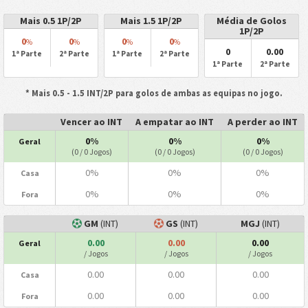
Mais 0.5 1P/2P
Mais 1.5 1P/2P
Média de Golos
1P/2P
0
0
0
0
%
%
%
%
0
0.00
1ª Parte
2ª Parte
1ª Parte
2ª Parte
1ª Parte
2ª Parte
* Mais 0.5 - 1.5 INT/2P para golos de ambas as equipas no jogo.
Vencer ao INT
A empatar ao INT
A perder ao INT
0%
0%
0%
Geral
(0 / 0 Jogos)
(0 / 0 Jogos)
(0 / 0 Jogos)
0%
0%
0%
Casa
0%
0%
0%
Fora
GM
(INT)
GS
(INT)
MGJ
(INT)
0.00
0.00
0.00
Geral
/ Jogos
/ Jogos
/ Jogos
0.00
0.00
0.00
Casa
0.00
0.00
0.00
Fora