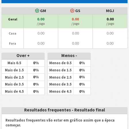
GM
GS
MGJ
0.00
0.00
0.00
Geral
/ jogo
/ jogo
/ jogo
0.00
0.00
0.00
Casa
0.00
0.00
0.00
Fora
Over +
Menos -
0%
0%
Mais 0.5
Menos de 0.5
0%
0%
Mais de 1.5
Menos de 1.5
0%
0%
Mais de 2.5
Menos de 2.5
0%
0%
Mais de 3.5
Menos de 3.5
0%
0%
Mais de 4.5
Menos de 4.5
Resultados frequentes - Resultado final
Resultados frequentes vão estar em gráfico assim que a época
começar.