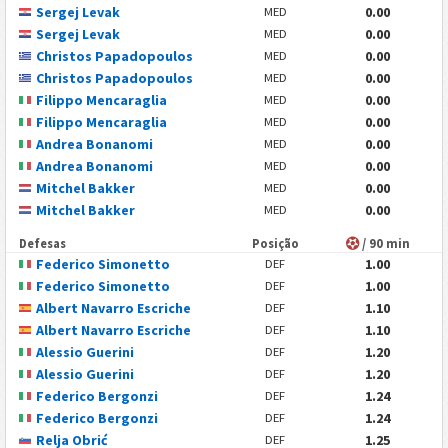
Sergej Levak
0.00
MED
Sergej Levak
0.00
MED
Christos Papadopoulos
0.00
MED
Christos Papadopoulos
0.00
MED
Filippo Mencaraglia
0.00
MED
Filippo Mencaraglia
0.00
MED
Andrea Bonanomi
0.00
MED
Andrea Bonanomi
0.00
MED
Mitchel Bakker
0.00
MED
Mitchel Bakker
0.00
MED
Defesas
Posição
/ 90 min
Federico Simonetto
1.00
DEF
Federico Simonetto
1.00
DEF
Albert Navarro Escriche
1.10
DEF
Albert Navarro Escriche
1.10
DEF
Alessio Guerini
1.20
DEF
Alessio Guerini
1.20
DEF
Federico Bergonzi
1.24
DEF
Federico Bergonzi
1.24
DEF
Relja Obrić
1.25
DEF