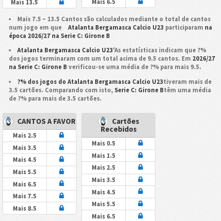
Mais 6.5
Mais 13.5
Mais 7.5 ~ 13.5 Cantos são calculados mediante o total de cantos
num jogo em que
Atalanta Bergamasca Calcio U23
participaram
na
época 2026/27 na Serie C: Girone B
Atalanta Bergamasca Calcio U23
'As estatísticas indicam que ?%
dos jogos terminaram com um total acima de 9.5 cantos. Em
2026/27
na Serie C: Girone B
verificou-se uma média de ?% para mais 9.5.
?% dos jogos do Atalanta Bergamasca Calcio U23
tiveram mais de
3.5 cartões. Comparando com isto,
Serie C: Girone B
têm uma média
de ?% para mais de 3.5 cartões.
CANTOS A FAVOR
Cartões
Recebidos
Mais 2.5
Mais 0.5
Mais 3.5
Mais 1.5
Mais 4.5
Mais 2.5
Mais 5.5
Mais 3.5
Mais 6.5
Mais 4.5
Mais 7.5
Mais 5.5
Mais 8.5
Mais 6.5