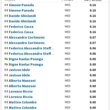
Simone Panada
0.16
MED
Simone Panada
0.16
MED
Davide Ghislandi
0.16
MED
Davide Ghislandi
0.16
MED
Federico Cassa
0.16
MED
Federico Cassa
0.16
MED
Alessandro Cortinovis
0.07
MED
Alessandro Cortinovis
0.07
MED
Federico Alessandro Steffanoni
0.06
MED
Federico Alessandro Steffanoni
0.06
MED
Digne Kaelas Pounga
0.00
MED
Digne Kaelas Pounga
0.00
MED
Javison Idele
0.00
MED
Javison Idele
0.00
MED
Alberto Manzoni
0.00
MED
Alberto Manzoni
0.00
MED
Lorenzo Riccio
0.00
MED
Lorenzo Riccio
0.00
MED
Matteo Colombo
0.00
MED
Matteo Colombo
0.00
MED