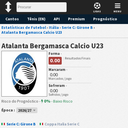
LIGAS
MENU
Cantos
Tênis (EN)
API
Premium
Prognóstico
Estatísticas de Futebol
›
Itália
›
Serie C: Girone B
›
Atalanta Bergamasca Calcio U23
Atalanta Bergamasca Calcio U23
Forma
-
Resultados Finais
0.00
Marcaram
-
0.00
Marcados / jogo
Sofreram
-
0.00
Sofridos / jogo
0%
Risco do Prognóstico -
-
Baixo Risco
Época :
2026/27
Serie C: Girone B
Coppa Italia Serie C