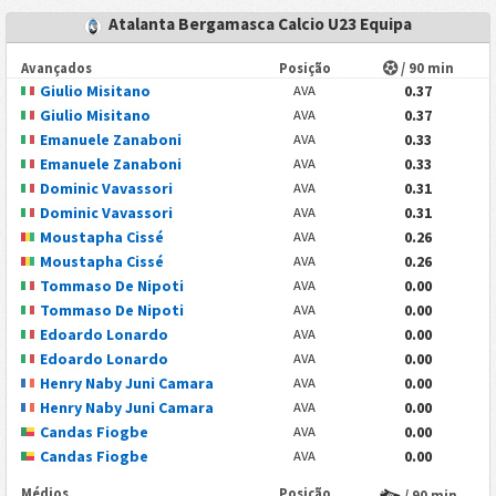
Atalanta Bergamasca Calcio U23 Equipa
Avançados
Posição
/ 90 min
Giulio Misitano
0.37
AVA
Giulio Misitano
0.37
AVA
Emanuele Zanaboni
0.33
AVA
Emanuele Zanaboni
0.33
AVA
Dominic Vavassori
0.31
AVA
Dominic Vavassori
0.31
AVA
Moustapha Cissé
0.26
AVA
Moustapha Cissé
0.26
AVA
Tommaso De Nipoti
0.00
AVA
Tommaso De Nipoti
0.00
AVA
Edoardo Lonardo
0.00
AVA
Edoardo Lonardo
0.00
AVA
Henry Naby Juni Camara
0.00
AVA
Henry Naby Juni Camara
0.00
AVA
Candas Fiogbe
0.00
AVA
Candas Fiogbe
0.00
AVA
Médios
Posição
/ 90 min