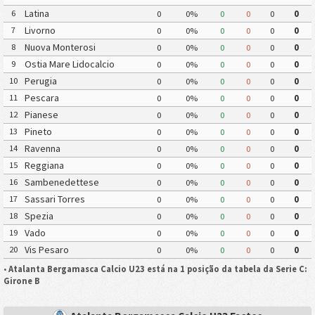
Latina
6
0
0%
0
0
0
0
Livorno
7
0
0%
0
0
0
0
Nuova Monterosi
8
0
0%
0
0
0
0
Ostia Mare Lidocalcio
9
0
0%
0
0
0
0
Perugia
10
0
0%
0
0
0
0
Pescara
11
0
0%
0
0
0
0
Pianese
12
0
0%
0
0
0
0
Pineto
13
0
0%
0
0
0
0
Ravenna
14
0
0%
0
0
0
0
Reggiana
15
0
0%
0
0
0
0
Sambenedettese
16
0
0%
0
0
0
0
Sassari Torres
17
0
0%
0
0
0
0
Spezia
18
0
0%
0
0
0
0
Vado
19
0
0%
0
0
0
0
Vis Pesaro
20
0
0%
0
0
0
0
•
Atalanta Bergamasca Calcio U23 está na 1 posição da tabela da Serie C:
Girone B