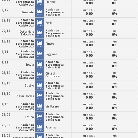
Bergamasca
Pianese
0.00
0%
Estat.
Calcio U23
Atalanta
6/12
MED Golos:
AM:
Grosseto
Bergamasca
0.00
0%
Estat.
Calcio U23
Atalanta
29/11
MED Golos:
AM:
Bergamasca
Forlì
0.00
0%
Estat.
Calcio U23
Atalanta
22/11
MED Golos:
AM:
Ostia Mare
Bergamasca
0.00
0%
Lidocalcio
Estat.
Calcio U23
Atalanta
15/11
MED Golos:
AM:
Bergamasca
Pineto
0.00
0%
Estat.
Calcio U23
Atalanta
8/11
MED Golos:
AM:
Bergamasca
Reggiana
0.00
0%
Estat.
Calcio U23
Atalanta
1/11
MED Golos:
AM:
Spezia
Bergamasca
0.00
0%
Estat.
Calcio U23
Atalanta
25/10
MED Golos:
AM:
Città di
Bergamasca
0.00
0%
Campobasso
Estat.
Calcio U23
Atalanta
18/10
MED Golos:
AM:
Gubbio
Bergamasca
0.00
0%
Estat.
Calcio U23
Atalanta
11/10
MED Golos:
AM:
Sassari Torres
Bergamasca
0.00
0%
Estat.
Calcio U23
Atalanta
4/10
MED Golos:
AM:
Bergamasca
Vis Pesaro
0.00
0%
Estat.
Calcio U23
Atalanta
26/09
MED Golos:
AM:
Latina
Bergamasca
0.00
0%
Estat.
Calcio U23
Atalanta
20/09
MED Golos:
AM:
Bergamasca
Ravenna
0.00
0%
Estat.
Calcio U23
Atalanta
16/09
MED Golos:
AM:
Sambenedettese
Bergamasca