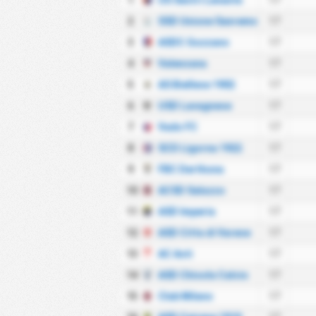
1
US Sestri Levante
17
2
SSD Unione Sanremo
17
3
ASDC Gozzano
17
4
Valenzana
17
5
AS Biellese 1902
17
6
USD Lavagnese
17
7
Vado FC
17
8
SCD Ligorna 1922
17
9
FBC Derthona
17
10
ACSD Saluzzo
17
11
ASD Imperia
17
12
ASD Citta di Varese
17
13
AC Asti
17
14
ASD Chisola Calcio
17
15
Club Milano
17