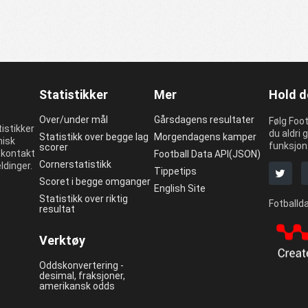
Statistikker
Mer
Hold d
Over/under mål
Gårsdagens resultater
Følg Foot
istikker
du aldri g
Statistikk over begge lag
Morgendagens kamper
misk
funksjon
scorer
a kontakt
Football Data API(JSON)
Cornerstatistikk
ldinger.
Tippetips
Scoret i begge omganger
English Site
Statistikk over riktig
Fotballda
resultat
Verktøy
Oddskonvertering -
desimal, fraksjoner,
amerikansk odds