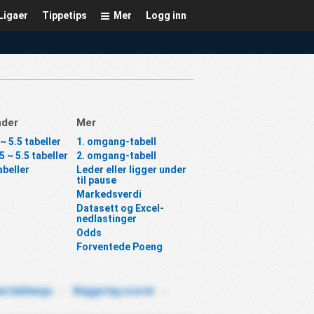
Ligaer
Tippetips
Mer
Logg inn
nder
Mer
~ 5.5 tabeller
1. omgang-tabell
5 ~ 5.5 tabeller
2. omgang-tabell
beller
Leder eller ligger under
til pause
Markedsverdi
Datasett og Excel-
nedlastinger
Odds
Forventede Poeng
en baklengs
-
Begge lag scoret
-