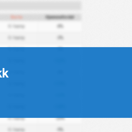
Borte
Hjemmefordel
0
/ kamp
-8%
0
/ kamp
-3%
0
/ kamp
-3%
0
/ kamp
+22%
kk
0
/ kamp
-2%
0
/ kamp
+19%
0
/ kamp
+24%
0
/ kamp
+28%
0
/ kamp
-23%
0
/ kamp
-9%