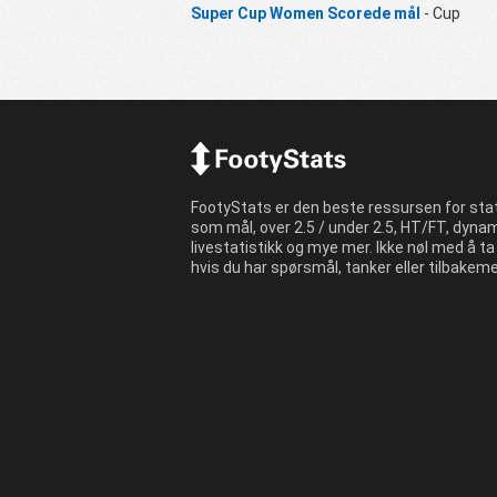
Super Cup Women Scorede mål
- Cup
FootyStats er den beste ressursen for stat
som mål, over 2.5 / under 2.5, HT/FT, dyna
livestatistikk og mye mer. Ikke nøl med å t
hvis du har spørsmål, tanker eller tilbakeme