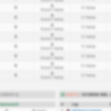
Scoret
/ kamp
0
0
0
/ kamp
Scoret
/ kamp
0
0
0
/ kamp
Scoret
/ kamp
0
0
0
/ kamp
Scoret
/ kamp
0
0
0
/ kamp
Scoret
/ kamp
0
0
0
/ kamp
Scoret
/ kamp
0
0
0
/ kamp
Scoret
/ kamp
0
0
0
/ kamp
Scoret
/ kamp
0
0
0
/ kamp
Scoret
/ kamp
D GROUP A)
BORTE
/
SCOREDE MÅL
(
Hjemmemål
#
Lag