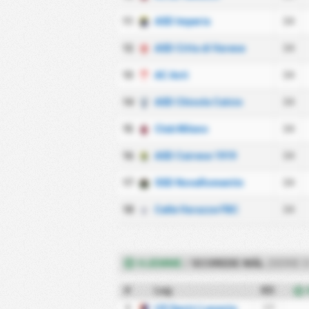
11
ASD Imperia
34
12
ASD Citta di Varese
34
13
AC Asti
34
14
ASD Chisola Calcio
34
15
Club Milano
34
16
ASD Cairese 1919
34
17
SSD NovaRomentin
34
18
Celle Varazze FBC
34
HJEMME
/
SCOREDE MÅL
(SERIE 
#
Lag
KS