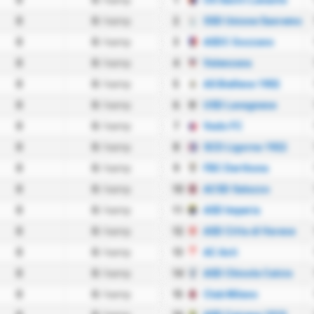
0
0
/ kamp
1
US Sestri Levante
0
0
/ kamp
2
SSD Unione Sanremo
0
0
/ kamp
3
ASDC Gozzano
0
0
/ kamp
4
Valenzana
0
0
/ kamp
5
AS Biellese 1902
0
0
/ kamp
6
USD Lavagnese
0
0
/ kamp
7
Vado FC
0
0
/ kamp
8
SCD Ligorna 1922
0
0
/ kamp
9
FBC Derthona
0
0
/ kamp
10
ACSD Saluzzo
0
0
/ kamp
11
ASD Imperia
0
0
/ kamp
12
ASD Citta di Varese
0
0
/ kamp
13
AC Asti
0
0
/ kamp
14
ASD Chisola Calcio
0
0
/ kamp
15
Club Milano