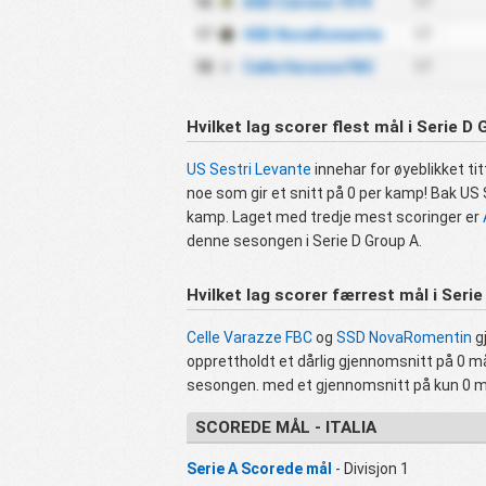
16
ASD Cairese 1919
17
17
SSD NovaRomentin
17
18
Celle Varazze FBC
17
Hvilket lag scorer flest mål i Serie D
US Sestri Levante
innehar for øyeblikket t
noe som gir et snitt på 0 per kamp! Bak US
kamp. Laget med tredje mest scoringer er
denne sesongen i Serie D Group A.
Hvilket lag scorer færrest mål i Seri
Celle Varazze FBC
og
SSD NovaRomentin
gj
opprettholdt et dårlig gjennomsnitt på 0 må
sesongen. med et gjennomsnitt på kun 0 m
SCOREDE MÅL - ITALIA
Serie A Scorede mål
- Divisjon 1