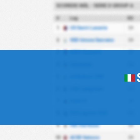
SCOREDE MÅL - SERIE D GROUP A
#
Lag
KS
1
US Sestri Levante
34
2
SSD Unione Sanremo
34
3
ASDC Gozzano
34
4
Valenzana
34
5
AS Biellese 1902
34
6
USD Lavagnese
34
7
Vado FC
34
8
SCD Ligorna 1922
34
9
FBC Derthona
34
10
ACSD Saluzzo
34