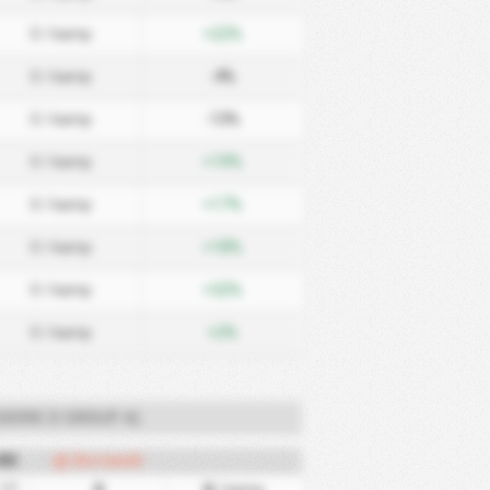
0
/ kamp
+22%
0
/ kamp
-4%
0
/ kamp
-13%
0
/ kamp
+19%
0
/ kamp
+17%
0
/ kamp
+18%
0
/ kamp
+32%
0
/ kamp
+2%
SERIE D GROUP A)
KS
Bortemål