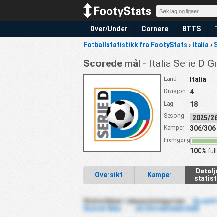
Over/Under
Cornere
BTTS
Fotballstatistikk fra FootyStats
›
Italia
›
S
Scorede mål
- Italia Serie D 
Land
Italia
Divisjon
4
Lag
18
Sesong
2025/
Kamper
306/306
Fremgang
100%
full
Detalj
Oversikt
Kamper
statist
Statistikker i denne kategorien :
Gj.snitt
Scoret ikke
-
xG (forventede mål)