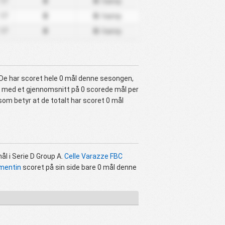
17
0
0
/ kamp
17
0
0
/ kamp
17
0
0
/ kamp
 De har scoret hele 0 mål denne sesongen,
med et gjennomsnitt på 0 scorede mål per
om betyr at de totalt har scoret 0 mål
ål i Serie D Group A.
Celle Varazze FBC
mentin
scoret på sin side bare 0 mål denne