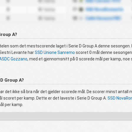
0
0
/ kamp
16
ASD Cairese 1919
0
0
/ kamp
17
SSD NovaRomentin
0
0
/ kamp
18
Celle Varazze FBC
 Group A?
ittelen som det mestscorende laget i Serie D Group A denne sesongen.
 Sestri Levante har
SSD Unione Sanremo
scoret 0 mål denne sesongen 
ASDC Gozzano
, med et gjennomsnitt på 0 scorede mål per kamp, noe s
e D Group A?
ør det ikke så bra når det gjelder scorede mål. De scorer minst antall m
l scoret per kamp. Dette er det laveste i Serie D Group A.
SSD NovaRo
ål per kamp.