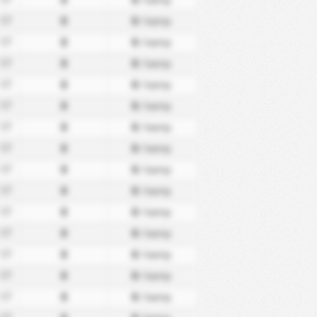
17
0
0
/ kamp
17
0
0
/ kamp
17
0
0
/ kamp
17
0
0
/ kamp
17
0
0
/ kamp
17
0
0
/ kamp
17
0
0
/ kamp
17
0
0
/ kamp
17
0
0
/ kamp
17
0
0
/ kamp
17
0
0
/ kamp
17
0
0
/ kamp
17
0
0
/ kamp
17
0
0
/ kamp
17
0
0
/ kamp