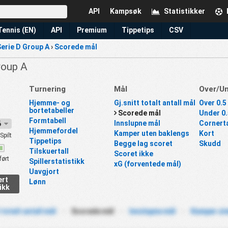
API
Kampsøk
Statistikker
Tennis (EN)
API
Premium
Tippetips
CSV
erie D Group A
›
Scorede mål
Group A
Turnering
Mål
Over/U
Hjemme- og
Gj.snitt totalt antall mål
Over 0.5 
bortetabeller
Scorede mål
Under 0.
Formtabell
Innslupne mål
Cornerta
26
Hjemmefordel
Kamper uten baklengs
Kort
Spilt
Tippetips
Begge lag scoret
Skudd
Tilskuertall
Scoret ikke
ført
Spillerstatistikk
xG (forventede mål)
Uavgjort
ert
Lønn
ikk
 totalt antall mål
-
Scorede mål
-
Innslupne mål
-
Kamper ut