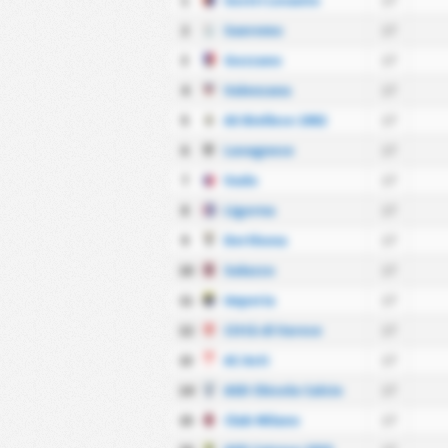
1
Sestri Levante
17
2
Sanremo
17
3
Gozzano
17
4
Valenzana
17
5
AS Biellese 1902
17
6
Lavagnese
17
7
Vado
17
8
Ligorna
17
9
Derthona
17
10
Saluzzo
17
11
Imperia
17
12
Città di Varese
17
13
AC Asti
17
14
ASD Chisola Calcio
17
15
Club Milano
17