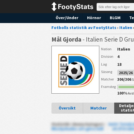
Över/Under
Hörnor
BLGM
Te
Fotbolls statistik av FootyStats
›
Italien
Mål Gjorda
- Italien Serie D Gr
Italien
Nation
4
Division
18
Lag
Säsong
2025/2
306/306
Matcher
S
Framsteg
100%
Avs
Detalj
Översikt
Matcher
statis
Statistik i denna kategori :
Snitt Totala
Misslyckades att göra mål
-
xG (Förvän