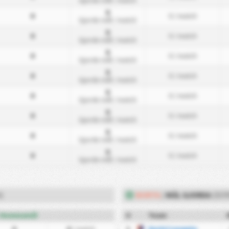
Gjorde mål
/ match
0
0
0
/ match
Gjorde mål
/ match
0
0
0
/ match
Gjorde mål
/ match
0
0
0
/ match
Gjorde mål
/ match
0
0
0
/ match
Gjorde mål
/ match
0
0
0
/ match
Gjorde mål
/ match
0
0
0
/ match
Gjorde mål
/ match
0
0
0
/ match
Gjorde mål
/ match
0
0
0
/ match
Gjorde mål
/ match
)
BORTA
/
MÅL GJORDA
(SER
Hemmamål
#
Team