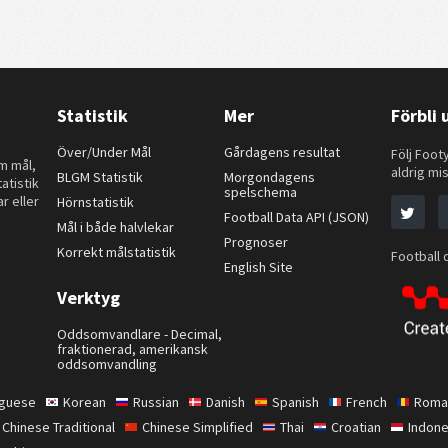
Statistik
Mer
Förbli
Över/Under Mål
Gårdagens resultat
Följ Footy
om mål,
aldrig mis
BLGM Statistik
Morgondagens
atistik
spelschema
r eller
Hörnstatistik
Football Data API (JSON)
Mål i både halvlekar
Prognoser
Korrekt målstatistik
Football 
English Site
Verktyg
Oddsomvandlare - Decimal,
fraktionerad, amerikansk
oddsomvandling
uguese
Korean
Russian
Danish
Spanish
French
Roma
Chinese Traditional
Chinese Simplified
Thai
Croatian
Indone