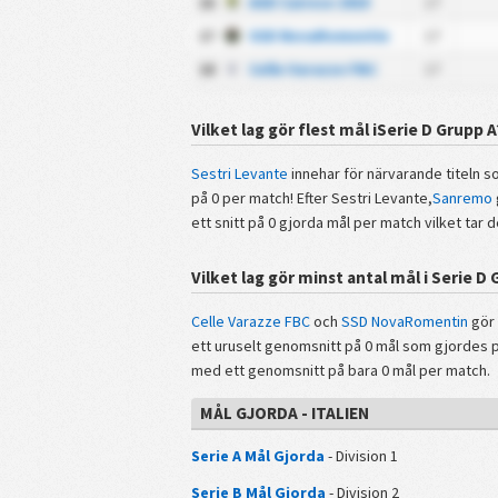
16
ASD Cairese 1919
17
17
SSD NovaRomentin
17
18
Celle Varazze FBC
17
Vilket lag gör flest mål iSerie D Grupp A
Sestri Levante
innehar för närvarande titeln s
på 0 per match! Efter Sestri Levante,
Sanremo
ett snitt på 0 gjorda mål per match vilket tar d
Vilket lag gör minst antal mål i Serie D
Celle Varazze FBC
och
SSD NovaRomentin
gör 
ett uruselt genomsnitt på 0 mål som gjordes pe
med ett genomsnitt på bara 0 mål per match.
MÅL GJORDA - ITALIEN
Serie A Mål Gjorda
- Division 1
Serie B Mål Gjorda
- Division 2