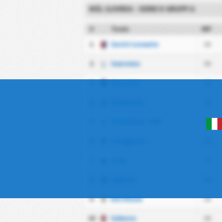
MÅL GJORDA - SERIE D GRUPP A
#
Team
MP
1
Sestri Levante
34
2
Sanremo
34
3
Gozzano
34
4
Valenzana
34
5
AS Biellese 1902
34
6
Lavagnese
34
7
Vado
34
8
Ligorna
34
9
Derthona
34
10
Saluzzo
34