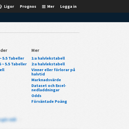
Ligor
Prognos
Mer
Logga in
nder
Mer
~ 5.5 Tabeller
1:a halvlekstabell
 ~ 5.5 Tabeller
2:a halvlekstabell
ell
Vinner eller förlorar på
halvtid
Marknadsvärde
Dataset och Excel-
nedladdningar
Odds
Förväntade Poäng
 gör mål
-