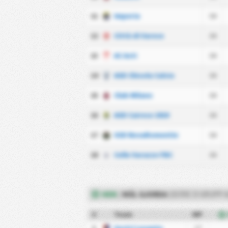
11
Imperia
34
12
Città di Varese
34
13
AC Asti
34
14
ASD Chisola Calcio
34
15
Club Milano
34
16
ASD Cairese 1919
34
17
SSD NovaRomentin
34
18
Celle Varazze FBC
34
HEM
/
MÅL GJORDA
(SERIE D GRUPP A
#
Team
MP