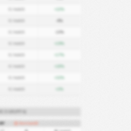
0
/ match
+22%
0
/ match
-4%
0
/ match
-13%
0
/ match
+19%
0
/ match
+17%
0
/ match
+18%
0
/ match
+32%
0
/ match
+2%
IE D GRUPP A)
MP
Bortamål