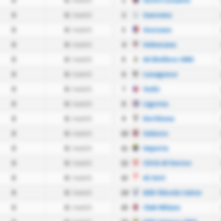
0
0
/ match
1
Sestri Levante
0
0
/ match
2
Sanremo
0
0
/ match
3
Gozzano
0
0
/ match
4
Valenzana
0
0
/ match
5
AS Biellese 1902
0
0
/ match
6
Lavagnese
0
0
/ match
7
Vado
0
0
/ match
8
Ligorna
0
0
/ match
9
Derthona
0
0
/ match
10
Saluzzo
0
0
/ match
11
Imperia
0
0
/ match
12
Città di Varese
0
0
/ match
13
AC Asti
0
0
/ match
14
ASD Chisola Calcio
0
0
/ match
15
Club Milano