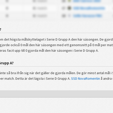
0
0
/ match
16
ASD Cairese 1919
0
0
/ match
17
SSD NovaRomentin
0
0
/ match
18
Celle Varazze FBC
?
om det högsta målskyttelaget i Serie D Grupp A den här säsongen. De gjorde 
gjorde också 0 mål den här säsongen med ett genomsnitt på 0 mål per match.
eras facit upp till 0 gjorda mål den här säsongen i Serie D Grupp A.
 Grupp A?
inte så bra ifrån sig när det gäller de gjorda målen. De gör minst antal mål i
r match. Detta är det lägsta i Serie D Grupp A.
SSD NovaRomentin
å andra 