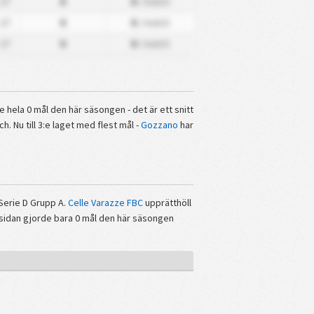
17
0
0
/ match
17
0
0
/ match
17
0
0
/ match
hela 0 mål den här säsongen - det är ett snitt
 Nu till 3:e laget med flest mål -
Gozzano
har
 Serie D Grupp A.
Celle Varazze FBC
upprätthöll
sidan gjorde bara 0 mål den här säsongen