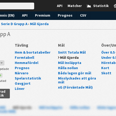
API
Matcher
Statistik
nnis (EN)
API
Premium
Prognos
CSV
›
Serie D Grupp A
›
Mål Gjorda
upp A
Tävling
Mål
Över/U
Hem & bortatabeller
Snitt Totala Mål
Över 0.5 
Formtabell
Mål Gjorda
Under 0.5
Hemmafördel
Mål Insläppta
Hörntab
6
Prognos
Hålla nollan
Kort
pelade
Närvaro
Båda lagen gör mål
Skott
Spelarstatistik
Misslyckades att göra
lutad
mål
Oavgjort
xG (Förväntade Mål)
Löner
erad
tik
 Mål
-
Mål Gjorda
-
Mål Insläppta
-
Hålla nollan
-
Båda lagen
tade Mål)