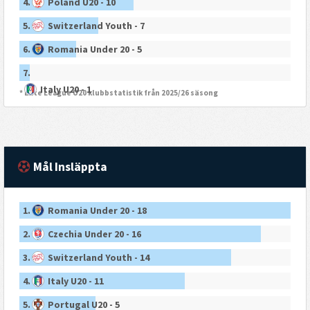
4.
Poland U20 - 10
5.
Switzerland Youth - 7
6.
Romania Under 20 - 5
7.
Italy U20 - 1
* Elite League U20 klubbstatistik från 2025/26 säsong
Mål Insläppta
1.
Romania Under 20 - 18
2.
Czechia Under 20 - 16
3.
Switzerland Youth - 14
4.
Italy U20 - 11
5.
Portugal U20 - 5