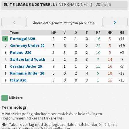
ELITE LEAGUE U20 TABELL
(INTERNATIONELL) - 2025/26
Ändra data genom att trycka på pilarna.
Team
MP
V
O
F
MF
MM
MS
Portugal U20
8
7
1
0
16
5
+11
1
Germany Under 20
8
6
0
2
24
5
+19
2
Poland U20
5
3
0
2
10
5
+5
3
Switzerland Youth
5
2
0
3
7
14
-7
4
Czechia Under 20
7
1
1
5
11
16
-5
5
Romania Under 20
6
0
2
4
5
18
-13
6
Italy U20
3
0
0
3
1
11
-10
7
Mästare
Terminologi
MPM
: Snitt poäng plockade per match över hela tävlingen.
Högt nummer indikerar starkare lag.
HN
: Tabell över lag med det högsta antalet matcher där 0 mål blivit
insläppta. Statistik tas från aktuella ligor.