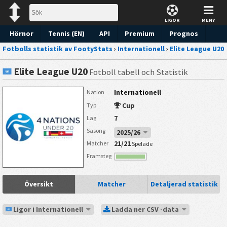
LIGOR
MENY
Hörnor
Tennis (EN)
API
Premium
Prognos
Fotbolls statistik av FootyStats
›
Internationell
›
Elite League U20
Elite League U20
Fotboll tabell och Statistik
Internationell
Nation
Cup
Typ
7
Lag
Säsong
2025/26
21/21
Matcher
Spelade
Framsteg
Översikt
Matcher
Detaljerad statistik
Ligor i Internationell
Ladda ner CSV -data