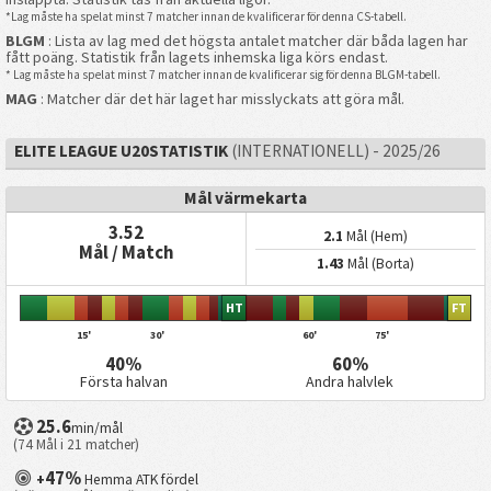
*Lag måste ha spelat minst 7 matcher innan de kvalificerar för denna CS-tabell.
BLGM
: Lista av lag med det högsta antalet matcher där båda lagen har
fått poäng. Statistik från lagets inhemska liga körs endast.
* Lag måste ha spelat minst 7 matcher innan de kvalificerar sig för denna BLGM-tabell.
MAG
: Matcher där det här laget har misslyckats att göra mål.
ELITE LEAGUE U20STATISTIK
(INTERNATIONELL) - 2025/26
Mål värmekarta
3.52
2.1
Mål (Hem)
Mål / Match
1.43
Mål (Borta)
HT
FT
15'
30'
60'
75'
40%
60%
Första halvan
Andra halvlek
25.6
min/mål
(74 Mål i 21 matcher)
47%
+
Hemma ATK fördel