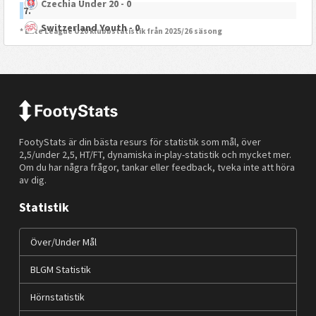
Czechia Under 20 - 0
7.
Switzerland Youth - 0
* Elite League U20 klubbstatistik från 2025/26 säsong
FootyStats är din bästa resurs för statistik som mål, över
2,5/under 2,5, HT/FT, dynamiska in-play-statistik och mycket mer.
Om du har några frågor, tankar eller feedback, tveka inte att höra
av dig.
Statistik
Över/Under Mål
BLGM Statistik
Hörnstatistik