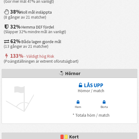
(Gör mer mål 47% än vanligt)
38%
Noll mål insläppta
(8 gånger av 21 matcher)
32%
Hemma DEF fördel
(Släpper 32% mindre mål än vanligt)
62%
Båda lagen gjorde mål
(13 gånger av 21 matcher)
133%
- Väldigt hög Risk
(Poängställningen är extremt oförutsägbart)
Hörnor
LÅS UPP
Hörnor / match
Hem
Borta
* Totala hörn / match
Kort