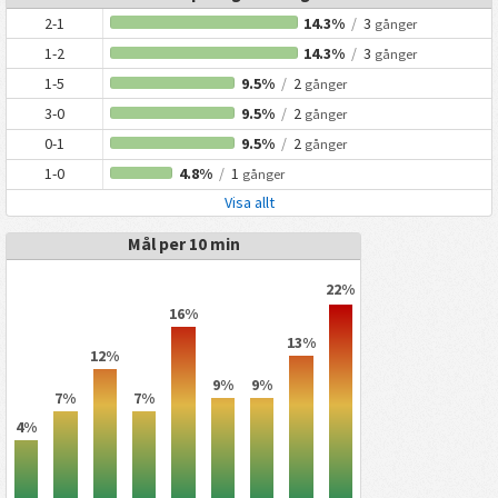
2-1
14.3%
/
3
gånger
1-2
14.3%
/
3
gånger
1-5
9.5%
/
2
gånger
3-0
9.5%
/
2
gånger
0-1
9.5%
/
2
gånger
1-0
4.8%
/
1
gånger
Visa allt
Mål per 10 min
22%
16%
13%
12%
9%
9%
7%
7%
4%