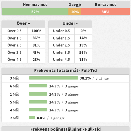
Hemmavinst
Oavgjort
Bortavinst
52%
10%
38%
Över +
Under -
100%
0%
Över 0.5
Under 0.5
86%
14%
Över 1.5
Under 1.5
81%
19%
Över 2.5
Under 2.5
43%
56%
Över 3.5
Under 3.5
28%
71%
Över 4.5
Under 4.5
Frekventa totala mål - Full-Tid
3
Mål
38.1%
/
8
gånger
6
Mål
14.3%
/
3
gånger
1
Mål
14.3%
/
3
gånger
5
Mål
14.3%
/
3
gånger
4
Mål
14.3%
/
3
gånger
2
Mål
4.8%
/
1
gånger
Frekvent poängställning - Full-Tid