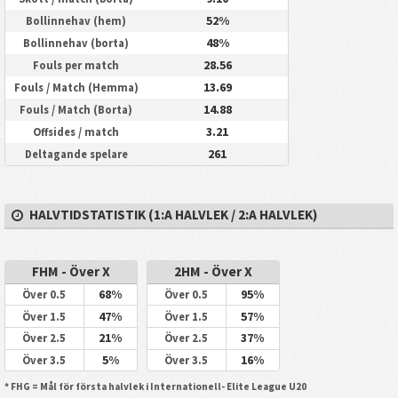
52%
Bollinnehav (hem)
48%
Bollinnehav (borta)
28.56
Fouls per match
13.69
Fouls / Match (Hemma)
14.88
Fouls / Match (Borta)
3.21
Offsides / match
261
Deltagande spelare
HALVTIDSTATISTIK (1:A HALVLEK / 2:A HALVLEK)
FHM - Över X
2HM - Över X
68%
95%
Över 0.5
Över 0.5
47%
57%
Över 1.5
Över 1.5
21%
37%
Över 2.5
Över 2.5
5%
16%
Över 3.5
Över 3.5
* FHG = Mål för första halvlek i Internationell- Elite League U20