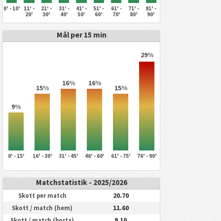
0' - 10'
11' -
21' -
31' -
41' -
51' -
61' -
71' -
81' -
20'
30'
40'
50'
60'
70'
80'
90'
Mål per 15 min
29%
16%
16%
15%
15%
9%
0' - 15'
16' - 30'
31' - 45'
46' - 60'
61' - 75'
76' - 90'
Matchstatistik - 2025/2026
20.70
Skott per match
11.60
Skott / match (hem)
9.10
Skott / match (borta)