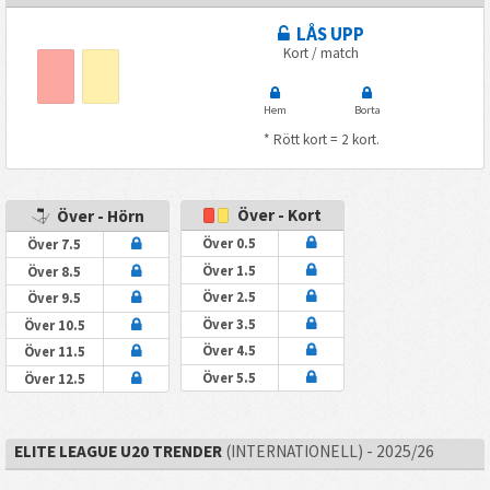
LÅS UPP
Kort / match
Hem
Borta
* Rött kort = 2 kort.
Över - Kort
Över - Hörn
Över 0.5
Över 7.5
Över 1.5
Över 8.5
Över 2.5
Över 9.5
Över 3.5
Över 10.5
Över 4.5
Över 11.5
Över 5.5
Över 12.5
ELITE LEAGUE U20 TRENDER
(INTERNATIONELL) - 2025/26