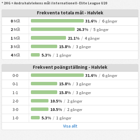
* 2HG = Andra halvlekens mål i Internationell- Elite League U20
Frekventa totala mål - Halvlek
0
Mål
31.6%
/
6
gånger
2
Mål
26.3%
/
5
gånger
1
Mål
21.1%
/
4
gånger
3
Mål
15.8%
/
3
gånger
4
Mål
5.3%
/
1
gånger
Frekvent poängställning - Halvlek
0-0
31.6%
/
6
gånger
0-1
15.8%
/
3
gånger
1-1
15.8%
/
3
gånger
2-0
10.5%
/
2
gånger
3-0
10.5%
/
2
gånger
1-0
5.3%
/
1
gånger
Visa allt