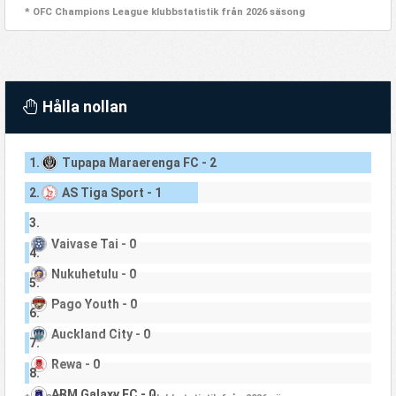
* OFC Champions League klubbstatistik från 2026 säsong
Hålla nollan
1.
Tupapa Maraerenga FC - 2
2.
AS Tiga Sport - 1
3.
Vaivase Tai - 0
4.
Nukuhetulu - 0
5.
Pago Youth - 0
6.
Auckland City - 0
7.
Rewa - 0
8.
ABM Galaxy FC - 0