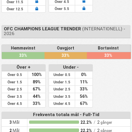
Över 4.5
Över 11.5
Över 5.5
Över 12.5
OFC CHAMPIONS LEAGUE TRENDER
(INTERNATIONELL) -
2026
Hemmavinst
Oavgjort
Bortavinst
33%
33%
33%
Över +
Under -
100%
0%
Över 0.5
Under 0.5
89%
11%
Över 1.5
Under 1.5
67%
33%
Över 2.5
Under 2.5
44%
56%
Över 3.5
Under 3.5
33%
67%
Över 4.5
Under 4.5
Frekventa totala mål - Full-Tid
3
Mål
22.2%
/
2
gånger
2
Mål
22.2%
/
2
gånger