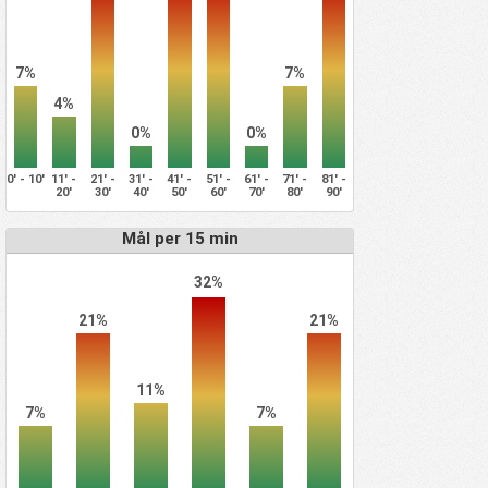
7%
7%
4%
0%
0%
0' - 10'
11' -
21' -
31' -
41' -
51' -
61' -
71' -
81' -
20'
30'
40'
50'
60'
70'
80'
90'
Mål per 15 min
32%
21%
21%
11%
7%
7%