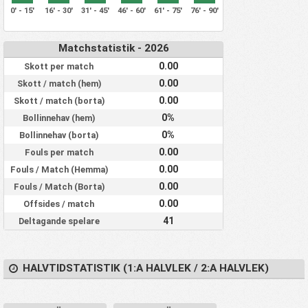
0' - 15'
16' - 30'
31' - 45'
46' - 60'
61' - 75'
76' - 90'
Matchstatistik - 2026
0.00
Skott per match
0.00
Skott / match (hem)
0.00
Skott / match (borta)
0%
Bollinnehav (hem)
0%
Bollinnehav (borta)
0.00
Fouls per match
0.00
Fouls / Match (Hemma)
0.00
Fouls / Match (Borta)
0.00
Offsides / match
41
Deltagande spelare
HALVTIDSTATISTIK (1:A HALVLEK / 2:A HALVLEK)