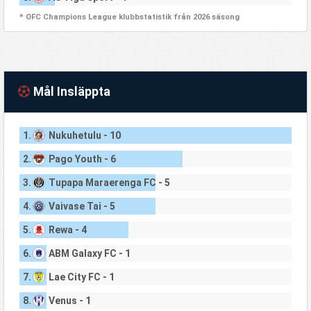
* OFC Champions League klubbstatistik från 2026 säsong
Mål Insläppta
1.
Nukuhetulu - 10
2.
Pago Youth - 6
3.
Tupapa Maraerenga FC - 5
4.
Vaivase Tai - 5
5.
Rewa - 4
6.
ABM Galaxy FC - 1
7.
Lae City FC - 1
8.
Venus - 1