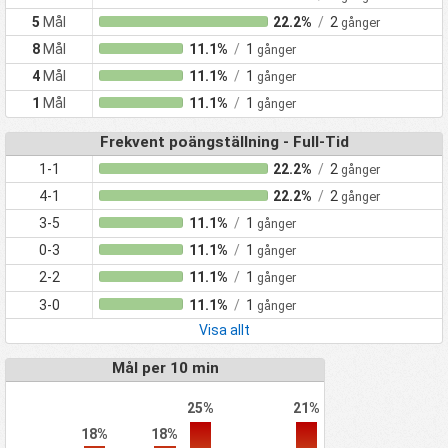
5
Mål
22.2%
/
2
gånger
8
Mål
11.1%
/
1
gånger
4
Mål
11.1%
/
1
gånger
1
Mål
11.1%
/
1
gånger
Frekvent poängställning - Full-Tid
1-1
22.2%
/
2
gånger
4-1
22.2%
/
2
gånger
3-5
11.1%
/
1
gånger
0-3
11.1%
/
1
gånger
2-2
11.1%
/
1
gånger
3-0
11.1%
/
1
gånger
Visa allt
Mål per 10 min
25%
21%
18%
18%