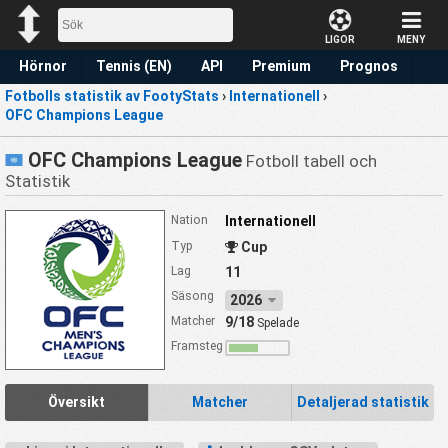
LIGOR
MENY
Hörnor
Tennis (EN)
API
Premium
Prognos
Fotbolls statistik av FootyStats
›
Internationell
›
OFC Champions League
OFC Champions League
Fotboll tabell och
Statistik
Nation
Internationell
Typ
Cup
Lag
11
Säsong
2026
Matcher
9/18
Spelade
Framsteg
Översikt
Matcher
Detaljerad statistik