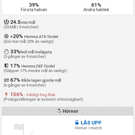
39%
61%
Första halvan
Andra halvlek
24.5
min/mål
(33 Mål i 9 matcher)
20%
+
Hemma ATK fördel
(Gör mer mål 20% än vanligt)
33%
Noll mål insläppta
(3 gånger av 9 matcher)
17%
Hemma DEF fördel
(Släpper 17% mindre mål än vanligt)
67%
Båda lagen gjorde mål
(6 gånger av 9 matcher)
156%
- Väldigt hög Risk
(Poängställningen är extremt oförutsägbart)
Hörnor
LÅS UPP
Hörnor / match