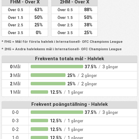
FHM - Över X
2HM - Över X
63%
88%
Över 0.5
Över 0.5
50%
50%
Över 1.5
Över 1.5
25%
38%
Över 2.5
Över 2.5
0%
25%
Över 3.5
Över 3.5
* FHG = Mål för första halvlek i Internationell- OFC Champions League
* 2HG = Andra halvlekens mål i Internationell- OFC Champions League
Frekventa totala mål - Halvlek
0
Mål
37.5%
/
3
gånger
3
Mål
25%
/
2
gånger
2
Mål
25%
/
2
gånger
1
Mål
12.5%
/
1
gånger
Frekvent poängställning - Halvlek
0-0
37.5%
/
3
gånger
0-3
12.5%
/
1
gånger
0-2
12.5%
/
1
gånger
1-0
12.5%
/
1
gånger