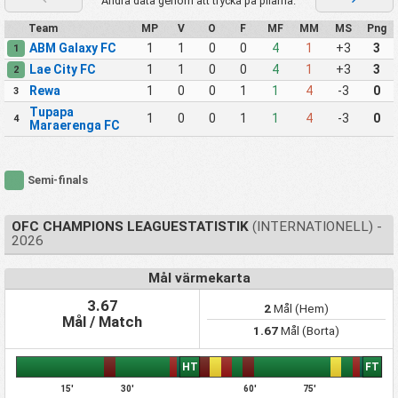
Ändra data genom att trycka på pilarna.
Team
MP
V
O
F
MF
MM
MS
Png
ABM Galaxy FC
1
1
0
0
4
1
+3
3
1
Lae City FC
1
1
0
0
4
1
+3
3
2
Rewa
1
0
0
1
1
4
-3
0
3
Tupapa
1
0
0
1
1
4
-3
0
4
Maraerenga FC
Semi-finals
OFC CHAMPIONS LEAGUESTATISTIK
(INTERNATIONELL) -
2026
Mål värmekarta
3.67
2
Mål (Hem)
Mål / Match
1.67
Mål (Borta)
HT
FT
15'
30'
60'
75'