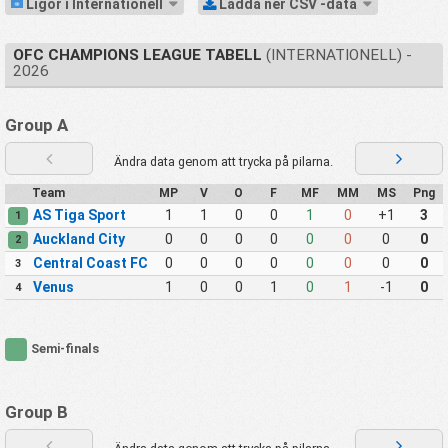
Ligor i Internationell
Ladda ner CSV -data
OFC CHAMPIONS LEAGUE TABELL
(INTERNATIONELL) -
2026
Group A
Ändra data genom att trycka på pilarna.
Team
MP
V
O
F
MF
MM
MS
Png
AS Tiga Sport
1
1
0
0
1
0
+1
3
1
Auckland City
0
0
0
0
0
0
0
0
2
Central Coast FC
0
0
0
0
0
0
0
0
3
Venus
1
0
0
1
0
1
-1
0
4
Semi-finals
Group B