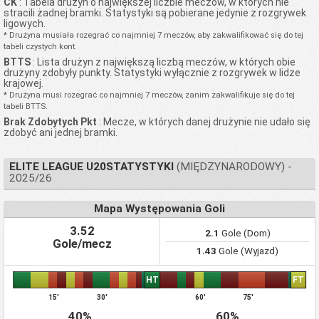
CK
: Tabela drużyn o największej liczbie meczów, w których nie
stracili żadnej bramki. Statystyki są pobierane jedynie z rozgrywek
ligowych.
* Drużyna musiała rozegrać co najmniej 7 meczów, aby zakwalifikować się do tej
tabeli czystych kont.
BTTS
: Lista drużyn z największą liczbą meczów, w których obie
drużyny zdobyły punkty. Statystyki wyłącznie z rozgrywek w lidze
krajowej.
* Drużyna musi rozegrać co najmniej 7 meczów, zanim zakwalifikuje się do tej
tabeli BTTS.
Brak Zdobytych Pkt
: Mecze, w których danej drużynie nie udało się
zdobyć ani jednej bramki.
ELITE LEAGUE U20STATYSTYKI
(MIĘDZYNARODOWY) -
2025/26
Mapa Występowania Goli
3.52
2.1
Gole (Dom)
Gole/mecz
1.43
Gole (Wyjazd)
HT
FT
15'
30'
60'
75'
40%
60%