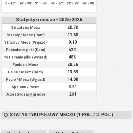
0' - 15'
16' - 30'
31' - 45'
46' - 60'
61' - 75'
76' - 90'
Statystyki meczu - 2025/2026
20.70
Strzały na Mecz
11.60
Strzały / Mecz (Dom)
9.10
Strzały / Mecz (Wyjazd)
52%
Posiadanie piłki (Dom)
48%
Posiadanie piłki (Wyjazd)
28.56
Faule na Mecz
13.69
Faule / Mecz (Dom)
14.88
Faule / Mecz (Wyjazd)
3.21
Spalone / mecz
261
Uczestniczący gracze
STATYSTYKI POŁOWY MECZU (1 POŁ. / 2. POŁ.)