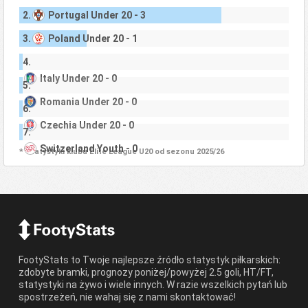
2.
Portugal Under 20 - 3
3.
Poland Under 20 - 1
4.
Italy Under 20 - 0
5.
Romania Under 20 - 0
6.
Czechia Under 20 - 0
7.
Switzerland Youth - 0
* Statystyki klubu Elite League U20 od sezonu 2025/26
FootyStats to Twoje najlepsze źródło statystyk piłkarskich:
zdobyte bramki, prognozy poniżej/powyżej 2.5 goli, HT/FT,
statystyki na żywo i wiele innych. W razie wszelkich pytań lub
spostrzeżeń, nie wahaj się z nami skontaktować!