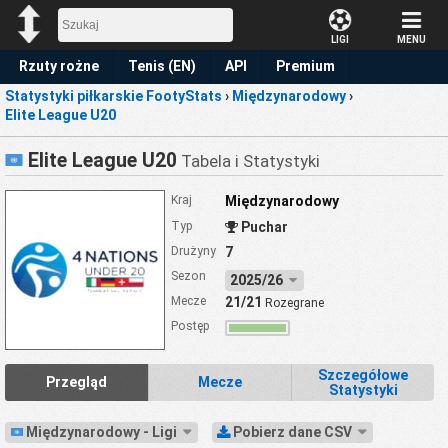
LIGI
MENU
Rzuty rożne
Tenis (EN)
API
Premium
Statystyki piłkarskie FootyStats
›
Międzynarodowy
›
Prognoza
Elite League U20
Elite League U20
Tabela i Statystyki
Kraj
Międzynarodowy
Typ
Puchar
Drużyny
7
Sezon
2025/26
Mecze
21/21
Rozegrane
Postęp
Szczegółowe
Przegląd
Mecze
Statystyki
Międzynarodowy - Ligi
Pobierz dane CSV