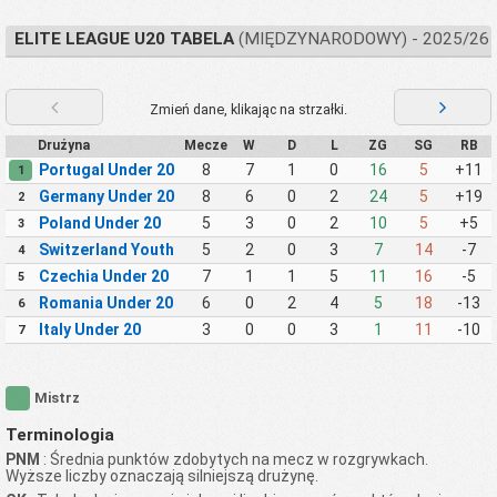
ELITE LEAGUE U20 TABELA
(MIĘDZYNARODOWY) - 2025/26
Zmień dane, klikając na strzałki.
Drużyna
Mecze
W
D
L
ZG
SG
RB
Portugal Under 20
8
7
1
0
16
5
+11
1
Germany Under 20
8
6
0
2
24
5
+19
2
Poland Under 20
5
3
0
2
10
5
+5
3
Switzerland Youth
5
2
0
3
7
14
-7
4
Czechia Under 20
7
1
1
5
11
16
-5
5
Romania Under 20
6
0
2
4
5
18
-13
6
Italy Under 20
3
0
0
3
1
11
-10
7
Mistrz
Terminologia
PNM
: Średnia punktów zdobytych na mecz w rozgrywkach.
Wyższe liczby oznaczają silniejszą drużynę.