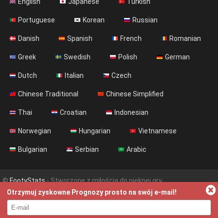
English
Japanese
Turkish
Portuguese
Korean
Russian
Danish
Spanish
French
Romanian
Greek
Swedish
Polish
German
Dutch
Italian
Czech
Chinese Traditional
Chinese Simplified
Thai
Croatian
Indonesian
Norwegian
Hungarian
Vietnamese
Bulgarian
Serbian
Arabic
©
FootyStats
- Stworzone z miłością do pięknej gry
Otrzymuj zyskowne Prognozy prosto na swój e-mail!
Kontakt
O nas
Pomoc
Polityka Prywatności
Terms & Conditions (English)
News (English)