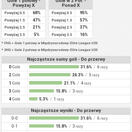
Gole 1 połowy -
Gole w 2 Poł. -
Powyżej X
Ponad X
68%
95%
Powyżej 0.5
Powyżej 0.5
47%
57%
Powyżej 1.5
Powyżej 1.5
21%
37%
Powyżej 2.5
Powyżej 2.5
5%
16%
Powyżej 3.5
Powyżej 3.5
* FHG = Gole 1 połowy w Międzynarodowy-Elite League U20
* 2HG = Gole 2 połowy w Międzynarodowy-Elite League U20
Najczęstsze sumy goli - Do przerwy
0
Gole
31.6%
/
6
razy
2
Gole
26.3%
/
5
razy
1
Gole
21.1%
/
4
razy
3
Gole
15.8%
/
3
razy
4
Gole
5.3%
/
1
razy
Najczęstsze wyniki - Do przerwy
0-0
31.6%
/
6
razy
0-1
15.8%
/
3
razy