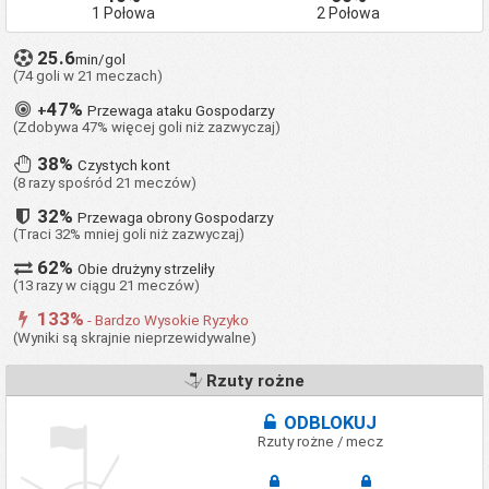
1 Połowa
2 Połowa
25.6
min/gol
(74 goli w 21 meczach)
47%
+
Przewaga ataku Gospodarzy
(Zdobywa 47% więcej goli niż zazwyczaj)
38%
Czystych kont
(8 razy spośród 21 meczów)
32%
Przewaga obrony Gospodarzy
(Traci 32% mniej goli niż zazwyczaj)
62%
Obie drużyny strzeliły
(13 razy w ciągu 21 meczów)
133%
- Bardzo Wysokie Ryzyko
(Wyniki są skrajnie nieprzewidywalne)
Rzuty rożne
ODBLOKUJ
Rzuty rożne / mecz