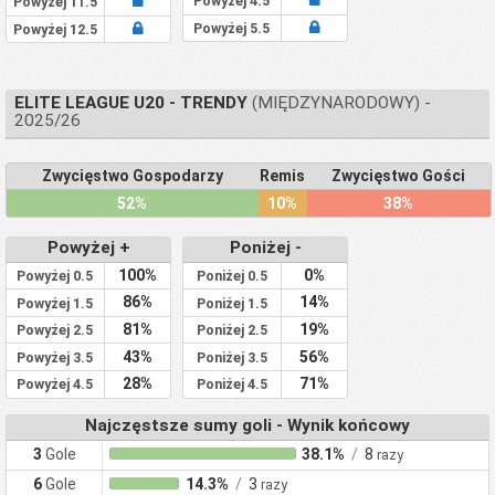
Powyżej 4.5
Powyżej 11.5
Powyżej 5.5
Powyżej 12.5
ELITE LEAGUE U20 - TRENDY
(MIĘDZYNARODOWY) -
2025/26
Zwycięstwo Gospodarzy
Remis
Zwycięstwo Gości
52%
10%
38%
Powyżej +
Poniżej -
100%
0%
Powyżej 0.5
Poniżej 0.5
86%
14%
Powyżej 1.5
Poniżej 1.5
81%
19%
Powyżej 2.5
Poniżej 2.5
43%
56%
Powyżej 3.5
Poniżej 3.5
28%
71%
Powyżej 4.5
Poniżej 4.5
Najczęstsze sumy goli - Wynik końcowy
3
Gole
38.1%
/
8
razy
6
Gole
14.3%
/
3
razy