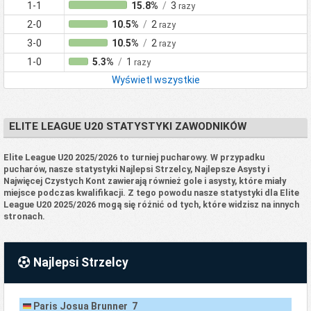
1-1
15.8%
/
3
razy
2-0
10.5%
/
2
razy
3-0
10.5%
/
2
razy
1-0
5.3%
/
1
razy
Wyświetl wszystkie
ELITE LEAGUE U20 STATYSTYKI ZAWODNIKÓW
Elite League U20 2025/2026 to turniej pucharowy. W przypadku
pucharów, nasze statystyki Najlepsi Strzelcy, Najlepsze Asysty i
Najwięcej Czystych Kont zawierają również gole i asysty, które miały
miejsce podczas kwalifikacji. Z tego powodu nasze statystyki dla Elite
League U20 2025/2026 mogą się różnić od tych, które widzisz na innych
stronach.
Najlepsi Strzelcy
Paris Josua Brunner 7