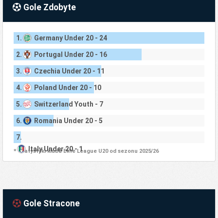
Gole Zdobyte
1.
Germany Under 20 - 24
2.
Portugal Under 20 - 16
3.
Czechia Under 20 - 11
4.
Poland Under 20 - 10
5.
Switzerland Youth - 7
6.
Romania Under 20 - 5
7.
Italy Under 20 - 1
* Statystyki klubu Elite League U20 od sezonu 2025/26
Gole Stracone