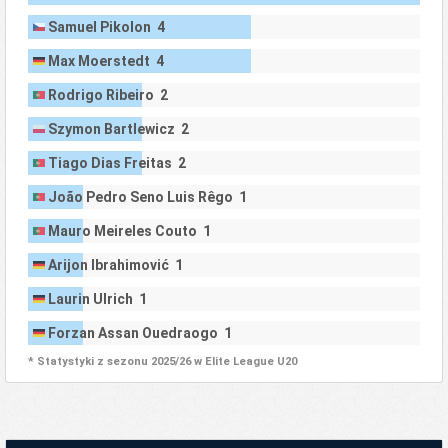
Samuel Pikolon 4
Max Moerstedt 4
Rodrigo Ribeiro 2
Szymon Bartlewicz 2
Tiago Dias Freitas 2
João Pedro Seno Luis Rêgo 1
Mauro Meireles Couto 1
Arijon Ibrahimović 1
Laurin Ulrich 1
Forzan Assan Ouedraogo 1
* Statystyki z sezonu 2025/26 w Elite League U20