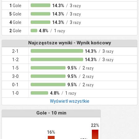
1
Gole
14.3%
/
3
razy
5
Gole
14.3%
/
3
razy
4
Gole
14.3%
/
3
razy
2
Gole
4.8%
/
1
razy
Najczęstsze wyniki - Wynik końcowy
2-1
14.3%
/
3
razy
1-2
14.3%
/
3
razy
1-5
9.5%
/
2
razy
3-0
9.5%
/
2
razy
0-1
9.5%
/
2
razy
1-0
4.8%
/
1
razy
Wyświetl wszystkie
Gole - 10 min
22%
16%