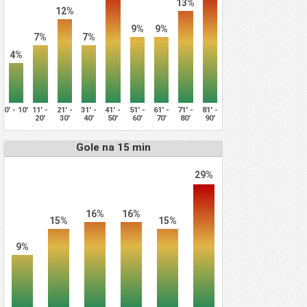
13%
12%
9%
9%
7%
7%
4%
0' - 10'
11' -
21' -
31' -
41' -
51' -
61' -
71' -
81' -
20'
30'
40'
50'
60'
70'
80'
90'
Gole na 15 min
29%
16%
16%
15%
15%
9%