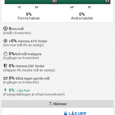
HT
FT
15'
30'
60'
75'
0%
0%
Första halvan
Andra halvlek
0
min/mål
(0 Mål i 0 matcher)
0%
+
Hemma ATK fördel
(Gör mer mål 0% än vanligt)
0%
Noll mål insläppta
(0 gånger av 0 matcher)
0%
Hemma DEF fördel
(Släpper 0% mindre mål än vanligt)
0%
Båda lagen gjorde mål
(0 gånger av 0 matcher)
0%
- Låg Risk
(Poängställningen är oftast konsekvent)
Hörnor
LÅS UPP