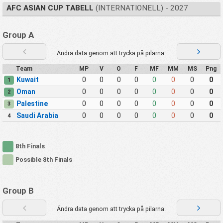
AFC ASIAN CUP TABELL
(INTERNATIONELL) - 2027
Group A
Ändra data genom att trycka på pilarna.
Team
MP
V
O
F
MF
MM
MS
Png
Kuwait
0
0
0
0
0
0
0
0
1
Oman
0
0
0
0
0
0
0
0
2
Palestine
0
0
0
0
0
0
0
0
3
Saudi Arabia
0
0
0
0
0
0
0
0
4
8th Finals
Possible 8th Finals
Group B
Ändra data genom att trycka på pilarna.