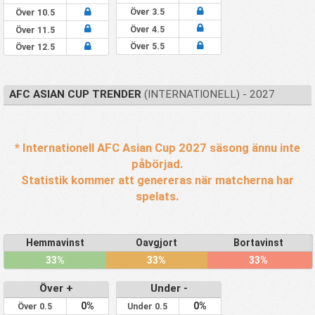
Över 3.5
Över 10.5
Över 4.5
Över 11.5
Över 5.5
Över 12.5
AFC ASIAN CUP TRENDER
(INTERNATIONELL) - 2027
* Internationell AFC Asian Cup 2027 säsong ännu inte
påbörjad.
Statistik kommer att genereras när matcherna har
spelats.
Hemmavinst
Oavgjort
Bortavinst
33%
33%
33%
Över +
Under -
0%
0%
Över 0.5
Under 0.5