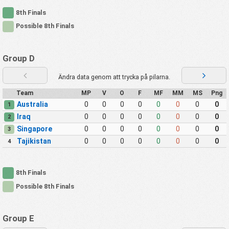
8th Finals
Possible 8th Finals
Group D
Ändra data genom att trycka på pilarna.
Team
MP
V
O
F
MF
MM
MS
Png
Australia
0
0
0
0
0
0
0
0
1
Iraq
0
0
0
0
0
0
0
0
2
Singapore
0
0
0
0
0
0
0
0
3
Tajikistan
0
0
0
0
0
0
0
0
4
8th Finals
Possible 8th Finals
Group E