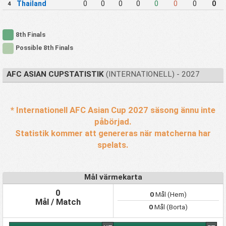
Thailand
0
0
0
0
0
0
0
0
4
8th Finals
Possible 8th Finals
AFC ASIAN CUPSTATISTIK
(INTERNATIONELL) - 2027
* Internationell AFC Asian Cup 2027 säsong ännu inte
påbörjad.
Statistik kommer att genereras när matcherna har
spelats.
Mål värmekarta
0
0
Mål (Hem)
Mål / Match
0
Mål (Borta)