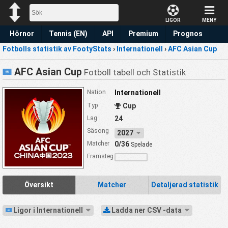
LIGOR
MENY
Hörnor
Tennis (EN)
API
Premium
Prognos
Fotbolls statistik av FootyStats
›
Internationell
›
AFC Asian Cup
AFC Asian Cup
Fotboll tabell och Statistik
Nation
Internationell
Typ
Cup
Lag
24
Säsong
2027
Matcher
0/36
Spelade
Framsteg
Översikt
Matcher
Detaljerad statistik
Ligor i Internationell
Ladda ner CSV -data