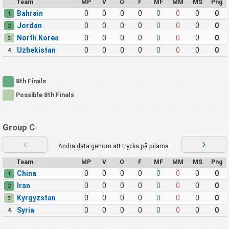
Team
MP
V
O
F
MF
MM
MS
Png
Bahrain
0
0
0
0
0
0
0
0
1
Jordan
0
0
0
0
0
0
0
0
2
North Korea
0
0
0
0
0
0
0
0
3
Uzbekistan
0
0
0
0
0
0
0
0
4
8th Finals
Possible 8th Finals
Group C
Ändra data genom att trycka på pilarna.
Team
MP
V
O
F
MF
MM
MS
Png
China
0
0
0
0
0
0
0
0
1
Iran
0
0
0
0
0
0
0
0
2
Kyrgyzstan
0
0
0
0
0
0
0
0
3
Syria
0
0
0
0
0
0
0
0
4