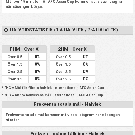
Mål per 15 minuter för AFC Asian Cup kommer att visas i diagram
när säsongen börjar.
HALVTIDSTATISTIK (1:A HALVLEK / 2:A HALVLEK)
FHM - Över X
2HM - Över X
0%
0%
Över 0.5
Över 0.5
0%
0%
Över 1.5
Över 1.5
0%
0%
Över 2.5
Över 2.5
0%
0%
Över 3.5
Över 3.5
* FHG = Mål för första halvlek i Internationell- AFC Asian Cup
* 2HG = Andra halvlekens mål i Internationell- AFC Asian Cup
Frekventa totala mål - Halvlek
Frekventa totala mål kommer att visas i diagram när säsongen
startar.
Frekvent poängställning - Halvlek